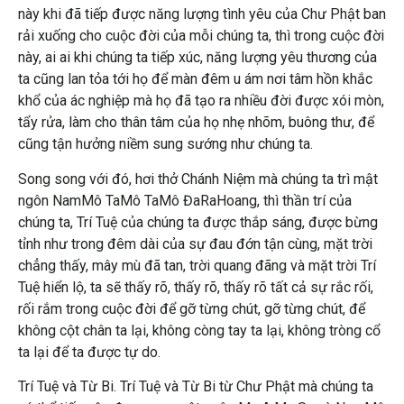
này khi đã tiếp được năng lượng tình yêu của Chư Phật ban
rải xuống cho cuộc đời của mỗi chúng ta, thì trong cuộc đời
này, ai ai khi chúng ta tiếp xúc, năng lượng yêu thương của
ta cũng lan tỏa tới họ để màn đêm u ám nơi tâm hồn khắc
khổ của ác nghiệp mà họ đã tạo ra nhiều đời được xói mòn,
tẩy rửa, làm cho thân tâm của họ nhẹ nhõm, buông thư, để
cũng tận hưởng niềm sung sướng như chúng ta.
Song song với đó, hơi thở Chánh Niệm mà chúng ta trì mật
ngôn NamMô TaMô TaMô ĐaRaHoang, thì thần trí của
chúng ta, Trí Tuệ của chúng ta được thắp sáng, được bừng
tỉnh như trong đêm dài của sự đau đớn tận cùng, mặt trời
chẳng thấy, mây mù đã tan, trời quang đãng và mặt trời Trí
Tuệ hiển lộ, ta sẽ thấy rõ, thấy rõ, thấy rõ tất cả sự rắc rối,
rối rắm trong cuộc đời để gỡ từng chút, gỡ từng chút, để
không cột chân ta lại, không còng tay ta lại, không tròng cổ
ta lại để ta được tự do.
Trí Tuệ và Từ Bi. Trí Tuệ và Từ Bi từ Chư Phật mà chúng ta