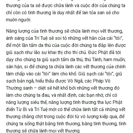
thương của ta sẽ được chữa lành và cuộc đời của chúng ta
chỉ còn có tình thương là duy nhất để lan tỏa san sẻ cho
muôn người.
Năng lượng của tình thương sẽ chữa lành mọi vết thương,
ánh sáng của Trí Tuệ sẽ soi tỏ những vết hằn của cái “tôi”,
để một lần tấm da thú của cuộc đời chúng ta đắp lên được
giũ sạch như lão sư khai thị cho thí chủ. Đức Phật đã tới
dạy cho chúng ta giũ sạch tấm da thú, thú Tánh, ham muốn,
sân hận, si để chúng ta chữa lành các vết thương của chính
tâm chấp vào cái “tôi” làm cho khổ. Giũ sạch cái “tôi”, giũ
sạch bản ngã, hiểu thấu được Vô Ngã, các Pháp Vô
Thường sanh – diệt sẽ hết khổ bởi những vết thương đó
làm cho chúng ta đau, và nhất định, các bạn nhớ, chỉ có
năng lượng siêu thế, năng lượng tình thương tha lực Phật
điển Từ Bi và Trí Tuệ mới có thể chữa lành tất cả những vết
thương chằng chịt trong cuộc đời từ vô lượng kiếp qua, để
chúng ta sống thật bằng tình thương, bằng tình thương, tình
thương sẽ chữa lành mọi vết thương.