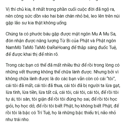
Vị thí chủ kia, ít nhất trong phần cuối cuộc đời đã ngộ ra,
nên công sức dồn vào hai bàn chân nhỏ bé, leo lên trên núi
gặp lão sư kia thật không uổng.
Chúng ta có phước báu gặp được mật ngôn Mu A Mu Sa,
đón nhận được năng lượng Từ Bi của Phật và Phật ngôn
NamMô TaMô TaMô ĐaRaHoang để thắp sáng đuốc Tuệ,
để được khai thị để nhìn rõ.
Trong các bạn có thể đã mất nhiều thứ để rồi trong lòng có
những vết thương không thể chữa lành được. Nhưng bởi vì
không chữa lành được là do các bạn vẫn còn có cái “tôi”,
cái tôi đã mất, cái tôi đã thua, cái tôi đã bị người ta lừa gạt,
lừa tình, lừa tiền, lừa tất cả, cái tôi, cái tôi, cái tôi, để rồi tôi
tự ái, tôi sân, tôi giận để rồi tôi đúng họ sai, để rồi tôi học
giỏi, họ học dở, để rồi tôi biết Phật, họ không biết Phật, để
rồi tôi là bậc có Trí Tuệ, họ là những bậc thiểu trí, não nhỏ
như trái nho.