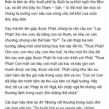
thân là tâm ác độc truất phế ta, đuổi ta ra khỏi ngôi tòa Như
Lai, và để cho bầy tôi Tham – Sân – Si đã một lần nữa xô
chúng ta xuống vực sâu của sóng cồn, bể khổ của cuộc
đời, đau đớn.
Vậy mà khi lên gặp được Phật, chúng ta vẫn cầu xin: “Lạy
Phật! Xin cho con, dù tiếng con nó thơm, nó nhẹ, nó văn
chương, nhưng vẫn thể hiện “tôi””. Ta vẫn thắp ba nén
hương, dâng một chút bông hoa, trái cây để rồi: “Thưa Phật!
Cho con, con như vầy, con như kia”, ta như một thí chủ đã
lên cao sơn gặp được Phật rồi mà còn trình với Phật: “Thưa
Phật! Con mất cái này, con mất cái kia, và bây giờ con
muốn được cái này, được cái kia”, Phật cũng như lão sư
cầm tấm da thú giũ mãi trong cuộc đời và nói: “Con ơi! Con
đã đắp lên mình tấm da thú của tâm có Ngã tướng. Hãy
nhớ, tất cả các Pháp là Vô Ngã, khi chấp ngã thì những vết
thương lành trong cuộc đời chẳng thể chữa.”
Các bạn hãy nhìn lại đi! Những vết thương trong cuộc đời
các bạn vẫn nói: “Tôi buồn bởi vì vợ, người yêu, chồng,