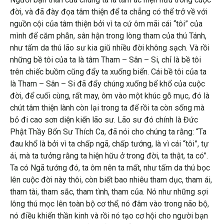
đời, và đã đày đọa tâm thiện để ta chẳng có thể trở về với
nguồn cội của tâm thiện bởi vì ta cứ ôm mãi cái “tôi” của
mình để căm phẫn, sân hận trong lòng tham của thú Tánh,
như tấm da thú lão sư kia giũ nhiều đời không sạch. Và rồi
những bề tôi của ta là tâm Tham – Sân – Si, chỉ là bề tôi
trên chiếc buồm cũng đẩy ta xuống biển. Cái bề tôi của ta
là Tham – Sân – Si đã đẩy chúng xuống bể khổ của cuộc
đời, để cuối cùng, rất may, ôm vào một khúc gỗ mục, đó là
chút tâm thiện lành còn lại trong ta để rồi ta còn sống mà
bỏ đi cao sơn diện kiến lão sư. Lão sư đó chính là Đức
Phật Thầy Bổn Sư Thích Ca, đã nói cho chúng ta rằng: “Ta
đau khổ là bởi vì ta chấp ngã, chấp tướng, là vì cái “tôi”, tự
ái, mà ta tưởng rằng ta hiện hữu ở trong đời, ta thật, ta có”.
Ta có Ngã tướng đó, ta ôm nên ta mất, như tấm da thú bọc
lên cuộc đời này thôi, còn biết bao nhiêu tham dục, tham ái,
tham tài, tham sắc, tham tình, tham của. Nó như những sợi
lông thú mọc lên toàn bộ cơ thể, nó đâm vào trong não bộ,
nó điều khiển thần kinh và rồi nó tạo cơ hội cho người bạn