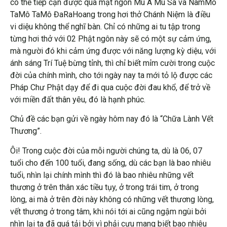
có thể tiếp cận được qua mật ngôn Mu A Mu Sa và NamMô
TaMô TaMô ĐaRaHoang trong hơi thở Chánh Niệm là điều
vi diệu không thể nghĩ bàn. Chỉ có những ai tu tập trong
từng hơi thở với 02 Phật ngôn này sẽ có một sự cảm ứng,
mà người đó khi cảm ứng được với năng lượng kỳ diệu, với
ánh sáng Trí Tuệ bừng tỉnh, thì chỉ biết mỉm cười trong cuộc
đời của chính mình, cho tới ngày nay ta mới tỏ lộ được các
Pháp Chư Phật dạy để đi qua cuộc đời đau khổ, để trở về
với miền đất thân yêu, đó là hạnh phúc.
Chủ đề các bạn gửi về ngày hôm nay đó là “Chữa Lành Vết
Thương”.
Ôi! Trong cuộc đời của mỗi người chúng ta, dù là 06, 07
tuổi cho đến 100 tuổi, đang sống, dù các bạn là bao nhiêu
tuổi, nhìn lại chính mình thì đó là bao nhiêu những vết
thương ở trên thân xác tiều tụy, ở trong trái tim, ở trong
lòng, ai mà ở trên đời này không có những vết thương lòng,
vết thương ở trong tâm, khi nói tới ai cũng ngậm ngùi bởi
nhìn lại ta đã quá tải bởi vì phải cưu mang biết bao nhiêu