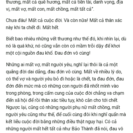
thương, mất cả quê hương, mất cả tiền tài, danh vọng, địa
vị, mất vợ, mất con, mất chồng, mất tất cả”.
Chưa đâu! Mất cả cuộc đời. Và còn nữa! Mất cả thân xác
này khi ta chết đi. Mất hết.
Biết bao nhiêu những vết thương như thế đó, khi nhìn lại, dù
nó là quá khứ, nó cũng vẫn còn có mầm trỗi dậy để khơi
một cội nguồn đau khổ. Đau đớn vô cùng!
Những ai mất vợ, mất người yêu, nghĩ lại thôi là cả một
quãng đời dai dẳng, đau đớn vô cùng. Mất về nhiều lý do,
có thể vợ và người yêu bỏ đi hoặc là chết, ta đau đớn, đau
đớn đến mức mà có những con người đã nhốt mình vào
trong phòng, trong cấm cung của cuộc đời chẳng va chạm
đến xã hội để rồi thân xác tiều tụy, khô cằn cho tới chết.
Ngược lại, cũng có những người phụ nữ mất chồng, mất
người yêu cũng như thế, để cuối cùng đôi khi nghĩ quẩn mà
kết liễu cuộc đời bằng những điều thật nguy hại. Có cả
những người mất hết tất cả như Bảo Thành đã nói, đau vô