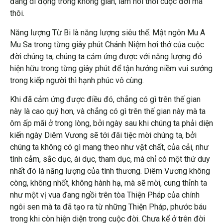
đang di động trong không gian, làm hôi thối cuộc đời mà
thôi.
Năng lượng Từ Bi là năng lượng siêu thế. Mật ngôn Mu A
Mu Sa trong từng giây phút Chánh Niệm hơi thở của cuộc
đời chúng ta, chúng ta cảm ứng được với năng lượng đó
hiện hữu trong từng giây phút để tận hưởng niềm vui sướng
trong kiếp người thì hạnh phúc vô cùng.
Khi đã cảm ứng được điều đó, chẳng có gì trên thế gian
này là cao quý hơn, và chẳng có gì trên thế gian này mà ta
ôm ấp mãi ở trong lòng, bởi ngày sau khi chúng ta phải diện
kiến ngày Diêm Vương sẽ tới đãi tiệc mời chúng ta, bởi
chúng ta không có gì mang theo như vật chất, của cải, như
tình cảm, sắc dục, ái dục, tham dục, mà chỉ có một thứ duy
nhất đó là năng lượng của tình thương. Diêm Vương không
còng, không nhốt, không hành hạ, mà sẽ mời, cung thỉnh ta
như một vị vua đang ngồi trên tòa Thiện Pháp của chính
ngôi sen mà ta đã tạo ra từ những Thiện Pháp, phước báu
trong khi còn hiện diện trong cuộc đời. Chưa kể ở trên đời