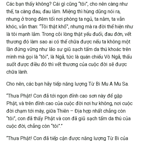
Các bạn thấy không? Cái gì cũng “tôi”, cho nên càng như
thế, ta càng đau, đau lắm. Miệng thì hùng dũng nói ra,
nhưng ở trong đêm tối nơi phòng ta ngủ, ta nằm, ta vẫn
khóc, vẫn than: “Tôi thật khổ”, nhưng mà ra đời thể hiện như
là tôi mạnh lắm. Trong cõi lòng thật yếu đuối, đau đớn, vết
thương đó làm sao ai có thể chữa được nếu ta không một
lần đứng vững như lão sư giũ sạch tấm da thú khoác trên
mình mà gọi là “tôi”, là Ngã, tức là quán chiếu Vô Ngã, thấu
suốt được điều đó thì vết thương của cuộc đời sẽ được
chữa lành.
Cho nên, các bạn hãy tiếp năng lượng Từ Bi Mu A Mu Sa.
“Thưa Phật! Con đã tới ngọn đỉnh cao sơn này để gặp
Phật, và trên đỉnh cao của cuộc đời nơi hư không, nơi cuộc
đời chạm tới mây, giữa Thiên – Địa hợp nhất chẳng còn
“tôi”, con đã thấy Phật và con đã giũ sạch tấm da thú của
cuộc đời, chẳng còn “tôi”.”
“Thưa Phật! Con đã tiếp cận được năng lượng Từ Bi của