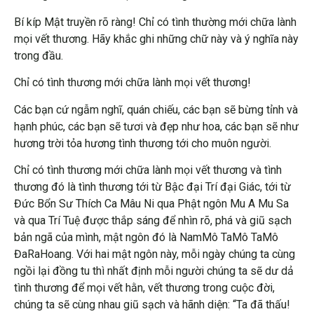
Bí kíp Mật truyền rõ ràng! Chỉ có tình thường mới chữa lành
mọi vết thương. Hãy khắc ghi những chữ này và ý nghĩa này
trong đầu.
Chỉ có tình thương mới chữa lành mọi vết thương!
Các bạn cứ ngẫm nghĩ, quán chiếu, các bạn sẽ bừng tỉnh và
hạnh phúc, các bạn sẽ tươi và đẹp như hoa, các bạn sẽ như
hương trời tỏa hương tình thương tới cho muôn người.
Chỉ có tình thương mới chữa lành mọi vết thương và tình
thương đó là tình thương tới từ Bậc đại Trí đại Giác, tới từ
Đức Bổn Sư Thích Ca Mâu Ni qua Phật ngôn Mu A Mu Sa
và qua Trí Tuệ được thắp sáng để nhìn rõ, phá và giũ sạch
bản ngã của mình, mật ngôn đó là NamMô TaMô TaMô
ĐaRaHoang. Với hai mật ngôn này, mỗi ngày chúng ta cùng
ngồi lại đồng tu thì nhất định mỗi người chúng ta sẽ dư dả
tình thương để mọi vết hằn, vết thương trong cuộc đời,
chúng ta sẽ cùng nhau giũ sạch và hãnh diện: “Ta đã thấu!