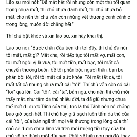
Lão sư mới nói: “Đã mất hết rồi nhưng còn một thứ tối quan
trọng chưa mất, thí chủ chưa đánh mất, thí chủ chưa bỏ
mất, cho nên thí chủ vẫn còn những vết thương canh cánh ở
trong lòng, muôn đời chẳng hết.”
Thí chủ bật khóc và xin lão sư, xin hãy khai thị.
Lão sư nói: “Bước chân đầu tiên khi tới đây, thí chủ đã nói
tôi mất, mất gì? Mất cha, rồi tiếp tục tôi mất vợ, mất con,
tôi mất ngôi vị là vua, tôi mất tiền, mất bạc, tôi mất cả
chuyến thương buôn, bề tôi phản bội, người thân, bạn bè
phản bội tôi, rồi tôi mất cả sức khỏe. Tôi mất tất cả, tôi
mất tất cả nhưng chưa mất cái “tôi”. Thí chủ vẫn còn có cái
“tôi” quá lớn. Cái “tôi”, cái “ta”, bản ngã, cho nên thí chủ mới
thấy mất, như tấm da thú nhiều đời, ta đã giũ nhưng chưa
thể mất đi được Tánh của thú, tức là thú Tánh nên nó chẳng
bao giờ sạch hết. Thí chủ hãy giũ sạch luôn tấm da thú của
cái “tôi”, của bản ngã thì mọi vết thương trong lòng của thí
chủ sẽ được chữa lành và trên môi miệng tiều tụy của thí
chủ sẽ trở thành một đài sen, Phật sẽ hiển ngự nơi đó, thay