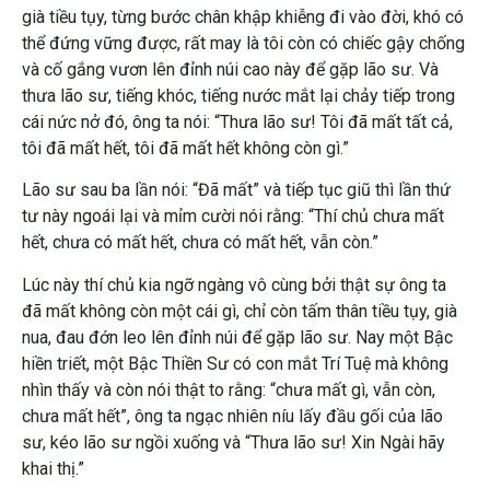
già tiều tụy, từng bước chân khập khiễng đi vào đời, khó có
thể đứng vững được, rất may là tôi còn có chiếc gậy chống
và cố gắng vươn lên đỉnh núi cao này để gặp lão sư. Và
thưa lão sư, tiếng khóc, tiếng nước mắt lại chảy tiếp trong
cái nức nở đó, ông ta nói: “Thưa lão sư! Tôi đã mất tất cả,
tôi đã mất hết, tôi đã mất hết không còn gì.”
Lão sư sau ba lần nói: “Đã mất” và tiếp tục giũ thì lần thứ
tư này ngoái lại và mỉm cười nói rằng: “Thí chủ chưa mất
hết, chưa có mất hết, chưa có mất hết, vẫn còn.”
Lúc này thí chủ kia ngỡ ngàng vô cùng bởi thật sự ông ta
đã mất không còn một cái gì, chỉ còn tấm thân tiều tụy, già
nua, đau đớn leo lên đỉnh núi để gặp lão sư. Nay một Bậc
hiền triết, một Bậc Thiền Sư có con mắt Trí Tuệ mà không
nhìn thấy và còn nói thật to rằng: “chưa mất gì, vẫn còn,
chưa mất hết”, ông ta ngạc nhiên níu lấy đầu gối của lão
sư, kéo lão sư ngồi xuống và “Thưa lão sư! Xin Ngài hãy
khai thị.”