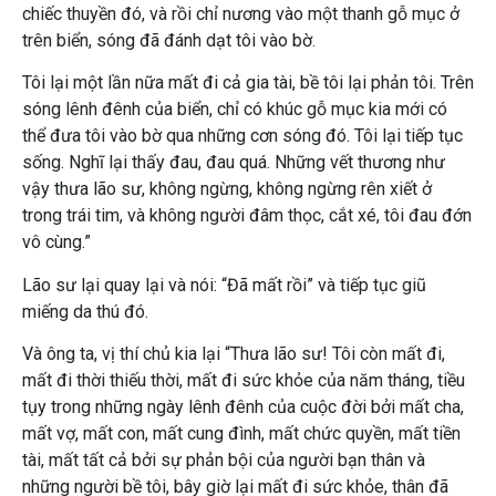
chiếc thuyền đó, và rồi chỉ nương vào một thanh gỗ mục ở
trên biển, sóng đã đánh dạt tôi vào bờ.
Tôi lại một lần nữa mất đi cả gia tài, bề tôi lại phản tôi. Trên
sóng lênh đênh của biển, chỉ có khúc gỗ mục kia mới có
thể đưa tôi vào bờ qua những cơn sóng đó. Tôi lại tiếp tục
sống. Nghĩ lại thấy đau, đau quá. Những vết thương như
vậy thưa lão sư, không ngừng, không ngừng rên xiết ở
trong trái tim, và không người đâm thọc, cắt xé, tôi đau đớn
vô cùng.”
Lão sư lại quay lại và nói: “Đã mất rồi” và tiếp tục giũ
miếng da thú đó.
Và ông ta, vị thí chủ kia lại “Thưa lão sư! Tôi còn mất đi,
mất đi thời thiếu thời, mất đi sức khỏe của năm tháng, tiều
tụy trong những ngày lênh đênh của cuộc đời bởi mất cha,
mất vợ, mất con, mất cung đình, mất chức quyền, mất tiền
tài, mất tất cả bởi sự phản bội của người bạn thân và
những người bề tôi, bây giờ lại mất đi sức khỏe, thân đã