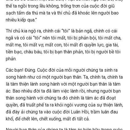
thế ta ngồi trong lều không, trống trơn của cuộc đời giũ
sạch tấm da thú mà ta và thí chủ đã khoác lên người bao
nhiêu kiếp qua.”
Thí chủ kia ngộ ra, chính cái “tôi” là bản ngã, chính có cái
ngã và có cái “tôi” nên tôi mất, tôi bị phản bội, tôi mất cha,
mất mẹ, tôi mất vợ, mất con, tôi mất đi quyền lực, gia tài,
tiền bạc, châu báu, tôi bị bạn thân phản, tôi bị người bề tôi
phản.
Các bạn! Đúng. Cuộc đời của mỗi người chúng ta sinh ra
song hành như có một người bạn thân. Ta, chính ta, chính ta
là tâm thiện lành song hành với một người bạn thân là tâm
ác. Bao nhiêu đời ta đã làm việc lành rồi, nhưng người bạn
thân song hành với chúng ta đó chính là tâm ác đã đoạt
quyền, đã truất phế ta ra khỏi ngôi vương của sự thiện lành,
đã đày ải chúng ta vào cuộc đời Luân Hồi, trầm luân đau
khổ, để chết lên, chết xuống, mất đi tất cả.
Người bạn thân của chúng ta là tâm ác hiện hữu trong cuộc