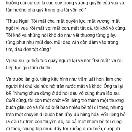
hưởng cái sự gọi là cao quý trong vương quyền của vua và
tận hưởng phú quý trong gia tài vốn có.”
“Thưa Ngài! Tôi mất cha, mất quyền lực, mất vương, mất
ngôi vị vua, rồi mất vợ, mất con, mất tất cả, tôi khổ vô cùng.
Tôi khổ và những nỗi khổ đó như vết thương từng giây,
từng phút như mũi dao, mũi dao vẫn còn đâm vào trong
tim, đau đớn tột cùng.”
Vị lão sư lại tiếp tục quay người lại và nói: “Đã mất” và rồi
tiếp tục giũ tấm da thú.
Và trước làn gió, tiếng kêu hình như trầm uất hơn, làm cho
người thí chủ kia nức nở, tràn nước mắt và khóc. Ông ta lại
kể: “Nhưng chưa dừng ở đó nỗi đau vô cùng thưa lão sư.
Cuối cùng, tôi còn một chút vốn liếng trở thành một thương
buôn giàu có và rồi có biết bao nhiêu bề tôi đi theo, nhưng
trên một chuyến đi buôn bán đầy đủ hàng hóa, vốn liếng bỏ
ra đầu tư trên con thuyền đó, có cả một nhóm bề tôi cùng
đi theo, chúng lập mưu đẩy tôi xuống dưới biển, cướp đi