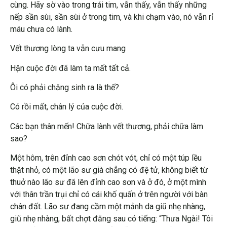
cùng. Hãy sờ vào trong trái tim, vẫn thấy, vẫn thấy những
nếp sần sùi, sần sùi ở trong tim, và khi chạm vào, nó vẫn rỉ
máu chưa có lành.
Vết thương lòng ta vẫn cưu mang
Hận cuộc đời đã làm ta mất tất cả.
Ôi có phải chăng sinh ra là thế?
Có rồi mất, chân lý của cuộc đời.
Các bạn thân mến! Chữa lành vết thương, phải chữa làm
sao?
Một hôm, trên đỉnh cao sơn chót vót, chỉ có một túp lều
thật nhỏ, có một lão sư già chẳng có đệ tử, không biết từ
thuở nào lão sư đã lên đỉnh cao sơn và ở đó, ở một mình
với thân trần trụi chỉ có cái khố quấn ở trên người với bàn
chân đất. Lão sư đang cầm một mảnh da giũ nhẹ nhàng,
giũ nhẹ nhàng, bất chợt đằng sau có tiếng: “Thưa Ngài! Tôi