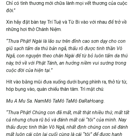
Chỉ có tình thương mới chữa lành mọi vết thương của cuộc
đời.”
Xin hãy đặt bàn tay Trí Tuệ và Từ Bi vào với nhau để trở về
những hơi thở Chánh Niệm.
“Thưa Phật! Ngài là lão sư trên đỉnh cao sơn dạy cho con
giũ sạch tấm da thú bản ngã, thấu rõ được tinh thần Vô
Ngã, con nguyện theo chân Ngài để từ bỏ luôn tấm da thú
này, trở về với Phật Tánh, an hưởng niềm vui sướng trong
cuộc đời của hiện tại.”
Hít vào bằng mũi đưa xuống dưới bụng phình ra, thở từ từ,
hóp bụng vào, quán chiếu thân tâm. Trì mật chú:
Mu A Mu Sa. NamMô TaMô TaMô ĐaRaHoang.
“Thưa Phật! Chúng con đã mất, mất thật nhiều thứ, mất tất
cả nhưng chưa rũ bỏ và đánh mất cái “tôi” của mình. Nay
thấu được tinh thần Vô Ngã, nhất định chúng con sẽ đánh
mất luôn cái còn lại cuối cùng là cái “tôi” để được hạnh