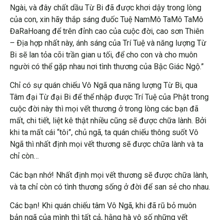
Ngài, và đây chất dầu Từ Bi đã được khơi dậy trong lòng
của con, xin hãy thắp sáng đuốc Tuệ NamMô TaMô TaMô
ĐaRaHoang để trên đỉnh cao của cuộc đời, cao sơn Thiên
– Địa hợp nhất này, ánh sáng của Trí Tuệ và năng lượng Từ
Bi sẽ lan tỏa cõi trần gian u tối, để cho con và cho muôn
người có thể gặp nhau nơi tình thương của Bậc Giác Ngộ.”
Chỉ có sự quán chiếu Vô Ngã qua năng lượng Từ Bi, qua
Tâm đại Từ đại Bi để thể nhập được Trí Tuệ của Phật trong
cuộc đời này thì mọi vết thương ở trong lòng các bạn đã
mất, chi tiết, liệt kê thật nhiều cũng sẽ được chữa lành. Bởi
khi ta mất cái “tôi”, chủ ngã, ta quán chiếu thông suốt Vô
Ngã thì nhất định mọi vết thương sẽ được chữa lành và ta
chỉ còn…
Các bạn nhớ! Nhất định mọi vết thương sẽ được chữa lành,
và ta chỉ còn có tình thương sống ở đời để san sẻ cho nhau.
Các bạn! Khi quán chiếu tâm Vô Ngã, khi đã rũ bỏ muôn
bản ngã của mình thì tất cả, hằng hà vô số những vết