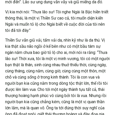
mới đến”. Lão sư ung dung vẫn vẫy và giũ miếng da đó.
Vị kia mới nói: “Thưa lão sư! Tôi nghe Ngài là Bậc hiền triết
thông thái, là một vị Thiền Sư cao cả, tôi muốn diện kiến
Ngài và muốn tỏ lộ cho Ngài biết về cuộc đời của tôi nên
tôi đã tới đây.”
Thiền Sư vẫn giũ vải, tấm vải da, nhìn kỹ như là da thú. Vị
kia thật sầu não ngồi ở kế bên như có một bầu tâm sự
ngàn năm chưa bao giờ tỏ lộ cho ai, mới nói ra rằng: “Thưa
lão sư! Thời xưa, tôi là một vị minh vương, tôi có một người
bạn thật là thân, sinh cùng nhau thuở thiếu thời, cùng ngày,
cùng tháng, cùng năm, cùng giờ, cùng cùng một thôn, một
chỗ và cùng sống ở trong kinh thành. Tôi là con vua và
người bạn kia cũng nằm trong dòng tộc thật lớn, thế rồi tôi
được lên làm vua. Cho tới một ngày thành tựu tất cả, thái
thượng hoàng hạnh phúc vô cùng bởi tôi là vua. Nhưng rồi
người bạn kia cũng chẳng kém, cũng là một vị quan thần
lớn lắm, mà là quan võ. Ông ta tới đúng thời suy nghĩ của
ông đã đoạt ngôi, giết thái thượng hoàng và đày đọa gia