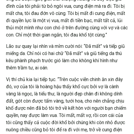
đình của tôi phải từ bỏ ngôi vua, cung điện mà ra đi. Tôi bị
mất cha, tôi đau đớn vô cùng. Tôi bị mất đi cung điện, mất
đi quyền lực là một vị vua, mất đi tiền bạc, mất tất cả, lủi
thủi một mình như con chó ở trên đường cùng với vợ và các
con. Chỉ một thời gian ngắn, tôi đau khổ tột cùng.”
Lão sư quay lại nhìn và mỉm cười nói: “Đã mất” và tiếp giũ
miếng da. Chỉ nói có hai chữ “Đã mất” và giũ tiếng da thú
kêu phành phạch trước gió làm cho không khí hình như
thêm trầm tư, ai oán.
Vị thí chủ kia lại tiếp tục. “Trên cuộc viễn chinh ăn xin đây
đó, vợ của tôi là hoàng hậu thấy khổ cực bởi vợ là cành
vàng lá ngọc, là tiểu thư, là người đẹp chân đi không dính
đất, gót còn được tẩm vàng, tưới hoa, cho nên chẳng chịu
khổ được nên đã bỏ tôi trở về kết hôn với người bạn chiếm
quyền, nay được làm vua. Tôi mất, mất vợ, rồi con cái của
tôi cũng thấy cả cuộc đời khổ bởi chúng khi còn nhỏ được
nuông chiều cũng bỏ tôi để ra đi với mẹ, trở về cung điện