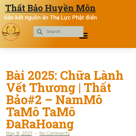
Thất Bảo Huyền Môn
Gắn kết nguồn ân Tha Lực Phật điển
Bài 2025: Chữa Lành
Vết Thương | Thất
Bảo#2 – NamMô
TaMô TaMô
ĐaRaHoang
May 8, 2021
No Comments