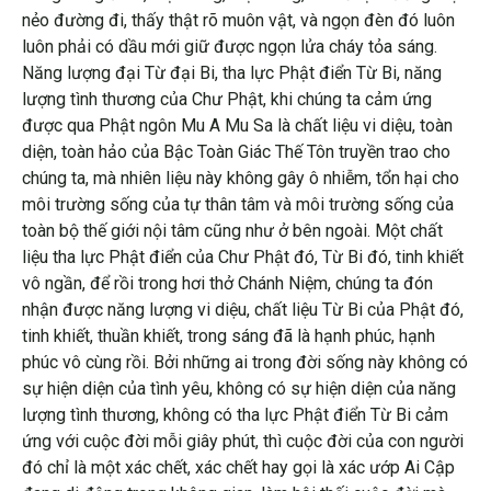
nẻo đường đi, thấy thật rõ muôn vật, và ngọn đèn đó luôn
luôn phải có dầu mới giữ được ngọn lửa cháy tỏa sáng.
Năng lượng đại Từ đại Bi, tha lực Phật điển Từ Bi, năng
lượng tình thương của Chư Phật, khi chúng ta cảm ứng
được qua Phật ngôn Mu A Mu Sa là chất liệu vi diệu, toàn
diện, toàn hảo của Bậc Toàn Giác Thế Tôn truyền trao cho
chúng ta, mà nhiên liệu này không gây ô nhiễm, tổn hại cho
môi trường sống của tự thân tâm và môi trường sống của
toàn bộ thế giới nội tâm cũng như ở bên ngoài. Một chất
liệu tha lực Phật điển của Chư Phật đó, Từ Bi đó, tinh khiết
vô ngần, để rồi trong hơi thở Chánh Niệm, chúng ta đón
nhận được năng lượng vi diệu, chất liệu Từ Bi của Phật đó,
tinh khiết, thuần khiết, trong sáng đã là hạnh phúc, hạnh
phúc vô cùng rồi. Bởi những ai trong đời sống này không có
sự hiện diện của tình yêu, không có sự hiện diện của năng
lượng tình thương, không có tha lực Phật điển Từ Bi cảm
ứng với cuộc đời mỗi giây phút, thì cuộc đời của con người
đó chỉ là một xác chết, xác chết hay gọi là xác ướp Ai Cập