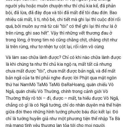
người yêu hoặc muôn chuyện như thí chủ kia kể, đã phản
bội, đã lừa, đã đày đọa và tôi đã mất để tôi đau đớn. Bao
nhiêu cái mất, li ti, nhỏ bé, chi tiết mà ghi lại thì cuộc đời rối
quá, bởi muôn sự mà từ cái “tôi” có thể ghi lại thì như lá ở
trên rừng, ghi sao hết”. Vậy thì những vết thương đau ở
trong lòng, ở trong tim nó cũng chằng chịt, chằng chịt như
lá trên rừng, như tơ nhện tự cột lại, rối rắm vô cùng.
Và làm sao chữa lành được? Chỉ có khi nào chữa lành được
là khi chúng ta như thí chủ kia ngộ ra, mất tất cả nhưng
chưa mất được “tôi”, chưa mất được bản ngã, và để mất
bản ngã của ta thì phải nghe được lời Phật qua mật ngôn
thứ hai NamMô TaMô TaMô ĐaRaHoang, quán chiếu Vô
Ngã, quán chiếu Vô Thường, chính trong cảnh giới Vô
Thường thấy rõ tới – đi, được – mất, ta hiểu được Vô Ngã,
chẳng có gì là có Ngã tướng, chỉ do nhân duyên mà thể hiện
giữa đời theo những hình tướng phước báu đúc kết lại. Đó
chỉ là tướng huyễn giả như một phương tiện thể nhập Ta Bà
mà mang tình yêu thương lan tỏa tới cho mọi người.