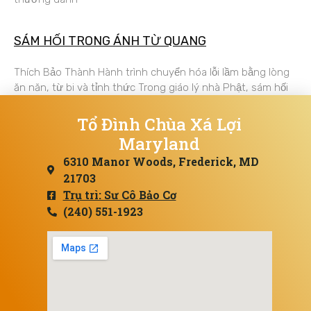
SÁM HỐI TRONG ÁNH TỪ QUANG
Thích Bảo Thành Hành trình chuyển hóa lỗi lầm bằng lòng
ăn năn, từ bi và tỉnh thức Trong giáo lý nhà Phật, sám hối
Tổ Đình Chùa Xá Lợi
Maryland
6310 Manor Woods, Frederick, MD
21703
Trụ trì: Sư Cô Bảo Cơ
(240) 551-1923