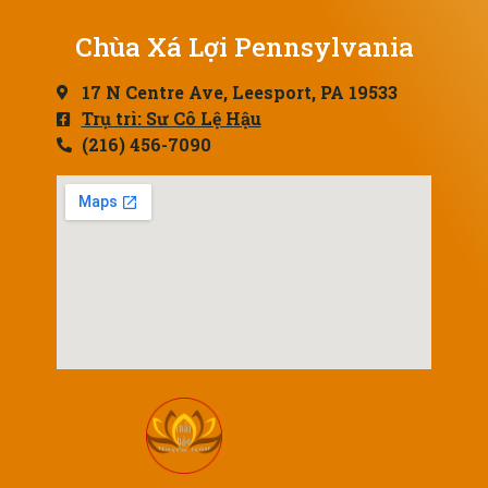
Chùa Xá Lợi Pennsylvania
17 N Centre Ave, Leesport, PA 19533
Trụ trì: Sư Cô Lệ Hậu
(216) 456-7090