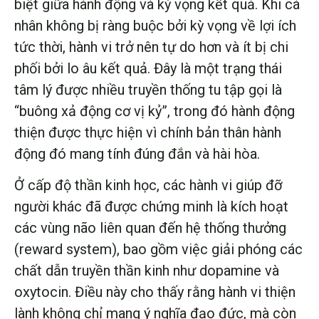
biệt giữa hành động và kỳ vọng kết quả. Khi cá
nhân không bị ràng buộc bởi kỳ vọng về lợi ích
tức thời, hành vi trở nên tự do hơn và ít bị chi
phối bởi lo âu kết quả. Đây là một trạng thái
tâm lý được nhiều truyền thống tu tập gọi là
“buông xả động cơ vị kỷ”, trong đó hành động
thiện được thực hiện vì chính bản thân hành
động đó mang tính đúng đắn và hài hòa.
Ở cấp độ thần kinh học, các hành vi giúp đỡ
người khác đã được chứng minh là kích hoạt
các vùng não liên quan đến hệ thống thưởng
(reward system), bao gồm việc giải phóng các
chất dẫn truyền thần kinh như dopamine và
oxytocin. Điều này cho thấy rằng hành vi thiện
lành không chỉ mang ý nghĩa đạo đức, mà còn