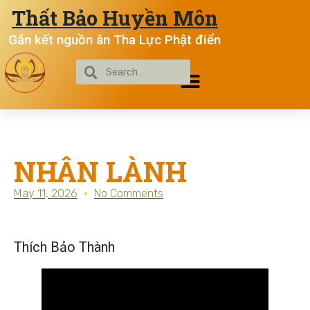
Thất Bảo Huyền Môn
Gắn kết nguồn ân Tha Lực Phật điển
NHÂN LÀNH
May 11, 2026
No Comments
Thích Bảo Thành