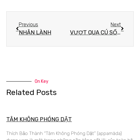
Previous
Next
NHÂN LÀNH
VƯỢT QUA CÚ SỐC TINH THẦN
On Key
Related Posts
TÂM KHÔNG PHÓNG DẬT
Thích Bảo Thành “Tâm Không Phóng Dật” (appamāda)