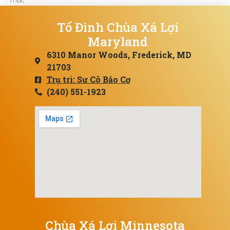
Tổ Đình Chùa Xá Lợi
Maryland
6310 Manor Woods, Frederick, MD
21703
Trụ trì: Sư Cô Bảo Cơ
(240) 551-1923
Chùa Xá Lợi Minnesota