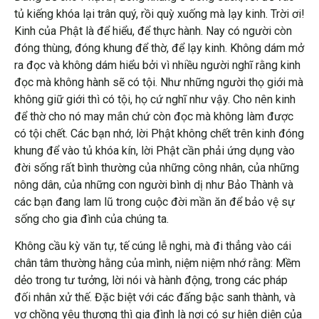
tủ kiếng khóa lại trân quý, rồi quỳ xuống mà lạy kinh. Trời ơi!
Kinh của Phật là để hiểu, để thực hành. Nay có người còn
đóng thùng, đóng khung để thờ, để lạy kinh. Không dám mở
ra đọc và không dám hiểu bởi vì nhiều người nghĩ rằng kinh
đọc mà không hành sẽ có tội. Như những người thọ giới mà
không giữ giới thì có tội, họ cứ nghĩ như vậy. Cho nên kinh
để thờ cho nó may mắn chứ còn đọc mà không làm được
có tội chết. Các bạn nhớ, lời Phật không chết trên kinh đóng
khung để vào tủ khóa kín, lời Phật cần phải ứng dụng vào
đời sống rất bình thường của những công nhân, của những
nông dân, của những con người bình dị như Bảo Thành và
các bạn đang lam lũ trong cuộc đời mần ăn để bảo vệ sự
sống cho gia đình của chúng ta.
Không cầu kỳ văn tự, tế cúng lễ nghi, mà đi thẳng vào cái
chân tâm thường hằng của mình, niệm niệm nhớ rằng: Mềm
dẻo trong tư tưởng, lời nói và hành động, trong các pháp
đối nhân xử thế. Đặc biệt với các đấng bậc sanh thành, và
vợ chồng yêu thương thì gia đình là nơi có sự hiện diện của