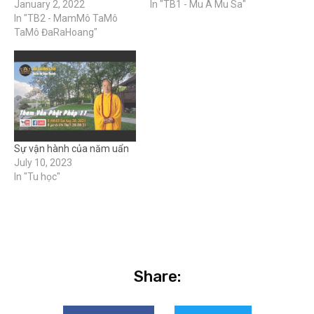
January 2, 2022
In "TB1 - Mu A Mu Sa"
In "TB2 - MamMô TaMô
TaMô ĐaRaHoang"
Sự vận hành của năm uẩn
July 10, 2023
In "Tu học"
Share: