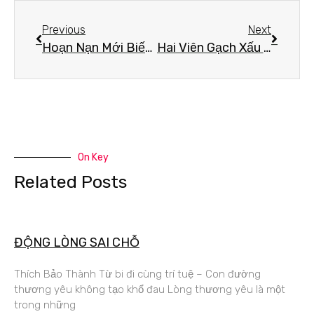
Previous
Next
Hoạn Nạn Mới Biết Chân Tình
Hai Viên Gạch Xấu Xí
On Key
Related Posts
ĐỘNG LÒNG SAI CHỖ
Thích Bảo Thành Từ bi đi cùng trí tuệ – Con đường
thương yêu không tạo khổ đau Lòng thương yêu là một
trong những