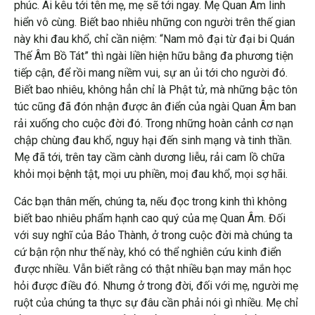
phúc. Ai kêu tới tên mẹ, mẹ sẽ tới ngay. Mẹ Quan Âm linh
hiển vô cùng. Biết bao nhiêu những con người trên thế gian
này khi đau khổ, chỉ cần niệm: “Nam mô đại từ đại bi Quán
Thế Âm Bồ Tát” thì ngài liền hiện hữu bằng đa phương tiện
tiếp cận, để rồi mang niềm vui, sự an ủi tới cho người đó.
Biết bao nhiêu, không hẳn chỉ là Phật tử, mà những bậc tôn
túc cũng đã đón nhận được ân điển của ngài Quan Âm ban
rải xuống cho cuộc đời đó. Trong những hoàn cảnh cơ nạn
chập chùng đau khổ, nguy hại đến sinh mạng và tinh thần.
Mẹ đã tới, trên tay cầm cành dương liễu, rải cam lồ chữa
khỏi mọi bệnh tật, mọi ưu phiền, moị đau khổ, mọi sợ hãi.
Các bạn thân mến, chúng ta, nếu đọc trong kinh thì không
biết bao nhiêu phẩm hạnh cao quý của mẹ Quan Âm. Đối
với suy nghĩ của Bảo Thành, ở trong cuộc đời mà chúng ta
cứ bận rộn như thế này, khó có thể nghiên cứu kinh điển
được nhiều. Vẫn biết rằng có thật nhiều bạn may mắn học
hỏi được điều đó. Nhưng ở trong đời, đối với mẹ, người mẹ
ruột của chúng ta thực sự đâu cần phải nói gì nhiều. Mẹ chỉ