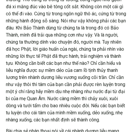
đá xi măng đúc vào bê tông cốt sắt. Không còn một cái gì
có thể đi vào. Cứng từ trong ngôn ngữ thô ác, cứng từ trong
những hành động sỗ sàng. Nói như vậy không phải các bạn
đâu. Khi Bảo Thành dùng từ chúng ta là trong đó có Bảo
Thành, mình đã trải qua những cơn như vậy. Và là người,
chúng ta thường dính vào chuyện đó, người mà. Tuy nhiên
đã học Phật, lời giáo huấn của ngài, chúng ta phải nhìn vào
những lời thực tế Phật đã thực hành, trải nghiệm và thành
tựu. Không cần biết các bạn như thế nào? Chỉ cần hiểu và
liễu nghĩa được sự mềm dẻo của cam lồ tịnh thủy thanh
lương trên nhành dương liễu vương xuống cõi trần. Chỉ cần
như vậy thôi thì tâm của bạn cần phải được rèn luyện trong
một ý chí rằng hãy mềm dịu nhẹ nhàng như nước đại từ đại
bi của mẹ Quan Âm. Nước càng mềm thì chảy xuôi, xuôi
dòng và tưới tẩm cho bao nhiêu cuộc đời. Nếu các bạn biết
tu luyện cho cái tâm của mình mềm xuống, dẻo xuống, nhẹ
nhàng xuống, các bạn nhất định sẽ thành công.
Bài chia sẻ pháp thoại nói về cái nhành dương liễu mang