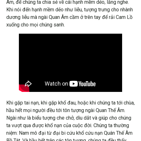
Âm, để chúng ta chia sẻ về cái hạnh mềm dẻo, lắng nghe.
Khi nói đến hạnh mềm dẻo như liễu, tượng trưng cho nhành
dương liễu mà ngài Quan Âm cầm ở trên tay để rải Cam Lồ
xuống cho mọi chúng sanh.
Khi gặp tai nạn, khi gặp khổ đau, hoặc khi chúng ta tới chùa,
hầu hết mọi người đều tới tôn tượng ngài Quan Thế Âm.
Ngài như là biểu tượng che chở, dìu dắt và giúp cho chúng
ta vượt qua được khổ nạn của cuộc đời. Chúng ta thường
niệm: Nam mô đại từ đại bi cứu khổ cứu nạn Quán Thế Âm
Bồ Tát. Và hầu hết trên các tôn tượng, chúng ta đều thấy