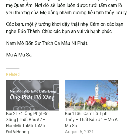
mẹ Quan Âm. Nơi đó sẽ luôn luôn được tưới tẩm cam lồ
yêu thương của Mẹ bằng nhành dương liễu tịnh thủy lưu ly
Các bạn, một ý tưởng khơi dậy thật nhẹ. Cám ơn các bạn
nghe Bảo Thành. Chúc các bạn an vui và hạnh phúc.
Nam Mô Bổn Sư Thích Ca Mâu Ni Phật.
Mu A Mu Sa.
Related
Bài 2174. Ông Phật Đổ
Bài 1136: Cam Lồ Tịnh
Xăng | Thất Bảo#2 –
Thủy – Thất Bảo #1 – Mu A
NamMô TaMô TaMô
Mu Sa
ĐaRaHoang
August 5, 2021