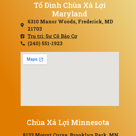
Tổ Đình Chùa Xá Lợi
Maryland
6310 Manor Woods, Frederick, MD
21703
Trụ trì: Sư Cô Bảo Cơ
(240) 551-1923
Chùa Xá Lợi Minnesota
8133 Mount Curve, Brooklyn Park, MN