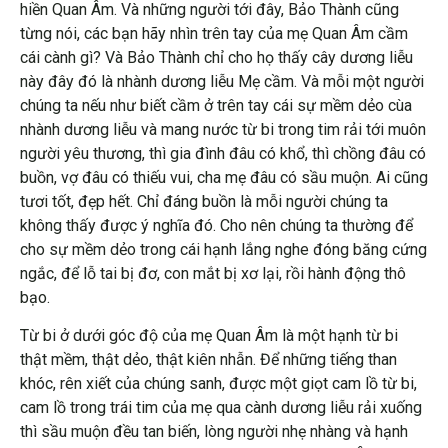
hiền Quan Âm. Và những người tới đây, Bảo Thành cũng
từng nói, các bạn hãy nhìn trên tay của mẹ Quan Âm cầm
cái cành gì? Và Bảo Thành chỉ cho họ thấy cây dương liễu
này đây đó là nhành dương liễu Mẹ cầm. Và mỗi một người
chúng ta nếu như biết cầm ở trên tay cái sự mềm dẻo cùa
nhành dương liễu và mang nước từ bi trong tim rải tới muôn
người yêu thương, thì gia đình đâu có khổ, thì chồng đâu có
buồn, vợ đâu có thiếu vui, cha mẹ đâu có sầu muộn. Ai cũng
tươi tốt, đẹp hết. Chỉ đáng buồn là mỗi người chúng ta
không thấy được ý nghĩa đó. Cho nên chúng ta thường để
cho sự mềm dẻo trong cái hạnh lắng nghe đóng băng cứng
ngắc, để lỗ tai bị đơ, con mắt bị xơ lại, rồi hành động thô
bạo.
Từ bi ở dưới góc độ của mẹ Quan Âm là một hạnh từ bi
thật mềm, thật dẻo, thật kiên nhẫn. Để những tiếng than
khóc, rên xiết của chúng sanh, được một giọt cam lồ từ bi,
cam lồ trong trái tim của mẹ qua cành dương liễu rải xuống
thì sầu muộn đều tan biến, lòng người nhẹ nhàng và hạnh