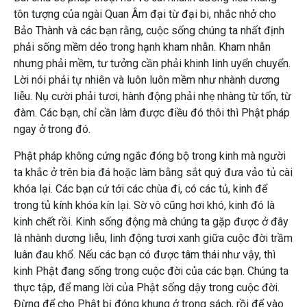
tôn tượng của ngài Quan Âm đại từ đại bi, nhắc nhở cho
Bảo Thành và các bạn rằng, cuộc sống chúng ta nhất định
phải sống mềm dẻo trong hạnh kham nhẫn. Kham nhẫn
nhưng phải mềm, tư tưởng cần phải khinh linh uyển chuyển.
Lời nói phải tự nhiên và luôn luôn mềm như nhành dương
liễu. Nụ cười phải tươi, hành động phải nhẹ nhàng từ tốn, từ
đàm. Các bạn, chỉ cần làm được điều đó thôi thì Phật pháp
ngay ở trong đó.
Phật pháp không cứng ngắc đóng bộ trong kinh mà người
ta khắc ở trên bia đá hoặc làm bằng sắt quý đưa vảo tủ cài
khóa lại. Các bạn cứ tới các chùa đi, có các tủ, kinh để
trong tủ kính khóa kín lại. Sờ vô cũng hơi khó, kinh đó là
kinh chết rồi. Kinh sống động mà chúng ta gặp được ở đây
là nhành dương liễu, linh động tươi xanh giữa cuộc đời trầm
luân đau khổ. Nếu các bạn có được tâm thái như vậy, thì
kinh Phật đang sống trong cuộc đời của các bạn. Chúng ta
thực tập, để mang lời của Phật sống dậy trong cuộc đời.
Đừng để cho Phật bị đóng khung ở trong sách, rồi để vào