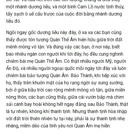
một nhành dương liễu, và một bình Cam Lồ nước tịnh thủy,
tẩy sạch ô uế cấu trược của cuộc đời bằng nhành dương
liễu đó.
Ngồi ngay gốc dương liễu này đây, ở xa xa các bạn cũng
thấy được tôn tượng Quán Thế Âm hiện hữu giữa trời đất
mênh mông vô tận. Và đúng vậy các bạn, ở nơi này, biết
bao nhiêu ngàn con người khi tới đây, họ đều cung nghinh
chiêm bái mẹ Quán Thế Âm. Có thật nhiều người Mỹ, người
Ấn Độ, và nhiều người ngoại quốc mỗi ngày tới đây và luôn
chiêm bái bảo tượng Quán Âm. Bảo Thành, khi tiếp xúc với
họ, thấy trên khuôn mặt của họ rạng ngời sự sung sướng,
bởi ở giữa bầu trời cao rộng mênh mông vô tận, giữa miền
nông thôn, các bạn cũng thấy, giữa cái vườn bắp mà chim
sải cánh bay hoài không hết ngay đằng sau Bảo Thành, thật
là tự nhiên, không khí thanh tịnh. Nhưng thanh tịnh hòa nhập
với đất trời thiên nhiên tự tại này, phải là sự thanh tịnh nhẹ
nhàng, mềm dẻo của tình yêu nơi Quan Âm mẹ hiền.