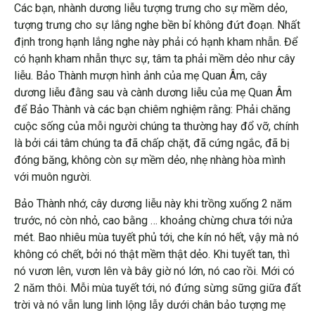
Các bạn, nhành dương liễu tượng trưng cho sự mềm dẻo,
tượng trưng cho sự lắng nghe bền bỉ không đứt đoạn. Nhất
định trong hạnh lắng nghe này phải có hạnh kham nhẫn. Để
có hạnh kham nhẫn thực sự, tâm ta phải mềm dẻo như cây
liễu. Bảo Thành mượn hình ảnh của mẹ Quan Âm, cây
dương liễu đằng sau và cành dương liễu của mẹ Quan Âm
để Bảo Thành và các bạn chiêm nghiệm rằng: Phải chăng
cuộc sống của mỗi người chúng ta thường hay đổ vỡ, chính
là bởi cái tâm chúng ta đã chấp chặt, đã cứng ngắc, đã bị
đóng băng, không còn sự mềm dẻo, nhẹ nhàng hòa mình
với muôn người.
Bảo Thành nhớ, cây dương liễu này khi trồng xuống 2 năm
trước, nó còn nhỏ, cao bằng … khoảng chừng chưa tới nửa
mét. Bao nhiêu mùa tuyết phủ tới, che kín nó hết, vậy mà nó
không có chết, bởi nó thật mềm thật dẻo. Khi tuyết tan, thì
nó vươn lên, vươn lên và bây giờ nó lớn, nó cao rồi. Mới có
2 năm thôi. Mỗi mùa tuyết tới, nó đứng sừng sững giữa đất
trời và nó vẫn lung linh lộng lẫy dưới chân bảo tượng mẹ