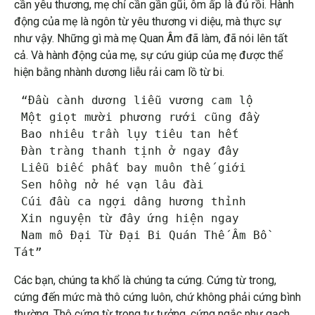
cần yêu thương, mẹ chỉ cần gần gũi, ôm ấp là đủ rồi. Hành
động của mẹ là ngôn từ yêu thương vi diệu, mà thực sự
như vậy. Những gì mà mẹ Quan Âm đã làm, đã nói lên tất
cả. Và hành động của mẹ, sự cứu giúp của mẹ được thể
hiện bằng nhành dương liễu rải cam lồ từ bi.
 “Đầu cành dương liễu vương cam lộ

 Một giọt mười phương rưới cũng đầy

 Bao nhiêu trần lụy tiêu tan hết

 Đàn tràng thanh tịnh ở ngay đây

 Liễu biếc phất bay muôn thế giới

 Sen hồng nở hé vạn lâu đài

 Cúi đầu ca ngợi dâng hương thỉnh

 Xin nguyện từ đây ứng hiện ngay

 Nam mô Đại Từ Đại Bi Quán Thế Âm Bồ 
Tát” 
Các bạn, chúng ta khổ là chúng ta cứng. Cứng từ trong,
cứng đến mức mà thô cứng luôn, chứ không phải cứng bình
thường. Thô cứng từ trong tư tưởng, cứng ngắc như gạch