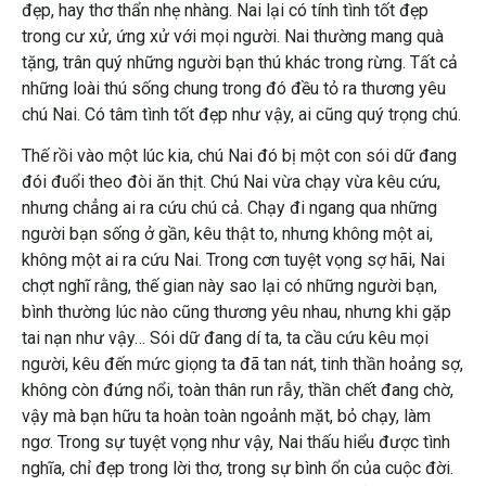
đẹp, hay thơ thẩn nhẹ nhàng. Nai lại có tính tình tốt đẹp
trong cư xử, ứng xử với mọi người. Nai thường mang quà
tặng, trân quý những người bạn thú khác trong rừng. Tất cả
những loài thú sống chung trong đó đều tỏ ra thương yêu
chú Nai. Có tâm tình tốt đẹp như vậy, ai cũng quý trọng chú.
Thế rồi vào một lúc kia, chú Nai đó bị một con sói dữ đang
đói đuổi theo đòi ăn thịt. Chú Nai vừa chạy vừa kêu cứu,
nhưng chẳng ai ra cứu chú cả. Chạy đi ngang qua những
người bạn sống ở gần, kêu thật to, nhưng không một ai,
không một ai ra cứu Nai. Trong cơn tuyệt vọng sợ hãi, Nai
chợt nghĩ rằng, thế gian này sao lại có những người bạn,
bình thường lúc nào cũng thương yêu nhau, nhưng khi gặp
tai nạn như vậy… Sói dữ đang dí ta, ta cầu cứu kêu mọi
người, kêu đến mức giọng ta đã tan nát, tinh thần hoảng sợ,
không còn đứng nổi, toàn thân run rẫy, thần chết đang chờ,
vậy mà bạn hữu ta hoàn toàn ngoảnh mặt, bỏ chạy, làm
ngơ. Trong sự tuyệt vọng như vậy, Nai thấu hiểu được tình
nghĩa, chỉ đẹp trong lời thơ, trong sự bình ổn của cuộc đời.