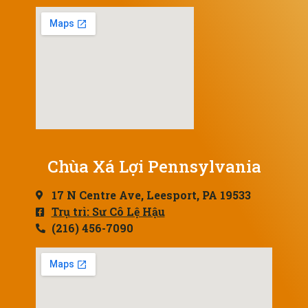
Chùa Xá Lợi Pennsylvania
17 N Centre Ave, Leesport, PA 19533
Trụ trì: Sư Cô Lệ Hậu
(216) 456-7090