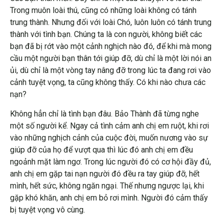
Trong muôn loài thú, cũng có những loài không có tánh
trung thành. Nhưng đối với loài Chó, luôn luôn có tánh trung
thành với tình bạn. Chúng ta là con người, không biết các
bạn đã bị rớt vào một cảnh nghịch nào đó, để khi mà mong
cầu một người bạn thân tới giúp đỡ, dù chỉ là một lời nói an
ủi, dù chỉ là một vòng tay nâng đỡ trong lúc ta đang rơi vào
cảnh tuyệt vọng, ta cũng không thấy. Có khi nào chưa các
nạn?
Không hẳn chỉ là tình bạn đâu. Bảo Thành đã từng nghe
một số người kể. Ngay cả tình cảm anh chị em ruột, khi rơi
vào những nghịch cảnh của cuộc đời, muốn nương vào sự
giúp đỡ của họ để vượt qua thì lúc đó anh chị em đều
ngoảnh mặt làm ngơ. Trong lúc người đó có cơ hội đầy đủ,
anh chị em gặp tai nạn người đó đều ra tay giúp đỡ, hết
mình, hết sức, không ngăn ngại. Thế nhưng ngược lại, khi
gặp khó khăn, anh chị em bỏ rơi mình. Người đó cảm thấy
bị tuyệt vọng vô cùng.