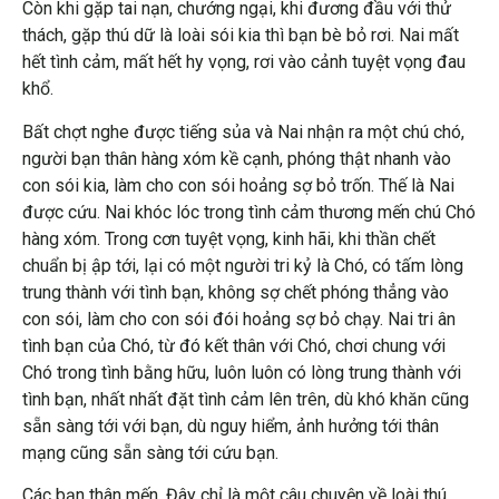
Còn khi gặp tai nạn, chướng ngại, khi đương đầu với thử
thách, gặp thú dữ là loài sói kia thì bạn bè bỏ rơi. Nai mất
hết tình cảm, mất hết hy vọng, rơi vào cảnh tuyệt vọng đau
khổ.
Bất chợt nghe được tiếng sủa và Nai nhận ra một chú chó,
người bạn thân hàng xóm kề cạnh, phóng thật nhanh vào
con sói kia, làm cho con sói hoảng sợ bỏ trốn. Thế là Nai
được cứu. Nai khóc lóc trong tình cảm thương mến chú Chó
hàng xóm. Trong cơn tuyệt vọng, kinh hãi, khi thần chết
chuẩn bị ập tới, lại có một người tri kỷ là Chó, có tấm lòng
trung thành với tình bạn, không sợ chết phóng thẳng vào
con sói, làm cho con sói đói hoảng sợ bỏ chạy. Nai tri ân
tình bạn của Chó, từ đó kết thân với Chó, chơi chung với
Chó trong tình bằng hữu, luôn luôn có lòng trung thành với
tình bạn, nhất nhất đặt tình cảm lên trên, dù khó khăn cũng
sẵn sàng tới với bạn, dù nguy hiểm, ảnh hưởng tới thân
mạng cũng sẵn sàng tới cứu bạn.
Các bạn thân mến. Đây chỉ là một câu chuyện về loài thú.