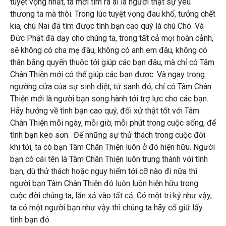
tuyệt vọng nhất, ta mới tìm ra ai là người thật sự yêu
thương ta mà thôi. Trong lúc tuyệt vọng đau khổ, tưởng chết
kia, chú Nai đã tìm được tình bạn cao quý là chú Chó. Và
Đức Phật đã dạy cho chúng ta, trong tất cả mọi hoàn cảnh,
sẽ không có cha mẹ đâu, không có anh em đâu, không có
thân bằng quyến thuộc tới giúp các bạn đâu, mà chỉ có Tâm
Chân Thiện mới có thể giúp các bạn được. Và ngay trong
ngưỡng cửa của sự sinh diệt, tử sanh đó, chỉ có Tâm Chân
Thiện mới là người bạn song hành tới trợ lực cho các bạn.
Hãy hướng về tình bạn cao quý, đối xử thật tốt với Tâm
Chân Thiện mỗi ngày, mỗi giờ, mỗi phút trong cuộc sống, để
tình bạn keo sơn. Để những sự thử thách trong cuộc đời
khi tới, ta có bạn Tâm Chân Thiện luôn ở đó hiện hữu. Người
bạn có cái tên là Tâm Chân Thiện luôn trung thành với tình
bạn, dù thử thách hoặc nguy hiểm tới cỡ nào đi nữa thì
người bạn Tâm Chân Thiện đó luôn luôn hiện hữu trong
cuộc đời chúng ta, lăn xả vào tất cả. Có một tri kỷ như vậy,
ta có một người bạn như vậy thì chúng ta hãy cố giữ lấy
tình bạn đó.