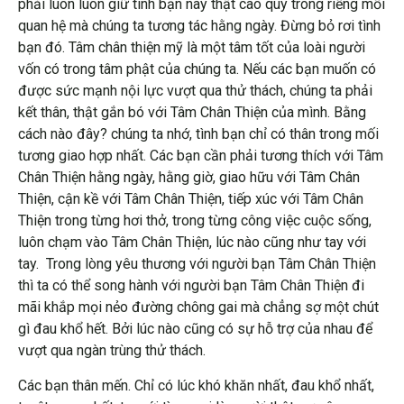
phải luôn luôn giữ tình bạn này thật cao quý trong riềng mối
quan hệ mà chúng ta tương tác hằng ngày. Đừng bỏ rơi tình
bạn đó. Tâm chân thiện mỹ là một tâm tốt của loài người
vốn có trong tâm phật của chúng ta. Nếu các bạn muốn có
được sức mạnh nội lực vượt qua thử thách, chúng ta phải
kết thân, thật gắn bó với Tâm Chân Thiện của mình. Bằng
cách nào đây? chúng ta nhớ, tình bạn chỉ có thân trong mối
tương giao hợp nhất. Các bạn cần phải tương thích với Tâm
Chân Thiện hằng ngày, hằng giờ, giao hữu với Tâm Chân
Thiện, cận kề với Tâm Chân Thiện, tiếp xúc với Tâm Chân
Thiện trong từng hơi thở, trong từng công việc cuộc sống,
luôn chạm vào Tâm Chân Thiện, lúc nào cũng như tay với
tay. Trong lòng yêu thương với người bạn Tâm Chân Thiện
thì ta có thể song hành với người bạn Tâm Chân Thiện đi
mãi khắp mọi nẻo đường chông gai mà chẳng sợ một chút
gì đau khổ hết. Bởi lúc nào cũng có sự hỗ trợ của nhau để
vượt qua ngàn trùng thử thách.
Các bạn thân mến. Chỉ có lúc khó khăn nhất, đau khổ nhất,