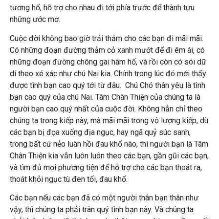
tương hổ, hỗ trợ cho nhau đi tới phía trước để thành tựu
những ước mơ.
Cuộc đời không bao giờ trải thảm cho các bạn đi mãi mãi.
Có những đoạn đường thảm cỏ xanh mướt để đi êm ái, có
những đoạn đường chông gai hâm hố, và rồi còn có sói dữ
dí theo xé xác như chú Nai kia. Chính trong lúc đó mới thấy
được tình bạn cao quý tới từ đâu. Chú Chó thân yêu là tình
bạn cao quý của chú Nai. Tâm Chân Thiện của chúng ta là
người bạn cao quý nhất của cuộc đời. Không hẳn chỉ theo
chúng ta trong kiếp này, mà mãi mãi trong vô lượng kiếp, dù
các bạn bị đọa xuống địa ngục, hay ngã quỷ súc sanh,
trong bất cứ nẻo luân hồi đau khổ nào, thì người bạn là Tâm
Chân Thiện kia vẫn luôn luôn theo các bạn, gần gũi các bạn,
và tìm đủ mọi phương tiện để hỗ trợ cho các bạn thoát ra,
thoát khỏi ngục tù đen tối, đau khổ.
Các bạn nếu các bạn đã có một người thân bạn thân như
vậy, thì chúng ta phải trân quý tình bạn này. Và chúng ta