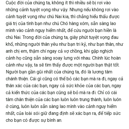
Cuộc đời của chúng ta, không ít thì nhiều sẽ bị rơi vào
những cảnh tuyệt vọng như vậy. Nhưng nếu không rơi vào
cảnh tuyệt vọng như chú Nai kia, thì chẳng hiểu thấu được
giá trị của tình bạn như chú Chó hàng xóm, sẵn sàng lao
mình vào cảnh nguy hiểm nhất, để cứu người bạn hiền là
chú Nai. Trong đời của chúng ta, giây phút tuyệt vọng đau
khổ, những người thân yêu như bạn tri kỷ, như bạn thân, như
anh chị em, thậm chí ngay cả vợ chồng, khi gặp nghịch
cảnh họ cũng sẵn sàng xoay lưng với nhau. Chính lúc hoàn
cảnh như vậy, ta sẽ tìm thấy được một người bạn thật tốt.
Người bạn gần gũi nhất của chúng ta, đó là lương tâm
chánh thiện. Cái gì cũng có thể bỏ các bạn mà ra đi, ngay cả
thân xác của các bạn, ngay cả sức khỏe của các bạn, ngay
cả kiến thức của các bạn cũng sẽ bỏ mà ra đi. Chỉ có cái
tâm chân thiện của các bạn luôn luôn trung thành, luôn luôn
ở cùng, luôn luôn sẵn sàng lao mình vào cảnh nguy hiểm
nhất, của loài sói giữ đang định sẽ xác bạn ra, để tiếp sức
cho bạn có được sự bình an.