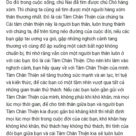
Do đó trong cuộc sống, chú Nai đã tìm được chú Chó hàng
xóm. Thì chúng ta cũng sẽ tìm được một người hàng xóm
thân thương nhất. Đó là cái Tâm Chân Thiện của chúng ta.
Cái tâm chân thiện này là người bạn thân, luôn trung thành
với chúng ta, để trên từng nẻo đường của cuộc đời, nếu các
bạn gặp tai ương vạ gió, gặp những nghịch cảnh tang
thương vô cùng đổ ập xuống một cách bất ngờ không
chuẩn bị, thì nhớ rằng vẫn còn một người bạn thân luôn ở
với các bạn. Đó là cái Tâm Chân Thiện. Cho nên khi lâm vào
nghịch cảnh, bạn hãy quay về với Tâm Chân Thiện của mình.
Tâm Chân Thiện sẽ tăng trưởng sức mạnh và an lạc, trí tuệ
và kiến thức, để các bạn có một tầm nhìn vượt qua tất cả
những gian truân thử thách. Nếu các bạn luôn gần gũi với
Tâm Chân Thiện của mình, không phải khi khó khăn, mà mọi
lúc mọi thời gian, để cho tình thân giữa bạn và người bạn
Tâm Chân Thiện kia được gắn bó khăng khít thì nhất định
mọi lúc mọi thời trong cuộc đời của các bạn, khó khăn hay
không khó khăn, thử thách hay không thử thách, thì tình của
đôi bạn giữa bạn và cái Tâm Chân Thiện kia sẽ luôn luôn