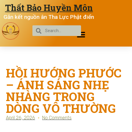
Thất Bảo Huyền Môn
Gắn kết nguồn ân Tha Lực Phật điển
HỒI HƯỚNG PHƯỚC
– ÁNH SÁNG NHẸ
NHÀNG TRONG
DÒNG VÔ THƯỜNG
April 26, 2026
No Comments