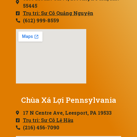
55445
Trụ trì: Sư Cô Quảng Nguyện
(612) 999-8559
Chùa Xá Lợi Pennsylvania
17 N Centre Ave, Leesport, PA 19533
Trụ trì: Sư Cô Lệ Hậu
(216) 456-7090