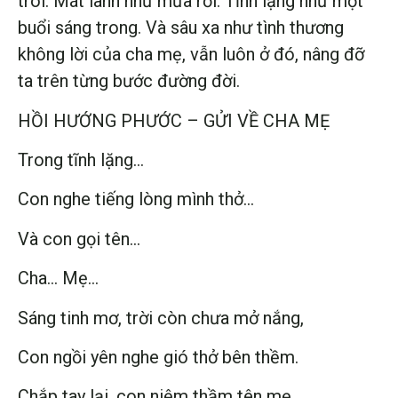
trôi. Mát lành như mưa rơi. Tĩnh lặng như một
buổi sáng trong. Và sâu xa như tình thương
không lời của cha mẹ, vẫn luôn ở đó, nâng đỡ
ta trên từng bước đường đời.
HỒI HƯỚNG PHƯỚC – GỬI VỀ CHA MẸ
Trong tĩnh lặng…
Con nghe tiếng lòng mình thở…
Và con gọi tên…
Cha… Mẹ…
Sáng tinh mơ, trời còn chưa mở nắng,
Con ngồi yên nghe gió thở bên thềm.
Chắp tay lại, con niệm thầm tên mẹ,