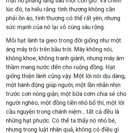
mặt hồ phẳng lặng sau một cơn gió. Và chính
lúc đó, ta hiểu rằng: tình thương không cần
phải ồn ào, tình thương có thể rất yên, nhưng
sức mạnh của nó lại vô cùng sâu rộng.
Mỗi hạt lành ta gieo trong đời giống như một
áng mây trôi trên bầu trời. Mây không nói,
không khoe, không tranh giành, nhưng mây âm
thầm mang nước đến cho ruộng đồng. Hạt
giống thiện lành cũng vậy. Một lời nói dịu dàng,
một hành động giúp người, một lần nhẫn nhịn
trước cơn nóng giận, một bữa cơm chia sẻ cho
người nghèo, một đồng tiền nhỏ bố thí, một lời
cầu nguyện trong chánh niệm… tất cả đều là
những hạt phước. Có thể ta thấy nó nhỏ bé,
nhưng trong luật nhân quả, không có điều gì