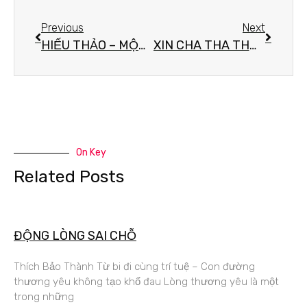
Previous
Next
HIẾU THẢO – MỘT ĐỜI ÂN NGHĨA KHÔNG THỂ ĐO ĐẾM
XIN CHA THA THỨ – MỘT LỜI NGUYỆN XÓA TAN BÓNG TỐI ĐỜI NGƯỜI
On Key
Related Posts
ĐỘNG LÒNG SAI CHỖ
Thích Bảo Thành Từ bi đi cùng trí tuệ – Con đường
thương yêu không tạo khổ đau Lòng thương yêu là một
trong những