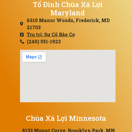
Tổ Đình Chùa Xá Lợi
Maryland
6310 Manor Woods, Frederick, MD
21703
Trụ trì: Sư Cô Bảo Cơ
(240) 551-1923
Chùa Xá Lợi Minnesota
8133 Mount Curve, Brooklyn Park, MN