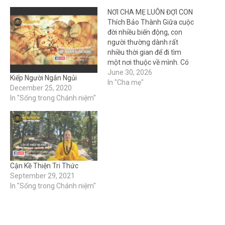
NƠI CHA MẸ LUÔN ĐỢI CON
Thích Bảo Thành Giữa cuộc
đời nhiều biến động, con
người thường dành rất
nhiều thời gian để đi tìm
một nơi thuộc về mình. Có
người đi tìm danh vọng, có
June 30, 2026
Kiếp Người Ngắn Ngủi
người đi tìm tiền tài, có
In "Cha mẹ"
December 25, 2020
người rong ruổi cả đời chỉ để
In "Sống trong Chánh niệm"
mong có một mái nhà…
Cận Kề Thiện Tri Thức
September 29, 2021
In "Sống trong Chánh niệm"