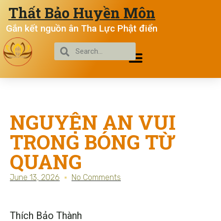
Thất Bảo Huyền Môn
Gắn kết nguồn ân Tha Lực Phật điển
NGUYỆN AN VUI
TRONG BÓNG TỪ
QUANG
June 13, 2026
No Comments
Thích Bảo Thành