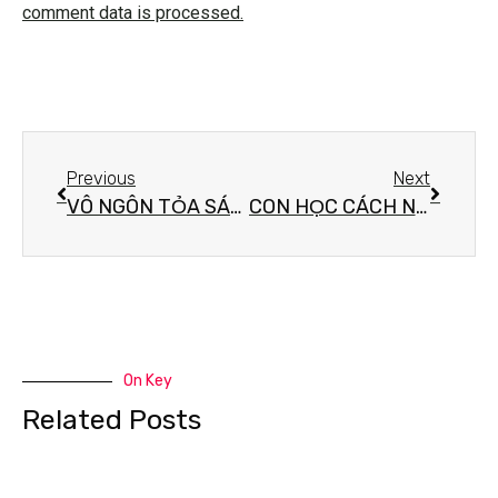
comment data is processed.
Previous
Next
VÔ NGÔN TỎA SÁNG
CON HỌC CÁCH NỞ HOA
On Key
Related Posts