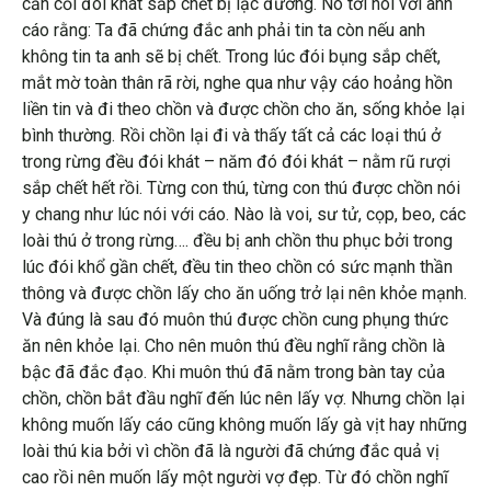
cằn cỗi đói khát sắp chết bị lạc đường. Nó tới nói với anh
cáo rằng: Ta đã chứng đắc anh phải tin ta còn nếu anh
không tin ta anh sẽ bị chết. Trong lúc đói bụng sắp chết,
mắt mờ toàn thân rã rời, nghe qua như vậy cáo hoảng hồn
liền tin và đi theo chồn và được chồn cho ăn, sống khỏe lại
bình thường. Rồi chồn lại đi và thấy tất cả các loại thú ở
trong rừng đều đói khát – năm đó đói khát – nằm rũ rượi
sắp chết hết rồi. Từng con thú, từng con thú được chồn nói
y chang như lúc nói với cáo. Nào là voi, sư tử, cọp, beo, các
loài thú ở trong rừng…. đều bị anh chồn thu phục bởi trong
lúc đói khổ gần chết, đều tin theo chồn có sức mạnh thần
thông và được chồn lấy cho ăn uống trở lại nên khỏe mạnh.
Và đúng là sau đó muôn thú được chồn cung phụng thức
ăn nên khỏe lại. Cho nên muôn thú đều nghĩ rằng chồn là
bậc đã đắc đạo. Khi muôn thú đã nằm trong bàn tay của
chồn, chồn bắt đầu nghĩ đến lúc nên lấy vợ. Nhưng chồn lại
không muốn lấy cáo cũng không muốn lấy gà vịt hay những
loài thú kia bởi vì chồn đã là người đã chứng đắc quả vị
cao rồi nên muốn lấy một người vợ đẹp. Từ đó chồn nghĩ