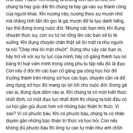
chúng ta hay giải đãi thì chúng ta hay gá vào sự thành công
của người khác. Khi nương vào, nương theo sự mượn nhờ
mà chẳng tinh tấn đó gọi là gá, mượn để ta tạo danh tiếng,
tạo thế đứng trong cuộc đời. Nhưng các bạn nhớ, khi đụng
chuyện thực sự, con sư tử nó rống lên các bạn sẽ bị té
xuống. Khi đụng chuyện chân thật sẽ lòi mặt ra như người
ta nói “Cháy nhà lòi mặt chuột”. Đừng như vậy các bạn ơi,
hãy trở về với sự tự lực của mình, hãy cố gắng thành tựu nó
bằng trí huệ viên minh trong công phu tu tập nếu đó là đạo.
Còn nếu ở đời thì các bạn cố gắng gia công học hỏi để
trưởng thành trên những sở học các bạn, chuyên cần và để
ứng dụng sở học đó mang lại lợi ích cho cuộc đời. Đừng gá
vào ai, đừng dựa dẫm vào ai. Khi chúng ta có một kiến thức
nhất định, có một đạo lực nhất định thì chúng ta bắt đầu có
cơ hội gần gũi được hơn với những bậc thiện tri thức. Vì
sao? Vì có phước báu. Khi có phước báu, chúng ta có nhân
duyên gần những bậc thiện tri thức và học hỏi. Còn nếu
không đủ phước báu thì lòng tự cao tự mãn như anh chồn