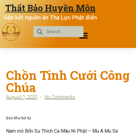
Thất Bảo Huyền Môn
Gắn kết nguồn ân Tha Lực Phật điển
Chồn Tinh Cưới Công
Chúa
August 1, 2021
No Comments
Bảo Như bút ký
Nam mô Bổn Sư Thích Ca Mâu Ni Phật – Mu A Mu Sa