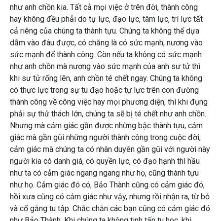
như anh chồn kia. Tất cả mọi việc ở trên đời, thành công
hay không đều phải do tự lực, đạo lực, tâm lực, trí lực tất
cả riêng của chúng ta thành tựu. Chúng ta không thể dựa
dẫm vào đâu được, có chăng là có sức mạnh, nương vào
sức mạnh để thành công. Còn nếu ta không có sức mạnh
như anh chồn mà nương vào sức mạnh của anh sư tử thì
khi sư tử rống lên, anh chồn té chết ngay. Chúng ta không
có thực lực trong sự tu đạo hoặc tự lực trên con đường
thành công về công việc hay mọi phương diện, thì khi đụng
phải sự thử thách lớn, chúng ta sẽ bị té chết như anh chồn.
Nhưng mà cảm giác gần được những bậc thành tựu, cảm
giác mà gần gũi những người thành công trong cuộc đời,
cảm giác mà chúng ta có nhân duyên gần gũi với người này
người kia có danh giá, có quyền lực, có đạo hạnh thì hầu
như ta có cảm giác ngang ngang như họ, cũng thành tựu
như họ. Cảm giác đó có, Bảo Thành cũng có cảm giác đó,
hồi xưa cũng có cảm giác như vậy, nhưng rồi nhận ra, từ bỏ
và cố gắng tu tập. Chắc chắn các bạn cũng có cảm giác đó
như Bảo Thành. Khi chúng ta không tinh tấn tu hoc, khi