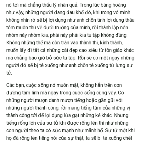
nó tới mà chẳng thấu lý nhân quả. Trong lúc bàng hoàng
như vậy, những người đang đau khổ đó, khi trong vô minh
không nhìn rõ sẽ bị lợi dụng như anh chồn tinh lợi dụng thâu
tóm muôn thú về dưới trướng của mình, rồi thành lập nên
nhóm này nhóm kia, phái này phái kia tu tập không đúng.
Không những thế mà còn tràn vào thành thị, kinh thành,
muốn lấy đi tất cả những cái đẹp cao siêu từ tôn giáo khác
mà chẳng bao giờ bỏ sức tu tập. Rồi sẽ có một ngày những
người đó sẽ bị té xuống như anh chồn té xuống từ lưng sư
tử.
Các bạn, cuộc sống nó muôn mặt, không hẳn trên con
đường tâm linh mà ngay trong cuộc sống cũng vậy. Có
những người mượn danh mượn tiếng hoặc gần gũi với
những người thành công, rồi mang tiếng tăm của những vị
thành công tới để lợi dụng lừa gạt những kẻ khác. Nhưng
tiếng rống lớn của sư tử khi được rống lên thì như những
con người theo ta có sức mạnh như mãnh hổ. Sư tử một khi
họ đã rống lên tiếng nói của sự thật, ta sẽ bị té xuống chết