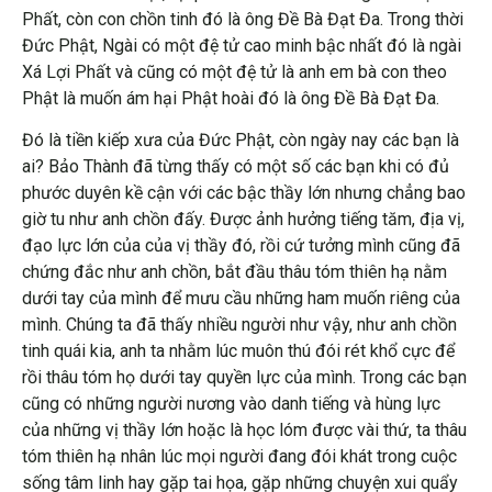
Phất, còn con chồn tinh đó là ông Đề Bà Đạt Đa. Trong thời
Đức Phật, Ngài có một đệ tử cao minh bậc nhất đó là ngài
Xá Lợi Phất và cũng có một đệ tử là anh em bà con theo
Phật là muốn ám hại Phật hoài đó là ông Đề Bà Đạt Đa.
Đó là tiền kiếp xưa của Đức Phật, còn ngày nay các bạn là
ai? Bảo Thành đã từng thấy có một số các bạn khi có đủ
phước duyên kề cận với các bậc thầy lớn nhưng chẳng bao
giờ tu như anh chồn đấy. Được ảnh hưởng tiếng tăm, địa vị,
đạo lực lớn của của vị thầy đó, rồi cứ tưởng mình cũng đã
chứng đắc như anh chồn, bắt đầu thâu tóm thiên hạ nằm
dưới tay của mình để mưu cầu những ham muốn riêng của
mình. Chúng ta đã thấy nhiều người như vậy, như anh chồn
tinh quái kia, anh ta nhằm lúc muôn thú đói rét khổ cực để
rồi thâu tóm họ dưới tay quyền lực của mình. Trong các bạn
cũng có những người nương vào danh tiếng và hùng lực
của những vị thầy lớn hoặc là học lóm được vài thứ, ta thâu
tóm thiên hạ nhân lúc mọi người đang đói khát trong cuộc
sống tâm linh hay gặp tai họa, gặp những chuyện xui quẩy