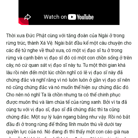
Thời xưa Đức Phật cùng với tăng đoàn của Ngài ở trong
rừng trúc, thành Xá Vệ. Ngài bắt đầu kể một câu chuyện cho
các đệ tử nghe về thuở xưa, có một vị đạo sĩ tu ở trong
rừng và cạnh bên vị đạo sĩ đó có một con chồn sống ở trên
cây, nó cứ quan sát vị đạo sĩ này tu. Tu một thời gian khá
lâu rồi nên đến một lúc chồn nghĩ có lẽ vị đạo sĩ này đã
chứng đắc và nghĩ rằng vì nó luôn luôn ở gần vị đạo sĩ nên
nó cũng chứng đắc và nó muốn thể hiện sự chứng đắc đó.
Cho nên nó nghĩ Ta là chồn nhưng ta có thể chinh phục
được muôn thú và làm chúa tể của rừng xanh. Bởi vì ta đã
cùng tu với vị đạo sĩ, đạo sĩ đã chứng đắc thì ta cũng
chứng đắc. Một sự lý luận ngang bằng như vậy. Rồi nó bắt
đầu đi ở trong rừng để thống lĩnh muôn thú về dưới tay
quyền lực của nó. Nó đang đi thì thấy một con cáo già nua