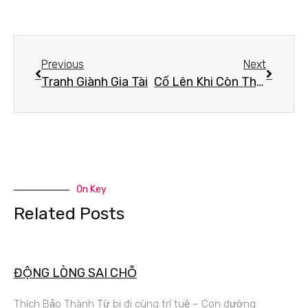
Previous
Next
Tranh Giành Gia Tài
Cố Lên Khi Còn Thầy
On Key
Related Posts
ĐỘNG LÒNG SAI CHỖ
Thích Bảo Thành Từ bi đi cùng trí tuệ – Con đường