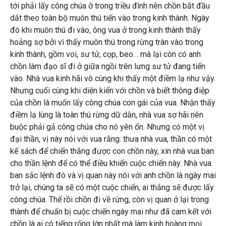
tới phải lấy công chúa ở trong triều đình nên chồn bắt đầu
dắt theo toàn bộ muôn thú tiến vào trong kinh thành. Ngày
đó khi muôn thú đi vào, ông vua ở trong kinh thành thấy
hoảng sợ bởi vì thấy muôn thú trong rừng tràn vào trong
kinh thành, gồm voi, sư tử, cọp, beo… mà lại còn có anh
chồn làm đạo sĩ đi ở giữa ngồi trên lưng sư tử đang tiến
vào. Nhà vua kinh hãi vô cùng khi thấy một điềm lạ như vậy.
Nhưng cuối cùng khi diện kiến với chồn và biết thông điệp
của chồn là muốn lấy công chúa con gái của vua. Nhận thấy
điềm lạ lùng là toàn thú rừng dữ dằn, nhà vua sợ hãi nên
buộc phải gả công chúa cho nó yên ổn. Nhưng có một vị
đại thần, vị này nói với vua rằng: thưa nhà vua, thần có một
kế sách để chiến thắng được con chồn này, xin nhà vua ban
cho thần lệnh để có thể điều khiển cuộc chiến này. Nhà vua
ban sắc lệnh đó và vị quan này nói với anh chồn là ngày mai
trở lại, chúng ta sẽ có một cuộc chiến, ai thắng sẽ được lấy
công chúa. Thế rồi chồn đi về rừng, còn vị quan ở lại trong
thành để chuẩn bị cuộc chiến ngày mai như đã cam kết với
chồn là ai có tiếng rống lớn nhất mà làm kinh hoàng mọi