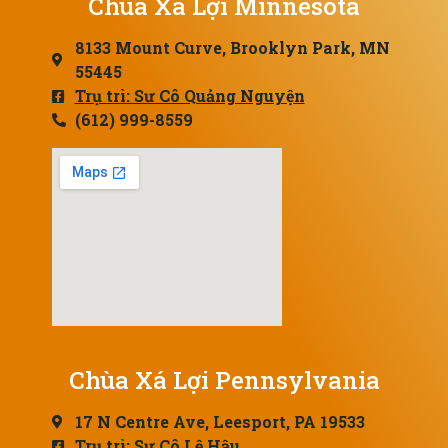
Chùa Xá Lợi Minnesota
8133 Mount Curve, Brooklyn Park, MN
55445
Trụ trì: Sư Cô Quảng Nguyện
(612) 999-8559
Chùa Xá Lợi Pennsylvania
17 N Centre Ave, Leesport, PA 19533
Trụ trì: Sư Cô Lệ Hậu