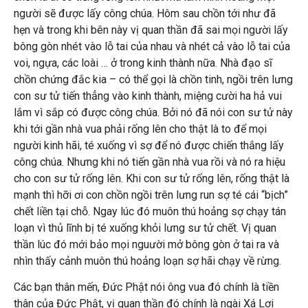
người sẽ được lấy công chúa. Hôm sau chồn tới như đã
hẹn và trong khi bên này vị quan thần đã sai mọi người lấy
bông gòn nhét vào lỗ tai của nhau và nhét cả vào lỗ tai của
voi, ngựa, các loài … ở trong kinh thành nữa. Nhà đạo sĩ
chồn chứng đắc kia – có thể gọi là chồn tinh, ngồi trên lưng
con sư tử tiến thẳng vào kinh thành, miệng cười ha hả vui
lắm vì sắp có được công chúa. Bởi nó đã nói con sư tử này
khi tới gần nhà vua phải rống lên cho thật là to để mọi
người kinh hãi, té xuống vì sợ để nó được chiến thắng lấy
công chúa. Nhưng khi nó tiến gần nhà vua rồi và nó ra hiệu
cho con sư tử rống lên. Khi con sư tử rống lên, rống thật là
mạnh thì hỡi ơi con chồn ngồi trên lưng run sợ té cái “bịch”
chết liền tại chỗ. Ngay lúc đó muôn thú hoảng sợ chạy tán
loạn vì thủ lĩnh bị té xuống khỏi lưng sư tử chết. Vị quan
thần lúc đó mới bảo mọi nguười mở bông gòn ở tai ra và
nhìn thấy cảnh muôn thú hoảng loạn sợ hãi chạy về rừng.
Các bạn thân mến, Đức Phật nói ông vua đó chính là tiền
thân của Đức Phật, vị quan thần đó chính là ngài Xá Lợi