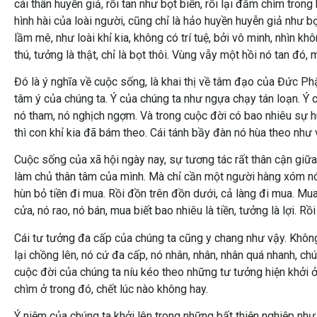
cái thân huyễn giả, rồi tan như bọt biển, rồi lại đắm chìm tr
hình hài của loài người, cũng chỉ là hảo huyền huyễn giả như bọ
lầm mê, như loài khỉ kia, không có trí tuệ, bởi vô minh, nhìn khô
thú, tưởng là thật, chỉ là bọt thôi. Vùng vẫy một hồi nó tan đó, 
Đó là ý nghĩa về cuộc sống, là khai thị về tâm đạo của Đức Ph
tâm ý của chúng ta. Ý của chúng ta như ngựa chạy tán loạn. Ý củ
nó tham, nó nghịch ngợm. Và trong cuộc đời có bao nhiêu sự hu
thì con khỉ kia đã bám theo. Cái tánh bầy đàn nó hùa theo như 
Cuộc sống của xã hội ngày nay, sự tương tác rất thân cận giữa
làm chủ thân tâm của mình. Mà chỉ cần một người hàng xóm nói: 
hùn bỏ tiền đi mua. Rồi đồn trên đồn dưới, cả làng đi mua. Mu
cửa, nó rao, nó bán, mua biết bao nhiêu là tiền, tưởng là lợi. Rồ
Cái tư tưởng đa cấp của chúng ta cũng y chang như vậy. Không
lại chồng lên, nó cứ đa cấp, nó nhân, nhân, nhân quá nhanh, c
cuộc đời của chúng ta níu kéo theo những tư tưởng hiện khởi 
chìm ở trong đó, chết lúc nào không hay.
Ý niệm của chúng ta khởi lên trong những bất thiện nghiệp như đ