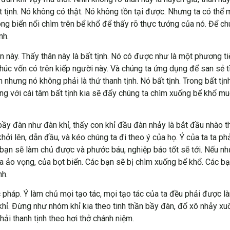
t tịnh. Nó không có thật. Nó không tồn tại được. Nhưng ta có thể m
g biển nổi chìm trên bể khổ để thấy rõ thực tướng của nó. Để ch
nh.
n này. Thấy thân này là bất tịnh. Nó có được như là một phương t
húc vốn có trên kiếp người này. Và chúng ta ứng dụng để san sẻ 
ện nhưng nó không phải là thứ thanh tịnh. Nó bất tịnh. Trong bất tịn
ng với cái tâm bất tịnh kia sẽ đẩy chúng ta chìm xuống bể khổ muô
ầy đàn như đàn khỉ, thấy con khỉ đầu đàn nhảy là bắt đầu nhào th
i lên, dẫn đầu, và kéo chúng ta đi theo ý của họ. Ý của ta ta ph
ác bạn sẽ làm chủ được và phước báu, nghiệp báo tốt sẽ tới. Nếu 
a ảo vọng, của bọt biển. Các bạn sẽ bị chìm xuống bể khổ. Các bạ
nh.
 pháp. Ý làm chủ mọi tạo tác, mọi tạo tác của ta đều phải được là
hỉ. Đừng như nhóm khỉ kia theo tinh thần bầy đàn, đổ xô nhảy xuố
ải thanh tịnh theo hơi thở chánh niệm.