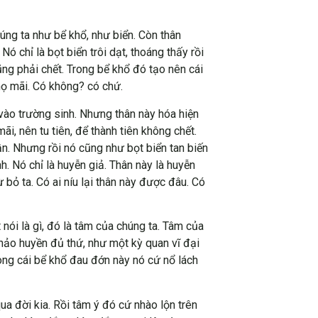
úng ta như bể khổ, như biển. Còn thân
ó chỉ là bọt biển trôi dạt, thoáng thấy rồi
ũng phải chết. Trong bể khổ đó tạo nên cái
họ mãi. Có không? có chứ.
vào trường sinh. Nhưng thân này hóa hiện
ãi, nên tu tiên, để thành tiên không chết.
ần. Nhưng rồi nó cũng như bọt biển tan biến
h. Nó chỉ là huyễn giả. Thân này là huyễn
 bỏ ta. Có ai níu lại thân này được đâu. Có
nói là gì, đó là tâm của chúng ta. Tâm của
 hảo huyền đủ thứ, như một kỳ quan vĩ đại
rong cái bể khổ đau đớn này nó cứ nổ lách
ua đời kia. Rồi tâm ý đó cứ nhào lộn trên