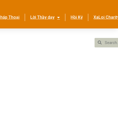
háp Thoại
Lời Thầy dạy
Hồi Ký
XaLoi Charit
ền Tình Ca
Hệ Thống