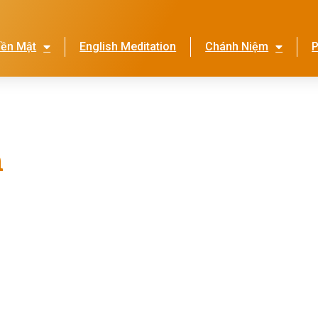
iền Mật
English Meditation
Chánh Niệm
P
Lễ Hội Nhớ Ơn Mẹ
Thi
n