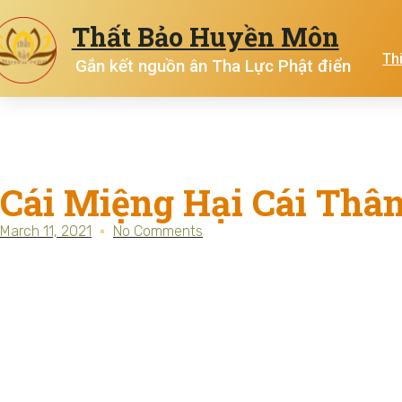
Thất Bảo Huyền Môn
Th
Gắn kết nguồn ân Tha Lực Phật điển
Cái Miệng Hại Cái Thâ
March 11, 2021
No Comments