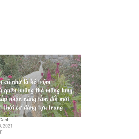
 Canh
, 2021
i"