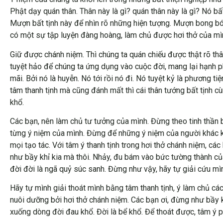
Phật dạy quán thân. Thân này là gì? quán thân này là gì? Nó bấ
Mượn bất tịnh này để nhìn rõ những hiện tượng. Mượn bong bón
có một sự tập luyện đàng hoàng, làm chủ được hơi thở của mì
Giữ được chánh niệm. Thì chúng ta quán chiếu được thật rõ thâ
tuyệt hảo để chúng ta ứng dụng vào cuộc đời, mang lại hạnh p
mãi. Bởi nó là huyễn. Nó tới rồi nó đi. Nó tuyệt kỷ là phương ti
tâm thanh tịnh mà cũng đánh mất thì cái thân tướng bất tịnh cù
khổ.
Các bạn, nên làm chủ tư tưởng của mình. Đừng theo tinh thần b
từng ý niệm của mình. Đừng để những ý niệm của người khác khở
mọi tạo tác. Với tâm ý thanh tịnh trong hơi thở chánh niệm, c
như bầy khỉ kia mà thôi. Nhảy, đu bám vào bức tường thành củ
đời đời là ngã quỷ súc sanh. Đừng như vậy, hãy tự giải cứu mì
Hãy tự mình giải thoát mình bằng tâm thanh tịnh, ý làm chủ các
nuôi dưỡng bởi hơi thở chánh niệm. Các bạn ơi, đừng như bầy k
xuống dòng đời đau khổ. Đời là bể khổ. Để thoát được, tâm ý ph