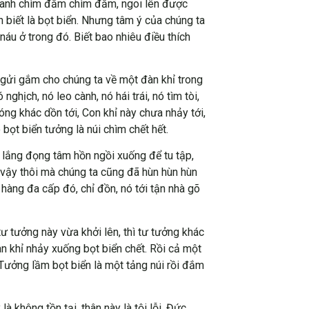
úc sanh chìm đắm chìm đắm, ngoi lên được
n biết là bọt biển. Nhưng tâm ý của chúng ta
 náu ở trong đó. Biết bao nhiêu điều thích
, gửi gắm cho chúng ta về một đàn khỉ trong
hịch, nó leo cành, nó hái trái, nó tìm tòi,
ng khác dồn tới, Con khỉ này chưa nhảy tới,
bọt biển tưởng là núi chìm chết hết.
o lắng đọng tâm hồn ngồi xuống để tu tập,
i vậy thôi mà chúng ta cũng đã hùn hùn hùn
hàng đa cấp đó, chỉ đồn, nó tới tận nhà gõ
ư tưởng này vừa khởi lên, thì tư tưởng khác
n khỉ nhảy xuống bọt biển chết. Rồi cả một
 Tưởng lầm bọt biển là một tảng núi rồi đắm
à không tồn tại, thân này là tội lỗi. Đức