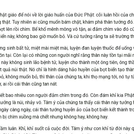
ật giáo để nói về lời giáo huấn của Đức Phật: cõi luân hồi của ch
g thật. Tuy nhiên ai cũng muốn bám chặt, khám phá thân tướng đó. N
chợt lên rồi chìm. Bể khổ mênh mông vô tận, ai đắm chìm vào đó c
iển này, không bao giờ muốn bỏ. Và cứ tưởng rằng ta sẽ trường t
g sinh bất tử, miệt mài miệt mài, luyện đan luyện thuốc để uống 
tồn tại. Còn lại có những con người nghĩ rằng thân này tồn tại mãi m
 này không sinh lão bệnh tử, luyện cho thành một ông tiên, ông th
 quả núi thật. Nó chỉ là hình dáng hảo huyền của bọt biển tạo thàn
 không muốn bỏ, thì thân của chúng ta, khi thọ mạng tới, nó tự từ
ai rồi cái thân cũng tan nát.
iết bao nhiêu con người đắm chìm trong đó. Còn đám khỉ kia Phật 
tưởng là núi, nhảy vô. Tâm ý của chúng ta thấy cái thân này tưởng
 ngày càng ngày, cái thân tướng huyễn ảo của bọt biển kết thành t
ần bị chìm xuồng mà chết nhưng không hay, không hay.
ầm luân. Khỉ, khỉ suốt cả cuộc đời. Tâm ý như con khỉ từ đời này q