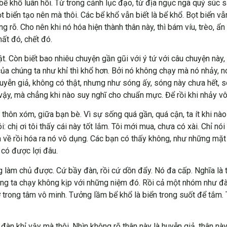
ong bể khổ luân hồi. Từ trong cảnh lục đạo, từ địa ngục ngã quỷ s
t biển tạo nên mà thôi. Các bể khổ vẫn biết là bể khổ. Bọt biển vẫ
ng rõ. Cho nên khi nó hóa hiện thành thân này, thì bám víu, trèo, ẩn
mất đó, chết đó.
ật. Còn biết bao nhiêu chuyện gần gũi với ý tứ với câu chuyện này
a chúng ta như khỉ thì khổ hơn. Bởi nó không chạy mà nó nhảy, nó ng
yễn giả, không có thật, nhưng như sóng ấy, sóng này chưa hết, só
vậy, mà chẳng khi nào suy nghĩ cho chuẩn mực. Để rồi khi nhảy vô 
 thôn xóm, giữa bạn bè. Vì sự sống quá gần, quá cận, ta ít khi nà
chị ơi tôi thấy cái này tốt lắm. Tôi mới mua, chưa có xài. Chỉ nó
a về rồi hóa ra nó vô dụng. Các bạn có thấy không, như những mặt 
i có được lợi đâu.
 làm chủ được. Cứ bầy đàn, rồi cứ dồn đẩy. Nó đa cấp. Nghĩa là t
húng ta chạy không kịp với những niệm đó. Rồi cả một nhóm như đà
ở trong tâm vô minh. Tưởng lầm bể khổ là biển trong suốt để tắm.
àn khỉ vậy mà thôi. Nhìn không rõ thân này là huyễn giả, thân này l