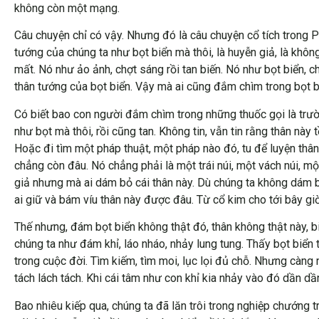
không còn một mạng.
Câu chuyện chỉ có vậy. Nhưng đó là câu chuyện cổ tích trong Ph
tướng của chúng ta như bọt biển mà thôi, là huyễn giả, là khôn
mất. Nó như ảo ảnh, chợt sáng rồi tan biến. Nó như bọt biển, 
thân tướng của bọt biển. Vậy mà ai cũng đắm chìm trong bọt b
Có biết bao con người đắm chìm trong những thuốc gọi là trườn
như bọt mà thôi, rồi cũng tan. Không tin, vẫn tin rằng thân này 
Hoặc đi tìm một pháp thuật, một pháp nào đó, tu để luyện thân
chẳng còn đâu. Nó chẳng phải là một trái núi, một vách núi, một
giả nhưng mà ai dám bỏ cái thân này. Dù chúng ta không dám bỏ,
ai giữ và bám víu thân này được đâu. Từ cổ kim cho tới bây giờ, 
Thế nhưng, đám bọt biển không thật đó, thân không thật này, b
chúng ta như đám khỉ, láo nháo, nhảy lung tung. Thấy bọt biển 
trong cuộc đời. Tìm kiếm, tìm moi, lục lọi đủ chỗ. Nhưng càng
tách lách tách. Khi cái tâm như con khỉ kia nhảy vào đó dần d
Bao nhiêu kiếp qua, chúng ta đã lăn trôi trong nghiệp chướng tr