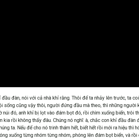
 đầu đàn, nói với cả nhà khỉ rằng. Thôi để ta nhảy lên trước, ta c
 hội sống cũng vậy thôi, người đứng đầu mà theo, thì những người 
ờ núi đó, anh khỉ bị lọt vào đám bọt đó, rồi chìm xuống biển, trôi
n kia rồi không thấy đâu. Chúng nó nghĩ: à, chắc con khỉ đầu đàn 
ng ta. Nếu để cho nó trinh thám hết, biết hết rồi mới ra hiệu thì 
óng xuống từng nhóm từng nhóm, phóng lên đám bọt biển, và rồi ch