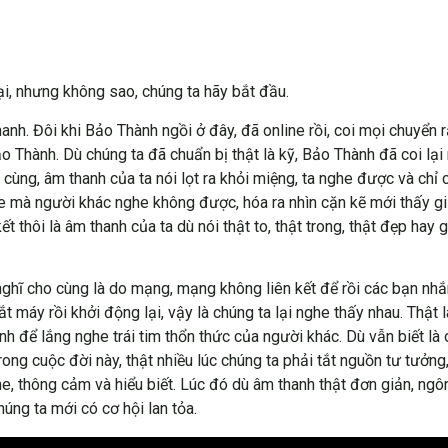
ại, nhưng không sao, chúng ta hãy bắt đầu.
anh. Đôi khi Bảo Thành ngồi ở đây, đã online rồi, coi mọi chuyển 
o Thành. Dù chúng ta đã chuẩn bị thật là kỹ, Bảo Thành đã coi lạ
 cùng, âm thanh của ta nói lọt ra khỏi miệng, ta nghe được và ch
e mà người khác nghe không được, hóa ra nhìn cặn kẽ mới thấy gi
ết thôi là âm thanh của ta dù nói thật to, thật trong, thật đẹp hay
i nghĩ cho cùng là do mạng, mạng không liên kết để rồi các bạn nh
ắt máy rồi khởi động lại, vậy là chúng ta lại nghe thấy nhau. Thật 
ình để lắng nghe trái tim thổn thức của người khác. Dù vẫn biết l
ong cuộc đời này, thật nhiều lúc chúng ta phải tắt nguồn tư tưởn
ghe, thông cảm và hiểu biết. Lúc đó dù âm thanh thật đơn giản, ngô
úng ta mới có cơ hội lan tỏa.