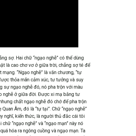
ẳng sợ. Hai chữ “ngạo nghễ” có thể dùng
t là cao chơ vơ ở giữa trời, chẳng sợ té để
t mạng. “Ngạo nghễ” là văn chương, “tự
được thỏa mãn cảm xúc, tư tưởng và suy
ng sự ngạo nghễ đó, nó pha trộn với màu
o nghễ ở giữa đời. Được xi mạ bằng tư
t nhưng chất ngạo nghễ đó chớ để pha trộn
 Quan Âm, đó là “tự tại”. Chữ “ngạo nghễ”
nghĩ, kiến thức, là người thủ đắc cái tôi
ai chữ “ngạo nghễ” và “ngạo mạn” này nó
hễ quá hóa ra ngông cuồng và ngạo mạn. Ta