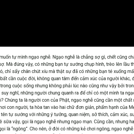
 muốn tự mình ngạo nghễ. Ngạo nghễ là chẳng sợ gì, chết cũng ch
. Mà đúng vậy, có những bạn tự sướng chụp hình, trèo lên lầu thậ
ó, chỉ sẩy chân chút xíu mà thật sự đã có những bạn té xuống mấ
 bất cần cuộc đời, không quan tâm đến cảm xúc của người khác, 
ần trong cuộc sống nhưng không phải lúc nào cũng như vậy bởi tro
 suy nghĩ, những người chung quanh ra để chỉ có một mình ta ngạ
à ai? Chúng ta là người con của Phật, ngạo nghễ cũng cần một chấ
ơi con người, ta hòa tan vào hai chữ đơn giản, phẩm hạnh của Mẹ
tên tự sướng với những ý tưởng, quan niệm, sở thích, cảm xúc, suy 
hê sữa vậy, gọi là ngạo nghễ nhưng ngạo mạn. Cũng cần, nhưng h
 gọi là “ngông”. Cho nên, ở đời có những kẻ chơi ngông, ngạo ng