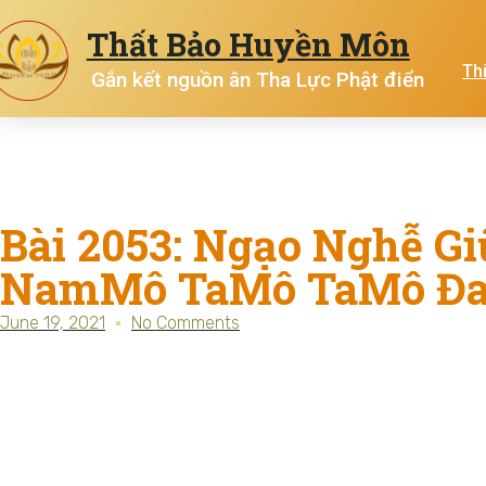
Thất Bảo Huyền Môn
Th
Gắn kết nguồn ân Tha Lực Phật điển
Bài 2053: Ngạo Nghễ Gi
NamMô TaMô TaMô Đ
June 19, 2021
No Comments