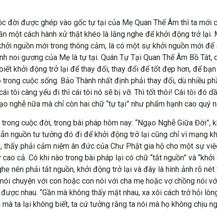
c đời được ghép vào gốc tự tại của Mẹ Quan Thế Âm thì ta mới c
cần một cách hành xử thật khéo là lắng nghe để khởi động trở lại.
ự khởi nguồn mới trong thông cảm, là có một sự khởi nguồn mới để 
nh noi gương của Mẹ là tự tại. Quán Tự Tại Quan Thế Âm Bồ Tát, qu
biết khởi động trở lại để thay đổi, thay đổi để tốt đẹp hơn, để 
trong cuộc sống. Bảo Thành nhất định phải thay đổi, dù nhiều phầ
 tôi càng yếu đi thì cái tôi nó sẽ bị vỡ. Thì tốt thôi! Cái tôi đó d
o nghễ nữa mà chỉ còn hai chữ “tự tại” như phẩm hạnh cao quý 
 trong cuộc đời, trong bài pháp hôm nay: “Ngạo Nghễ Giữa Đời”, kh
n nguồn tư tưởng đó đi để khởi động trở lại cũng chỉ vì mạng kh
i, thấy phải cảm niệm ân đức của Chư Phật gia hộ cho một sự v
cao cả. Có khi nào trong bài pháp lại có chữ “tắt nguồn” và “khởi
he nên phải tắt nguồn, khởi động trở lại và đây là hình ảnh rõ nét
, nói chuyện với con hoặc con nói với cha mẹ hoặc vợ chồng nói vớ
 được nhau. “Gần mà không thấy mặt nhau, xa xôi cách trở hỏi lò
c mà ta lại không biết, ta cứ tưởng rằng ta nói mà họ không chịu