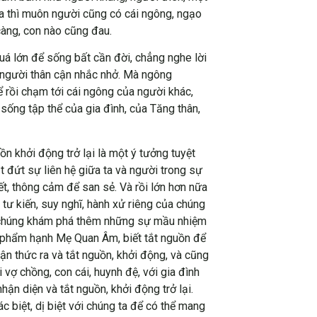
 ta thì muôn người cũng có cái ngông, ngạo
càng, con nào cũng đau.
uá lớn để sống bất cần đời, chẳng nghe lời
g người thân cận nhắc nhở. Mà ngông
 rồi chạm tới cái ngông của người khác,
sống tập thể của gia đình, của Tăng thân,
ồn khởi động trở lại là một ý tưởng tuyệt
ắt đứt sự liên hệ giữa ta và người trong sự
t, thông cảm để san sẻ. Và rồi lớn hơn nữa
 tư kiến, suy nghĩ, hành xử riêng của chúng
cho chúng khám phá thêm những sự mầu nhiệm
ng phẩm hạnh Mẹ Quan Âm, biết tắt nguồn để
n thức ra và tắt nguồn, khởi động, và cũng
 vợ chồng, con cái, huynh đệ, với gia đình
ận diện và tắt nguồn, khởi động trở lại.
c biệt, dị biệt với chúng ta để có thể mang