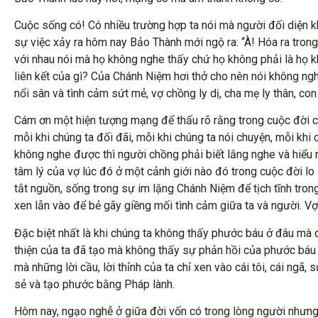
Cuộc sống có! Có nhiều trường hợp ta nói mà người đối diện 
sự việc xảy ra hôm nay Bảo Thành mới ngộ ra: “À! Hóa ra trong
với nhau nói mà họ không nghe thấy chứ họ không phải là họ k
liên kết của gì? Của Chánh Niệm hơi thở cho nên nói không ngh
nổi sân và tình cảm sứt mẻ, vợ chồng ly dị, cha mẹ ly thân, con
Cám ơn một hiện tượng mạng để thấu rõ rằng trong cuộc đời cũ
mỗi khi chúng ta đối đãi, mỗi khi chúng ta nói chuyện, mỗi kh
không nghe được thì người chồng phải biết lắng nghe và hiểu 
tâm lý của vợ lúc đó ở một cảnh giới nào đó trong cuộc đời lo 
tắt nguồn, sống trong sự im lặng Chánh Niệm để tịch tĩnh tron
xen lẫn vào để bẻ gãy giềng mối tình cảm giữa ta và người. Vợ
Đặc biệt nhất là khi chúng ta không thấy phước báu ở đâu mà 
thiện của ta đã tạo mà không thấy sự phản hồi của phước báu 
mà những lời cầu, lời thỉnh của ta chỉ xen vào cái tôi, cái ng
sẻ và tạo phước bằng Pháp lành.
Hôm nay, ngạo nghễ ở giữa đời vốn có trong lòng người nhưng 