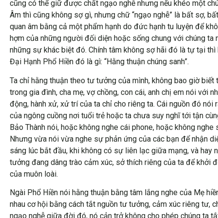
cũng có thể giữ được chất ngạo nghễ nhưng nếu khéo một chút
Âm thì cũng không sợ gì, nhưng chữ “ngạo nghễ” là bất sợ, bất 
quan âm bằng cả một phẩm hạnh do đức hạnh tu luyện để không c
hợm của những người đối diện hoặc sống chung với chúng ta như
những sự khác biệt đó. Chính tâm không sợ hãi đó là tự tại t
Đại Hạnh Phổ Hiền đó là gì: “Hằng thuận chúng sanh”.
Ta chỉ hằng thuận theo tư tưởng của mình, không bao giờ biết 
trong gia đình, cha mẹ, vợ chồng, con cái, anh chị em nói với n
động, hành xử, xử trí của ta chỉ cho riêng ta. Cái nguồn đó n
của ngông cuồng nơi tuổi trẻ hoặc ta chưa suy nghĩ tới tận c
Bảo Thành nói, hoặc không nghe cái phone, hoặc không nghe sự
Nhưng vừa nói vừa nghe sự phản ứng của các bạn để nhận diện
sáng lúc bắt đầu, khi không có sự liên lạc giữa mạng, và hay n
tưởng đang dâng trào cảm xúc, sở thích riêng của ta để khởi độ
của muôn loài.
Ngài Phổ Hiền nói hằng thuận bằng tâm lắng nghe của Mẹ hiền Q
nhau cơ hội bằng cách tắt nguồn tư tưởng, cảm xúc riêng tư, ch
ngạo nghễ giữa đời đó, nó cản trở không cho phép chúng ta tắt