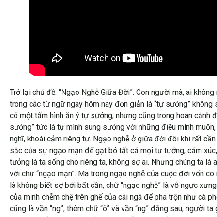
Trở lại chủ đề: “Ngạo Nghễ Giữa Đời”. Con người mà, ai không
trong các từ ngữ ngày hôm nay đơn giản là “tự sướng” không sợ
có một tấm hình ăn ý tự sướng, nhưng cũng trong hoàn cảnh đ
sướng” tức là tự mình sung sướng với những điều mình muốn,
nghĩ, khoái cảm riêng tư. Ngạo nghễ ở giữa đời đôi khi rất c
sắc của sự ngạo mạn để gạt bỏ tất cả mọi tư tưởng, cảm xúc,
tưởng là ta sống cho riêng ta, không sợ ai. Nhưng chúng ta l
với chữ “ngạo mạn”. Mà trong ngạo nghễ của cuộc đời vốn có n
là không biết sợ bởi bất cần, chữ “ngạo nghễ” là vỗ ngực xưng 
của mình chễm chệ trên ghế của cái ngã để pha trộn như cà p
cũng là vần “ng”, thêm chữ “ô” và vần “ng” đằng sau, người ta