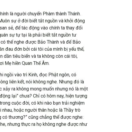
hính là người chuyển Phàm thành Thánh.
 Muôn sự ở đời biết tắt nguồn và khởi động
san sẻ, để tác động vào chính ta thay đổi
án sự tự tại là phải biết tắt nguồn tư
bạn có thể nghe được Bảo Thành và để Bảo
n đau đớn bởi cái tôi của mình bị yếu thế,
ần dần tiêu biến và ta không còn cái tôi,
nơi Mẹ hiền Quan Thế Âm.
i ngồi vào trì Kinh, đọc Phật ngôn, có
ông liên kết, nói không nghe. Nhưng đó là
iệc xảy ra không mong muốn nhưng nó là một
 động lại” chưa? Chỉ có hôm nay, hiện tượng
 trong cuộc đời, có khi nào bạn trải nghiệm
i nhau, hoặc người thân hoặc là Thầy trò
ng có thương?” cũng chẳng thể được nghe:
 nghe, nhưng thực ra họ không nghe được như