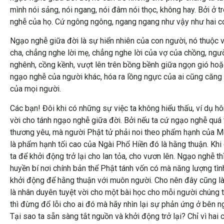
mình nói sảng, nói ngang, nói đâm nói thọc, không hay. Bởi ở tr
nghễ của họ. Cứ ngông ngông, ngang ngang như vậy như hai con
Ngạo nghễ giữa đời là sự hiển nhiên của con người, nó thuộc 
cha, chẳng nghe lời mẹ, chẳng nghe lời của vợ của chồng, ngư
nghênh, cồng kềnh, vượt lên trên bồng bềnh giữa ngọn gió hoặ
ngạo nghễ của người khác, hóa ra lồng ngực của ai cũng căng p
của mọi người.
Các bạn! Đôi khi có những sự việc ta không hiểu thấu, ví dụ hô
vời cho tánh ngạo nghễ giữa đời. Bởi nếu ta cứ ngạo nghễ quá tr
thương yêu, mà người Phật tử phải noi theo phẩm hạnh của Mẹ h
là phẩm hạnh tối cao của Ngài Phổ Hiền đó là hằng thuận. Khi c
ta để khởi động trở lại cho lan tỏa, cho vươn lên. Ngạo nghễ 
huyền bí nơi chính bản thể Phật tánh vốn có mà năng lượng tì
khởi động để hằng thuận với muôn người. Cho nên đây cũng là 
là nhân duyên tuyệt vời cho một bài học cho mỗi người chúng ta
thì đừng đổ lỗi cho ai đó mà hãy nhìn lại sự phản ứng ở bên n
Tại sao ta sẵn sàng tắt nguồn và khởi động trở lại? Chỉ vì hai