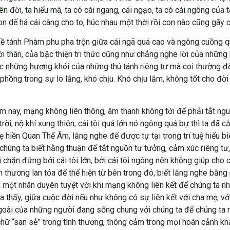
ên đời, ta hiểu mà, ta có cái ngang, cái ngạo, ta có cái ngông của
 dế há cái càng cho to, húc nhau một thời rồi con nào cũng gãy 
về tánh Phàm phu pha trộn giữa cái ngã quá cao và ngông cuồng q
ời thân, của bậc thiện tri thức cũng như chẳng nghe lời của nhữn
c những hương khói của những thú tánh riêng tư mà coi thường để
hồng trong sự lo lắng, khó chịu. Khó chịu lắm, không tốt cho đời 
m nay, mạng không liên thông, âm thanh không tới để phải tắt ngu
ời, nộ khí xung thiên, cái tôi quá lớn nó ngông quá bự thì ta đã c
iền Quan Thế Âm, lắng nghe để được tự tại trong trí tuệ hiểu biế
húng ta biết hằng thuận để tắt nguồn tư tưởng, cảm xúc riêng tư,
thì chặn đứng bởi cái tôi lớn, bởi cái tôi ngông nên không giúp 
nh thương lan tỏa để thể hiện từ bên trong đó, biết lắng nghe bằ
một nhân duyên tuyệt vời khi mạng không liên kết để chúng ta nhậ
 thấy, giữa cuộc đời nếu như không có sự liên kết với cha mẹ, với
goài của những người đang sống chung với chúng ta để chúng ta nh
 chữ “san sẻ” trong tình thương, thông cảm trong mọi hoàn cảnh khá