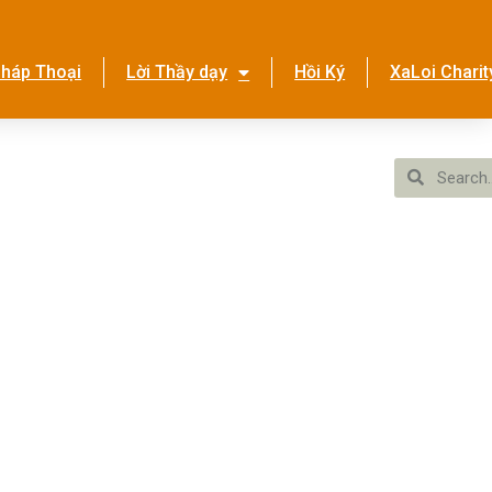
háp Thoại
Lời Thầy dạy
Hồi Ký
XaLoi Charit
ền Tình Ca
Hệ Thống