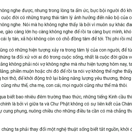
không nghe được, nhưng trong lòng ta ấm ức, bực bội người đó kh
 cuộc đời có những trạng thái tâm lý ảnh hưởng đến não bộ của con
hông nghe. Nói mà họ không nghe thấy là bởi vì muôn sự khác đan
e, gào càng lớn họ càng không nghe để rồi ta càng bực mình, khó c
 cái ly tán, xã hội không còn có chỗ đồng tâm để tới. Thị phi rồi 
ng có những hiện tượng xảy ra trong tâm lý của con người, để từ
i chúng ta đối xử với ai đó trong cuộc sống, nhất là cuộc đời giữ
rằng không phải nói vợ không nghe mà như hiện tượng hôm nay, ta
lắng, phiền muộn hoặc chi đó để rồi ta nói vợ không thể nghe thấy
g hơi thở, để khởi động trở lại bằng năng lượng yêu thương, thông
 cũng như thế, cha mẹ, con cái, mọi người cũng như thế mà thôi.
qua biết bao nhiêu đêm trường thao thức, những tiếng Kinh cầu th
chính là bởi vì giữa ta và Chư Phật không có sự liên kết của Ch
ã, sự cung phụng, nuông chiều cho những điều ta cần có mà chẳng t
chúng ta phải thay đổi một nghệ thuật sống biết tắt nguồn, khở