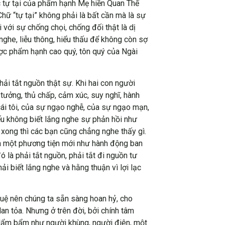
c tự tại của phẩm hạnh Mẹ hiền Quan Thế
Chữ “tự tại” không phải là bất cần mà là sự
với sự chống chọi, chống đối thật là dị
ghe, liễu thông, hiểu thấu để không còn sợ
ược phẩm hạnh cao quý, tôn quý của Ngài
ải tắt nguồn thật sự. Khi hai con người
 tưởng, thủ chấp, cảm xúc, suy nghĩ, hành
cái tôi, của sự ngạo nghễ, của sự ngạo mạn,
ếu không biết lắng nghe sự phản hồi như
 xong thì các bạn cũng chẳng nghe thấy gì.
ra một phương tiện mới như hành động ban
 là phải tắt nguồn, phải tắt đi nguồn tư
ải biết lắng nghe và hằng thuận vì lợi lạc
tuệ nên chúng ta sẵn sàng hoan hỷ, cho
lan tỏa. Nhưng ở trên đời, bởi chính tâm
tự lẩm bẩm như người khùng, người điên, một