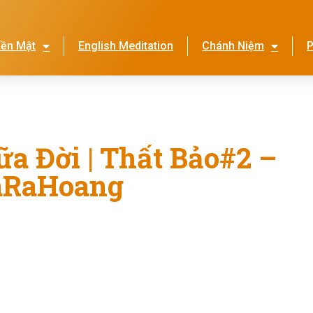
iền Mật
English Meditation
Chánh Niệm
P
Lễ Hội Nhớ Ơn Mẹ
Thi
ữa Đời | Thất Bảo#2 –
aRaHoang