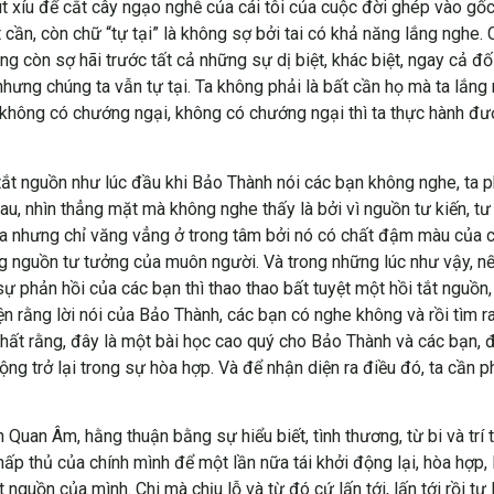
 xíu để cắt cây ngạo nghễ của cái tôi của cuộc đời ghép vào gố
cần, còn chữ “tự tại” là không sợ bởi tai có khả năng lắng nghe. 
òn sợ hãi trước tất cả những sự dị biệt, khác biệt, ngay cả đối 
ng chúng ta vẫn tự tại. Ta không phải là bất cần họ mà ta lắng n
hì không có chướng ngại, không có chướng ngại thì ta thực hành đ
tắt nguồn như lúc đầu khi Bảo Thành nói các bạn không nghe, ta ph
hau, nhìn thẳng mặt mà không nghe thấy là bởi vì nguồn tư kiến, tư
ói ra nhưng chỉ văng vẳng ở trong tâm bởi nó có chất đậm màu của 
ùng nguồn tư tưởng của muôn người. Và trong những lúc như vậy, n
 phản hồi của các bạn thì thao thao bất tuyệt một hồi tắt nguồn,
 rằng lời nói của Bảo Thành, các bạn có nghe không và rồi tìm 
hất rằng, đây là một bài học cao quý cho Bảo Thành và các bạn, đó
ng trở lại trong sự hòa hợp. Và để nhận diện ra điều đó, ta cần ph
uan Âm, hằng thuận bằng sự hiểu biết, tình thương, từ bi và trí 
ấp thủ của chính mình để một lần nữa tái khởi động lại, hòa hợp, 
 nguồn của mình. Chi mà chịu lỗ và từ đó cứ lấn tới, lấn tới rồi 