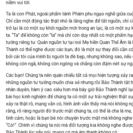
niềm vui tới.
Ta là con Phật, ngoài phẩm tánh Phàm phu ngạo nghễ giữa cuộ
Chỉ cần một động tác thật nhỏ là lắng nghe để tắt nguồn, chỉ 
trở lại là có một sự khởi nguồn mới trong an lạc, là có một s
ta. “Ta” để không còn “ta” mà chỉ còn duy nhất có một phẩm hạ
tưởng riêng tư. Quán nguồn tự tại nơi Mẹ hiền Quan Thế Âm là 
Thành có thể nghe được các bạn, đó là một sự thay đổi cần có 
bởi cái tôi của mình bị người ta đè bẹp, nhưng không sao, nếu cái
không còn ngã, không còn ngông và chẳng còn đậm nét sự ngạ
Các bạn! Chúng ta nên quán chiếu tất cả mọi hiện tượng xảy ra
những nguồn tư tưởng muốn chia sẻ nhưng rồi Bảo Thành tắt hẳ
nhân duyên, hàm ý cao siêu hơn mà bây giờ Bảo Thành nghĩ lạ
bài học kinh nghiệm để chúng ta có một sự trải nghiệm thật sự 
xảy ra thật rõ, mạng vẫn có, hình ảnh vẫn thấy mà nói không ng
rằng, rõ ràng người đó trước mặt chúng ta, có thể là cha là mẹ
tình cảm, hoặc là bạn bè nói chuyện trước mặt mà không nghe
“Có!”. Chính vì chúng ta nói mà đối tượng kia không nghe đượ
Bảo Thành lúc nãy nói, mạng có mà âm thanh không có.