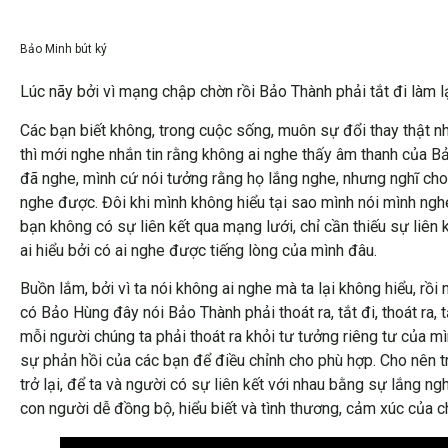
Bảo Minh bút ký
Lúc nãy bởi vì mạng chập chờn rồi Bảo Thành phải tắt đi làm l
Các bạn biết không, trong cuộc sống, muôn sự đổi thay thật nh
thì mới nghe nhắn tin rằng không ai nghe thấy âm thanh của Bả
đã nghe, mình cứ nói tưởng rằng họ lắng nghe, nhưng nghĩ cho
nghe được. Đôi khi mình không hiểu tại sao mình nói mình ngh
bạn không có sự liên kết qua mạng lưới, chỉ cần thiếu sự liên k
ai hiểu bởi có ai nghe được tiếng lòng của mình đâu.
Buồn lắm, bởi vì ta nói không ai nghe mà ta lại không hiểu, rồ
có Bảo Hùng đây nói Bảo Thành phải thoát ra, tắt đi, thoát ra, t
mỗi người chúng ta phải thoát ra khỏi tư tưởng riêng tư của m
sự phản hồi của các bạn để điều chỉnh cho phù hợp. Cho nên tr
trở lại, để ta và người có sự liên kết với nhau bằng sự lắng n
con người dễ đồng bộ, hiểu biết và tình thương, cảm xúc của ch