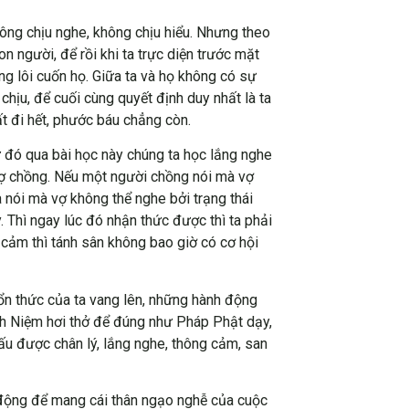
ông chịu nghe, không chịu hiểu. Nhưng theo
 người, để rồi khi ta trực diện trước mặt
g lôi cuốn họ. Giữa ta và họ không có sự
hịu, để cuối cùng quyết định duy nhất là ta
mất đi hết, phước báu chẳng còn.
 đó qua bài học này chúng ta học lắng nghe
a vợ chồng. Nếu một người chồng nói mà vợ
 nói mà vợ không thể nghe bởi trạng thái
. Thì ngay lúc đó nhận thức được thì ta phải
 cảm thì tánh sân không bao giờ có cơ hội
ổn thức của ta vang lên, những hành động
ánh Niệm hơi thở để đúng như Pháp Phật dạy,
hấu được chân lý, lắng nghe, thông cảm, san
i động để mang cái thân ngạo nghễ của cuộc