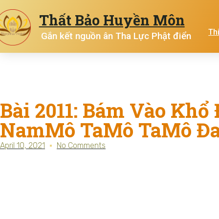
Thất Bảo Huyền Môn
Th
Gắn kết nguồn ân Tha Lực Phật điển
Bài 2011: Bám Vào Khổ 
NamMô TaMô TaMô Đ
April 10, 2021
No Comments