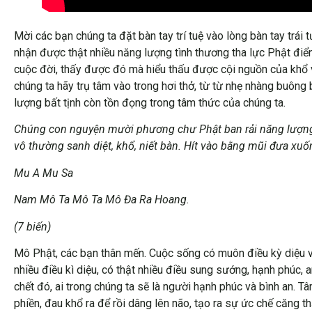
Mời các bạn chúng ta đặt bàn tay trí tuệ vào lòng bàn tay trái
nhận được thật nhiều năng lượng tình thương tha lực Phật điển 
cuộc đời, thấy được đó mà hiểu thấu được cội nguồn của khổ v
chúng ta hãy trụ tâm vào trong hơi thở, từ từ nhẹ nhàng buông 
lượng bất tịnh còn tồn đọng trong tâm thức của chúng ta.
Chúng con nguyện mười phương chư Phật ban rải năng lượng 
vô thường sanh diệt, khổ, niết bàn. Hít vào bằng mũi đưa xuố
Mu A Mu Sa
Nam Mô Ta Mô Ta Mô Đa Ra Hoang.
(7 biến)
Mô Phật, các bạn thân mến. Cuộc sống có muôn điều kỳ diệu vẫ
nhiều điều kì diệu, có thật nhiều điều sung sướng, hạnh phúc, a
chết đó, ai trong chúng ta sẽ là người hạnh phúc và bình an. T
phiền, đau khổ ra để rồi dâng lên não, tạo ra sự ức chế căng