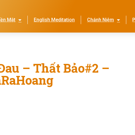
iền Mật
English Meditation
Chánh Niệm
P
Lễ Hội Nhớ Ơn Mẹ
Thi
Đau – Thất Bảo#2 –
aRaHoang