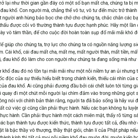
rở lại như thời gian gần đây có một số bạn mất cha, chúng ta bị 
 đau khổ. Con người mà, chẳng thể vô tư, vô tư đến mức trở thành
t người anh hùng bảo bọc che chở cho chúng ta, chắc chắn các bạ
thấu được cõi vô thường thành tựu được hạnh phúc. Hãy một lần đ
ể dày vò tâm thần, để cho cuộc đời hoàn toàn sụp đổ mãi mãi khó đ
iúp cho chúng ta, trợ lực cho chúng ta có nguồn năng lượng siê
 Cái khổ, cái đau mất cha, mất mẹ, mất người thân, mất tiền, mất
ời, đau khổ đó làm cho con người như chúng ta đang sống mà như 
ự khổ đau đó nó tồn tại mãi mãi như một nỗi niềm tự an ủi nhưng 
độc của sự thiếu hiểu biết trong chánh kiến, thiếu cái nhìn của c
 của đau khổ. Ai cũng phải đương đầu bởi cái chết luôn tới từng gi
i quay đi một chút mỗi người lại chìm đắm vào trong những giọt 
ông nói với chính bản thân rằng, người ta đã bảo sống là hãy vui đ
 bất cứ việc gì cũng cần phải thực hành. Nếu các bạn không tu luy
 thực hành. Cần phải thực hành một cách miên mật, thấy rõ từng
các bạn thành tựu được kiến thức, thành tựu được tất cả, đều nhờ 
t là bậc thầy vô thượng, thầy thật giỏi, chân lí của Phật pháp nếu
m thành kính thì tất cả mọi nỗi niềm khổ đau muôn đời, muôn kiếp 