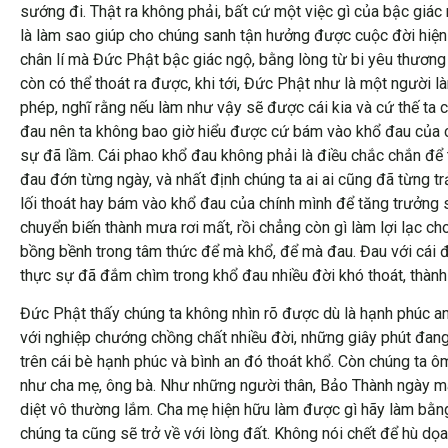
sướng đi. Thật ra không phải, bất cứ một việc gì của bậc giác 
là làm sao giúp cho chúng sanh tận hưởng được cuộc đời hiện 
chân lí mà Đức Phật bậc giác ngộ, bằng lòng từ bi yêu thương vô
còn có thể thoát ra được, khi tới, Đức Phật như là một người 
phép, nghĩ rằng nếu làm như vậy sẽ được cái kia và cứ thế ta
đau nên ta không bao giờ hiểu được cứ bám vào khổ đau của ch
sự đã lầm. Cái phao khổ đau không phải là điều chắc chắn để
đau đớn từng ngày, và nhất định chúng ta ai ai cũng đã từng t
lối thoát hay bám vào khổ đau của chính mình để tăng trưởng
chuyển biến thành mưa rơi mất, rồi chẳng còn gì làm lợi lạc
bồng bềnh trong tâm thức để mà khổ, để mà đau. Đau với cái 
thực sự đã đắm chìm trong khổ đau nhiều đời khó thoát, thành 
Đức Phật thấy chúng ta không nhìn rõ được dù là hạnh phúc an 
với nghiệp chướng chồng chất nhiều đời, những giây phút đang
trên cái bè hạnh phúc và bình an đó thoát khổ. Còn chúng ta ô
như cha mẹ, ông bà. Như những người thân, Bảo Thành ngày m
diệt vô thường lắm. Cha mẹ hiện hữu làm được gì hãy làm bằng
chúng ta cũng sẽ trở về với lòng đất. Không nói chết để hù dọa