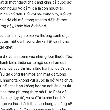
mất đi một người cha đáng kính, cả cuộc đời
 con người vô cảm, đã là con người ai
n sẽ khổ đau. Đối với mẹ cũng vậy, đối với
au để ghi mãi trong trái tim để biết một
ứng dậy, khác biệt ở chỗ đó.
u thế nhìn vạn pháp vô thường sanh diệt,
 của, mất danh vọng địa vị. Tất cả những
đã chết.
ta đã vô tình bám vào những loại thuốc độc,
hánh kiến, thiếu sự tỏ ngộ của nhân quả
ây phút, vậy thì hãy sống hạnh phúc đi, câu
sầu đã đọng trên môi, ánh mắt đã tuông
i, nhưng ta không vui được là bởi vì ta chưa
ện, nếu các bạn không học và nghiên cứu thì
 sát na theo phương thức mà Đức Phật đã
cha mẹ dạy dỗ, và ra đời ta nhờ bạn bè
 học và thực hành thì ai ai chúng ta cũng sẽ
hoặc những cái đau nó xoáy vào trong tim