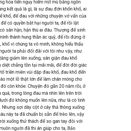
hững hỏa tiển nguy hiểm mịt mù bằng ngôn
g kết quả là gì, là sự đau đớn khốn khổ, ai
để khổ, để đau với những chuyện vớ vẩn của
ể có quyền bắt hại người ta, để rồi lật
 có sân hận, hận thù ai đâu. Thượng đế sinh
mình thành hung thần ác quỷ, để rồi đứng ở
, khổ vì chúng ta vô minh, không hiểu thấu
gười ta phải đối đãi với tôi như vậy, như
ị tăng giảm lên xuống, sân giận đau khổ
iệt chẳng tồn tại mãi mãi, để đời đời giác
tố triền miên vùi dập đau khổ, đau khổ đến
đào một lỗ thật lớn để làm chân móng cho
 đó còn khỏe. Chuyện đó gần 20 năm rồi, ở
quá, trong lòng đau mà nhìn lên trên trời
 dưới đó không muốn lên nữa, như là có tinh
i. Nhưng sợi dây cột ở cây thả thòng xuống
âu này ta đã chuẩn bị sẵn để trèo lên, vậy
trời xuống thử thách để so gan tay đôi với
muôn người đã thi ân giúp cho ta, Bảo