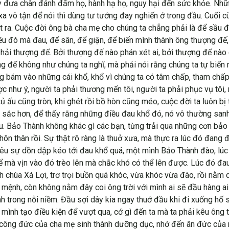
 tay đưa chân đánh đấm họ, hành hạ họ, nguy hại đến sức khỏe. N
 vô tận để nói thì dùng tư tưởng đay nghiến ở trong đầu. Cuối cùn
t ra. Cuộc đời ông bà cha mẹ cho chúng ta chẳng phải là để sầu 
u đó mà đau, để sân, để giận, để biến mình thành ông thượng đế, đ
 phải thượng đế. Bởi thượng đế nào phán xét ai, bởi thượng đế nào
ng đế không như chúng ta nghĩ, mà phải nói rằng chúng ta tự biến 
àng bám vào những cái khổ, khổ vì chúng ta có tâm chấp, tham chấp
 như ý, người ta phải thương mến tôi, người ta phải phục vụ tôi, n
củ ấu cũng tròn, khi ghét rồi bồ hòn cũng méo, cuộc đời ta luôn b
ắc hơn, để thấy rằng những điều đau khổ đó, nó vô thường sanh d
u. Bảo Thành không khác gì các bạn, từng trải qua những cơn bảo 
 thân rồi. Sự thật rõ ràng là thuở xưa, mà thực ra lúc đó đang 
iêu sự dồn dập kéo tới đau khổ quá, một mình Bảo Thành đào, lúc
ể mà vịn vào đó trèo lên mà chắc khó có thể lên được. Lúc đó đau 
nh chùa Xá Lợi, trơ trọi buồn quá khóc, vừa khóc vừa đào, rồi nằm
n mệnh, còn không nằm đây coi ông trời với mình ai sẽ đầu hàng a
trong nỗi niềm. Đầu sợi dây kia ngay thuở đầu khi đi xuống hố s
ho mình tạo điều kiện để vượt qua, cớ gì đến ta mà ta phải kêu ông 
 công đức của cha mẹ sinh thành dưỡng dục, nhớ đến ân đức của 