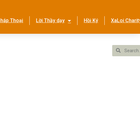
háp Thoại
Lời Thầy dạy
Hồi Ký
XaLoi Charit
ền Tình Ca
Hệ Thống