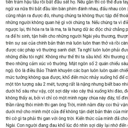
tiền trảm hậu tấu rồi bắt đầu sát họ. Nếu gần thì có thể đưa
ngữ xa nữa thì bắt đầu lên bàn phím đánh nhau, đấu nhau còn xa
cũng nhận ra được đó, nhưng chúng ta không thực tập để thoá
những người không quan hệ gì với chúng ta. Nếu chúng ta vì điề
ngược lại, thì hóa ra ta là ma, ta là hung dữ ác độc chứ chẳng
ra để hi sinh, tận hiến cho những người Ngài yêu thương, thượ
trên sự sai của chính bản thân mà luôn luôn than thở và rồi c
được các pháp vô thường sanh diệt. Ta nghĩ luôn luôn phải được
những điều tôi nghĩ. Không như thế thì ta sầu khổ. Khi thương 
theo những cảm xúc vô thường. Mật ngôn số 2 quán chiếu sâu s
ngộ. Đó là điều Bảo Thành khuyên các bạn luôn luôn quán chiế
mức tưởng không qua được, khổ đến mức nhảy xuống hố để chôn
một tôn tượng sâu 2 mét, tượng rất là nặng nhưng biết bao nh
dưới hố sâu như vậy, cột sợi dây vào cây thả xuống khi đào, đ
không thấy ai, bởi vì chỉ có một mình ngay chùa này đây, tổ đì
thần rằng thôi mình thi gan ông Trời, mình nằm đây coi thử vậ
dưới mở cho mình một cửa để không tận diệt bản thân của mình 
thì cớ gì ta phải thi gan với ông trời. Kiến thức của mình đã c
Ngài. Con người đang đau khổ lúc đó nhìn sợi dây lại nhớ đến