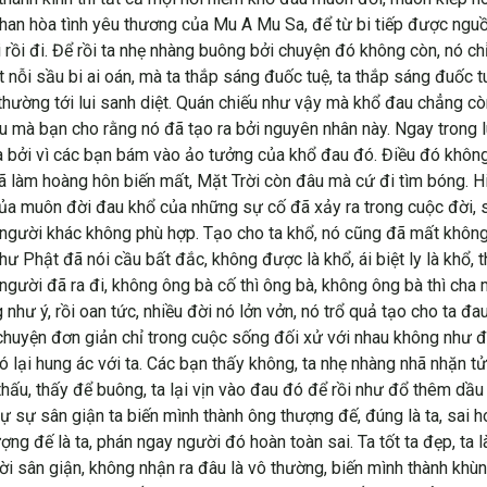
chan hòa tình yêu thương của Mu A Mu Sa, để từ bi tiếp được nguồ
 rồi đi. Để rồi ta nhẹ nhàng buông bởi chuyện đó không còn, nó ch
nỗi sầu bi ai oán, mà ta thắp sáng đuốc tuệ, ta thắp sáng đuốc tu
thường tới lui sanh diệt. Quán chiếu như vậy mà khổ đau chẳng còn, 
au mà bạn cho rằng nó đã tạo ra bởi nguyên nhân này. Ngay trong l
là bởi vì các bạn bám vào ảo tưởng của khổ đau đó. Điều đó khôn
đã làm hoàng hôn biến mất, Mặt Trời còn đâu mà cứ đi tìm bóng. H
a muôn đời đau khổ của những sự cố đã xảy ra trong cuộc đời, sự 
gười khác không phù hợp. Tạo cho ta khổ, nó cũng đã mất không
ư Phật đã nói cầu bất đắc, không được là khổ, ái biệt ly là khổ
ười đã ra đi, không ông bà cố thì ông bà, không ông bà thì cha mẹ
hư ý, rồi oan tức, nhiều đời nó lởn vởn, nó trổ quả tạo cho ta đa
g chuyện đơn giản chỉ trong cuộc sống đối xử với nhau không như đ
ó lại hung ác với ta. Các bạn thấy không, ta nhẹ nhàng nhã nhặn tử
thấu, thấy để buông, ta lại vịn vào đau đó để rồi như đổ thêm dầ
ự sự sân giận ta biến mình thành ông thượng đế, đúng là ta, sai 
ợng đế là ta, phán ngay người đó hoàn toàn sai. Ta tốt ta đẹp, ta 
i sân giận, không nhận ra đâu là vô thường, biến mình thành khùng