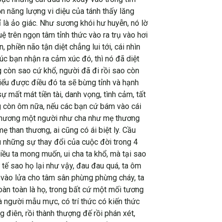
n năng lượng vi diệu của tánh thấy lăng
ỉ là ảo giác. Như sương khói hư huyễn, nó lờ
ệ trên ngọn tâm tỉnh thức vào ra trụ vào hơi
phiền não tận diệt chẳng lui tới, cái nhìn
úc bạn nhận ra cảm xúc đó, thì nó đã diệt
g còn sao cứ khổ, người đã đi rồi sao còn
iểu được điều đó ta sẽ bừng tỉnh và hạnh
mất mát tiền tài, danh vọng, tình cảm, tất
 còn ôm nữa, nếu các bạn cứ bám vào cái
, thương một người như cha như mẹ thương
 than thương, ai cũng có ái biệt ly. Cầu
u những sự thay đổi của cuộc đời trong 4
iều ta mong muốn, ui cha ta khổ, mà tại sao
 tế sao họ lại như vậy, đau đau quá, ta ôm
u vào lửa cho tâm sân phừng phừng cháy, ta
hoàn toàn là họ, trong bất cứ một mối tương
là người mẫu mực, có trí thức có kiến thức
 điên, rồi thành thượng đế rồi phán xét,