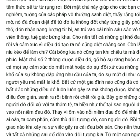
tâm thức sẽ từ từ rụng rơi. Bởi mật chú này giúp cho các bạn 
nghiêm, tướng của các pháp vô thường sanh diệt, thấy rằng tới
mờ, nó đã đoạn diệt để từ đó ta không đốt cháy từng giây phút 
thở, đón nhận năng lượng từ bi, an trú vào cái nhìn sâu sắc vô 
viên thông, tuệ giác bừng khai. Cho nên tất cả những gì khổ đ
rồi và cảm xúc vì điều đó tạo ra nó cũng diệt chẳng còn. Còn 
níu kéo để làm chi? Cái bóng kia nó cũng tan khi chiều tà mà 
phúc. Mật chú số 2 thông được điều đó, gỡ bỏ sự ràng buộc củ
cả mọi sự cảm xúc do mất mát hoặc do sự đối xử của những n
khổ của sự không đáp ứng nhu cầu của ta, do sự mất đi như ch
người yêu mà mất là khổ. Bất cứ một gia đình nào cũng đã có ng
bất đắc những điều đó luôn luôn gây ra mà không được, không n
điều đơn giản, sanh ra rồi bệnh rồi chết rồi già. Bây giờ nhữn
người đó đối xử với ta thậm tệ, ta hiền như thế tại sao người đ
vào nỗi niềm đau đó. Thay vì ôm vào nỗi niềm đau đó để nhìn 
ai oán, ta căm phẩn, căm thù đối tượng đó, con người đó. Rồi t
giao nào khi xảy ra sự việc gây ra cái đau bởi sân. Cho nên thư
và tất cả những sai đổ dồn vào đối tượng kia. Từ một con ngườ