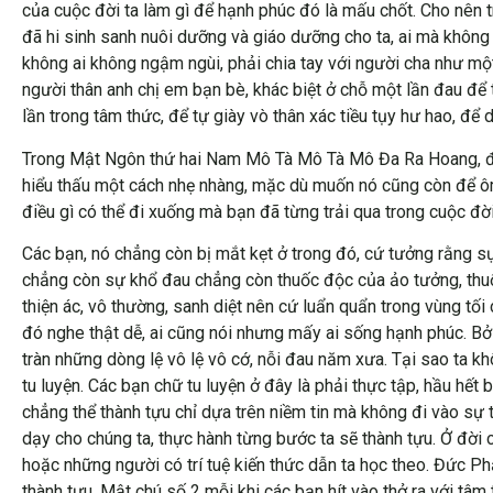
của cuộc đời ta làm gì để hạnh phúc đó là mấu chốt. Cho nên t
đã hi sinh sanh nuôi dưỡng và giáo dưỡng cho ta, ai mà không
không ai không ngậm ngùi, phải chia tay với người cha như mộ
người thân anh chị em bạn bè, khác biệt ở chỗ một lần đau để 
lần trong tâm thức, để tự giày vò thân xác tiều tụy hư hao, đ
Trong Mật Ngôn thứ hai Nam Mô Tà Mô Tà Mô Đa Ra Hoang, để g
hiểu thấu một cách nhẹ nhàng, mặc dù muốn nó cũng còn để ôm.
điều gì có thể đi xuống mà bạn đã từng trải qua trong cuộc đ
Các bạn, nó chẳng còn bị mắt kẹt ở trong đó, cứ tưởng rằng s
chẳng còn sự khổ đau chẳng còn thuốc độc của ảo tưởng, thuốc 
thiện ác, vô thường, sanh diệt nên cứ luẩn quẩn trong vùng tối
đó nghe thật dễ, ai cũng nói nhưng mấy ai sống hạnh phúc. Bở
tràn những dòng lệ vô lệ vô cớ, nỗi đau năm xưa. Tại sao ta kh
tu luyện. Các bạn chữ tu luyện ở đây là phải thực tập, hầu hết
chẳng thể thành tựu chỉ dựa trên niềm tin mà không đi vào sự
dạy cho chúng ta, thực hành từng bước ta sẽ thành tựu. Ở đời 
hoặc những người có trí tuệ kiến thức dẫn ta học theo. Đức Phậ
thành tựu. Mật chú số 2 mỗi khi các bạn hít vào thở ra với tâ