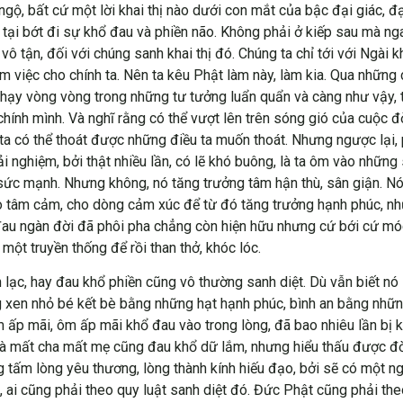
ngộ, bất cứ một lời khai thị nào dưới con mắt của bậc đại giác, đạ
tại bớt đi sự khổ đau và phiền não. Không phải ở kiếp sau mà ng
 tận, đối với chúng sanh khai thị đó. Chúng ta chỉ tới với Ngài kh
làm việc cho chính ta. Nên ta kêu Phật làm này, làm kia. Qua nhữn
 chạy vòng vòng trong những tư tưởng luẩn quẩn và càng như vậy, 
ính mình. Và nghĩ rằng có thể vượt lên trên sóng gió của cuộc đờ
 ta có thể thoát được những điều ta muốn thoát. Nhưng ngược lại
rải nghiệm, bởi thật nhiều lần, có lẽ khó buông, là ta ôm vào nhữ
 sức mạnh. Nhưng không, nó tăng trưởng tâm hận thù, sân giận. N
 cho tâm cảm, cho dòng cảm xúc để từ đó tăng trưởng hạnh phúc, 
đau ngàn đời đã phôi pha chẳng còn hiện hữu nhưng cứ bới cứ mó
một truyền thống để rồi than thở, khóc lóc.
lạc, hay đau khổ phiền cũng vô thường sanh diệt. Dù vẫn biết nó 
 xen nhỏ bé kết bè bằng những hạt hạnh phúc, bình an bằng những
m ấp mãi, ôm ấp mãi khổ đau vào trong lòng, đã bao nhiêu lần bị k
à mất cha mất mẹ cũng đau khổ dữ lắm, nhưng hiểu thấu được đờ
 tấm lòng yêu thương, lòng thành kính hiếu đạo, bởi sẽ có một n
, ai cũng phải theo quy luật sanh diệt đó. Đức Phật cũng phải theo