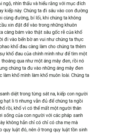
i ngộ, nhìn thấu và hiểu rằng với mục đích
ay kiếp này. Chúng ta đi sâu vào con đường
i cùng đường, bí lối, khi chúng ta không
g cầu xin đặt để vào trong những khuôn
ta càng bám vào thật sâu gốc rễ của khổ
i đi vào bến bờ an vui như chúng ta thực
, phao khổ đau càng làm cho chúng ta thêm
ng sự khổ đau của chính mình như để tìm một
ó thoáng qua như một áng mây đen, rồi nó
nhưng chúng ta đu vào những áng mây đen
c làm khổ mình làm khổ muôn loài. Chúng ta
sanh diệt trong từng sát na, kiếp con người
 hạt li ti nhưng vẫn đủ để chúng ta ngồi
hổ rồi, khổ vì có thể mất một người thân
i sống của con người với các pháp sanh
gày không hẳn chỉ có chỉ có cha mẹ mà
 quy luật đó, nên ở trong quy luật tồn sinh