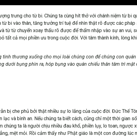
 tượng trưng cho từ bi. Chúng ta cùng hít thở với chánh niệm từ b
từ bi vào thân, tăng trưởng trí tuệ để nhìn thật rõ được các pháp
à từ từ chuyển xoay thấu rõ được để thẩm nhập vào sự an vui, sự
bỏ tất cả mọi phiền ưu trong cuộc đời. Với tâm thành kính, lòng kh
tình thương xuống cho mọi loài chúng con để chúng con quán c
ng dưới bụng phìn ra, hóp bụng vào quán chiếu thân tâm trì mật 
n bị che phủ bởi thật nhiều sự lo lắng của cuộc đời. Đức Thế Tôn
n lạc và bình an. Nếu chúng ta biết cách, cũng chỉ một thời gian s
âm chúng ta là người chịu nhiều đau khổ, phiền lụy, lo toan, ngư
 thẳng, mệt mỏi. Rồi cảm thấy như Phật giáo là một con đường lú