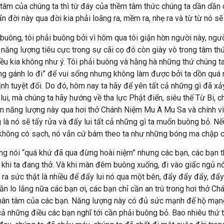
âm của chúng ta thì từ đáy của thềm tâm thức chúng ta dần dần 
n đời này qua đời kia phải loãng ra, mềm ra, nhẹ ra và từ từ nó s
i buông, tôi phải buông bởi vì hôm qua tôi giận hờn người này, ngư
 năng lượng tiêu cực trong sự cãi cọ đó còn giày vò trong tâm thức
, điều kia không như ý. Tôi phải buông và hằng hà những thứ chúng
ẳng gánh lo đi” để vui sống nhưng không làm được bởi ta dồn quá 
ịnh tuyệt đối. Do đó, hôm nay ta hãy để yên tất cả những gì đã xả
lui, mà chúng ta hãy hướng về tha lực Phật điển, siêu thế Từ Bi, 
uồn năng lượng này qua hơi thở Chánh Niệm Mu A Mu Sa và chính vì
 nó sẽ tẩy rửa và đẩy lui tất cả những gì ta muốn buông bỏ. Nếu
y không có sạch, nó vẫn cứ bám theo ta như những bóng ma chập c
cũng nói “quá khứ đã qua đừng hoài niệm” nhưng các bạn, các bạn 
ong khi ta đang thở. Và khi màn đêm buông xuống, đi vào giấc ngủ n
 ra sức thật là nhiều để đẩy lui nó qua một bên, đẩy đẩy đẩy, đẩ
 cần lo lắng nữa các bạn ơi, các bạn chỉ cần an trú trong hơi thở
thân tâm của các bạn. Năng lượng này có đủ sức mạnh để hộ mạng,
ả những điều các bạn nghĩ tới cần phải buông bỏ. Bao nhiêu thứ t