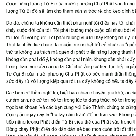
được năng lượng Từ Bi của mười phương Chư Phật vào trong t
lượng Từ Bi đó sẽ làm cho tham sân si tróc rễ, cho keo dính bẩ
Do đó, chúng ta không cần thiết phải nghĩ tới điều này tôi phả
cháy cuộc đời của tôi. Tôi phải buông một cuộc cãi nhau bởi vì
tôi, tôi lỗi với người. Tôi phải buông vì điều này không như ý
Thật là nhiều lúc chúng ta muốn buông hết tất cả như câu “qu
thứ ta không ưa thích mà quên đi phát triển năng lượng thanh t
không cần phải để ý, không cần phải nhìn, không cần phải đẩy 
trong thân tâm của chúng ta. Chỉ nhớ rằng cứ liên tục tiếp ng
Từ đại Bi của mười phương Chư Phật có sức mạnh thần thông là
sức đẩy từ vô lượng kiếp qua rồi, ta đẩy không có hết, ta đẩ
Các bạn cứ thầm nghĩ lại, biết bao nhiêu chuyện quá khứ, ai 
cứ ám ảnh, nó cứ tới, nó tới trong lúc ta đang thức, nó tới tr
trọc băn khoăn. Và các bạn cùng với Bảo Thành, chúng ta cũng
đơn giản ngày nay là “bó tay chịu trận” để nó tràn vào. Không
tiếp năng lượng Phật điển Từ Bi siêu thế của Phật vào trong 
Dòng chảy Phật điển đó dần dần sẽ bào mòn cuốn trôi đi tất c