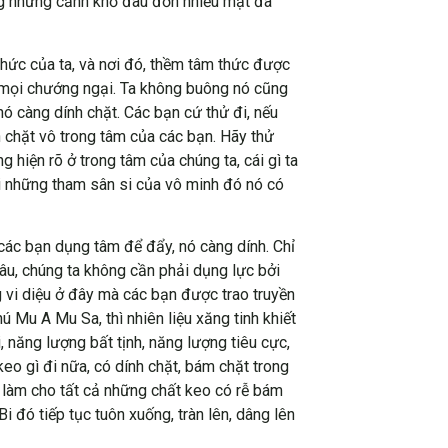
ong những cảnh khổ đau đớn nhiều mặt đã
thức của ta, và nơi đó, thềm tâm thức được
ả mọi chướng ngại. Ta không buông nó cũng
nó càng dính chặt. Các bạn cứ thử đi, nếu
 chặt vô trong tâm của các bạn. Hãy thử
g hiện rõ ở trong tâm của chúng ta, cái gì ta
ởi những tham sân si của vô minh đó nó có
 các bạn dụng tâm để đẩy, nó càng dính. Chỉ
âu, chúng ta không cần phải dụng lực bởi
g vi diệu ở đây mà các bạn được trao truyền
 Mu A Mu Sa, thì nhiên liệu xăng tinh khiết
 năng lượng bất tịnh, năng lượng tiêu cực,
eo gì đi nữa, có dính chặt, bám chặt trong
ẽ làm cho tất cả những chất keo có rễ bám
i đó tiếp tục tuôn xuống, tràn lên, dâng lên