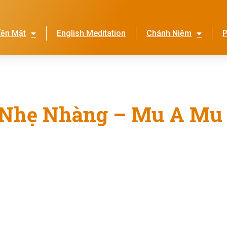
iền Mật
English Meditation
Chánh Niệm
P
Lễ Hội Nhớ Ơn Mẹ
Thi
 Nhẹ Nhàng – Mu A Mu