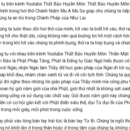
 tu trên kênh Youtube Thất Bảo Huyền Môn. Thất Bảo Huyền Môn 
Chính trong hơi thở Chánh Niệm Mu A Mu Sa giúp cho chúng ta tiế
ng ta an trú trong Chánh Pháp của Như Lai.
ta luôn theo dõi hơi thở của mình, hít vào ta biết hít vào, thở ra 
hít cho thật dài, cũng không nên quá buông lơi hít một cách hời 
n trong khi hít vào chúng ta phình bụng, thở ra ta hóp bụng và chú
ồng tu với nhau trên kênh Youtube Thất Bảo Huyền Môn. Thiền Mậ
 Bảo là Phật Pháp Tăng, Phật là Đấng tự Giác Ngộ hiểu được cõi 
 với Ngài, nhận Ngài làm Thầy để học giáo pháp của Ngài đi tới s
áp khổ đau, nhàm chán sanh tử và đi về cõi tịch tĩnh. Chúng ta 
ừ đó nghe theo những lời giáo pháp của Thầy mình mà công phu tu
n hỷ giữ năm giới của nhà Phật, giới thứ nhất là không sát sanh, 
 không uống và sử dụng các chất say. Giữ được năm giới này chúng 
ền có cơ hội gắn kết với Phật điển siêu thế, đại Từ đại Bi của P
trong mỗi giây, mỗi phút trong cuộc sống.
 phải vào lòng bàn tay trái tức là bàn tay Từ Bi. Chúng ta ngồi thẳ
 nó khởi lên ở trong thân hoặc ở trong tâm của chúng ta, không 