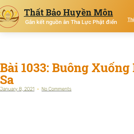
Thất Bảo Huyền Môn
Th
Gắn kết nguồn ân Tha Lực Phật điển
Bài 1033: Buông Xuống
Sa
January 8, 2021
No Comments