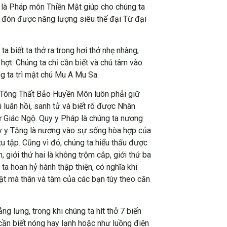
là Pháp môn Thiền Mật giúp cho chúng ta
p đón được năng lượng siêu thế đại Từ đại
ta biết ta thở ra trong hơi thở nhẹ nhàng,
hợt. Chúng ta chỉ cần biết và chú tâm vào
ng ta trì mật chú Mu A Mu Sa.
t Tông Thất Bảo Huyền Môn luôn phải giữ
luân hồi, sanh tử và biết rõ được Nhân
ự Giác Ngộ. Quy y Pháp là chúng ta nương
quy y Tăng là nương vào sự sống hòa hợp của
 tập. Cũng vì đó, chúng ta hiểu thấu được
giới thứ hai là không trộm cắp, giới thứ ba
ta hoan hỷ hành thập thiện, có nghĩa khi
hật mà thân và tâm của các bạn tùy theo căn
ng lưng, trong khi chúng ta hít thở 7 biến
cần biết nóng hay lạnh hoặc như luồng điện