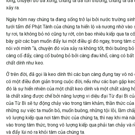
lòng, chuyện đó đã xong, chúng ta đã tổn thương, chúng ta đã
xảy ra.
Ngày hôm nay chúng ta đang sống trở lại bởi nước trường sinh
tưới tẩm để Phật Tánh của chúng ta hiển lộ và nương nhờ vào
tự rơi, ta không bỏ nó cũng tự rớt, còn bao nhiêu kiếp qua ta 
bây giờ các bạn muốn đẩy lui một điều gì đó ngay, trong tâm 
nói với mình “à, chuyện đó vừa xảy ra không tốt, thôi buông bỏ 
càng cố đẩy, càng cố buông bỏ bởi càng đau khổ, càng có bất 
chất dính như keo.
Ở trên đời, đã gọi là keo dính thì các bạn càng đụng tay vô nó
có một điều đơn giản trong cuộc đời, nếu như các bạn gặp keo 
đó là sự hiển nhiên của một chất keo dính và một chất xăng hò
là chất xăng được chế bởi năng lượng vi diệu đại Từ đại Bi củ
của Từ Bi sẽ tự động chảy vào trong tâm khảm, thần thức của 
những sự việc ta muốn bỏ, muốn buông, những tội lỗi, lầm chấp
vô lượng kiếp qua nơi tâm thức của chúng ta, thì nay khi mà n
vào trong tâm thức, trong vô lượng kiếp qua phải tan chảy và r
và đẩy lùi nó ra khỏi tâm của chúng ta.