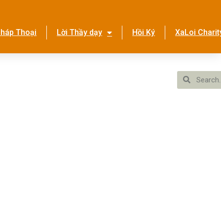
háp Thoại
Lời Thầy dạy
Hồi Ký
XaLoi Charit
ền Tình Ca
Hệ Thống