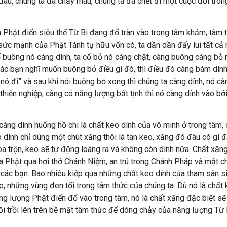
 đau, chúng ta đã chảy máu, chúng ta đã chết đi một cuộc đời tr
 Phật điển siêu thế Từ Bi đang đổ tràn vào trong tâm khảm, tâm 
 sức mạnh của Phật Tánh tự hữu vốn có, ta dần dần đẩy lui tất c
cố buông nó càng dính, ta cố bỏ nó càng chặt, càng buông càng bỏ 
các bạn nghĩ muốn buông bỏ điều gì đó, thì điều đó càng bám dính
nó đi” và sau khi nói buông bỏ xong thì chúng ta càng dính, nó càn
thiện nghiệp, càng có năng lượng bất tịnh thì nó càng dính vào b
 càng dính huống hồ chi là chất keo dính của vô minh ở trong tâm,
dính chỉ dùng một chút xăng thôi là tan keo, xăng đó đâu có gì đ
a trộn, keo sẽ tự động loãng ra và không còn dính nữa. Chất xăn
a Phật qua hơi thở Chánh Niệm, an trú trong Chánh Pháp và mật chú
các bạn. Bao nhiêu kiếp qua những chất keo dính của tham sân si,
, những vùng đen tối trong tâm thức của chúng ta. Dù nó là chất k
ăng lượng Phật điển đổ vào trong tâm, nó là chất xăng đặc biệt s
ồi trồi lên trên bề mặt tâm thức để dòng chảy của năng lượng Từ B