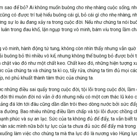
làm sao để bỏ? Ai không muốn buông cho nhẹ nhàng cuộc sống, n
cũng có được trí tuệ hiểu buông cái gì, bỏ cái gì cho nhẹ nhàng, 
ng sự lo âu đang xảy ra trong cuộc đời. Nếu như chúng ta nói b
luân trong đau khổ, lặn ngụp trong vô minh, bám víu trong lầm ch
g vô minh, hành động tứ tung, không còn nhìn thấy nhưng vẫn quờ 
hải buông bỏ thì nhiều vô kể, nhưng không thể buông bỏ được bởi 
 chặt vào đó như một chất keo. Chất keo đó, những hiện tượng xả
c của chúng ta và chúng ta kì cọ, tẩy rửa, chúng ta tìm đủ mọi cá
ấp, nó phủ khuất thành tâm thức của chúng ta.
 những điều sai quấy trong cuộc đời, tội lỗi trong cuộc đời, lầm
c đời thì muôn đời nó vẫn ở đó nhưng nếu có một cơn thác lũ kéo 
 tảng đá lớn tới đâu cũng dần dần trôi theo dòng nước bởi sức đ
iữa đường. Bao nhiêu những điều lầm chấp và tội lỗi được chồng c
 hạnh phúc và sự an lạc. Sức của ta không đủ để đẩy, ta vẫn biết 
thân xác mình nữa bởi tự lực của ta chưa đủ sức để đẩy mà trong
t xuống làm việc cho chúng ta mà tha lực đó là nương vào Hùng lực