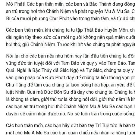
Mô Phật! Các bạn thân mến, các bạn và Bảo Thành đang đồng
an trú trong hơi thở Chánh Niệm và phát nguyện Mu A Mu Sa. 
Bi của mười phương Chư Phật vào trong thân tâm, và từ đó chú
Các bạn thân mến, khi chúng ta tu tập Thất Bảo Huyền Môn, chúng 
dài ngắn tùy theo sức của mỗi người không nên quá miễn cưỡng 
hơi thở, giữ Chánh Niệm. Trước khi hít vào chúng ta phát nguyệ
Nói lại cho các bạn nếu như hôm nay lần đầu tiên chúng ta đ
vững đức tin tuyệt đối với Tam Bảo và quy y vào Tam Bảo. Tam
Quả. Ngài là Bậc Thầy đã Giác Ngộ và Tự Giác, chúng ta quy y
vào giáo pháp của Đức Phật dạy để chúng ta liễu thông vạn ph
Chư Tăng để tâm của chúng ta luôn sống hòa hợp, an yên, để t
luật Nhân Quả mà Đức Bổn Sư đã dạy cho chúng ta. Chúng ta hoa
là không tà dâm, giới thứ tư là không nói dối, giới thứ năm là
các bạn an trú trong hơi thở Chánh Niệm Mu A Mu Sa các bạn li
duyên sẽ cảm nhận được nó. Nó sẽ tuôn tràn trong cuộc sống, 
Các bạn thân mến, các bạn hãy đặt bàn tay Trí Tuệ tức là bàn tay
mật chú Mu A Mu Sa các bạn quán chiếu nếu nhận ra năng lượng