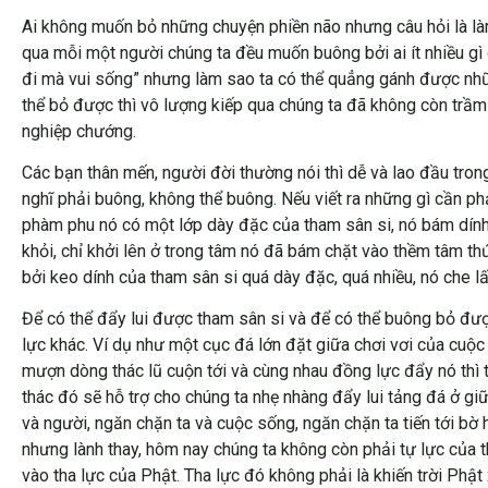
Ai không muốn bỏ những chuyện phiền não nhưng câu hỏi là 
qua mỗi một người chúng ta đều muốn buông bởi ai ít nhiều gì 
đi mà vui sống” nhưng làm sao ta có thể quẳng gánh được nhữ
thể bỏ được thì vô lượng kiếp qua chúng ta đã không còn trầm 
nghiệp chướng.
Các bạn thân mến, người đời thường nói thì dễ và lao đầu tron
nghĩ phải buông, không thể buông. Nếu viết ra những gì cần p
phàm phu nó có một lớp dày đặc của tham sân si, nó bám dính
khỏi, chỉ khởi lên ở trong tâm nó đã bám chặt vào thềm tâm thứ
bởi keo dính của tham sân si quá dày đặc, quá nhiều, nó che l
Để có thể đẩy lui được tham sân si và để có thể buông bỏ được
lực khác. Ví dụ như một cục đá lớn đặt giữa chơi vơi của cuộ
mượn dòng thác lũ cuộn tới và cùng nhau đồng lực đẩy nó thì
thác đó sẽ hỗ trợ cho chúng ta nhẹ nhàng đẩy lui tảng đá ở g
và người, ngăn chặn ta và cuộc sống, ngăn chặn ta tiến tới bờ
nhưng lành thay, hôm nay chúng ta không còn phải tự lực của 
vào tha lực của Phật. Tha lực đó không phải là khiến trời Phậ