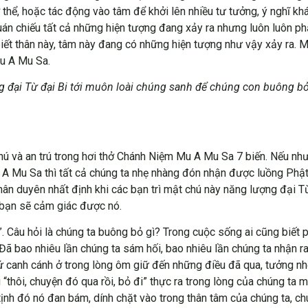
hể, hoặc tác động vào tâm để khởi lên nhiều tư tưởng, ý nghĩ khác
 quán chiếu tất cả những hiện tượng đang xảy ra nhưng luôn luôn p
iết thân này, tâm này đang có những hiện tượng như vậy xảy ra. M
Mu A Mu Sa.
đại Từ đại Bi tới muôn loài chúng sanh để chúng con buông bỏ
hú và an trú trong hơi thở Chánh Niệm Mu A Mu Sa 7 biến. Nếu n
u A Mu Sa thì tất cả chúng ta nhẹ nhàng đón nhận được luồng Phậ
ân duyên nhất định khi các bạn trì mật chú này năng lượng đại Từ
 bạn sẽ cảm giác được nó.
 Câu hỏi là chúng ta buông bỏ gì? Trong cuộc sống ai cũng biết
. Đã bao nhiêu lần chúng ta sám hối, bao nhiêu lần chúng ta nhận ra
cứ canh cánh ở trong lòng ôm giữ đến những điều đã qua, tưởng 
u “thôi, chuyện đó qua rồi, bỏ đi” thực ra trong lòng của chúng t
nh đó nó đan bám, dính chặt vào trong thân tâm của chúng ta, chú