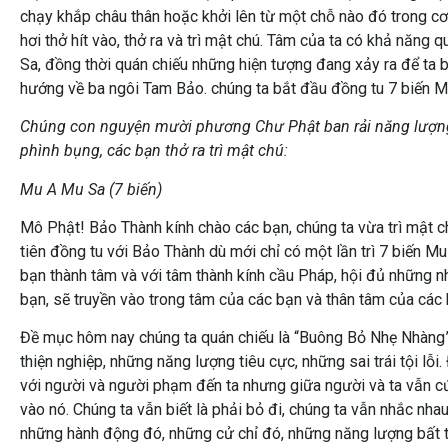
chạy khắp châu thân hoặc khởi lên từ một chỗ nào đó trong cơ t
hơi thở hít vào, thở ra và trì mật chú. Tâm của ta có khả năng
Sa, đồng thời quán chiếu những hiện tượng đang xảy ra để ta b
hướng về ba ngôi Tam Bảo. chúng ta bắt đầu đồng tu 7 biến 
Chúng con nguyện mười phương Chư Phật ban rải năng lượng 
phình bụng, các bạn thở ra trì mật chú:
Mu A Mu Sa (7 biến)
Mô Phật! Bảo Thành kính chào các bạn, chúng ta vừa trì mật c
tiên đồng tu với Bảo Thành dù mới chỉ có một lần trì 7 biến M
bạn thành tâm và với tâm thành kính cầu Pháp, hội đủ những nh
bạn, sẽ truyền vào trong tâm của các bạn và thân tâm của các
Đề mục hôm nay chúng ta quán chiếu là “Buông Bỏ Nhẹ Nhàng”.
thiện nghiệp, những năng lượng tiêu cực, những sai trái tội lỗi
với người và người phạm đến ta nhưng giữa người và ta vẫn 
vào nó. Chúng ta vẫn biết là phải bỏ đi, chúng ta vẫn nhắc nha
những hành động đó, những cử chỉ đó, những năng lượng bất tị