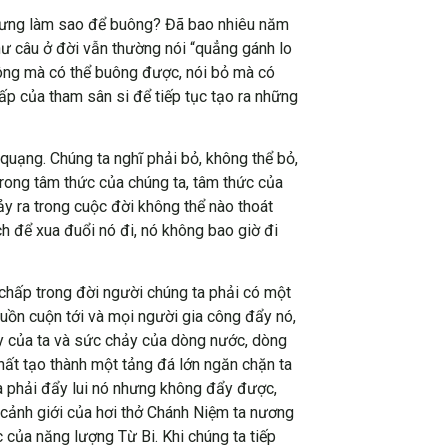
hưng làm sao để buông? Đã bao nhiêu năm
như câu ở đời vẫn thường nói “quẳng gánh lo
uông mà có thể buông được, nói bỏ mà có
ấp của tham sân si để tiếp tục tạo ra những
quạng. Chúng ta nghĩ phải bỏ, không thể bỏ,
trong tâm thức của chúng ta, tâm thức của
y ra trong cuộc đời không thể nào thoát
ch để xua đuổi nó đi, nó không bao giờ đi
 chấp trong đời người chúng ta phải có một
cuồn cuộn tới và mọi người gia công đẩy nó,
ẩy của ta và sức chảy của dòng nước, dòng
hất tạo thành một tảng đá lớn ngăn chặn ta
ta phải đẩy lui nó nhưng không đẩy được,
 cảnh giới của hơi thở Chánh Niệm ta nương
 của năng lượng Từ Bi. Khi chúng ta tiếp