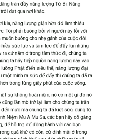
dâng tràn đầy năng lượng Từ Bi. Năng
ẽ trôi dạt qua nơi khác.
ời kia, năng lượng giận hờn đó làm thiêu
. Tôi phải buông bởi vì người này lỗi với
 ta muốn buông cho nhẹ gánh của cuộc đời.
nhiều sức lực và tâm lực để đẩy lui những
y ra cứ nằm ở trong tâm thức đi, chúng ta
chúng ta hãy tiếp nguồn năng lượng này vào
 luồng Phật điển siêu thế, năng lượng đại
 một mình ra sức để đẩy thì chúng ta đã ra
hờn trong từng giây phút của cuộc sống.
thật sự không hoài niệm, nó có một gì đó nó
ó cũng lần mò trở lại làm cho chúng ta trằn
y đến mức mà chúng ta đã kiệt sức, dùng từ
 Chánh Niệm Mu A Mu Sa, các bạn hãy cố gắng
 để hỗ trợ, để đồng hành với các bạn.
rong quá khứ có còn, cứ dính mãi ở trong