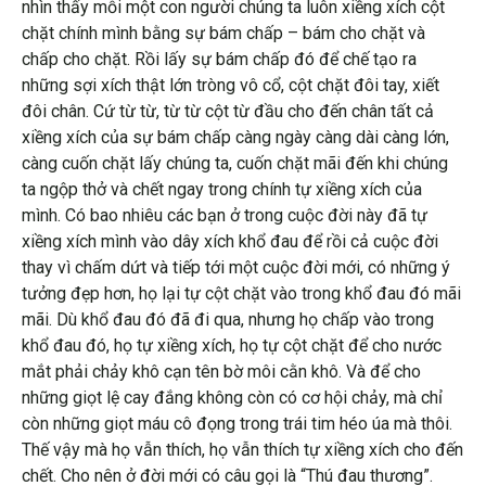
nhìn thấy mỗi một con người chúng ta luôn xiềng xích cột
chặt chính mình bằng sự bám chấp – bám cho chặt và
chấp cho chặt. Rồi lấy sự bám chấp đó để chế tạo ra
những sợi xích thật lớn tròng vô cổ, cột chặt đôi tay, xiết
đôi chân. Cứ từ từ, từ từ cột từ đầu cho đến chân tất cả
xiềng xích của sự bám chấp càng ngày càng dài càng lớn,
càng cuốn chặt lấy chúng ta, cuốn chặt mãi đến khi chúng
ta ngộp thở và chết ngay trong chính tự xiềng xích của
mình. Có bao nhiêu các bạn ở trong cuộc đời này đã tự
xiềng xích mình vào dây xích khổ đau để rồi cả cuộc đời
thay vì chấm dứt và tiếp tới một cuộc đời mới, có những ý
tưởng đẹp hơn, họ lại tự cột chặt vào trong khổ đau đó mãi
mãi. Dù khổ đau đó đã đi qua, nhưng họ chấp vào trong
khổ đau đó, họ tự xiềng xích, họ tự cột chặt để cho nước
mắt phải chảy khô cạn tên bờ môi cằn khô. Và để cho
những giọt lệ cay đắng không còn có cơ hội chảy, mà chỉ
còn những giọt máu cô đọng trong trái tim héo úa mà thôi.
Thế vậy mà họ vẫn thích, họ vẫn thích tự xiềng xích cho đến
chết. Cho nên ở đời mới có câu gọi là “Thú đau thương”.