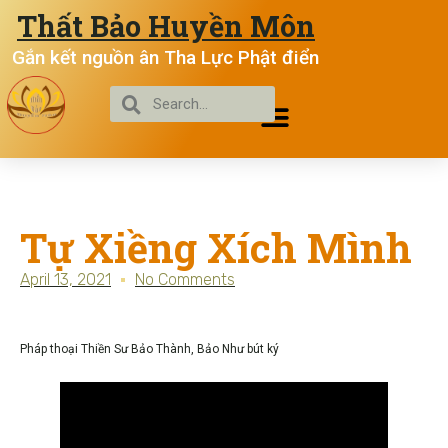
Thất Bảo Huyền Môn
Gắn kết nguồn ân Tha Lực Phật điển
Tự Xiềng Xích Mình
April 13, 2021
No Comments
Pháp thoại Thiền Sư Bảo Thành, Bảo Như bút ký