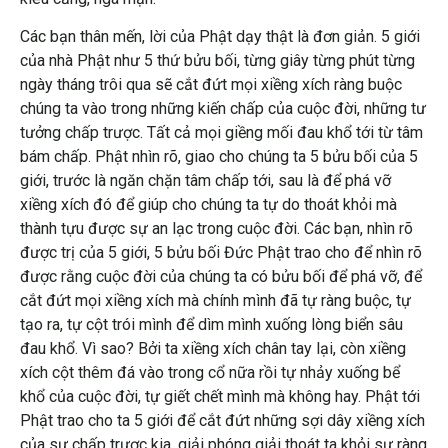
Các bạn thân mến, lời của Phật dạy thật là đơn giản. 5 giới
của nhà Phật như 5 thứ bửu bối, từng giây từng phút từng
ngày tháng trôi qua sẽ cắt đứt mọi xiềng xích ràng buộc
chúng ta vào trong những kiến chấp của cuộc đời, những tư
tưởng chấp trược. Tất cả mọi giềng mối đau khổ tới từ tâm
bám chấp. Phật nhìn rõ, giao cho chúng ta 5 bửu bối của 5
giới, trước là ngăn chặn tâm chấp tới, sau là để phá vỡ
xiềng xích đó để giúp cho chúng ta tự do thoát khỏi mà
thành tựu được sự an lạc trong cuộc đời. Các bạn, nhìn rõ
được trị của 5 giới, 5 bửu bối Đức Phật trao cho để nhìn rõ
được rằng cuộc đời của chúng ta có bửu bối để phá vỡ, để
cắt đứt mọi xiềng xích mà chính mình đã tự ràng buộc, tự
tạo ra, tự cột trói mình để dìm mình xuống lòng biển sâu
đau khổ. Vì sao? Bởi ta xiềng xích chân tay lại, còn xiềng
xích cột thêm đá vào trong cổ nữa rồi tự nhảy xuống bể
khổ của cuộc đời, tự giết chết mình mà không hay. Phật tới
Phật trao cho ta 5 giới để cắt đứt những sợi dây xiềng xích
của sự chấp trược kia, giải phóng giải thoát ta khỏi sự ràng