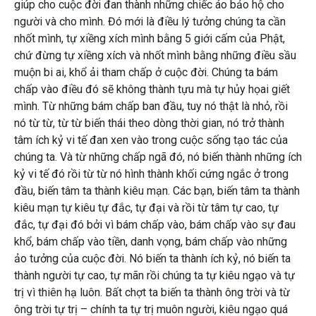
giúp cho cuộc đời đan thành những chiếc áo bảo hộ cho
người và cho mình. Đó mới là điều lý tưởng chúng ta cần
nhốt mình, tự xiềng xích mình bằng 5 giới cấm của Phật,
chứ đừng tự xiềng xích và nhốt mình bằng những điều sầu
muộn bi ai, khổ ải tham chấp ở cuộc đời. Chúng ta bám
chấp vào điều đó sẽ không thành tựu mà tự hủy họai giết
mình. Từ những bám chấp ban đầu, tuy nó thật là nhỏ, rồi
nó từ từ, từ từ biến thái theo dòng thời gian, nó trở thành
tâm ích kỷ vi tế đan xen vào trong cuộc sống tạo tác của
chúng ta. Và từ những chấp ngã đó, nó biến thành những ích
kỷ vi tế đó rồi từ từ nó hình thành khối cứng ngắc ở trong
đầu, biến tâm ta thành kiêu mạn. Các bạn, biến tâm ta thành
kiêu mạn tự kiêu tự đắc, tự đại và rồi từ tâm tự cao, tự
đắc, tự đại đó bởi vì bám chấp vào, bám chấp vào sự đau
khổ, bám chấp vào tiền, danh vọng, bám chấp vào những
ảo tưởng của cuộc đời. Nó biến ta thành ích kỷ, nó biến ta
thành người tự cao, tự mãn rồi chúng ta tự kiêu ngạo và tự
trị vì thiên hạ luôn. Bất chợt ta biến ta thành ông trời và từ
ông trời tự trị – chính ta tự trị muôn người, kiêu ngạo quá