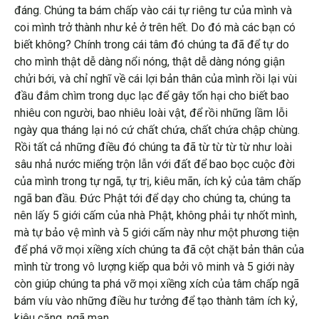
đáng. Chúng ta bám chấp vào cái tự riêng tư của mình và
coi mình trở thành như kẻ ở trên hết. Do đó mà các bạn có
biết không? Chính trong cái tâm đó chúng ta đã để tự do
cho mình thật dễ dàng nổi nóng, thật dễ dàng nóng giận
chửi bới, và chỉ nghĩ về cái lợi bản thân của mình rồi lại vùi
đầu đắm chìm trong dục lạc để gây tổn hại cho biết bao
nhiêu con người, bao nhiêu loài vật, để rồi những lầm lỗi
ngày qua tháng lại nó cứ chất chứa, chất chứa chập chùng.
Rồi tất cả những điều đó chúng ta đã từ từ từ từ như loài
sâu nhả nước miếng trộn lẫn với đất để bao bọc cuộc đời
của mình trong tự ngã, tự trị, kiêu mãn, ích kỷ của tâm chấp
ngã ban đầu. Đức Phật tới để dạy cho chúng ta, chúng ta
nên lấy 5 giới cấm của nhà Phật, không phải tự nhốt mình,
mà tự bảo vệ mình và 5 giới cấm này như một phương tiện
để phá vỡ mọi xiềng xích chúng ta đã cột chặt bản thân của
mình từ trong vô lượng kiếp qua bởi vô minh và 5 giới này
còn giúp chúng ta phá vỡ mọi xiềng xích của tâm chấp ngã
bám víu vào những điều hư tưởng để tạo thành tâm ích kỷ,
kiêu căng, ngã mạn.