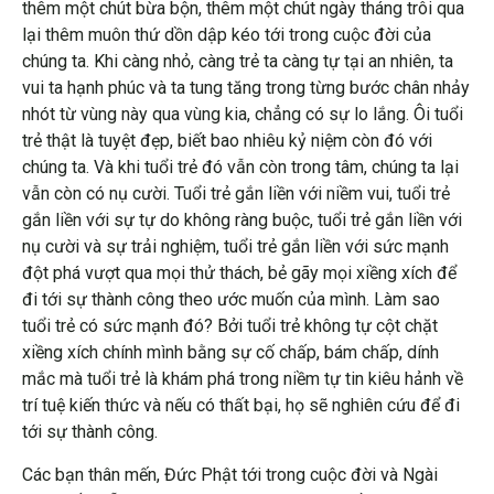
thêm một chút bừa bộn, thêm một chút ngày tháng trôi qua
lại thêm muôn thứ dồn dập kéo tới trong cuộc đời của
chúng ta. Khi càng nhỏ, càng trẻ ta càng tự tại an nhiên, ta
vui ta hạnh phúc và ta tung tăng trong từng bước chân nhảy
nhót từ vùng này qua vùng kia, chẳng có sự lo lắng. Ôi tuổi
trẻ thật là tuyệt đẹp, biết bao nhiêu kỷ niệm còn đó với
chúng ta. Và khi tuổi trẻ đó vẫn còn trong tâm, chúng ta lại
vẫn còn có nụ cười. Tuổi trẻ gắn liền với niềm vui, tuổi trẻ
gắn liền với sự tự do không ràng buộc, tuổi trẻ gắn liền với
nụ cười và sự trải nghiệm, tuổi trẻ gắn liền với sức mạnh
đột phá vượt qua mọi thử thách, bẻ gãy mọi xiềng xích để
đi tới sự thành công theo ước muốn của mình. Làm sao
tuổi trẻ có sức mạnh đó? Bởi tuổi trẻ không tự cột chặt
xiềng xích chính mình bằng sự cố chấp, bám chấp, dính
mắc mà tuổi trẻ là khám phá trong niềm tự tin kiêu hảnh về
trí tuệ kiến thức và nếu có thất bại, họ sẽ nghiên cứu để đi
tới sự thành công.
Các bạn thân mến, Đức Phật tới trong cuộc đời và Ngài