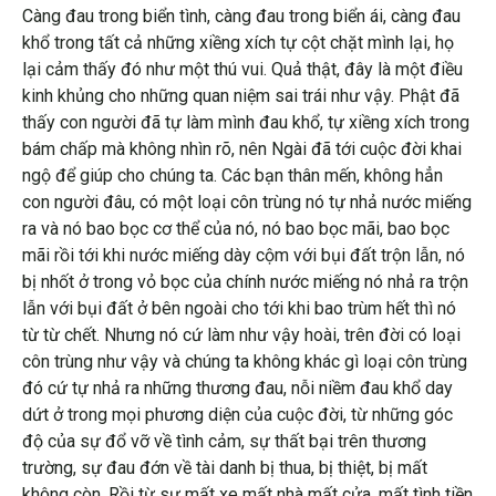
Càng đau trong biển tình, càng đau trong biển ái, càng đau
khổ trong tất cả những xiềng xích tự cột chặt mình lại, họ
lại cảm thấy đó như một thú vui. Quả thật, đây là một điều
kinh khủng cho những quan niệm sai trái như vậy. Phật đã
thấy con người đã tự làm mình đau khổ, tự xiềng xích trong
bám chấp mà không nhìn rõ, nên Ngài đã tới cuộc đời khai
ngộ để giúp cho chúng ta. Các bạn thân mến, không hẳn
con người đâu, có một loại côn trùng nó tự nhả nước miếng
ra và nó bao bọc cơ thể của nó, nó bao bọc mãi, bao bọc
mãi rồi tới khi nước miếng dày cộm với bụi đất trộn lẫn, nó
bị nhốt ở trong vỏ bọc của chính nước miếng nó nhả ra trộn
lẫn với bụi đất ở bên ngoài cho tới khi bao trùm hết thì nó
từ từ chết. Nhưng nó cứ làm như vậy hoài, trên đời có loại
côn trùng như vậy và chúng ta không khác gì loại côn trùng
đó cứ tự nhả ra những thương đau, nỗi niềm đau khổ day
dứt ở trong mọi phương diện của cuộc đời, từ những góc
độ của sự đổ vỡ về tình cảm, sự thất bại trên thương
trường, sự đau đớn về tài danh bị thua, bị thiệt, bị mất
không còn. Rồi từ sự mất xe mất nhà mất cửa, mất tình tiền