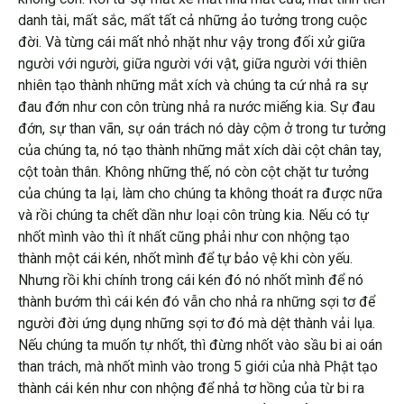
danh tài, mất sắc, mất tất cả những ảo tưởng trong cuộc
đời. Và từng cái mất nhỏ nhặt như vậy trong đối xử giữa
người với người, giữa người với vật, giữa người với thiên
nhiên tạo thành những mắt xích và chúng ta cứ nhả ra sự
đau đớn như con côn trùng nhả ra nước miếng kia. Sự đau
đớn, sự than vãn, sự oán trách nó dày cộm ở trong tư tưởng
của chúng ta, nó tạo thành những mắt xích dài cột chân tay,
cột toàn thân. Không những thế, nó còn cột chặt tư tưởng
của chúng ta lại, làm cho chúng ta không thoát ra được nữa
và rồi chúng ta chết dần như loại côn trùng kia. Nếu có tự
nhốt mình vào thì ít nhất cũng phải như con nhộng tạo
thành một cái kén, nhốt mình để tự bảo vệ khi còn yếu.
Nhưng rồi khi chính trong cái kén đó nó nhốt mình để nó
thành bướm thì cái kén đó vẫn cho nhả ra những sợi tơ để
người đời ứng dụng những sợi tơ đó mà dệt thành vải lụa.
Nếu chúng ta muốn tự nhốt, thì đừng nhốt vào sầu bi ai oán
than trách, mà nhốt mình vào trong 5 giới của nhà Phật tạo
thành cái kén như con nhộng để nhả tơ hồng của từ bi ra