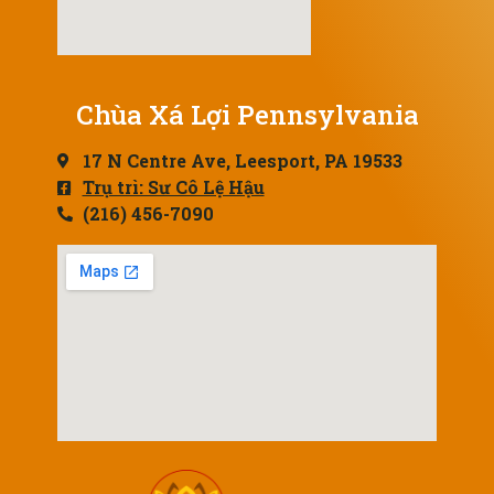
Chùa Xá Lợi Pennsylvania
17 N Centre Ave, Leesport, PA 19533
Trụ trì: Sư Cô Lệ Hậu
(216) 456-7090