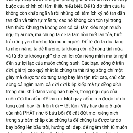
buộc của chính cái tâm thiếu hiểu biết. Để từ đó tâm của ta
không còn chấp ngã và rồi những cái tâm ích kỷ nó tan dần
tan dần và tánh tự mãn tự cao nó không còn tồn tại trong
tâm thức. Chúng ta không còn có cái tâm kiêu mạn muốn
ngự trị ai nữa, mà chúng ta sẽ là tâm hồn biết lan tỏa, biết
trải rộng yêu thương tới muôn người. Để từ đó ta dịu dàng
ta nhẹ nhàng, ta dễ thương, ta không còn dễ nóng tính nữa,
và từ đó ta không nghĩ cho cái lợi của riêng mình mà ta nghĩ
đến sự lợi lạc của muôn chúng sanh. Các bạn, sống ở trên
đời, giá trị cao quý nhất là chúng ta thà rằng sống chỉ một
giây mà được tự do tung tăng bay lên tận trời cao, chứ còn
sống cả ngàn năm, cả đời đời kiếp kiếp mà tự xiềng xích
trong đau khổ danh vọng hão huyền, trong ngũ dục của
cuộc đời thì sống để làm gì. Một giây sống mà được tự do
tung cánh bay lên trên trời – tốt lắm. Vậy hãy dùng 5 giới
của nhà PHẬT như 5 bửu bối để cắt đứt mọi xiềng xích
trong sự bám chấp của chúng ta để chúng ta được tự do
bay bổng lên bầu trời, hưởng cái đẹp, để ngắm tinh tú muôn