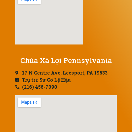
Chùa Xá Lợi Pennsylvania
17 N Centre Ave, Leesport, PA 19533
Trụ trì: Sư Cô Lệ Hậu
(216) 456-7090