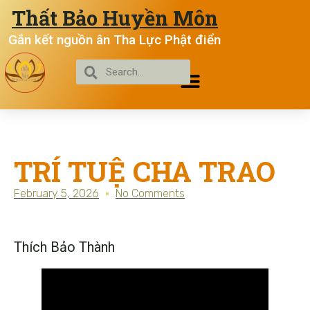
Thất Bảo Huyền Môn
Gắn kết nguồn ân Tha Lực Phật điển
TRÍ TUỆ CHA TRAO
February 5, 2026
No Comments
Thích Bảo Thành