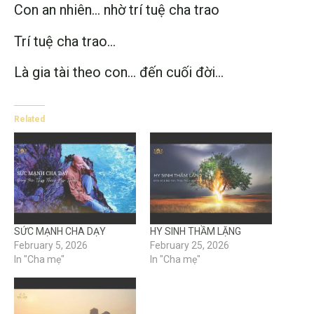
Con an nhiên… nhờ trí tuệ cha trao
Trí tuệ cha trao…
Là gia tài theo con… đến cuối đời…
Related
SỨC MẠNH CHA DẠY
HY SINH THẦM LẶNG
February 5, 2026
February 25, 2026
In "Cha mẹ"
In "Cha mẹ"