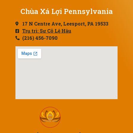
Chùa Xá Lợi Pennsylvania
17 N Centre Ave, Leesport, PA 19533
Trụ trì: Sư Cô Lệ Hậu
(216) 456-7090