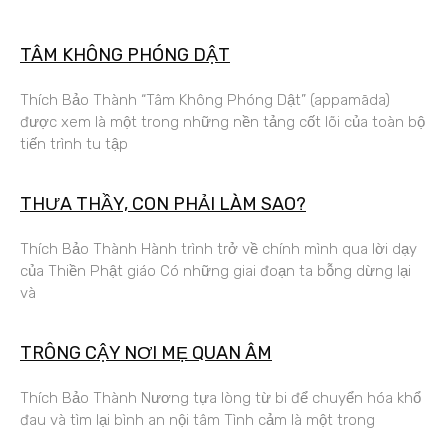
TÂM KHÔNG PHÓNG DẬT
Thích Bảo Thành “Tâm Không Phóng Dật” (appamāda)
được xem là một trong những nền tảng cốt lõi của toàn bộ
tiến trình tu tập
THƯA THẦY, CON PHẢI LÀM SAO?
Thích Bảo Thành Hành trình trở về chính mình qua lời dạy
của Thiền Phật giáo Có những giai đoạn ta bỗng dừng lại
và
TRÔNG CẬY NƠI MẸ QUAN ÂM
Thích Bảo Thành Nương tựa lòng từ bi để chuyển hóa khổ
đau và tìm lại bình an nội tâm Tình cảm là một trong