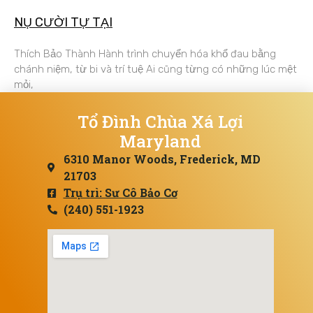
NỤ CƯỜI TỰ TẠI
Thích Bảo Thành Hành trình chuyển hóa khổ đau bằng
chánh niệm, từ bi và trí tuệ Ai cũng từng có những lúc mệt
mỏi,
Tổ Đình Chùa Xá Lợi
Maryland
6310 Manor Woods, Frederick, MD
21703
Trụ trì: Sư Cô Bảo Cơ
(240) 551-1923