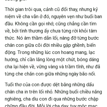
Thời gian trôi qua, cảnh cũ đổi thay, nhưng kỷ
niệm về cha vẫn ở đó, nguyên vẹn như buổi ban
đầu. Không cần gọi nhớ, cũng chẳng cần tìm
về, bởi tình thương ấy chưa từng rời khỏi tâm
thức. Nó âm thầm dẫn lối, nâng đỡ từng bước
chân con giữa cõi đời nhiều gập ghềnh, biến
động. Trong những lúc con hoang mang, lạc
hướng, chỉ cần lắng lòng một chút, bóng dáng
cha lại hiện về, vững vàng và trầm tĩnh, như đã
từng che chắn con giữa những ngày bão nổi.
Tuổi thơ của con được dệt bằng những dấu
chân cha in trên lối nhỏ. Những buổi chiều nắng
nghiêng, cha dìu con đi qua những bước chập
chững đầu đời. Mỗi lời cha dạy, tuy mộc mạc,