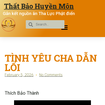
Thất Bảo Huyền Môn
Gắn kết nguồn ân Tha Lực Phật điển
TÌNH YÊU CHA DẪN
LỐI
February 5, 2026
No Comments
Thích Bảo Thành