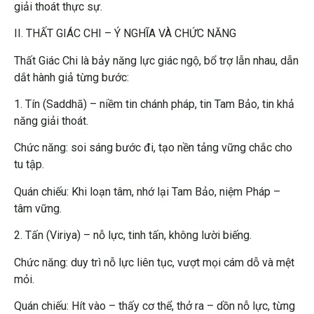
giải thoát thực sự.
II. THẤT GIÁC CHI – Ý NGHĨA VÀ CHỨC NĂNG
Thất Giác Chi là bảy năng lực giác ngộ, bổ trợ lẫn nhau, dẫn
dắt hành giả từng bước:
1. Tín (Saddhā) – niềm tin chánh pháp, tin Tam Bảo, tin khả
năng giải thoát.
Chức năng: soi sáng bước đi, tạo nền tảng vững chắc cho
tu tập.
Quán chiếu: Khi loạn tâm, nhớ lại Tam Bảo, niệm Pháp –
tâm vững.
2. Tấn (Viriya) – nỗ lực, tinh tấn, không lười biếng.
Chức năng: duy trì nỗ lực liên tục, vượt mọi cám dỗ và mệt
mỏi.
Quán chiếu: Hít vào – thấy cơ thể, thở ra – dồn nỗ lực, từng