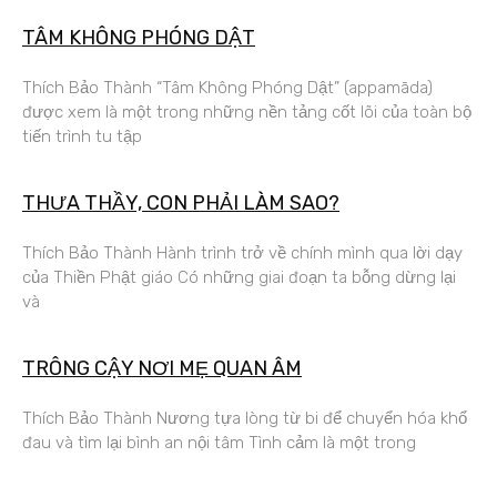
TÂM KHÔNG PHÓNG DẬT
Thích Bảo Thành “Tâm Không Phóng Dật” (appamāda)
được xem là một trong những nền tảng cốt lõi của toàn bộ
tiến trình tu tập
THƯA THẦY, CON PHẢI LÀM SAO?
Thích Bảo Thành Hành trình trở về chính mình qua lời dạy
của Thiền Phật giáo Có những giai đoạn ta bỗng dừng lại
và
TRÔNG CẬY NƠI MẸ QUAN ÂM
Thích Bảo Thành Nương tựa lòng từ bi để chuyển hóa khổ
đau và tìm lại bình an nội tâm Tình cảm là một trong