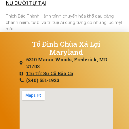
NỤ CƯỜI TỰ TẠI
Thích Bảo Thành Hành trình chuyển hóa khổ đau bằng
chánh niệm, từ bi và trí tuệ Ai cũng từng có những lúc mệt
mỏi,
Tổ Đình Chùa Xá Lợi
Maryland
6310 Manor Woods, Frederick, MD
21703
Trụ trì: Sư Cô Bảo Cơ
(240) 551-1923