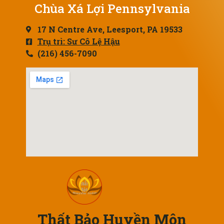
Chùa Xá Lợi Pennsylvania
17 N Centre Ave, Leesport, PA 19533
Trụ trì: Sư Cô Lệ Hậu
(216) 456-7090
Thất Bảo Huyền Môn