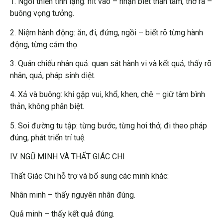
1. Ngồi thiền tĩnh lặng: hít vào – nhận biết thân tâm, thở ra –
buông vọng tưởng.
2. Niệm hành động: ăn, đi, đứng, ngồi – biết rõ từng hành
động, từng cảm thọ.
3. Quán chiếu nhân quả: quan sát hành vi và kết quả, thấy rõ
nhân, quả, pháp sinh diệt.
4. Xả và buông: khi gặp vui, khổ, khen, chê – giữ tâm bình
thản, không phân biệt.
5. Soi đường tu tập: từng bước, từng hơi thở, đi theo pháp
đúng, phát triển trí tuệ.
IV. NGŨ MINH VÀ THẤT GIÁC CHI
Thất Giác Chi hỗ trợ và bổ sung các minh khác:
Nhân minh – thấy nguyên nhân đúng.
Quả minh – thấy kết quả đúng.