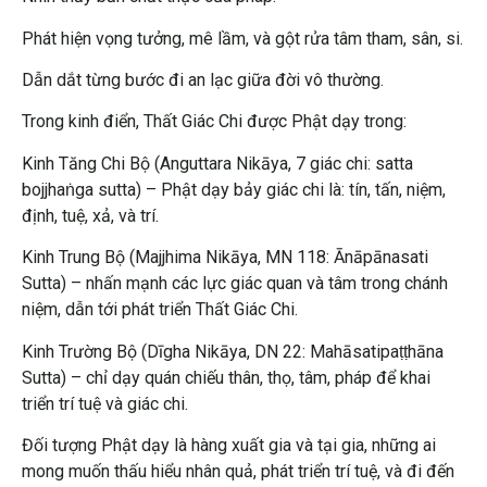
Phát hiện vọng tưởng, mê lầm, và gột rửa tâm tham, sân, si.
Dẫn dắt từng bước đi an lạc giữa đời vô thường.
Trong kinh điển, Thất Giác Chi được Phật dạy trong:
Kinh Tăng Chi Bộ (Anguttara Nikāya, 7 giác chi: satta
bojjhaṅga sutta) – Phật dạy bảy giác chi là: tín, tấn, niệm,
định, tuệ, xả, và trí.
Kinh Trung Bộ (Majjhima Nikāya, MN 118: Ānāpānasati
Sutta) – nhấn mạnh các lực giác quan và tâm trong chánh
niệm, dẫn tới phát triển Thất Giác Chi.
Kinh Trường Bộ (Dīgha Nikāya, DN 22: Mahāsatipaṭṭhāna
Sutta) – chỉ dạy quán chiếu thân, thọ, tâm, pháp để khai
triển trí tuệ và giác chi.
Đối tượng Phật dạy là hàng xuất gia và tại gia, những ai
mong muốn thấu hiểu nhân quả, phát triển trí tuệ, và đi đến