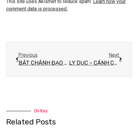
This site uses Akismet to reduce spam.
Learn how your
comment data is processed.
Previous
Next
BÁT CHÁNH ĐẠO – CON ĐƯỜNG GIẢI THOÁT TRONG TÂM
LY DỤC – CÁNH CỬA ĐẦU TIÊN CỦA GIẢI THOÁT
On Key
Related Posts