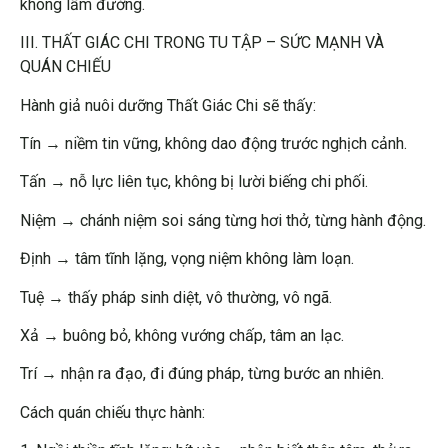
không lầm đường.
III. THẤT GIÁC CHI TRONG TU TẬP – SỨC MẠNH VÀ
QUÁN CHIẾU
Hành giả nuôi dưỡng Thất Giác Chi sẽ thấy:
Tín → niềm tin vững, không dao động trước nghịch cảnh.
Tấn → nỗ lực liên tục, không bị lười biếng chi phối.
Niệm → chánh niệm soi sáng từng hơi thở, từng hành động.
Định → tâm tĩnh lặng, vọng niệm không làm loạn.
Tuệ → thấy pháp sinh diệt, vô thường, vô ngã.
Xả → buông bỏ, không vướng chấp, tâm an lạc.
Trí → nhận ra đạo, đi đúng pháp, từng bước an nhiên.
Cách quán chiếu thực hành: