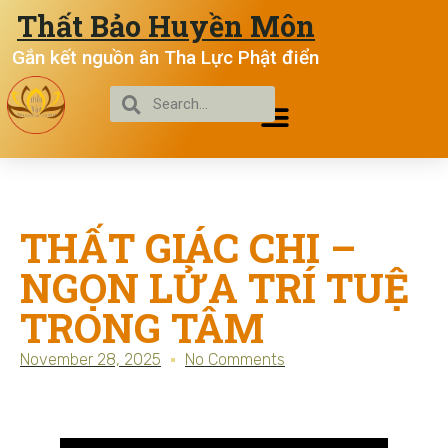
Thất Bảo Huyền Môn
Gắn kết nguồn ân Tha Lực Phật điển
THẤT GIÁC CHI –
NGỌN LỬA TRÍ TUỆ
TRONG TÂM
November 28, 2025
No Comments