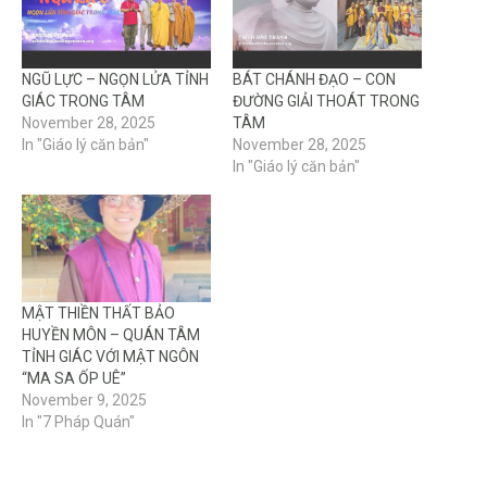
NGŨ LỰC – NGỌN LỬA TỈNH
BÁT CHÁNH ĐẠO – CON
GIÁC TRONG TÂM
ĐƯỜNG GIẢI THOÁT TRONG
November 28, 2025
TÂM
In "Giáo lý căn bản"
November 28, 2025
In "Giáo lý căn bản"
MẬT THIỀN THẤT BẢO
HUYỀN MÔN – QUÁN TÂM
TỈNH GIÁC VỚI MẬT NGÔN
“MA SA ỐP UÊ”
November 9, 2025
In "7 Pháp Quán"