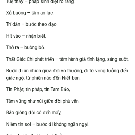
Tuệ thấy – pháp sinh diệt rõ ràng.
Xả buông – tâm an lạc.
Trí dẫn – bước theo đạo.
Hít vào – nhận biết,
Thở ra – buông bỏ.
Thất Giác Chi phát triển – tâm hành giả tĩnh lặng, sáng suốt,
Bước đi an nhiên giữa đời vô thường, đi từ vọng tưởng đến
giác ngộ, từ phiền não đến Niết-bàn.
Tin Phật, tin pháp, tin Tam Bảo,
Tâm vững như núi giữa đời phù vân.
Bão giông đời có đến mấy,
Niềm tin soi – bước đi không ngần ngại.