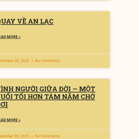
QUAY VỀ AN LẠC
EAD MORE »
ovember 28, 2025
No Comments
TÌNH NGƯỜI GIỮA ĐỜI — MỘT
BUỔI TỐI HƠN TÁM NĂM CHỜ
ỢI
EAD MORE »
ovember 28, 2025
No Comments