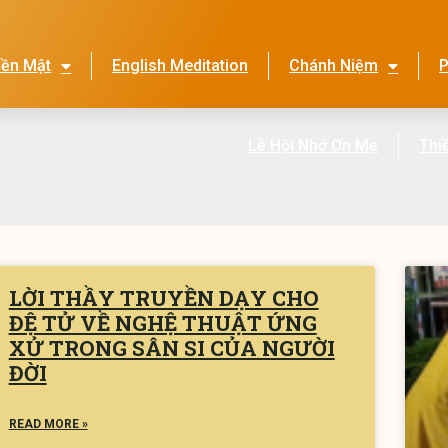
iền Mật
English Meditation
Chánh Niệm
P
Lễ Hội Nhớ Ơn Mẹ
Thi
LỜI THẦY TRUYỀN DẠY CHO
ĐỆ TỬ VỀ NGHỆ THUẬT ỨNG
XỬ TRONG SÂN SI CỦA NGƯỜI
ĐỜI
READ MORE »