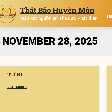
Thất Bảo Huyền Môn
Th
Gắn kết nguồn ân Tha Lực Phật điển
NOVEMBER 28, 2025
TỪ BI
READ MORE »