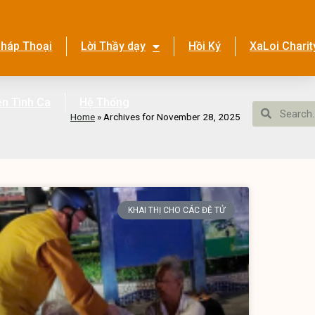
háp Thoại
Lời Thầy dạy
Hồi Ký
XaLoi Charit
ền Tình Ca
Hệ Thống
Home
»
Archives for November 28, 2025
KHAI THỊ CHO CÁC ĐỆ TỬ