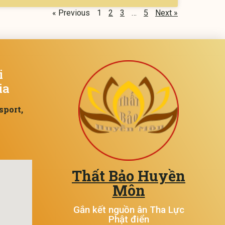
« Previous
1
2
3
…
5
Next »
i
ia
sport,
Thất Bảo Huyền
Môn
Gắn kết nguồn ân Tha Lực
Phật điển