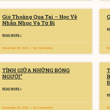
Gió Thoảng Qua Tai – Học Về
Nhẫn Nhục Và Từ Bi
R
READ MORE »
November 28, 2025
No Comments
N
TỈNH GIỮA NHỮNG BÓNG
NGƯỜI”
Đ
READ MORE »
R
November 28, 2025
No Comments
N