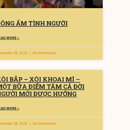
ĐÔNG ẤM TÌNH NGƯỜI
EAD MORE »
ovember 28, 2025
No Comments
ÔI BẮP – XÔI KHOAI MÌ –
MỘT BỮA ĐIỂM TÂM CẢ ĐỜI
NGƯỜI MỚI ĐƯỢC HƯỞNG
EAD MORE »
ovember 28, 2025
No Comments