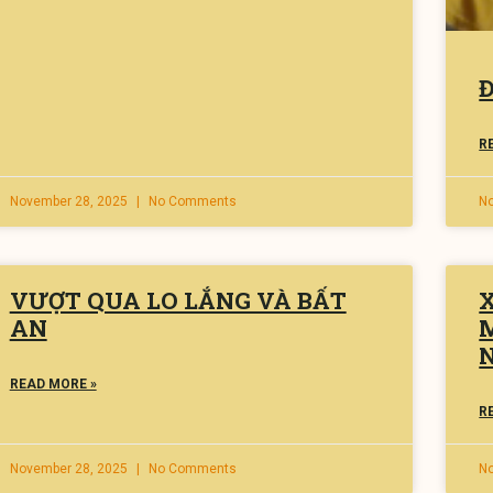
R
November 28, 2025
No Comments
N
VƯỢT QUA LO LẮNG VÀ BẤT
X
AN
READ MORE »
R
November 28, 2025
No Comments
N