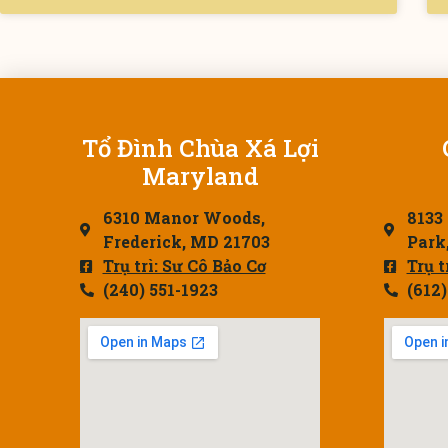
Tổ Đình Chùa Xá Lợi
Maryland
6310 Manor Woods,
8133
Frederick, MD 21703
Park
Trụ trì: Sư Cô Bảo Cơ
Trụ 
(240) 551-1923
(612