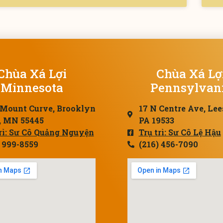
Chùa Xá Lợi
Chùa Xá Lợ
Minnesota
Pennsylvan
 Mount Curve, Brooklyn
17 N Centre Ave, Lee
, MN 55445
PA 19533
trì: Sư Cô Quảng Nguyện
Trụ trì: Sư Cô Lệ Hậu
) 999-8559
(216) 456-7090