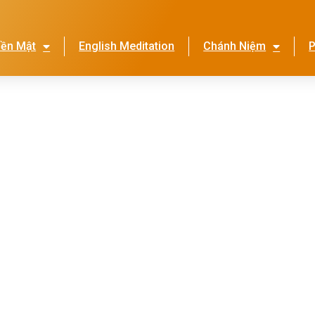
iền Mật
English Meditation
Chánh Niệm
P
Lễ Hội Nhớ Ơn Mẹ
Thi