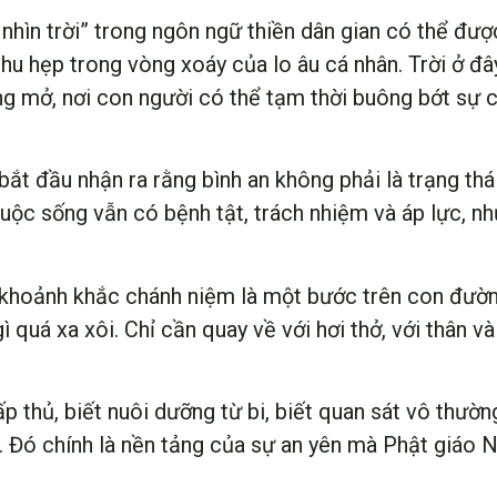
 nhìn trời” trong ngôn ngữ thiền dân gian có thể đư
 thu hẹp trong vòng xoáy của lo âu cá nhân. Trời ở đ
ng mở, nơi con người có thể tạm thời buông bớt sự c
ì bắt đầu nhận ra rằng bình an không phải là trạng th
uộc sống vẫn có bệnh tật, trách nhiệm và áp lực, n
khoảnh khắc chánh niệm là một bước trên con đường 
 quá xa xôi. Chỉ cần quay về với hơi thở, với thân 
p thủ, biết nuôi dưỡng từ bi, biết quan sát vô thườn
. Đó chính là nền tảng của sự an yên mà Phật giáo