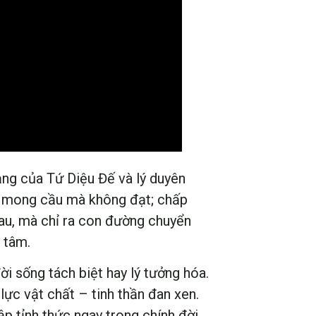
ảng của Tứ Diệu Đế và lý duyên
ìa; mong cầu mà không đạt; chấp
đau, mà chỉ ra con đường chuyển
 tâm.
i sống tách biệt hay lý tưởng hóa.
lực vật chất – tinh thần đan xen.
ập tỉnh thức ngay trong chính đời