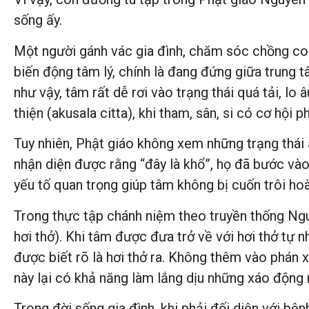
sống ấy.
Một người gánh vác gia đình, chăm sóc chồng con
biến động tâm lý, chính là đang đứng giữa trung 
như vậy, tâm rất dễ rơi vào trạng thái quá tải, l
thiện (akusala citta), khi tham, sân, si có cơ hội ph
Tuy nhiên, Phật giáo không xem những trạng thái 
nhận diện được rằng “đây là khổ”, họ đã bước vào 
yếu tố quan trọng giúp tâm không bị cuốn trôi ho
Trong thực tập chánh niệm theo truyền thống Ngu
hơi thở). Khi tâm được đưa trở về với hơi thở tự nh
được biết rõ là hơi thở ra. Không thêm vào phán xé
này lại có khả năng làm lắng dịu những xáo động 
Trong đời sống gia đình, khi phải đối diện với bệ