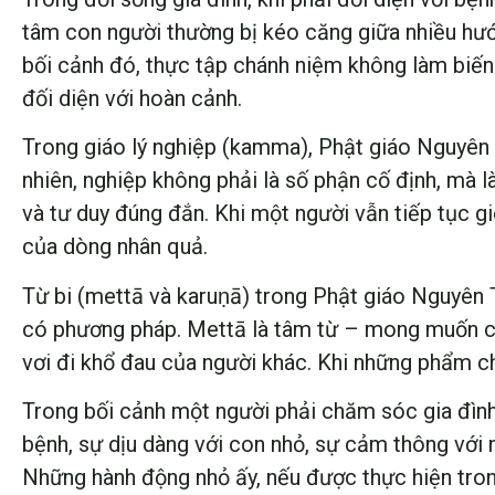
tâm con người thường bị kéo căng giữa nhiều hướ
bối cảnh đó, thực tập chánh niệm không làm biến
đối diện với hoàn cảnh.
Trong giáo lý nghiệp (kamma), Phật giáo Nguyên
nhiên, nghiệp không phải là số phận cố định, mà là
và tư duy đúng đắn. Khi một người vẫn tiếp tục g
của dòng nhân quả.
Từ bi (mettā và karuṇā) trong Phật giáo Nguyên
có phương pháp. Mettā là tâm từ – mong muốn ch
vơi đi khổ đau của người khác. Khi những phẩm ch
Trong bối cảnh một người phải chăm sóc gia đình, 
bệnh, sự dịu dàng với con nhỏ, sự cảm thông với 
Những hành động nhỏ ấy, nếu được thực hiện trong