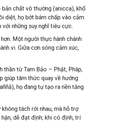
õ bản chất vô thường (anicca), khổ
rồi diệt, họ bớt bám chấp vào cảm
 với những suy nghĩ tiêu cực.
t hơn. Một người thực hành chánh
hành vi. Giữa cơn sóng cảm xúc,
inh thần từ Tam Bảo – Phật, Pháp,
áp giúp tâm thức quay về hướng
paññā), họ đang tự tạo ra nền tảng
y không tách rời nhau, mà hỗ trợ
 hận, dễ đạt định; khi có định, trí