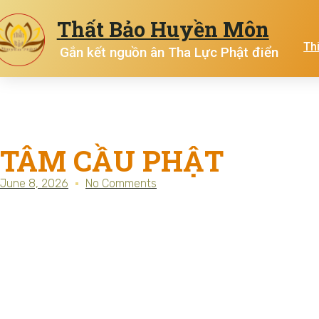
Thất Bảo Huyền Môn
Th
Gắn kết nguồn ân Tha Lực Phật điển
TÂM CẦU PHẬT
June 8, 2026
No Comments