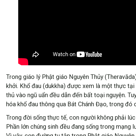
Trong giáo lý Phật giáo Nguyên Thủy (Theravāda)
khởi. Khổ đau (dukkha) được xem là một thực tại 
thủ vào ngũ uẩn đều dẫn đến bất toại nguyện. Tu
hóa khổ đau thông qua Bát Chánh Đạo, trong đó chá
Trong đời sống thực tế, con người không phải lúc
Phần lớn chúng sinh đều đang sống trong mạng lướ
Vì vậy, con đường tu tập trong Phật giáo Nguyên T