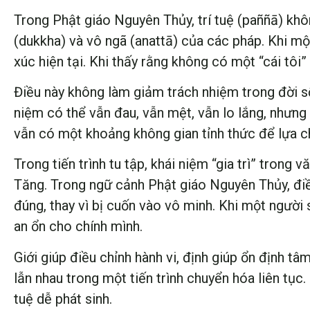
Trong Phật giáo Nguyên Thủy, trí tuệ (paññā) khôn
(dukkha) và vô ngã (anattā) của các pháp. Khi mộ
xúc hiện tại. Khi thấy rằng không có một “cái tôi
Điều này không làm giảm trách nhiệm trong đời s
niệm có thể vẫn đau, vẫn mệt, vẫn lo lắng, nhưng
vẫn có một khoảng không gian tỉnh thức để lựa ch
Trong tiến trình tu tập, khái niệm “gia trì” tron
Tăng. Trong ngữ cảnh Phật giáo Nguyên Thủy, đi
đúng, thay vì bị cuốn vào vô minh. Khi một người s
an ổn cho chính mình.
Giới giúp điều chỉnh hành vi, định giúp ổn định tâ
lẫn nhau trong một tiến trình chuyển hóa liên tục. K
tuệ dễ phát sinh.