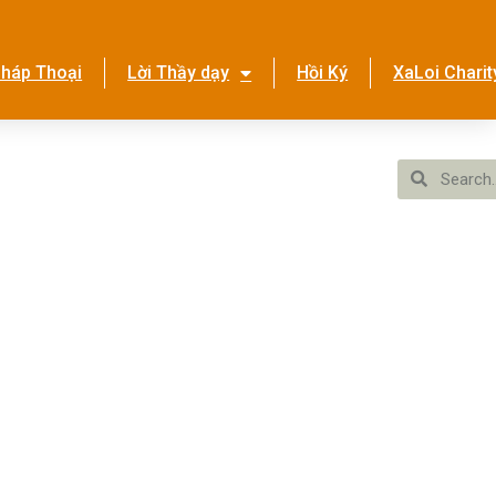
háp Thoại
Lời Thầy dạy
Hồi Ký
XaLoi Charit
ền Tình Ca
Hệ Thống