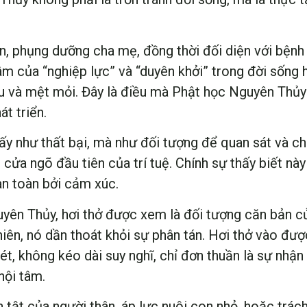
, phụng dưỡng cha mẹ, đồng thời đối diện với bệnh t
tâm của “nghiệp lực” và “duyên khởi” trong đời sống
o âu và mệt mỏi. Đây là điều mà Phật học Nguyên Thủ
át triển.
ấy như thất bại, mà như đối tượng để quan sát và c
cửa ngõ đầu tiên của trí tuệ. Chính sự thấy biết này
àn toàn bởi cảm xúc.
yên Thủy, hơi thở được xem là đối tượng căn bản c
iên, nó dần thoát khỏi sự phân tán. Hơi thở vào được 
t, không kéo dài suy nghĩ, chỉ đơn thuần là sự nhận 
nội tâm.
nh tật của người thân, áp lực nuôi con nhỏ, hoặc tr