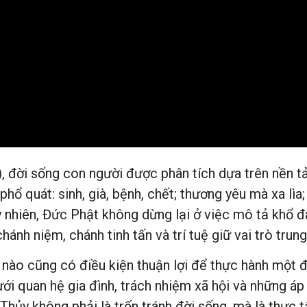
, đời sống con người được phân tích dựa trên nền t
phổ quát: sinh, già, bệnh, chết; thương yêu mà xa l
y nhiên, Đức Phật không dừng lại ở việc mô tả khổ 
nh niệm, chánh tinh tấn và trí tuệ giữ vai trò trung
 nào cũng có điều kiện thuận lợi để thực hành một đờ
i quan hệ gia đình, trách nhiệm xã hội và những áp 
hủy không phải là trốn tránh đời sống, mà là thực t