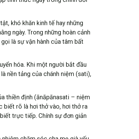
ật, khó khăn kinh tế hay những
 hằng ngày. Trong những hoàn cảnh
y gọi là sự vận hành của tâm bất
huyển hóa. Khi một người bắt đầu
 là nền tảng của chánh niệm (sati),
ủa thiền định (ānāpānasati – niệm
biết rõ là hơi thở vào, hơi thở ra
biết trực tiếp. Chính sự đơn giản
ách nhiệm chăm sóc cha mẹ già yếu,