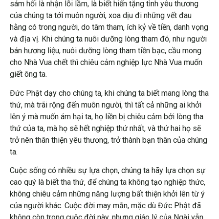
sám hối là nhận lỗi lầm, là biết hiến tặng tình yêu thương
của chúng ta tới muôn người, xoa dịu đi những vết đau
hằng có trong người, do tâm tham, ích kỷ về tiền, danh vọng
và địa vị. Khi chúng ta nuôi dưỡng lòng tham đó, như người
bán hương liệu, nuôi dưỡng lòng tham tiền bạc, cầu mong
cho Nhà Vua chết thì chiêu cảm nghiệp lực Nhà Vua muốn
giết ông ta.
Đức Phật dạy cho chúng ta, khi chúng ta biết mang lòng tha
thứ, mà trãi rộng đến muôn người, thì tất cả những ai khởi
lên ý mà muốn ám hại ta, họ liền bị chiêu cảm bởi lòng tha
thứ của ta, mà họ sẽ hết nghiệp thứ nhất, và thứ hai họ sẽ
trở nên thân thiện yêu thương, trở thành bạn thân của chúng
ta.
Cuộc sống có nhiều sự lựa chọn, chúng ta hãy lựa chọn sự
cao quý là biết tha thứ, để chúng ta không tạo nghiệp thức,
không chiêu cảm những năng lượng bất thiện khởi lên từ ý
của người khác. Cuộc đời may mắn, mặc dù Đức Phật đã
không còn trong cuộc đời này, nhưng giáo lý của Ngài vẫn