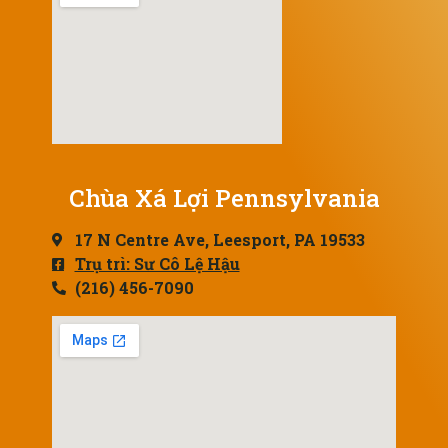
Chùa Xá Lợi Pennsylvania
17 N Centre Ave, Leesport, PA 19533
Trụ trì: Sư Cô Lệ Hậu
(216) 456-7090