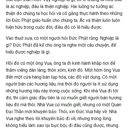
là ác nghiệp, đâu là thiện nghiệp. Hai luồng tư tưởng ác
thiện đó chúng ta học hỏi và cố gắng thực hành theo những
lời Đức Phật giáo huấn cho chúng ta. Ác và thiện luôn luôn
hiện hữu trong cuộc đời, điều đó có lẽ hiểu được.
Vào thuở xưa, có một người hỏi Đức Phật rằng: Nghiệp là
gì? Đức Phật đã kể cho ông ta nghe một câu chuyện, để
hiểu được nghiệp là gì.
Hồi đó có một ông Vua, ông ta đi kinh hành khắp nơi để
thăm viếng dân làng, thôn xóm, kinh đô. Một hôm ông Vua
đến một cửa hàng bán tạp hóa, các đồ vật dụng. Có một
người bán các hương liệu, mà thời đó người ta ít sử dụng
những hương liệu này trong cuộc sống. Khi nhà Vua đi tới
đó, thì cảm giác đầu tiên là cứ muốn giết người bán hương
liệu đó mà thôi. Nhà Vua cứ muốn giết, nhưng có một Quan
Đại Thần mới khuyên bảo: Thôi, xin Đức Vua hãy về. Nhà
Vua nghe theo lời khuyên bảo đi về, nhưng trong lòng
không hiểu làm sao lại bực bội, đi đâu cũng được, nhưng