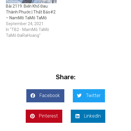
Bài 2119. Biến Khổ Đau
Thành Phước | Thất Bảo#2
– NamMô TaMô TaMô
September 24, 2021
In "TB2 - MamMô TaMô
TaMô ĐaRaHoang"
Share:
Facebook
Twitter
Pinterest
LinkedIn