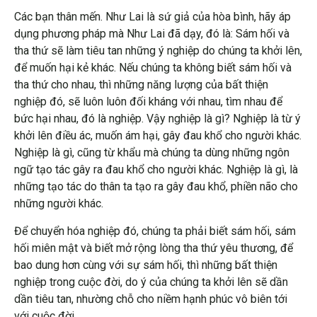
Các bạn thân mến. Như Lai là sứ giả của hòa bình, hãy áp
dụng phương pháp mà Như Lai đã dạy, đó là: Sám hối và
tha thứ sẽ làm tiêu tan những ý nghiệp do chúng ta khởi lên,
để muốn hại kẻ khác. Nếu chúng ta không biết sám hối và
tha thứ cho nhau, thì những năng lượng của bất thiện
nghiệp đó, sẽ luôn luôn đối kháng với nhau, tìm nhau để
bức hại nhau, đó là nghiệp. Vậy nghiệp là gì? Nghiệp là từ ý
khởi lên điều ác, muốn ám hại, gây đau khổ cho người khác.
Nghiệp là gì, cũng từ khẩu mà chúng ta dùng những ngôn
ngữ tạo tác gây ra đau khổ cho người khác. Nghiệp là gì, là
những tạo tác do thân ta tạo ra gây đau khổ, phiền não cho
những người khác.
Để chuyển hóa nghiệp đó, chúng ta phải biết sám hối, sám
hối miên mật và biết mở rộng lòng tha thứ yêu thương, để
bao dung hơn cùng với sự sám hối, thì những bất thiện
nghiệp trong cuộc đời, do ý của chúng ta khởi lên sẽ dần
dần tiêu tan, nhường chỗ cho niềm hạnh phúc vô biên tới
với cuộc đời.