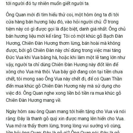
tới người đó tự nhiên muốn giết người ta.
Ông Quan mới đi tìm hiểu thử coi, một hôm ông ta đi tới
cửa hàng bán hương liệu đó, vào hỏi người chủ: Ở trong
tiệm này có gì được gọi là đặc biệt, danh giá nhất. Ông chủ
bán hương liệu mới kể rằng: Tôi có một khúc gỗ Bạch Đàn
Hương, Chiên Đàn Hương thơm lừng, bán hoài mà không
được, bởi gỗ Chiên Đàn này chỉ dùng trong việc mai táng
Đức Vua khi Vua băng hà, hoặc khi làm một lễ tang lớn như
vậy, người ta chỉ dùng Chiên Đàn Hương này đốt lên để
xông cho Vua mà thôi. Vua bây giờ đang còn tại tiền chưa
chết, tôi mong sao Ông Vua này chết đi, để có Quan Thần
đến mua khúc gỗ Chiên Đàn Hương này mà sử dụng cho
việc đó. Ông Quan nghe xong liền bỏ tiền ra mua khúc gỗ
Chiên Đàn Hương mang về.
Ngày hôm sau ông Quan mang tới hiến tặng cho Vua và nói
rằng: Đây là thanh gỗ quý xin được mang lên hiến cho Vua.
Vua mở ra thấy thơm lừng, trong lòng vui sướng vô cùng,
liền hỏi ông Quan: Đây là gỗ gì? Ông Quan nói: Đây là gỗ