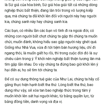
là Sứ giả của hòa bình, Sứ giả hòa giải tất cả những dòng
nghiệp thức bất thiện, đang lăn trôi trong vô lượng kiếp
qua, mà chúng ta đã khởi lên đối với người này hay người
kia, chúng sanh này hay chúng sanh kia.
Các bạn, có nhiều lần các bạn vô tình đi ra ngoài đời, có
những con người bất chợt chúng ta gặp thì chúng ta muốn
chửi, muốn đánh, không hiểu sao gặp người này ghét quá.
Giống như Nhà Vua, vừa đi tới tiệm bán hương liệu, chỉ đi
ngang thôi, là muốn giết họ rồi, thì trong cuộc đời đó là sự
chiêu cảm trong ý. Ý khởi nên nghiệp bất thiện tương lân mà
tìm gặp lẫn nhau. Do vậy chúng ta đừng bao giờ khởi lên ý
hại đến ai, họ sẽ tìm tới chúng ta.
Để có sự dung thông tuệ giác của Như Lai, chúng ta hãy cố
gắng thực hiện hạnh biết tha thứ. Lòng biết tha thứ, bao
dung như vậy, sẽ xóa tan bao nghiệp thức trong tâm ý
muốn khởi lên sát hại người khác, từ bằng quyền lực, từ
bằng đồng tiền, danh vọng và địa vị.