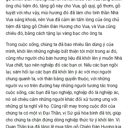
ông chủ tiệm đó, tặng gỗ này cho Vua, gỗ quý, gỗ thơm, gỗ
tuyệt vời như vậy, mùi hương đó đã làm cho tinh thần Nhà
Vua sảng khoái, nên Vua đã cảm ân tấm lòng của ông chủ
tiệm đã tặng gỗ Chiên Đàn Hương cho Vua, và Vua cũng
chiêu đó, bằng cách tặng lại vàng bạc cho ông ta.
Trong cuộc sống, chúng ta đã bao nhiêu lần dùng ý của
mình, khởi lên những nghiệp bất thiện tới một trong ai đó,
cũng như người chủ bán hương liệu đã khởi lên ý muốn Nhà
Vua chết, tạo nên nghiệp đó các bạn ơi. Nếu các bạn ngồi
lại, sám hối lại các bạn đã khởi lên ý ác với mọi người
chung quanh ta, với thân bằng quyến thuộc, với những
người vu vơ trên đường hay những người tương tác trong
cuộc sống, các bạn đã tạo nghiệp, nghiệp đó là nghiệp ác,
nó sẽ chiêu cảm những người khác đối xử tương ưng với
những gì ta nghĩ về họ. Cũng rất may trong cuộc đời của
chúng ta có một vị Đại Thần, vị Sứ giả hòa bình đã tới, giúp
cho chúng ta chặn đứng dòng nghiệp thức từ ý khởi lên. Vị
Quan Thần kia đã lặng lẽ mua tấm gỗ Chiên Đàn Hương kia