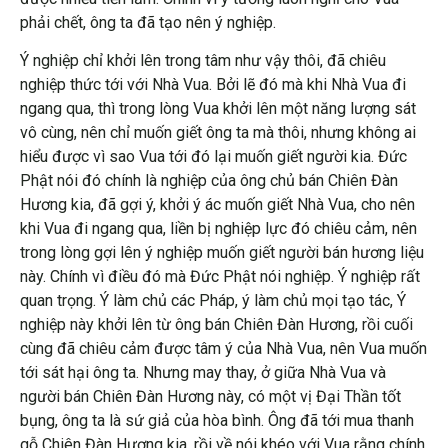
phải chết, ông ta đã tạo nên ý nghiệp.
Ý nghiệp chỉ khởi lên trong tâm như vậy thôi, đã chiêu
nghiệp thức tới với Nhà Vua. Bởi lẽ đó mà khi Nhà Vua đi
ngang qua, thì trong lòng Vua khởi lên một năng lượng sát
vô cùng, nên chỉ muốn giết ông ta mà thôi, nhưng không ai
hiểu được vì sao Vua tới đó lại muốn giết người kia. Đức
Phật nói đó chính là nghiệp của ông chủ bán Chiên Đàn
Hương kia, đã gợi ý, khởi ý ác muốn giết Nhà Vua, cho nên
khi Vua đi ngang qua, liền bị nghiệp lực đó chiêu cảm, nên
trong lòng gợi lên ý nghiệp muốn giết người bán hương liệu
này. Chính vì điều đó mà Đức Phật nói nghiệp. Ý nghiệp rất
quan trọng. Ý làm chủ các Pháp, ý làm chủ mọi tạo tác, Ý
nghiệp này khởi lên từ ông bán Chiên Đàn Hương, rồi cuối
cùng đã chiêu cảm được tâm ý của Nhà Vua, nên Vua muốn
tới sát hại ông ta. Nhưng may thay, ở giữa Nhà Vua và
người bán Chiên Đàn Hương này, có một vị Đại Thần tốt
bụng, ông ta là sứ giả của hòa bình. Ông đã tới mua thanh
gỗ Chiên Đàn Hương kia, rồi về nói khéo với Vua rằng chính