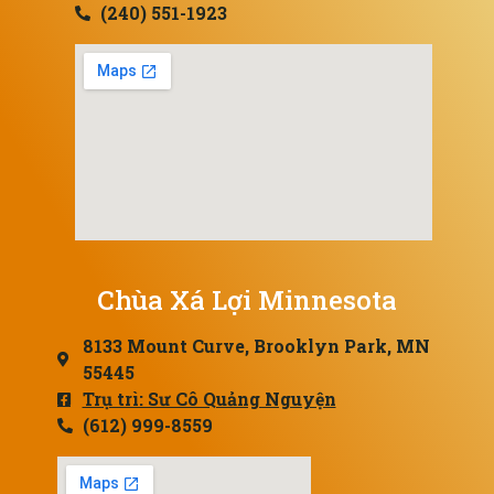
(240) 551-1923
Chùa Xá Lợi Minnesota
8133 Mount Curve, Brooklyn Park, MN
55445
Trụ trì: Sư Cô Quảng Nguyện
(612) 999-8559