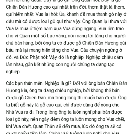
Chiên Đàn Hương cao quí nhất trên đời, thơm thật là thơm,
quí hiếm nhất. Vua lại hỏi: Ủa, khanh đã mua thanh gỗ này ở
đâu mà có được loại gỗ quí như vậy. Ông Quan lại thưa với
Vua là mua ở tiệm năm xưa Vua dừng ngang. Vua liền trao
cho vị Quan một số bạc vàng, nói mang tới tặng cho người
chủ bán hàng, bởi ông ta có được gỗ Chiên Đàn Hương qúi
báu, mà lại mang hiến tặng cho Vua. Câu chuyện ngừng ở
đó, và Đức Phật nói: Vậy đó là nghiệp. Nghiệp chiêu cảm
lẫn nhau, gắn kết những con người chúng ta đang tạo
nghiệp.
Các bạn thân mến. Nghiệp là gì? Đối với ông bán Chiên Đàn
Hương kia, ông ta đang chiêu nghiệp, bởi không thể bán
được gỗ Chiên Đàn, mà trong lòng thì muốn bán được. Ông
ta biết gỗ này là gỗ cao quí, chỉ được dùng để xông cho
Nhà Vua ra đi. Trong lòng ông ta luôn nghĩ phải bán được
loại gỗ này, nên ngày đêm ông ta luôn mong cho Vua chết,
khi Vua chết, Quan Thần sẽ đến mua, lúc đó ông ta sẽ có
được nhiều tiền lắm. Chính vì ý tưởng luôn nghĩ cho Vua