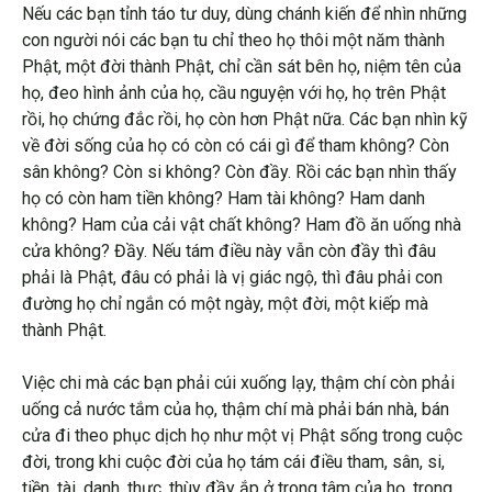
Nếu các bạn tỉnh táo tư duy, dùng chánh kiến để nhìn những
con người nói các bạn tu chỉ theo họ thôi một năm thành
Phật, một đời thành Phật, chỉ cần sát bên họ, niệm tên của
họ, đeo hình ảnh của họ, cầu nguyện với họ, họ trên Phật
rồi, họ chứng đắc rồi, họ còn hơn Phật nữa. Các bạn nhìn kỹ
về đời sống của họ có còn có cái gì để tham không? Còn
sân không? Còn si không? Còn đầy. Rồi các bạn nhìn thấy
họ có còn ham tiền không? Ham tài không? Ham danh
không? Ham của cải vật chất không? Ham đồ ăn uống nhà
cửa không? Đầy. Nếu tám điều này vẫn còn đầy thì đâu
phải là Phật, đâu có phải là vị giác ngộ, thì đâu phải con
đường họ chỉ ngắn có một ngày, một đời, một kiếp mà
thành Phật.
Việc chi mà các bạn phải cúi xuống lạy, thậm chí còn phải
uống cả nước tắm của họ, thậm chí mà phải bán nhà, bán
cửa đi theo phục dịch họ như một vị Phật sống trong cuộc
đời, trong khi cuộc đời của họ tám cái điều tham, sân, si,
tiền, tài, danh, thực, thùy đầy ắp ở trong tâm của họ, trong