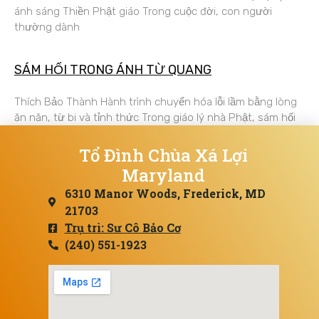
ánh sáng Thiền Phật giáo Trong cuộc đời, con người
thường dành
SÁM HỐI TRONG ÁNH TỪ QUANG
Thích Bảo Thành Hành trình chuyển hóa lỗi lầm bằng lòng
ăn năn, từ bi và tỉnh thức Trong giáo lý nhà Phật, sám hối
Tổ Đình Chùa Xá Lợi
Maryland
6310 Manor Woods, Frederick, MD
21703
Trụ trì: Sư Cô Bảo Cơ
(240) 551-1923