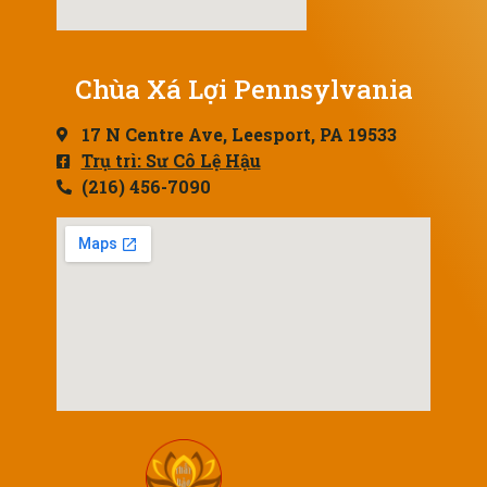
Chùa Xá Lợi Pennsylvania
17 N Centre Ave, Leesport, PA 19533
Trụ trì: Sư Cô Lệ Hậu
(216) 456-7090