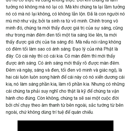
tưởng nó không mà nó lại có. Mà khi chúng ta lại lầm tưởng
nó có mà nó lại không, có không lẫn lộn. Đã là con người nó
mù mờ như vậy, bởi ta sinh ra từ vô minh. Chính trong vô
minh đó, chúng ta mới thấy được giá trị của sự sáng, cũng
như trong màn đêm đen tối một tia sáng lóe lên, ta mới
thấy được giá chị của tia sáng đó. Mà nếu nói rằng không
có đêm tối làm sao có ánh sáng. Đạo lý của nhà Phật là
đây: Có cái này thì có cái kia. Có màn đêm thì mới thấy
được ánh sáng. Có ánh sáng mới thấy rõ được màn đêm.
Đêm và ngày, sáng và đen, tối đen vô minh và giác ngộ, là
hai cái luôn luôn song hành để cái này có nó xiển dương cái
kia, nó làm sáng phần kia, làm rõ phần kia. Nhưng có những
cái chúng ta phải suy nghĩ cho thật là kỹ để chúng ta vận
hành cho đúng. Còn không, chúng ta sẽ sai một cuộc đời
bởi chỉ chạy theo âm thanh từ bên ngoài, sắc tướng từ bên
ngoài, chứ không dùng trí tuệ để quán chiếu.