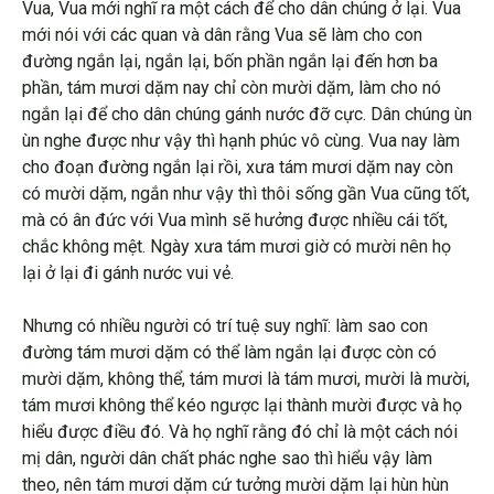
Vua, Vua mới nghĩ ra một cách để cho dân chúng ở lại. Vua
mới nói với các quan và dân rằng Vua sẽ làm cho con
đường ngắn lại, ngắn lại, bốn phần ngắn lại đến hơn ba
phần, tám mươi dặm nay chỉ còn mười dặm, làm cho nó
ngắn lại để cho dân chúng gánh nước đỡ cực. Dân chúng ùn
ùn nghe được như vậy thì hạnh phúc vô cùng. Vua nay làm
cho đoạn đường ngắn lại rồi, xưa tám mươi dặm nay còn
có mười dặm, ngắn như vậy thì thôi sống gần Vua cũng tốt,
mà có ân đức với Vua mình sẽ hưởng được nhiều cái tốt,
chắc không mệt. Ngày xưa tám mươi giờ có mười nên họ
lại ở lại đi gánh nước vui vẻ.
Nhưng có nhiều người có trí tuệ suy nghĩ: làm sao con
đường tám mươi dặm có thể làm ngắn lại được còn có
mười dặm, không thể, tám mươi là tám mươi, mười là mười,
tám mươi không thể kéo ngược lại thành mười được và họ
hiểu được điều đó. Và họ nghĩ rằng đó chỉ là một cách nói
mị dân, người dân chất phác nghe sao thì hiểu vậy làm
theo, nên tám mươi dặm cứ tưởng mười dặm lại hùn hùn