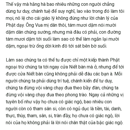
Thế vậy mà hằng hà bao nhiêu những con người chẳng
dùng tư duy, chánh tuệ để suy nghĩ, lao vào trong đó làm tôi
mọi, nô lệ cho cái giáo lý không đúng như lời chân lý của
Phật dạy. Ông Vua mị dân thôi, tám mươi dặm nói mười
dặm dân chúng sướng, nhưng mà đâu có phải, con đường
tám mươi dặm tới suối làm sao có thể làm ngắn lại mười
dặm, ngoại trừ ổng dời kinh đô tới sát bên bờ suối.
Làm sao chúng ta có thể tu được chỉ một kiếp thành Phật
ngoại trừ chúng ta tới ngay cửa Niết bàn mà ở, nhưng để tới
được cửa Niết bàn cũng không phải dễ đâu các bạn à. Mỗi
người chúng ta phải dùng trí tuệ, chánh kiến để tư duy,
chúng ta đừng vội vàng chạy đua theo bầy đàn, chúng ta
đừng vội vàng chạy đua theo phong trào. Ngay cả những vị
tuyên bố như vậy họ chưa có giác ngộ, bao nhiêu con
người còn có tham sân si, còn có ngủ dục là tiền, tài, danh,
thực, thùy, tham, sân, si, tràn đầy, họ chưa có giác ngộ, lời
nói của họ không phải là lời nói chân thật của bậc giác ngộ.