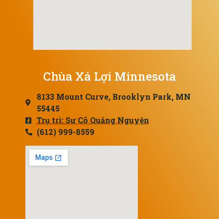
Chùa Xá Lợi Minnesota
8133 Mount Curve, Brooklyn Park, MN
55445
Trụ trì: Sư Cô Quảng Nguyện
(612) 999-8559