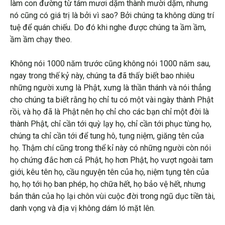
làm con đường từ tám mươi dặm thành mười dặm, nhưng
nó cũng có giá trị là bởi vì sao? Bởi chúng ta không dùng trí
tuệ để quán chiếu. Do đó khi nghe được chúng ta ầm ầm,
ầm ầm chạy theo.
Không nói 1000 năm trước cũng không nói 1000 năm sau,
ngay trong thế kỷ này, chúng ta đã thấy biết bao nhiêu
những người xưng là Phật, xưng là thần thánh và nói thẳng
cho chúng ta biết rằng họ chỉ tu có một vài ngày thành Phật
rồi, và họ đã là Phật nên họ chỉ cho các bạn chỉ một đời là
thành Phật, chỉ cần tới quỳ lạy họ, chỉ cần tới phục tùng họ,
chúng ta chỉ cần tới để tung hô, tụng niệm, giăng tên của
họ. Thậm chí cũng trong thể kỉ này có những người còn nói
họ chứng đắc hơn cả Phật, họ hơn Phật, họ vượt ngoài tam
giới, kêu tên họ, cầu nguyện tên của họ, niệm tụng tên của
họ, họ tới họ ban phép, họ chữa hết, họ bảo vệ hết, nhưng
bản thân của họ lại chôn vùi cuộc đời trong ngũ dục tiền tài,
danh vọng và địa vị không dám ló mặt lên.