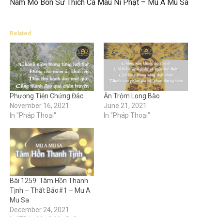
Nam Mô Bổn Sư Thích Ca Mâu Ni Phật – Mu A Mu Sa
Related
Phương Tiện Chứng Đắc
Ăn Trộm Long Bào
November 16, 2021
June 21, 2021
In "Pháp Thoại"
In "Pháp Thoại"
Bài 1259: Tâm Hồn Thanh
Tịnh – Thất Bảo#1 – Mu A
Mu Sa
December 24, 2021