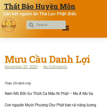
Thất Bảo Huyền Môn
Gắn kết nguồn ân Tha Lực Phật điển
Mưu Cầu Danh Lợi
November 23, 2021
No Comments
Thiện
Chí đánh máy
Nam Mô Bổn Sư Thích Ca Mâu Ni Phật – Mu A Mu Sa
Con nguyện Mười Phương Chư Phật ban rải năng lượng