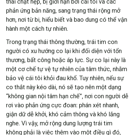
thái chật hẹp, bị giới hạn bởi cái tôi và các
phản ứng bản năng, sang trạng thái rộng mở
hơn, nơi từ bi, hiểu biết và bao dung có thể vận
hành một cách tự nhiên.
Trong trạng thái thông thường, trái tim con
người có xu hướng co lại khi đối diện với tổn
thương, bất công hoặc áp lực. Sự co lại này là
một cơ chế tự vệ tự nhiên của tâm thức, nhằm
bảo vệ cái tôi khỏi đau khổ. Tuy nhiên, nếu sự
co thắt này kéo dài, nó sẽ tạo nên một dạng
“không gian nội tâm hạn chế”, nơi con người dễ
rơi vào phản ứng cực đoan: phán xét nhanh,
giận dữ dễ khởi, khó cảm thông và khó lắng
nghe. Vì vậy, mở rộng dung lượng trái tim
không phải là việc thêm vào một điều gì đó,