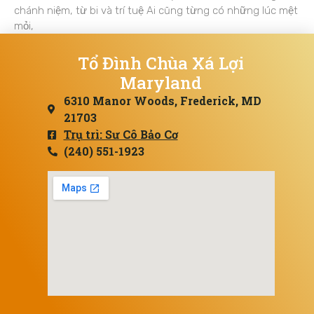
chánh niệm, từ bi và trí tuệ Ai cũng từng có những lúc mệt
mỏi,
Tổ Đình Chùa Xá Lợi
Maryland
6310 Manor Woods, Frederick, MD
21703
Trụ trì: Sư Cô Bảo Cơ
(240) 551-1923