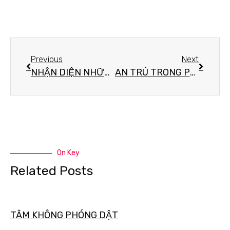
Previous
Next
NHẬN DIỆN NHỮNG ĐIỀU KIỆN HẠNH PHÚC
AN TRÚ TRONG PHÁP PHẬT
On Key
Related Posts
TÂM KHÔNG PHÓNG DẬT