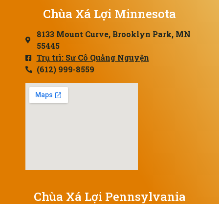
Chùa Xá Lợi Minnesota
8133 Mount Curve, Brooklyn Park, MN
55445
Trụ trì: Sư Cô Quảng Nguyện
(612) 999-8559
Chùa Xá Lợi Pennsylvania
17 N Centre Ave, Leesport, PA 19533