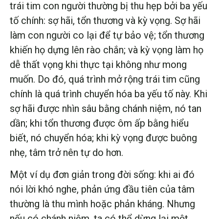
trái tim con người thường bị thu hẹp bởi ba yếu
tố chính: sợ hãi, tổn thương và kỳ vọng. Sợ hãi
làm con người co lại để tự bảo vệ; tổn thương
khiến họ dựng lên rào chắn; và kỳ vọng làm họ
dễ thất vọng khi thực tại không như mong
muốn. Do đó, quá trình mở rộng trái tim cũng
chính là quá trình chuyển hóa ba yếu tố này. Khi
sợ hãi được nhìn sâu bằng chánh niệm, nó tan
dần; khi tổn thương được ôm ấp bằng hiểu
biết, nó chuyển hóa; khi kỳ vọng được buông
nhẹ, tâm trở nên tự do hơn.
Một ví dụ đơn giản trong đời sống: khi ai đó
nói lời khó nghe, phản ứng đầu tiên của tâm
thường là thu mình hoặc phản kháng. Nhưng
nếu có chánh niệm, ta có thể dừng lại một