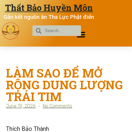
Thất Bảo Huyền Môn
Gắn kết nguồn ân Tha Lực Phật điển
LÀM SAO ĐỂ MỞ
RỘNG DUNG LƯỢNG
TRÁI TIM
June 19, 2026
No Comments
Thích Bảo Thành