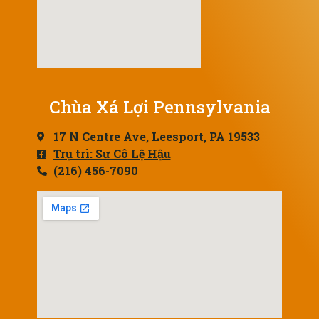
Chùa Xá Lợi Pennsylvania
17 N Centre Ave, Leesport, PA 19533
Trụ trì: Sư Cô Lệ Hậu
(216) 456-7090