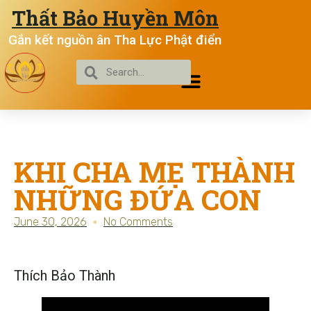
Thất Bảo Huyền Môn
Gắn kết nguồn ân Tha Lực Phật điển
KHI CHA MẸ THÀNH
NHỮNG ĐỨA CON
June 30, 2026
No Comments
Thích Bảo Thành