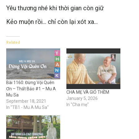
Yêu thương nhé khi thời gian còn giữ
Kẻo muộn rồi… chỉ còn lại xót xa…
Related
Bài 1160: Đừng Vội Quên
Ơn – Thất Bảo #1 – Mu A
CHA MẸ VÀ GIÓ THỀM
Mu Sa
January 5, 2026
September 18, 2021
In "Cha mẹ"
In "TB1 - Mu A Mu Sa"