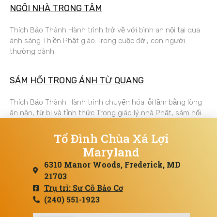
NGÔI NHÀ TRONG TÂM
Thích Bảo Thành Hành trình trở về với bình an nội tại qua
ánh sáng Thiền Phật giáo Trong cuộc đời, con người
thường dành
SÁM HỐI TRONG ÁNH TỪ QUANG
Thích Bảo Thành Hành trình chuyển hóa lỗi lầm bằng lòng
ăn năn, từ bi và tỉnh thức Trong giáo lý nhà Phật, sám hối
Tổ Đình Chùa Xá Lợi
Maryland
6310 Manor Woods, Frederick, MD
21703
Trụ trì: Sư Cô Bảo Cơ
(240) 551-1923