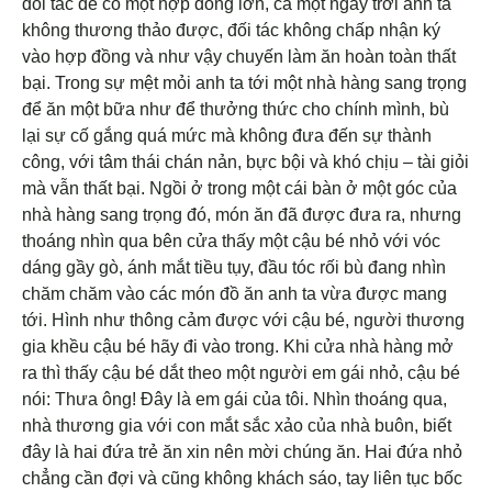
đối tác để có một hợp đồng lớn, cả một ngày trời anh ta
không thương thảo được, đối tác không chấp nhận ký
vào hợp đồng và như vậy chuyến làm ăn hoàn toàn thất
bại. Trong sự mệt mỏi anh ta tới một nhà hàng sang trọng
để ăn một bữa như để thưởng thức cho chính mình, bù
lại sự cố gắng quá mức mà không đưa đến sự thành
công, với tâm thái chán nản, bực bội và khó chịu – tài giỏi
mà vẫn thất bại. Ngồi ở trong một cái bàn ở một góc của
nhà hàng sang trọng đó, món ăn đã được đưa ra, nhưng
thoáng nhìn qua bên cửa thấy một cậu bé nhỏ với vóc
dáng gầy gò, ánh mắt tiều tụy, đầu tóc rối bù đang nhìn
chăm chăm vào các món đồ ăn anh ta vừa được mang
tới. Hình như thông cảm được với cậu bé, người thương
gia khều cậu bé hãy đi vào trong. Khi cửa nhà hàng mở
ra thì thấy cậu bé dắt theo một người em gái nhỏ, cậu bé
nói: Thưa ông! Đây là em gái của tôi. Nhìn thoáng qua,
nhà thương gia với con mắt sắc xảo của nhà buôn, biết
đây là hai đứa trẻ ăn xin nên mời chúng ăn. Hai đứa nhỏ
chẳng cần đợi và cũng không khách sáo, tay liên tục bốc