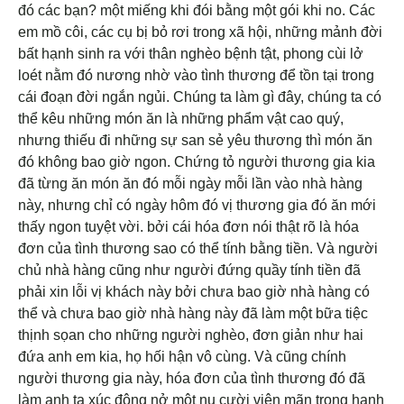
đó các bạn? một miếng khi đói bằng một gói khi no. Các
em mồ côi, các cụ bị bỏ rơi trong xã hội, những mảnh đời
bất hạnh sinh ra với thân nghèo bệnh tật, phong cùi lở
loét nằm đó nương nhờ vào tình thương để tồn tại trong
cái đoạn đời ngắn ngủi. Chúng ta làm gì đây, chúng ta có
thể kêu những món ăn là những phẩm vật cao quý,
nhưng thiếu đi những sự san sẻ yêu thương thì món ăn
đó không bao giờ ngon. Chứng tỏ người thương gia kia
đã từng ăn món ăn đó mỗi ngày mỗi lần vào nhà hàng
này, nhưng chỉ có ngày hôm đó vị thương gia đó ăn mới
thấy ngon tuyệt vời. bởi cái hóa đơn nói thật rõ là hóa
đơn của tình thương sao có thể tính bằng tiền. Và người
chủ nhà hàng cũng như người đứng quầy tính tiền đã
phải xin lỗi vị khách này bởi chưa bao giờ nhà hàng có
thể và chưa bao giờ nhà hàng này đã làm một bữa tiệc
thịnh sọan cho những người nghèo, đơn giản như hai
đứa anh em kia, họ hối hận vô cùng. Và cũng chính
người thương gia này, hóa đơn của tình thương đó đã
làm anh ta xúc động nở một nụ cười viên mãn trong hạnh