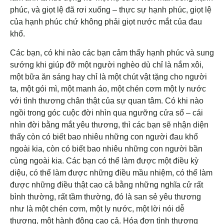
phúc, và giọt lệ đã rơi xuống – thực sự hạnh phúc, giọt lệ
của hạnh phúc chứ không phải giọt nước mắt của đau
khổ.
Các bạn, có khi nào các bạn cảm thấy hạnh phúc và sung
sướng khi giúp đỡ một người nghèo dù chỉ là nắm xôi,
một bữa ăn sáng hay chỉ là một chút vật tặng cho người
ta, một gói mì, một manh áo, một chén cơm một ly nước
với tình thương chân thật của sự quan tâm. Có khi nào
ngồi trong góc cuộc đời nhìn qua ngưỡng cửa sổ – cái
nhìn đời bằng mắt yêu thương, thì các bạn sẽ nhận diện
thấy còn có biết bao nhiêu những con người đau khổ
ngoài kia, còn có biết bao nhiêu những con người bần
cùng ngoài kia. Các bạn có thể làm được một điều kỳ
diệu, có thể làm được những điều mầu nhiệm, có thể làm
được những điều thật cao cả bằng những nghĩa cử rất
bình thường, rất tầm thường, đó là san sẻ yêu thương
như là một chén cơm, một ly nước, một lời nói dễ
thương, một hành động cao cả. Hóa đơn tình thương