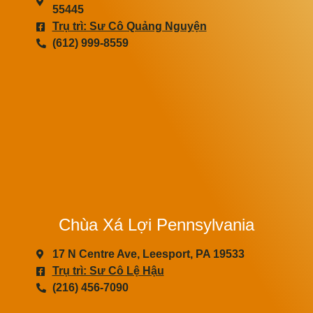
55445
Trụ trì: Sư Cô Quảng Nguyện
(612) 999-8559
Chùa Xá Lợi Pennsylvania
17 N Centre Ave, Leesport, PA 19533
Trụ trì: Sư Cô Lệ Hậu
(216) 456-7090