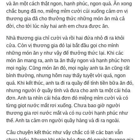
và ăn một cách thật ngon, hạnh phúc, ngon quá. Ăn xong
chắc bụng đã no, miệng mỉm cười cúi xuống cảm ơn vị
thương gia đã cho thưởng thức những món ăn mà cả
đời, cho tới lúc này hai anh em chưa được ăn.
Nhà thương gia chỉ cười và rồi hai đứa nhỏ đi ra khỏi
cửa. Còn vị thương gia đó lại bắt đầu gọi cho mình
những món ăn y như vậy để thưởng thức lại. Khi các
món ăn mang ra, anh ta ăn thấy ngon và hạnh phúc hơn
mọi ngày. Cũng món ăn đó, mọi ngày anh ta ăn cũng rất
bình thường, nhưng hôm nay thấy tuyệt vời quá, ngon
quá. Khi kết thúc, anh ta đi ra quầy để tính tiền bữa ăn đó,
nhưng người ở quầy tính và đưa cho anh ta một cái hóa
đơn. Anh ta nhìn cái hóa đơn đó miệng mỉm cười và có
từng giọt nước mắt rơi xuống. Chưa bao giờ người
thương gia rơi nước mắt và có nụ cười hạnh phúc như
thế. Anh ta cảm ơn người quầy hàng và đi ra ngoài.
Câu chuyện kết thúc như vậy chắc có lẽ các bạn vẫn
chưa hiểu. Nhưng khi nhìn hóa đơn đó người thương gia