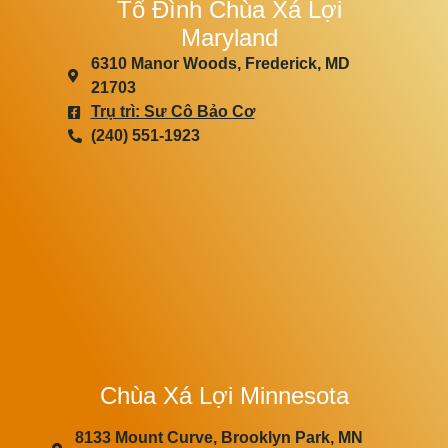
Tổ Đình Chùa Xá Lợi
Maryland
6310 Manor Woods, Frederick, MD
21703
Trụ trì: Sư Cô Bảo Cơ
(240) 551-1923
Chùa Xá Lợi Minnesota
8133 Mount Curve, Brooklyn Park, MN