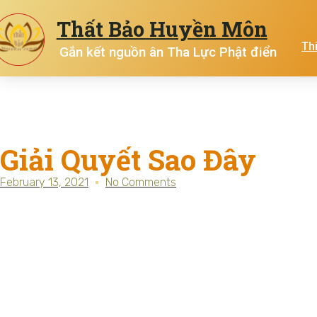
Thất Bảo Huyền Môn
Th
Gắn kết nguồn ân Tha Lực Phật điển
Giải Quyết Sao Đây
February 13, 2021
No Comments