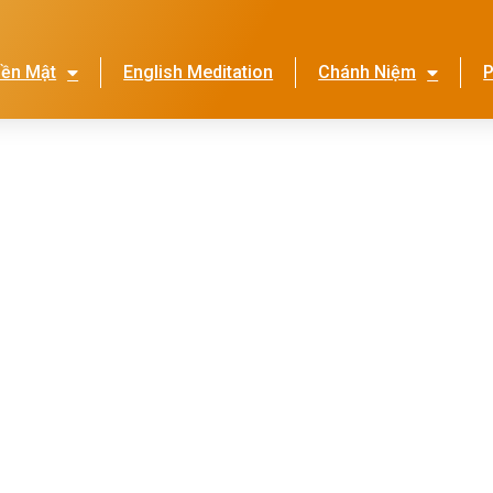
iền Mật
English Meditation
Chánh Niệm
P
Lễ Hội Nhớ Ơn Mẹ
Thi