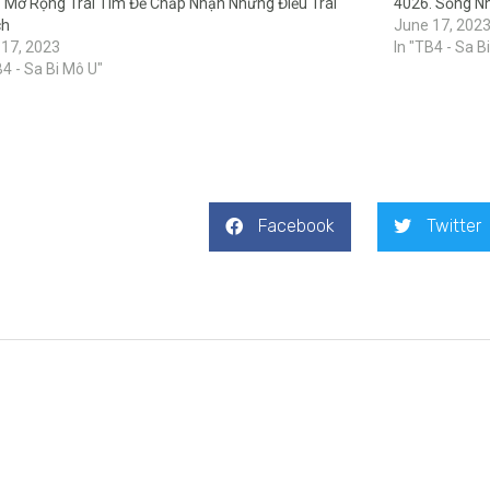
 Mở Rộng Trái Tim Để Chấp Nhận Những Điều Trái
4026. Sống N
ch
June 17, 202
 17, 2023
In "TB4 - Sa B
B4 - Sa Bi Mô U"
Facebook
Twitter