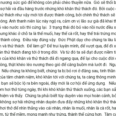
ên, nương sức gió để không còn phải chèo thuyền nữa. Gió sẽ thổi
 sợ hãi và đầu hàng trước nhứng khó khăn thử thách đó. Bởi cuộc đ
hử thách như vậy mới tới được thành công, bởi chính thử thách sẽ
công. Anh thanh niên lúc này ngộ ra, cảm ơn vị lão sư già đã khai
vào nước sôi thì cứng lại. 3 trạng thái đó bỏ vào nồi nước đều x
ng khác ở chỗ ta là thể muối, hay thể cà rốt, hay thể trái trứng 
ự thành công. Điều này đúng vậy. Đức Phật dạy cho chúng ta lâu l
 và thử thách. Để làm gì? Để trui luyện mình, để vượt qua, để đi
ăn thử thách đang tới ở trong đời. Và từ đó ta sẽ đạt được niềm t
ủa khó khăn và thử thách đã đi ngang qua, để lại cho cuộc đời củ
 công, thật khéo léo nương theo gió để căng buồm mà lướt đi. Ngườ
. Nếu chúng ta không biết, chúng ta bị bỏ rơi ở đằng sau, tinh th
a tâm chánh niệm, khó khăn tới với chúng ta, ta càng thông minh.
các bạn sẽ bộc lộ ra bên ngoài, đây mới là cơ hội để ứng dụng. Nế
ệm hơi thở từng ngày, thì khi khó khăn thử thách xuống, các bạn 
iệm và thấy. Chúng ta phải biết tùy duyên vào mọi hoàn cảnh, bởi
không sợ hãi những nhân duyên đưa đẩy những khó khăn thử thách
ơi thở để nhìn thẳng vào cái nhân, nhân là muối, nhân là cà rốt, h
 mềm, từ thể mềm, mong manh như trứng, thành thể cứng hơn. Tâm c