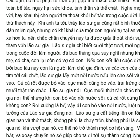
Các bạn, có một phật tử thất bại, gặp thử thách quá nhiều. Anh 
toàn bế tắc, nguy hại sức khỏe, tinh thần và thể chất. Nghe m
vời, hay khai thị cho người ta thoát khỏi bế tắc trong cuộc đ
thử thách này. Khi anh ta tới, thấy lão sư gia cũng rất bình t
dân miền quê, nhưng có khí khái của một con người tự tại an vu
xa hơn ta, nên chắc chắn chuyến này ta được giải thoát khỏi 
tham vấn lão sư gia. Lão sư gia chỉ biết cười thật tươi, mời n
trong cuộc đời làm người, đã bao tháng qua suy nghĩ nhưng kh
mẹ, có cha, con lại còn có vợ có con. Nếu con kết liễu cuộc 
bởi bao lâu nay con là người làm chủ gia đình, và các con củ
tìm tới cái chết, lão sư gia lấy một nồi nước nấu lên cho sôi 
vào. Củ cà rốt được bỏ vào, cục muối cũng bỏ vào, trái trứng
muối thật rắn chắc. Lão sư gia nói: Cục muối thật rắn chắc như
gia nói: thế nhưng khi con bỏ vào nồi nước sôi, củ cà rốt cứ
không con? Rơi xuống là bể, vậy đi con bỏ vào nồi nước, luột 
tưởng của Lão sư gia đang nói. Lão sư gia cất tiếng lên ôn tồ
gian nan và thử thách, không phải là chạy trốn, không phải là s
qua nó, khi vượt qua nó, có thể nó trở thành một cơ hội vàng. 
bắt, và xoay chuyển nó sẽ giúp cho ta đi tới sự thành công. 