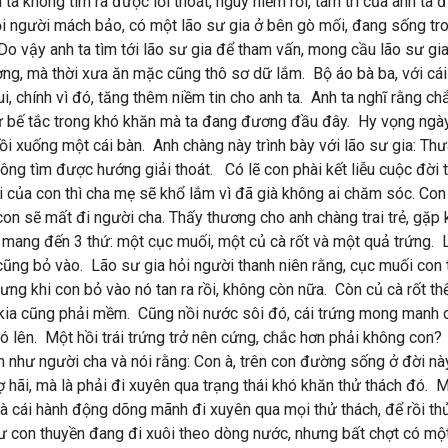
ta không tìm ra được lối thoát, nguy hiểm rồi, tâm trí của anh ta 
ọi người mách bảo, có một lão sư gia ở bên gò mối, đang sống tro
ời. Do vậy anh ta tìm tới lão sư gia để tham vấn, mong cầu lão sư
hường, mà thời xưa ăn mặc cũng thô sơ dữ lắm. Bộ áo bà ba, với c
i, chính vì đó, tăng thêm niềm tin cho anh ta. Anh ta nghĩ rằng ch
sự bế tắc trong khó khăn mà ta đang đương đầu đây. Hy vọng ngày
gồi xuống một cái bàn. Anh chàng này trình bày với lão sư gia: Th
ông tìm được hướng giải thoát. Có lẽ con phài kết liễu cuộc đời 
đời của con thì cha mẹ sẽ khổ lắm vì đã già không ai chăm sóc. C
a con sẽ mất đi người cha. Thấy thương cho anh chàng trai trẻ, g
và mang đến 3 thứ: một cục muối, một củ cà rốt và một quả trứng.
 cũng bỏ vào. Lão sư gia hỏi người thanh niên rằng, cục muối con
ng khi con bỏ vào nó tan ra rồi, không còn nữa. Còn củ cà rốt thế
ng kia cũng phải mềm. Cũng nồi nước sôi đó, cái trứng mong man
nó lên. Một hồi trái trứng trở nên cứng, chắc hơn phải không con?
n như người cha và nói rằng: Con à, trên con đường sống ở đời này
ợ hãi, mà là phải đi xuyên qua trạng thái khó khăn thử thách đó. M
Và cái hành động dõng mãnh đi xuyên qua mọi thử thách, để rồi thử
Như con thuyền đang đi xuôi theo dòng nước, nhưng bất chợt có mộ