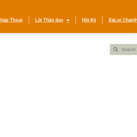
háp Thoại
Lời Thầy dạy
Hồi Ký
XaLoi Charit
ền Tình Ca
Hệ Thống