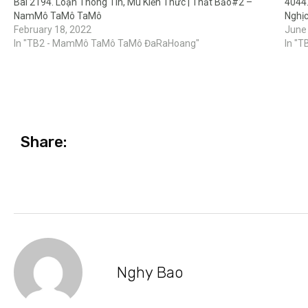
Bài 2194. Loạn Thông Tin, Mù Kiến Thức | Thất Bảo#2 –
4044.
NamMô TaMô TaMô
Nghị
February 18, 2022
June
In "TB2 - MamMô TaMô TaMô ĐaRaHoang"
In "T
Share:
Nghy Bao