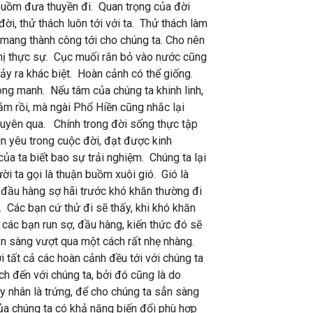
 buồm đưa thuyền đi. Quan trọng của đời
ời, thử thách luôn tới với ta. Thử thách làm
 mang thành công tới cho chúng ta. Cho nên
 thị thực sự. Cục muối rắn bỏ vào nước cũng
ảy ra khác biệt. Hoàn cảnh có thể giống.
mong manh. Nếu tâm của chúng ta khinh linh,
ắm rồi, mà ngài Phổ Hiền cũng nhắc lại
 xuyên qua. Chính trong đời sống thực tập
in yêu trong cuộc đời, đạt được kinh
a ta biết bao sự trải nghiệm. Chúng ta lại
i ta gọi là thuận buồm xuôi gió. Gió là
ần đầu hàng sợ hãi trước khó khăn thường đi
 Các bạn cứ thử đi sẽ thấy, khi khó khăn
u các bạn run sợ, đầu hàng, kiến thức đó sẽ
sẳn sàng vượt qua một cách rất nhẹ nhàng.
 tất cả các hoàn cảnh đều tới với chúng ta
 đến với chúng ta, bởi đó cũng là do
ay nhân là trứng, để cho chúng ta sẳn sàng
ủa chúng ta có khả năng biến đổi phù hợp