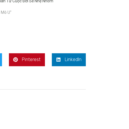
hân Từ Cuộc Đời Sẽ Nhẹ Nhõm
3
i Mô U"
Pinterest
LinkedIn