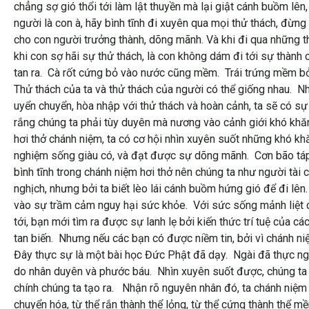
chẳng sợ gió thổi tới làm lật thuyền mà lại giật cánh buồm l
người là con à, hãy bình tĩnh đi xuyên qua mọi thử thách, đừng
cho con người trưởng thành, dõng mãnh. Và khi đi qua những t
khi con sợ hãi sự thử thách, là con không dám đi tới sự thành 
tan ra. Cà rốt cứng bỏ vào nước cũng mềm. Trái trứng mềm bỏ 
Thử thách của ta và thử thách của người có thể giống nhau. Như
uyển chuyển, hòa nhập với thử thách và hoàn cảnh, ta sẽ có s
rắng chúng ta phải tùy duyên mà nương vào cảnh giới khó khăn
hơi thở chánh niệm, ta có cơ hội nhìn xuyên suốt những khó kh
nghiệm sống giàu có, và đạt được sự dõng mãnh. Cơn bão táp c
bình tĩnh trong chánh niệm hơi thở nên chúng ta như người tài
nghịch, nhưng bởi ta biết lèo lái cánh buồm hứng gió để đi lên
vào sự trầm cảm nguy hại sức khỏe. Với sức sống mảnh liệt củ
tới, bạn mới tìm ra được sự lanh lẹ bởi kiến thức trí tuệ của 
tan biến. Nhưng nếu các bạn có được niềm tin, bởi vì chánh ni
Đây thực sự là một bài học Đức Phật đã dạy. Ngài đã thực ngh
do nhân duyên và phước báu. Nhìn xuyên suốt được, chúng ta 
chính chúng ta tạo ra. Nhận rõ nguyên nhân đó, ta chánh niệm h
chuyển hóa, từ thể rắn thành thể lỏng, từ thể cứng thành thể