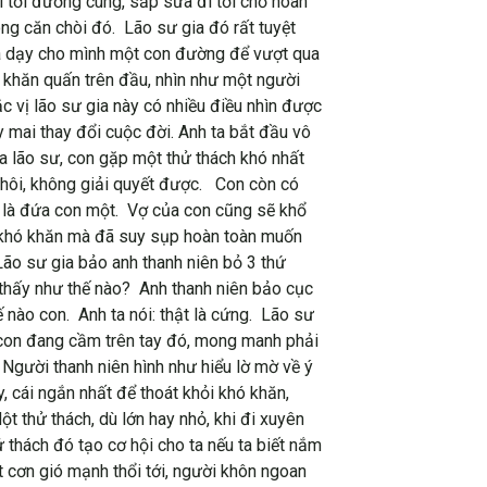
đi tới đường cùng, sắp sửa đi tới chỗ hoàn
ng căn chòi đó. Lão sư gia đó rất tuyệt
 gia dạy cho mình một con đường để vượt qua
ái khăn quấn trên đầu, nhìn như một người
ắc vị lão sư gia này có nhiều điều nhìn được
 mai thay đổi cuộc đời. Anh ta bắt đầu vô
ưa lão sư, con gặp một thử thách khó nhất
thôi, không giải quyết được. Con còn có
on là đứa con một. Vợ của con cũng sẽ khổ
ặp khó khăn mà đã suy sụp hoàn toàn muốn
 Lão sư gia bảo anh thanh niên bỏ 3 thứ
 thấy như thế nào? Anh thanh niên bảo cục
 nào con. Anh ta nói: thật là cứng. Lão sư
h con đang cầm trên tay đó, mong manh phải
 Người thanh niên hình như hiểu lờ mờ về ý
, cái ngắn nhất để thoát khỏi khó khăn,
ột thử thách, dù lớn hay nhỏ, khi đi xuyên
 thách đó tạo cơ hội cho ta nếu ta biết nắm
t cơn gió mạnh thổi tới, người khôn ngoan