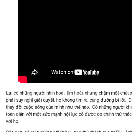
Lại có những người nhìn hoài, tìm hoài, nhưng chậm một chút 
phải suy nghĩ giải quyết, họ không tìm ra, cùng đường bí lối. 
thay đổi cuộc sống của mình như thế nào. Có những người khi
toàn diện với một sức mạnh nội lực có được do chính thử thá
với họ.