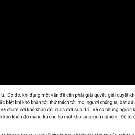
xíu. Do đó, khi đụng một vấn đề cần phải giải quyết, giải quyết 
Đặc biệt khi khó khăn tới, thử thách tới, mỗi người chúng ta, bắt
 va chạm với khó khăn đó, cuộc đời sụp đổ. Và có những người k
ch khó khăn đó mang lại cho họ một kho tàng kinh nghiệm. Để t