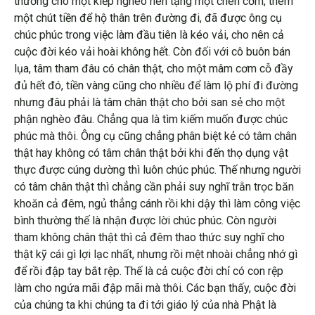
thương cho một kiếp nghèo nên tặng một chén cơm, thêm
một chút tiền để hộ thân trên đường đi, đã được ông cụ
chúc phúc trong việc làm đầu tiên là kéo vải, cho nên cả
cuộc đời kéo vải hoài không hết. Còn đối với cô buôn bán
lụa, tâm tham đâu có chân thật, cho một mâm cơm cỗ đầy
đủ hết đó, tiền vàng cũng cho nhiều để làm lộ phí đi đường
nhưng đâu phải là tâm chân thật cho bởi san sẻ cho một
phận nghèo đâu. Chẳng qua là tìm kiếm muốn được chúc
phúc mà thôi. Ông cụ cũng chẳng phân biệt kẻ có tâm chân
thật hay không có tâm chân thật bởi khi đến thọ dụng vật
thực được cúng dường thì luôn chúc phúc. Thế nhưng người
có tâm chân thật thì chẳng cần phải suy nghĩ trằn trọc băn
khoăn cả đêm, ngủ thẳng cánh rồi khi dậy thì làm công việc
bình thường thế là nhận được lời chúc phúc. Còn người
tham không chân thật thì cả đêm thao thức suy nghĩ cho
thật kỹ cái gì lợi lạc nhất, nhưng rồi mệt nhoài chẳng nhớ gì
để rồi đập tay bắt rệp. Thế là cả cuộc đời chỉ có con rệp
làm cho ngứa mãi đập mãi mà thôi. Các bạn thấy, cuộc đời
của chúng ta khi chúng ta đi tới giáo lý của nhà Phật là