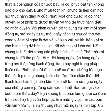
thật là cội nguồn của phước báu, là cõi phúc bất tận không
bao giờ khô cạn. Đừng mưu toan khi chúng ta tiếp cận học
hỏi thực hành giáo lý của Phật. Một ông cụ tới là do nhân
duyên. Một pháp ta được truyền và thọ để thực hành đều
do nhân duyên. Với nhân duyên đó ta cũng cứ làm mỗi ngày
đồng tu, mỗi ngày tự tu, mỗi ngày hành tu như cô thợ dệt
công việc mỗi ngày là dệt vải và kéo vải. Và khi kéo vải ra
vào ban sáng để bán sau khi đã dệt thì vải luôn dài. Nếu
chúng ta biết dệt trong các pháp hành của nhà Phật mà khi
chúng ta đã thọ pháp rồi – dệt hàng ngày tập hàng ngày
từng hơi thở, từng hành động, từng suy nghĩ trong pháp
thiện của Phật thì nhất định ta sẽ có được những tấm lụa
thật là đẹp mang phụng hiến cho đời. Tâm chân thật dệt
thành lụa chân thật, còn tâm tham sẽ tạo ra sự ngứa ngáy
của những con rệp đang cắn vào cơ thể. Bạn làm gì vào
buổi sớm thức dậy? Bạn không biết phải làm gì bởi cả đêm
trằn trọc hay bạn vẫn tiếp tục làm những việc mà các bạn
vẫn làm? Sự tu là sự thường nhật mỗi ngày ta nên tập. Cứ