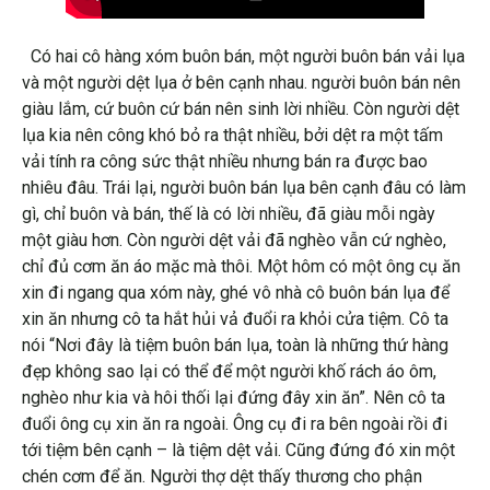
Có hai cô hàng xóm buôn bán, một người buôn bán vải lụa
và một người dệt lụa ở bên cạnh nhau. người buôn bán nên
giàu lắm, cứ buôn cứ bán nên sinh lời nhiều. Còn người dệt
lụa kia nên công khó bỏ ra thật nhiều, bởi dệt ra một tấm
vải tính ra công sức thật nhiều nhưng bán ra được bao
nhiêu đâu. Trái lại, người buôn bán lụa bên cạnh đâu có làm
gì, chỉ buôn và bán, thế là có lời nhiều, đã giàu mỗi ngày
một giàu hơn. Còn người dệt vải đã nghèo vẫn cứ nghèo,
chỉ đủ cơm ăn áo mặc mà thôi. Một hôm có một ông cụ ăn
xin đi ngang qua xóm này, ghé vô nhà cô buôn bán lụa để
xin ăn nhưng cô ta hắt hủi vả đuổi ra khỏi cửa tiệm. Cô ta
nói “Nơi đây là tiệm buôn bán lụa, toàn là những thứ hàng
đẹp không sao lại có thể để một người khố rách áo ôm,
nghèo như kia và hôi thối lại đứng đây xin ăn”. Nên cô ta
đuổi ông cụ xin ăn ra ngoài. Ông cụ đi ra bên ngoài rồi đi
tới tiệm bên cạnh – là tiệm dệt vải. Cũng đứng đó xin một
chén cơm để ăn. Người thợ dệt thấy thương cho phận