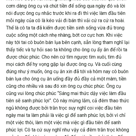
cơm dâng ông cụ và chút tiền để sống qua ngày đó và lời
nói được ông cụ nhắc trước khi ra đi thì việc làm đầu tiên
mỗi ngày của cô là kéo vải đi bán thì vải cứ ra cứ ra hoài.
Thế là cô ta ta đã kiếm được tiền sinh sống vừa đủ trong
cuộc sống một cách nhẹ nhàng, bớt cơ cực hơn. Khi việc
này tới tai cô buôn bán lụa bên cạnh, sẵn lòng tham nghĩ lại
thấy tiếc và tự hỏi sao ta không cho ông cụ ấy ăn để rồi ta
được chúc phúc. Cho nên cứ tìm ngược tìm xuôi, tìm đủ
mọi cách để hy vọng gặp lại được ông cụ. Và cuối cùng
đúng như ý muốn, ông cụ ăn xin đã tới và hôm nay cô buôn
bán lụa cho ông cụ ăn uống đầy đủ đầy cả một mâm, tiền
cũng cho nhiều và sau đó xin ông cụ chúc phúc. Ông cụ
cũng vui lòng chúc phúc “Sáng mai thức dậy việc làm đầu
tiên sẽ sanh phúc lợi”. Cô này mừng lắm, cả đêm thao thức
ngủ không được bởi trằn trọc suy nghĩ coi việc đầu tiên
ngày mai ta làm phải là việc gì để sanh phúc lợi, bởi vì chỉ
một việc thôi, làm một việc mà việc gì đầu tiên để sanh
phúc lợi. Cô ta cứ suy nghĩ như vậy cả đêm trằn trọc không