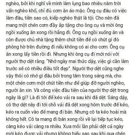
nghèo, bởi khi nghĩ về mình làm lụng bao nhiêu năm trời
vẩn nghèo khổ, chỉ đủ cơm ăn áo mặc. Ông cụ đâu có việc
làm đâu, tiền sao có, kiếp nghèo thật là tội. Cho nên đã
mang một chén cơm đầy ắp tặng cho ông cụ và mời ông
ngồi xuống ăn xong rồi hẵng đi. Ông cụ ngồi xuống ăn và
còn được chủ nhà tặng thêm chút tiền để có chút gì đó
phòng hờ trên đường đi nếu không có ai cho cơm. Ông cụ
ăn xong lấy tiền rồi đi. Nhưng khi ông cụ đi mới nói với
người thợ dệt rằng: “Nhớ ngày mai thức dậy, việc gì cần làm
trước sẽ có nhiều điều tốt đẹp”. Người thợ dệt cũng nghe
vậy thôi có nhớ gì đâu bởi trong tâm trong sáng mà, cho
một chén cơm một chút tiền như để giúp đỡ người nghèo,
người ăn xin. Và công việc đầu tiên của người thợ dệt trong
ngày là gì? Là đi tới để kéo vải ra sau khi đã dệt. Sáng dậy,
cô thợ dệt này đi tới chỗ vải đã dệt xong hôm trước để kéo,
kéo ra cuốn vào để mang đi bán. Nhưng cô ta kéo hoài mà
không hết. Cô ta mang đi bán xong rồi về lại tiếp tục kéo,
càng kéo vải càng ra nhiều. Xưa mỗi lần phải dệt cả ngày
mới kéo được vải nhưng không hiểu sao sau khi qua chén