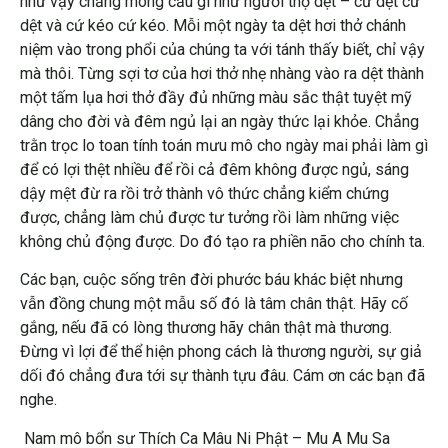
như vậy chẳng mong cầu gì như người thợ dệt – cứ dệt cứ
dệt và cứ kéo cứ kéo. Mỗi một ngày ta dệt hơi thở chánh
niệm vào trong phổi của chúng ta với tánh thấy biết, chỉ vậy
mà thôi. Từng sợi tơ của hơi thở nhẹ nhàng vào ra dệt thành
một tấm lụa hơi thở đầy đủ những màu sắc thật tuyệt mỹ
dâng cho đời và đêm ngủ lại an ngày thức lại khỏe. Chẳng
trằn trọc lo toan tính toán mưu mô cho ngày mai phải làm gì
để có lợi thệt nhiều để rồi cả đêm không được ngủ, sáng
dậy mệt đừ ra rồi trở thành vô thức chẳng kiểm chứng
được, chẳng làm chủ được tư tưởng rồi làm những việc
không chủ động được. Do đó tạo ra phiền não cho chính ta.
Các bạn, cuộc sống trên đời phước báu khác biệt nhưng
vẫn đồng chung một mẫu số đó là tâm chân thật. Hãy cố
gắng, nếu đã có lòng thương hãy chân thật mà thương.
Đừng vì lợi để thể hiện phong cách là thương người, sự giả
dối đó chẳng đưa tới sự thành tựu đâu. Cám ơn các bạn đã
nghe.
Nam mô bổn sư Thích Ca Mâu Ni Phật – Mu A Mu Sa