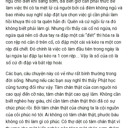
ngủ cho đến khi sáng sớm, đã đến giờ cần phải thức để
làm việc thì cô ta mệt lử cả người bởi cả đêm không ngủ và
bao nhiêu suy nghĩ sắp đặt lựa chọn việc gì cần phải làm
hồi khuya thì cô ta quên hẳn đi. Quên và cứ ngồi lừ ra đó
không biết phải làm gì. Nhưng rồi thấy cái cổ nó ngứa, nó
ngứa quá nên cô đưa tay ra đập một cái “đét” thì hóa ra là
con rệp nó cắn ở trên cổ, cô đập một cái và kéo ra một con
rệp đã chết. Đó chính là việc cô làm đầu tiên trong ngày là
lại ngứa lại đập lại kéo ra 1 con rệp…. Vậy là số của cô là
số cứ đi đập và bắt rệp hoài.
Các bạn, câu chuyện này có vẻ như rất bình thường trong
đời sống. Nhưng nếu các bạn suy nghĩ thì thấy Phật học
cũng tương đối như vậy. Tâm chân thật của con người nó
cao quý đến cỡ nào, tâm chân thật cao quý lắm. Không cần
biết nghèo hay giàu, chỉ cần tâm chân thật thôi đã có sự
chúc phúc rồi. Bởi tâm chân thật của chúng ta là cội nguồn
của cõi phúc nó tới. Ai không có tâm chân thật, phước báu
không có thì làm gì có phúc. Cô thợ dệt có tâm chân thật vì