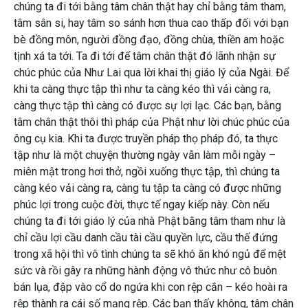
chúng ta đi tới bằng tâm chân thật hay chỉ bằng tâm tham,
tâm sân si, hay tâm so sánh hơn thua cao thấp đối với bạn
bè đồng môn, người đồng đạo, đồng chùa, thiền am hoặc
tịnh xá ta tới. Ta đi tới để tâm chân thật đó lãnh nhận sự
chúc phúc của Như Lai qua lời khai thị giáo lý của Ngài. Để
khi ta càng thực tập thì như ta càng kéo thì vải càng ra,
càng thực tập thì càng có được sự lợi lạc. Các bạn, bằng
tâm chân thật thôi thì pháp của Phật như lời chúc phúc của
ông cụ kia. Khi ta được truyền pháp thọ pháp đó, ta thực
tập như là một chuyện thường ngày vẫn làm mỗi ngày –
miên mật trong hơi thở, ngồi xuống thực tập, thì chúng ta
càng kéo vải càng ra, càng tu tập ta càng có được những
phúc lợi trong cuộc đời, thực tế ngay kiếp này. Còn nếu
chúng ta đi tới giáo lý của nhà Phật bằng tâm tham như là
chỉ cầu lợi cầu danh cầu tài cầu quyền lực, cầu thế đứng
trong xã hội thì vô tình chúng ta sẽ khó ăn khó ngủ để mệt
sức và rồi gây ra những hành động vô thức như cô buôn
bán lụa, đập vào cổ do ngứa khi con rệp cắn – kéo hoài ra
rệp thành ra cái số mạng rệp. Các bạn thấy không, tâm chân