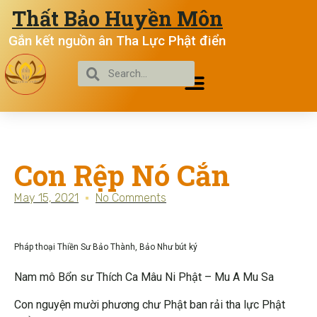
Thất Bảo Huyền Môn
Gắn kết nguồn ân Tha Lực Phật điển
Con Rệp Nó Cắn
May 15, 2021
No Comments
Pháp thoại Thiền Sư Bảo Thành, Bảo Như bút ký
Nam mô Bổn sư Thích Ca Mâu Ni Phật – Mu A Mu Sa
Con nguyện mười phương chư Phật ban rải tha lực Phật