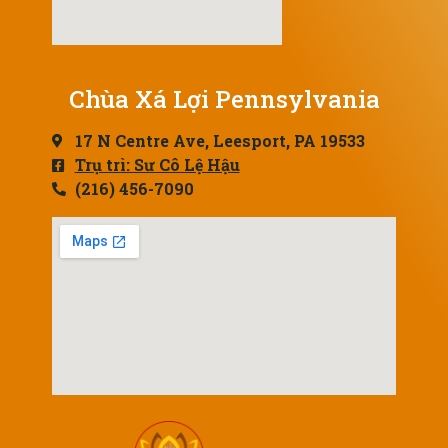
Chùa Xá Lợi Pennsylvania
17 N Centre Ave, Leesport, PA 19533
Trụ trì: Sư Cô Lệ Hậu
(216) 456-7090