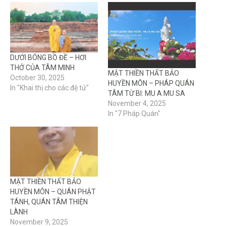
DƯỚI BÓNG BỒ ĐỀ – HƠI
THỞ CỦA TÂM MINH
MẬT THIỀN THẤT BẢO
October 30, 2025
HUYỀN MÔN – PHÁP QUÁN
In "Khai thị cho các đệ tử"
TÂM TỪ BI: MU A MU SA
November 4, 2025
In "7 Pháp Quán"
MẬT THIỀN THẤT BẢO
HUYỀN MÔN – QUÁN PHẬT
TÁNH, QUÁN TÂM THIỆN
LÀNH
November 9, 2025