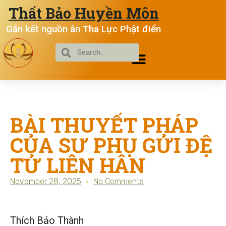
Thất Bảo Huyền Môn
Gắn kết nguồn ân Tha Lực Phật điển
BÀI THUYẾT PHÁP
CỦA SƯ PHỤ GỬI ĐỆ
TỬ LIÊN HÂN
November 28, 2025
No Comments
Thích Bảo Thành