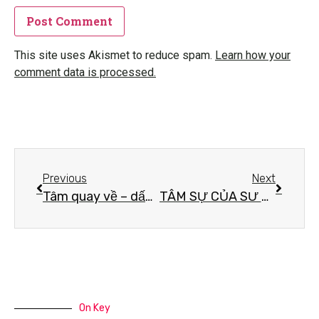
This site uses Akismet to reduce spam.
Learn how your
comment data is processed.
Previous
Next
Tâm quay về – dấu hiệu của sự trưởng thành trong đạo
TÂM SỰ CỦA SƯ PHỤ GỬI UYÊN
On Key