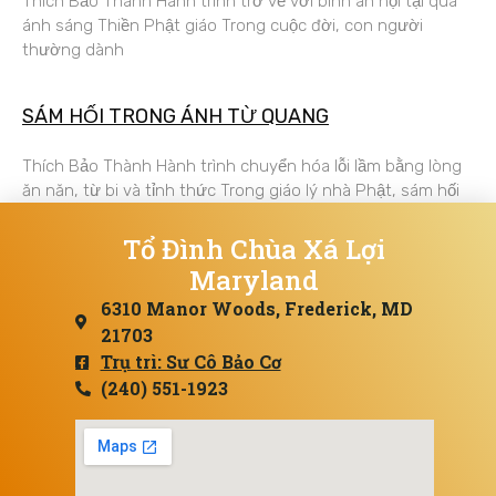
Thích Bảo Thành Hành trình trở về với bình an nội tại qua
ánh sáng Thiền Phật giáo Trong cuộc đời, con người
thường dành
SÁM HỐI TRONG ÁNH TỪ QUANG
Thích Bảo Thành Hành trình chuyển hóa lỗi lầm bằng lòng
ăn năn, từ bi và tỉnh thức Trong giáo lý nhà Phật, sám hối
Tổ Đình Chùa Xá Lợi
Maryland
6310 Manor Woods, Frederick, MD
21703
Trụ trì: Sư Cô Bảo Cơ
(240) 551-1923