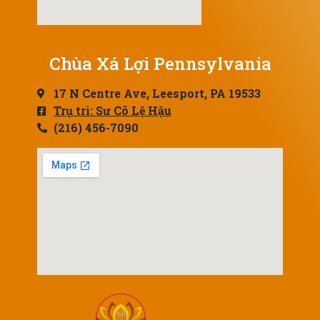
Chùa Xá Lợi Pennsylvania
17 N Centre Ave, Leesport, PA 19533
Trụ trì: Sư Cô Lệ Hậu
(216) 456-7090