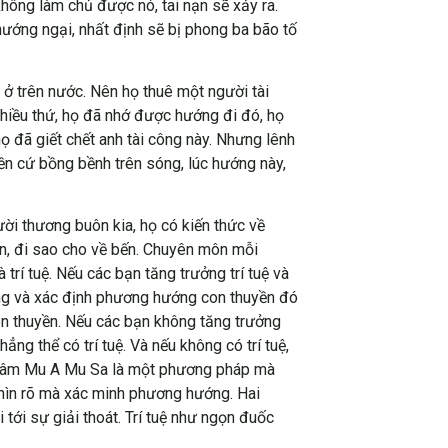
không làm chủ được nó, tai nạn sẽ xảy ra.
hướng ngại, nhất định sẽ bị phong ba bão tố
 ở trên nước. Nên họ thuê một người tài
nhiều thứ, họ đã nhớ được hướng đi đó, họ
ọ đã giết chết anh tài công này. Nhưng lênh
ền cứ bồng bềnh trên sóng, lúc hướng này,
ời thương buôn kia, họ có kiến thức về
ến, đi sao cho về bến. Chuyên môn mỗi
trí tuệ. Nếu các bạn tăng trưởng trí tuệ và
hướng và xác định phương hướng con thuyền đó
con thuyền. Nếu các bạn không tăng trưởng
ng thể có trí tuệ. Và nếu không có trí tuệ,
ệu âm Mu A Mu Sa là một phương pháp mà
 nhìn rõ mà xác minh phương hướng. Hai
tới sự giải thoát. Trí tuệ như ngọn đuốc