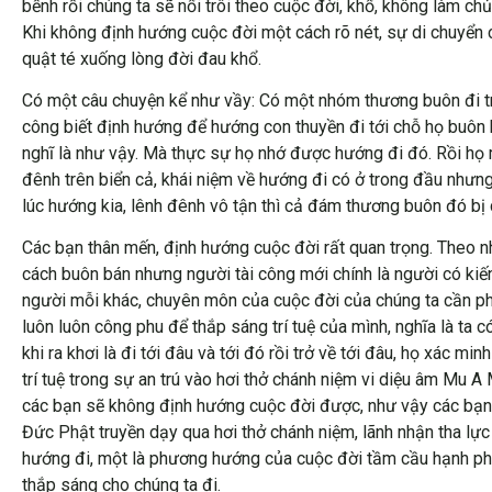
bềnh rồi chúng ta sẽ nổi trôi theo cuộc đời, khổ, không làm ch
Khi không định hướng cuộc đời một cách rõ nét, sự di chuyển 
quật té xuống lòng đời đau khổ.
Có một câu chuyện kể như vầy: Có một nhóm thương buôn đi trê
công biết định hướng để hướng con thuyền đi tới chỗ họ buôn b
nghĩ là như vậy. Mà thực sự họ nhớ được hướng đi đó. Rồi họ m
đênh trên biển cả, khái niệm về hướng đi có ở trong đầu nhưn
lúc hướng kia, lênh đênh vô tận thì cả đám thương buôn đó bị c
Các bạn thân mến, định hướng cuộc đời rất quan trọng. Theo nh
cách buôn bán nhưng người tài công mới chính là người có kiến
người mỗi khác, chuyên môn của cuộc đời của chúng ta cần phải 
luôn luôn công phu để thắp sáng trí tuệ của mình, nghĩa là ta 
khi ra khơi là đi tới đâu và tới đó rồi trở về tới đâu, họ xác
trí tuệ trong sự an trú vào hơi thở chánh niệm vi diệu âm Mu A 
các bạn sẽ không định hướng cuộc đời được, như vậy các bạn
Đức Phật truyền dạy qua hơi thở chánh niệm, lãnh nhận tha lực
hướng đi, một là phương hướng của cuộc đời tầm cầu hạnh phúc 
thắp sáng cho chúng ta đi.