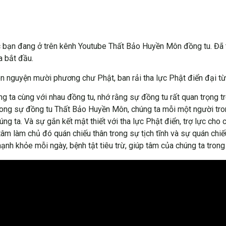
c bạn đang ở trên kênh Youtube Thất Bảo Huyền Môn đồng tu. Đã t
a bắt đầu.
nguyện mười phương chư Phật, ban rải tha lực Phật điển đại từ,
 ta cùng với nhau đồng tu, nhớ rằng sự đồng tu rất quan trọng tr
rong sự đồng tu Thất Bảo Huyền Môn, chúng ta mỗi một người tro
g ta. Và sự gắn kết mật thiết với tha lực Phật điển, trợ lực cho c
âm làm chủ đó quán chiếu thân trong sự tịch tĩnh và sự quán chiế
ạnh khỏe mỗi ngày, bệnh tật tiêu trừ, giúp tâm của chúng ta trong