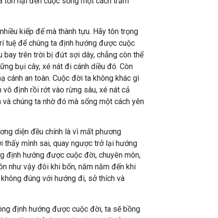
và tổn hại đến cuộc sống một cách trầm
nhiều kiếp để mà thành tựu. Hãy tôn trọng
 trí tuệ để chúng ta định hướng được cuộc
bay trên trời bị đứt sợi dây, chẳng còn thể
ng bụi cây, xé nát đi cánh diều đó. Còn
hạ cánh an toàn. Cuộc đời ta không khác gì
ô định rồi rớt vào rừng sâu, xé nát cả
nh và chúng ta nhờ đó mà sống một cách yên
ương diện đều chính là vì mất phương
 thấy mình sai, quay ngược trở lại hướng
ông định hướng được cuộc đời, chuyên môn,
ôn như vậy đôi khi bốn, năm năm đến khi
 không đúng với hướng đi, sở thích và
không định hướng được cuộc đời, ta sẽ bồng