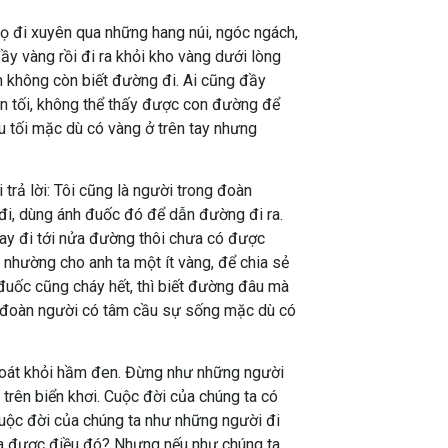
ọ đi xuyên qua những hang núi, ngóc ngách,
ầy vàng rồi đi ra khỏi kho vàng dưới lòng
m không còn biết đường đi. Ai cũng đầy
en tối, không thể thấy được con đường để
u tối mặc dù có vàng ở trên tay nhưng
trả lời: Tôi cũng là người trong đoàn
 đi, dùng ánh đuốc đó để dẫn đường đi ra.
nay đi tới nửa đường thôi chưa có được
 nhường cho anh ta một ít vàng, để chia sẻ
đuốc cũng cháy hết, thì biết đường đâu mà
cả đoàn người có tâm cầu sự sống mặc dù có
thoát khỏi hầm đen. Đừng như những người
trên biển khơi. Cuộc đời của chúng ta có
 Cuộc đời của chúng ta như những người đi
át ra được điều đó? Nhưng nếu như chúng ta