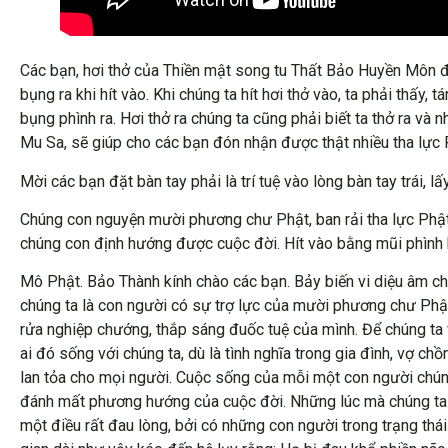
Các bạn, hơi thở của Thiền mật song tu Thất Bảo Huyền Môn đượ
bụng ra khi hít vào. Khi chúng ta hít hơi thở vào, ta phải thấy
bụng phình ra. Hơi thở ra chúng ta cũng phải biết ta thở ra và
Mu Sa, sẽ giúp cho các bạn đón nhận được thật nhiều tha lực 
Mời các bạn đặt bàn tay phải là trí tuệ vào lòng bàn tay trái, lấ
Chúng con nguyện mười phương chư Phật, ban rải tha lực Phật đi
chúng con định hướng được cuộc đời. Hít vào bằng mũi phình b
Mô Phật. Bảo Thành kính chào các bạn. Bảy biến vi diệu âm c
chúng ta là con người có sự trợ lực của mười phương chư Phật, 
rửa nghiệp chướng, thắp sáng đuốc tuệ của mình. Để chúng ta v
ai đó sống với chúng ta, dù là tình nghĩa trong gia đình, vợ ch
lan tỏa cho mọi người. Cuộc sống của mỗi một con người chúng 
đánh mất phương hướng của cuộc đời. Những lúc mà chúng ta
một điều rất đau lòng, bởi có những con người trong trạng thá