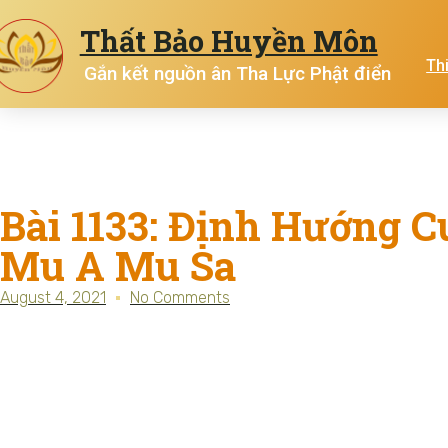
Thất Bảo Huyền Môn
Th
Gắn kết nguồn ân Tha Lực Phật điển
Bài 1133: Định Hướng Cu
Mu A Mu Sa
August 4, 2021
No Comments