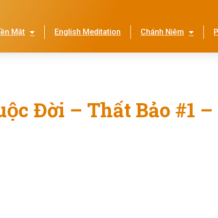
iền Mật
English Meditation
Chánh Niệm
P
Lễ Hội Nhớ Ơn Mẹ
Thi
ộc Đời – Thất Bảo #1 –