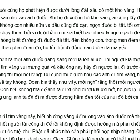
uối cùng họ phát hiện được dưới lòng đất sâu có một kho vàng. H
sâu nhờ vào ánh đuốc. Khi họ đi xuống tới kho vàng, ai cũng lấy đ
không còn nhiều nữa và dầu cũng đã cạn, ngọn đuốc bị tắt, tối o
chạy thoát bởi vì dưới hầm núi kia biết bao nhiêu là ngõ ngách đ
ọ không biết đường đi, đuốc đã tắt, đèn không còn, trong màn đêm 
heo phái đoàn đó, họ lủi thủi đi đằng sau bởi vì là già yếu.
ận ra một ánh đuốc đang sáng mới la lên ai đó. Thì người kia mới 
 tìm vàng vui mừng quá và kêu ông này hãy đi ngược lại, đi trước
g thì mới nói rằng: Tôi cũng mục đích như các anh đi tìm vàng, 
về tay không. Đoàn kia thấy như vậy, mới nghĩ rằng thôi mỗi người
Còn nếu không mà để anh ta đi xuống dưới kia oxi hết, ngược lại 
ương ưng, anh ta đã đi ra được đường hầm đen tối của núi đó bởi 
m đi tìm vàng này, biết nhường vàng để nương vào ánh đuốc mà 
chết người tài công đi để rồi không định được hướng mà phải chết 
gọn đuốc tuệ, chư Phật đã nhắc nhở cần phải phối hợp nhịp nhàng.
 lực, tiền bạc, danh vọng, địa vị. Chúng ta là người ai có thể tho