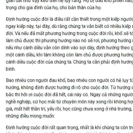
gian dài như vậy kéo đến hệ lụy rằng: Họ bị đau khổ phiền nã
trọng cho gia đình của họ, cho bản thân của họ.
Định hướng cuộc đời là điều rất cần thiết trong một kiếp ngườ
ngay kiếp này, tại đây, dù rằng chúng ta vẫn biết có nhiều kiế
đời. Và nếu đã mất phương hướng trong cuộc đời rồi, khổ sẽ tới
làm chủ được thì phương hướng nào nó sẽ rơi, phương hướng nà
nếu như cánh diều vẫn còn dính vào sợi dây, định hướng theo g
một cánh diều, khi tâm không còn làm chủ được phương hướng đ
cánh diều cuộc đời của chúng ta. Chúng ta cần phải định hướ
bình.
Bao nhiêu con người đau khổ, bao nhiêu con người có hệ lụy t
hướng, không định được hướng đi rõ cho cuộc đời. Từ hướng đ
bắc thì hỡi ơi cuộc đời đã hết, cái này có. Ngay cả những n
nghề nghiệp, cứ học mãi từ chuyên môn này xong rồi không h
già, mất hết thần trí, yếu rồi, học cũng chưa xong ở nhà trườ
những điều mong muốn.
Định hướng cuộc đời rất quan trọng, nhất là khi chúng ta còn 