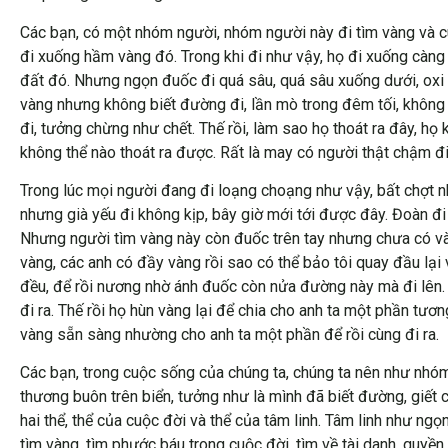
Các bạn, có một nhóm người, nhóm người này đi tìm vàng và c
đi xuống hầm vàng đó. Trong khi đi như vậy, họ đi xuống càng 
đất đó. Nhưng ngọn đuốc đi quá sâu, quá sâu xuống dưới, oxi 
vàng nhưng không biết đường đi, lần mò trong đêm tối, không 
đi, tưởng chừng như chết. Thế rồi, làm sao họ thoát ra đây, h
không thể nào thoát ra được. Rất là may có người thật chậm đi t
Trong lúc mọi người đang đi loạng choạng như vậy, bất chợt nh
nhưng già yếu đi không kịp, bây giờ mới tới được đây. Đoàn đi
Nhưng người tìm vàng này còn đuốc trên tay nhưng chưa có vàn
vàng, các anh có đầy vàng rồi sao có thể bảo tôi quay đầu lại 
đều, để rồi nương nhờ ánh đuốc còn nửa đường này mà đi lên. 
đi ra. Thế rồi họ hùn vàng lại để chia cho anh ta một phần t
vàng sẵn sàng nhường cho anh ta một phần để rồi cùng đi ra.
Các bạn, trong cuộc sống của chúng ta, chúng ta nên như nhó
thương buôn trên biển, tưởng như là mình đã biết đường, giết 
hai thể, thể của cuộc đời và thể của tâm linh. Tâm linh như n
tìm vàng, tìm phước báu trong cuộc đời, tìm về tài danh, quyền