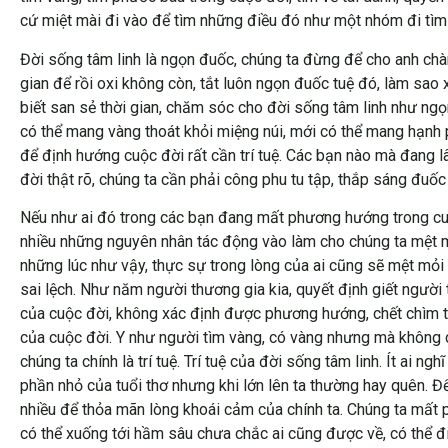
cứ miệt mài đi vào để tìm những điều đó như một nhóm đi tìm 
Đời sống tâm linh là ngọn đuốc, chúng ta đừng để cho anh chà
gian để rồi oxi không còn, tắt luôn ngọn đuốc tuệ đó, làm sa
biết san sẻ thời gian, chăm sóc cho đời sống tâm linh như ng
có thể mang vàng thoát khỏi miệng núi, mới có thể mang hạnh 
để định hướng cuộc đời rất cần trí tuệ. Các bạn nào mà đang
đời thật rõ, chúng ta cần phải công phu tu tập, thắp sáng đuốc
Nếu như ai đó trong các bạn đang mất phương hướng trong cuộc đ
nhiều những nguyên nhân tác động vào làm cho chúng ta mệt 
những lúc như vậy, thực sự trong lòng của ai cũng sẽ mệt mỏi
sai lệch. Như năm người thương gia kia, quyết định giết người t
của cuộc đời, không xác định được phương hướng, chết chìm tr
của cuộc đời. Y như người tìm vàng, có vàng nhưng mà không c
chúng ta chính là trí tuệ. Trí tuệ của đời sống tâm linh. Ít ai ng
phần nhỏ của tuổi thơ nhưng khi lớn lên ta thường hay quên. Đ
nhiều để thỏa mãn lòng khoái cảm của chính ta. Chúng ta mất 
có thể xuống tới hầm sâu chưa chắc ai cũng được về, có thể đi