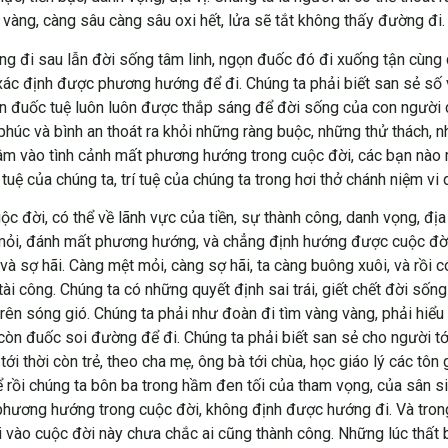
vàng, càng sâu càng sâu oxi hết, lửa sẽ tắt không thấy đường đi.
ng đi sau lẫn đời sống tâm linh, ngọn đuốc đó đi xuống tận cùng
o xác định được phương hướng để đi. Chúng ta phải biết san sẻ số
ọn đuốc tuệ luôn luôn được thắp sáng để đời sống của con người
phúc và bình an thoát ra khỏi những ràng buộc, những thử thách, 
 lâm vào tình cảnh mất phương hướng trong cuộc đời, các bạn nà
 tuệ của chúng ta, trí tuệ của chúng ta trong hơi thở chánh niệm v
ời, có thể về lãnh vực của tiền, sự thành công, danh vọng, địa vị,
mỏi, đánh mất phương hướng, và chẳng định hướng được cuộc đời 
 và sợ hãi. Càng mệt mỏi, càng sợ hãi, ta càng buông xuôi, và rồ
ài công. Chúng ta có những quyết định sai trái, giết chết đời sống 
ên sóng gió. Chúng ta phải như đoàn đi tìm vàng vàng, phải hiểu 
òn đuốc soi đường để đi. Chúng ta phải biết san sẻ cho người tới
hĩ tới thời còn trẻ, theo cha mẹ, ông bà tới chùa, học giáo lý các tôn
ể rồi chúng ta bôn ba trong hầm đen tối của tham vọng, của sân si
phương hướng trong cuộc đời, không định được hướng đi. Và trong 
 vào cuộc đời này chưa chắc ai cũng thành công. Những lúc thất b