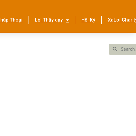
háp Thoại
Lời Thầy dạy
Hồi Ký
XaLoi Charit
ền Tình Ca
Hệ Thống