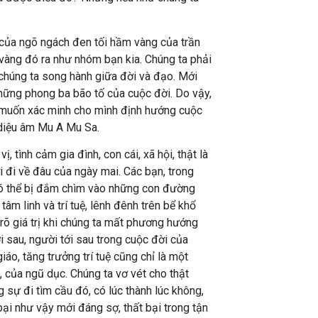
 của ngõ ngách đen tối hầm vàng của trần
 vàng đó ra như nhóm bạn kia. Chúng ta phải
 chúng ta song hành giữa đời và đạo. Mới
những phong ba bão tố của cuộc đời. Do vậy,
o muốn xác minh cho mình định hướng cuộc
i diệu âm Mu A Mu Sa.
 tình cảm gia đình, con cái, xã hội, thật là
đi về đâu của ngày mai. Các bạn, trong
i có thể bị đắm chìm vào những con đường
tâm linh và trí tuệ, lênh đênh trên bể khổ
rõ giá trị khi chúng ta mất phương hướng
 sau, người tới sau trong cuộc đời của
 giáo, tăng trưởng trí tuệ cũng chỉ là một
, của ngũ dục. Chúng ta vơ vét cho thật
sự đi tìm cầu đó, có lúc thành lúc không,
ại như vậy mới đáng sợ, thất bại trong tận