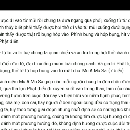
c đi vào từ mũi rồi chúng ta đưa ngang qua phổi, xuống từ từ đan
, tánh thấy biết phải thấy được hơi thở đi vào từ mũi xuống dưới bụ
 nhìn thấy được thật rõ bụng hóp vào. Phình bụng và hóp bụng, hít 
Phật điển.
y từ bi và trí tuệ chúng ta quán chiếu và an trú trong hơi thở chánh 
ển đại từ, đại bi xuống muôn loài chúng sanh. Và gia trì Phật lực
ụng, thở từ từ hóp bụng vào trì mật chú: Mu A Mu Sa. (7 biến)
hánh niệm Mu A Mu Sa giúp cho mỗi người chúng ta đón nhận được 
qua tha lực Phật điển đi xuyên suốt vào trong thân, tâm của chúng
ững bước trên cuộc đời này và hiện hữu với niềm hạnh phúc, bình 
ồng, cha mẹ, con cái, hay người ở bên ngoài cũng đều có trạng thái
ta, tùy theo từng giai đoạn nhưng nhất định sẽ có những lúc khi 
 đánh mất phương hướng, chúng ta không tìm được lại hướng đi 
i đánh mất phương hướng đó, không định hướng được cuộc đời trong