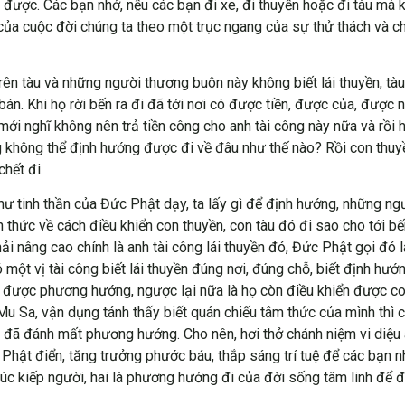
ủ được. Các bạn nhớ, nếu các bạn đi xe, đi thuyền hoặc đi tàu mà 
của cuộc đời chúng ta theo một trục ngang của sự thử thách và c
n tàu và những người thương buôn này không biết lái thuyền, tàu
án. Khi họ rời bến ra đi đã tới nơi có được tiền, được của, được 
ới nghĩ không nên trả tiền công cho anh tài công này nữa và rồi h
g không thể định hướng được đi về đâu như thế nào? Rồi con thuy
hết đi.
ư tinh thần của Đức Phật dạy, ta lấy gì để định hướng, những ngư
 thức về cách điều khiển con thuyền, con tàu đó đi sao cho tới b
nâng cao chính là anh tài công lái thuyền đó, Đức Phật gọi đó là 
có một vị tài công biết lái thuyền đúng nơi, đúng chỗ, biết định 
 minh được phương hướng, ngược lại nữa là họ còn điều khiển được 
Mu Sa, vận dụng tánh thấy biết quán chiếu tâm thức của mình thì chẳ
 đã đánh mất phương hướng. Cho nên, hơi thở chánh niệm vi di
 Phật điển, tăng trưởng phước báu, thắp sáng trí tuệ để các bạn
kiếp người, hai là phương hướng đi của đời sống tâm linh để đi 