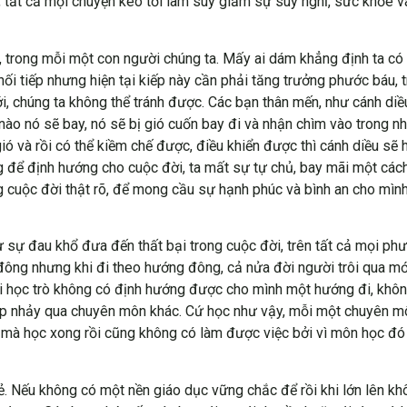
o, tất cả mọi chuyện kéo tới làm suy giảm sự suy nghĩ, sức khỏe 
i, trong mỗi một con người chúng ta. Mấy ai dám khẳng định ta có 
p nối tiếp nhưng hiện tại kiếp này cần phải tăng trưởng phước báu,
, chúng ta không thể tránh được. Các bạn thân mến, như cánh diều 
o nó sẽ bay, nó sẽ bị gió cuốn bay đi và nhận chìm vào trong nhữ
ió và rồi có thể kiềm chế được, điều khiển được thì cánh diều sẽ 
ể định hướng cho cuộc đời, ta mất sự tự chủ, bay mãi một cách v
ng cuộc đời thật rõ, để mong cầu sự hạnh phúc và bình an cho mì
ừ sự đau khổ đưa đến thất bại trong cuộc đời, trên tất cả mọi ph
ông nhưng khi đi theo hướng đông, cả nửa đời người trôi qua mới
gười học trò không có định hướng được cho mình một hướng đi, kh
ợp nhảy qua chuyên môn khác. Cứ học như vậy, mỗi một chuyên m
ng, mà học xong rồi cũng không có làm được việc bởi vì môn học đó
trẻ. Nếu không có một nền giáo dục vững chắc để rồi khi lớn lên 