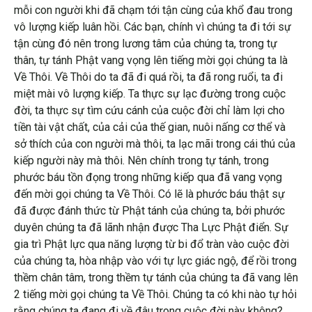
mỗi con người khi đã chạm tới tận cùng của khổ đau trong
vô lượng kiếp luân hồi. Các bạn, chính vì chúng ta đi tới sự
tận cùng đó nên trong lương tâm của chúng ta, trong tự
thân, tự tánh Phật vang vọng lên tiếng mời gọi chúng ta là
Về Thôi. Về Thôi do ta đã đi quá rồi, ta đã rong ruổi, ta đi
miệt mài vô lượng kiếp. Ta thực sự lạc đường trong cuộc
đời, ta thực sự tìm cứu cánh của cuộc đời chỉ làm lợi cho
tiền tài vật chất, của cải của thế gian, nuôi nấng cơ thể và
sở thích của con người mà thôi, ta lạc mãi trong cái thú của
kiếp người này mà thôi. Nên chính trong tự tánh, trong
phước báu tồn đọng trong những kiếp qua đã vang vọng
đến mời gọi chúng ta Về Thôi. Có lẽ là phước báu thật sự
đã được đánh thức từ Phật tánh của chúng ta, bởi phước
duyên chúng ta đã lãnh nhận được Tha Lực Phật điển. Sự
gia trì Phật lực qua năng lượng từ bi đổ tràn vào cuộc đời
của chúng ta, hòa nhập vào với tự lực giác ngộ, để rồi trong
thềm chân tâm, trong thềm tự tánh của chúng ta đã vang lên
2 tiếng mời gọi chúng ta Về Thôi. Chúng ta có khi nào tự hỏi
rằng chúng ta đang đi về đâu trong cuộc đời này không?