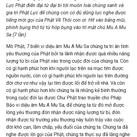
Lực Phật điển đại từ đại bi tới muôn loài chúng sanh và
gia trì Phật Lực để chúng con có đủ dũng lực nghe được
tiếng mời gọi của Phật Về Thôi con ơi. Hít vào bằng mũi,
phình bụng thở từ từ hóp bụng vào trì mật chú Mu A Mu
Sa (7 lần)
Mô Phật, 7 biến vi diệu âm Mu A Mu Sa chúng ta tri ân tình
yêu thương của Phật bởi ta lãnh nhận được quá nhiều năng
lượng từ bi của Phật vào trong cuộc đời của chúng ta. Còn
có gì hạnh phúc hơn khi người lạc trên sa mạc tìm được
nguồn nước, còn có gì hạnh phúc khi người lạc trên đường
đời chơ vơ như vậy lại tìm được lối để trở về nhà. Và còn
có gì hạnh phúc hơn khi chúng ta là những kẻ bình thường
trong cuộc đời lại được Chư Phật trao truyền cho Pháp
Bảo vi diệu âm Mu A Mu Sa, để chúng ta từ đó mở được
lòng yêu thương đón nhận được năng lượng từ bi, đón
nhận được từ trường yêu thương này tuôn trảy vào cuộc
đời khô cạn, lầm chấp, yếu đuối của chúng ta. Chúng ta đã
nghe được lời gọi của Phật, chúng ta thực sự đã lắng nghe