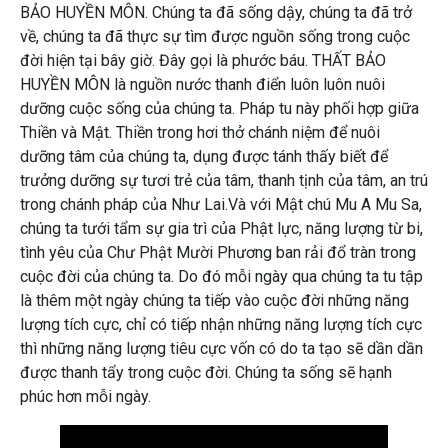
BẢO HUYỀN MÔN. Chúng ta đã sống dậy, chúng ta đã trở
về, chúng ta đã thực sự tìm được nguồn sống trong cuộc
đời hiện tại bây giờ. Đây gọi là phước báu. THẤT BẢO
HUYỀN MÔN là nguồn nước thanh điển luôn luôn nuôi
dưỡng cuộc sống của chúng ta. Pháp tu này phối hợp giữa
Thiền và Mật. Thiền trong hơi thở chánh niệm để nuôi
dưỡng tâm của chúng ta, dụng được tánh thấy biết để
trưởng dưỡng sự tươi trẻ của tâm, thanh tịnh của tâm, an trú
trong chánh pháp của Như Lai.Và với Mật chú Mu A Mu Sa,
chúng ta tưới tẩm sự gia trì của Phật lực, năng lượng từ bi,
tình yêu của Chư Phật Mười Phương ban rải đổ tràn trong
cuộc đời của chúng ta. Do đó mỗi ngày qua chúng ta tu tập
là thêm một ngày chúng ta tiếp vào cuộc đời những năng
lượng tích cực, chỉ có tiếp nhận những năng lượng tích cực
thì những năng lượng tiêu cực vốn có do ta tạo sẽ dần dần
được thanh tẩy trong cuộc đời. Chúng ta sống sẽ hạnh
phúc hơn mỗi ngày.