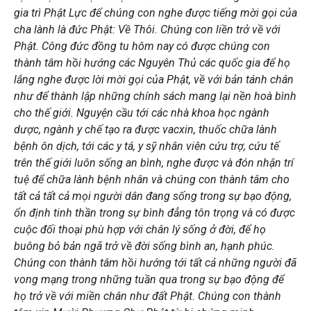
gia trì Phật Lực để chúng con nghe được tiếng mời gọi của
cha lành là đức Phật: Về Thôi. Chúng con liền trở về với
Phật. Công đức đồng tu hôm nay có được chúng con
thành tâm hồi hướng các Nguyên Thủ các quốc gia để họ
lắng nghe được lời mời gọi của Phật, về với bản tánh chân
như để thành lập những chính sách mang lại nền hoà bình
cho thế giới. Nguyện cầu tới các nhà khoa học ngành
dược, ngành y chế tạo ra được vacxin, thuốc chữa lành
bệnh ôn dịch, tới các y tá, y sỹ nhân viên cứu trợ, cứu tế
trên thế giới luôn sống an bình, nghe được và đón nhận trí
tuệ để chữa lành bệnh nhân và chúng con thành tâm cho
tất cả tất cả mọi người dân đang sống trong sự bạo động,
ổn định tinh thần trong sự bình đẳng tôn trọng và có được
cuộc đối thoại phù hợp với chân lý sống ở đời, để họ
buông bỏ bản ngã trở về đời sống bình an, hạnh phúc.
Chúng con thành tâm hồi hướng tới tất cả những người đã
vong mạng trong những tuần qua trong sự bạo động để
họ trở về với miền chân như đất Phật. Chúng con thành