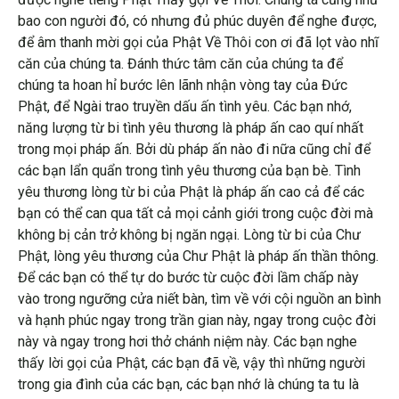
bao con người đó, có nhưng đủ phúc duyên để nghe được,
để âm thanh mời gọi của Phật Về Thôi con ơi đã lọt vào nhĩ
căn của chúng ta. Đánh thức tâm căn của chúng ta để
chúng ta hoan hỉ bước lên lãnh nhận vòng tay của Đức
Phật, để Ngài trao truyền dấu ấn tình yêu. Các bạn nhớ,
năng lượng từ bi tình yêu thương là pháp ấn cao quí nhất
trong mọi pháp ấn. Bởi dù pháp ấn nào đi nữa cũng chỉ để
các bạn lẩn quẩn trong tình yêu thương của bạn bè. Tình
yêu thương lòng từ bi của Phật là pháp ấn cao cả để các
bạn có thể can qua tất cả mọi cảnh giới trong cuộc đời mà
không bị cản trở không bị ngăn ngại. Lòng từ bi của Chư
Phật, lòng yêu thương của Chư Phật là pháp ấn thần thông.
Để các bạn có thể tự do bước từ cuộc đời lầm chấp này
vào trong ngưỡng cửa niết bàn, tìm về với cội nguồn an bình
và hạnh phúc ngay trong trần gian này, ngay trong cuộc đời
này và ngay trong hơi thở chánh niệm này. Các bạn nghe
thấy lời gọi của Phật, các bạn đã về, vậy thì những người
trong gia đình của các bạn, các bạn nhớ là chúng ta tu là