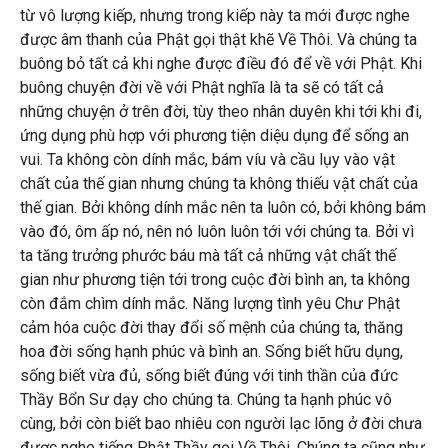
từ vô lượng kiếp, nhưng trong kiếp này ta mới được nghe
được âm thanh của Phật gọi thật khẽ Về Thôi. Và chúng ta
buông bỏ tất cả khi nghe được điều đó để về với Phật. Khi
buông chuyện đời về với Phật nghĩa là ta sẽ có tất cả
những chuyện ở trên đời, tùy theo nhân duyên khi tới khi đi,
ứng dụng phù hợp với phương tiện diệu dụng để sống an
vui. Ta không còn dính mắc, bám víu và cầu lụy vào vật
chất của thế gian nhưng chúng ta không thiếu vật chất của
thế gian. Bởi không dính mắc nên ta luôn có, bởi không bám
vào đó, ôm ấp nó, nên nó luôn luôn tới với chúng ta. Bởi vì
ta tăng trưởng phước báu mà tất cả những vật chất thế
gian như phương tiện tới trong cuộc đời bình an, ta không
còn đắm chìm dính mắc. Năng lượng tình yêu Chư Phật
cảm hóa cuộc đời thay đổi số mệnh của chúng ta, thăng
hoa đời sống hạnh phúc và bình an. Sống biết hữu dụng,
sống biết vừa đủ, sống biết đúng với tinh thần của đức
Thầy Bổn Sư dạy cho chúng ta. Chúng ta hạnh phúc vô
cùng, bởi còn biết bao nhiêu con người lạc lõng ở đời chưa
được nghe tiếng Phật Thầy gọi Về Thôi. Chúng ta cũng như