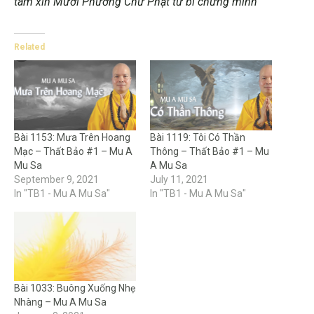
tâm xin Mười Phương Chư Phật từ bi chứng minh
Related
Bài 1153: Mưa Trên Hoang
Bài 1119: Tôi Có Thần
Mạc – Thất Bảo #1 – Mu A
Thông – Thất Bảo #1 – Mu
Mu Sa
A Mu Sa
September 9, 2021
July 11, 2021
In "TB1 - Mu A Mu Sa"
In "TB1 - Mu A Mu Sa"
Bài 1033: Buông Xuống Nhẹ
Nhàng – Mu A Mu Sa