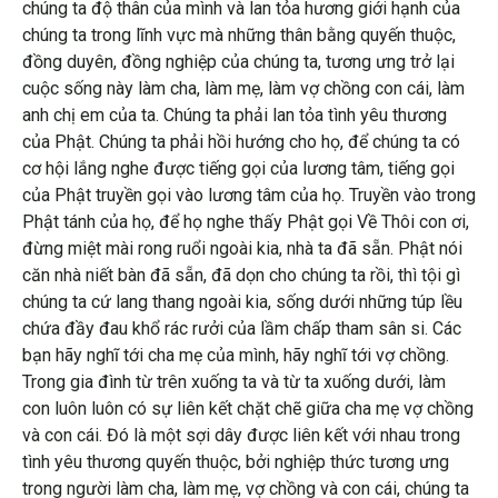
chúng ta độ thân của mình và lan tỏa hương giới hạnh của
chúng ta trong lĩnh vực mà những thân bằng quyến thuộc,
đồng duyên, đồng nghiệp của chúng ta, tương ưng trở lại
cuộc sống này làm cha, làm mẹ, làm vợ chồng con cái, làm
anh chị em của ta. Chúng ta phải lan tỏa tình yêu thương
của Phật. Chúng ta phải hồi hướng cho họ, để chúng ta có
cơ hội lắng nghe được tiếng gọi của lương tâm, tiếng gọi
của Phật truyền gọi vào lương tâm của họ. Truyền vào trong
Phật tánh của họ, để họ nghe thấy Phật gọi Về Thôi con ơi,
đừng miệt mài rong ruổi ngoài kia, nhà ta đã sẵn. Phật nói
căn nhà niết bàn đã sẵn, đã dọn cho chúng ta rồi, thì tội gì
chúng ta cứ lang thang ngoài kia, sống dưới những túp lều
chứa đầy đau khổ rác rưởi của lầm chấp tham sân si. Các
bạn hãy nghĩ tới cha mẹ của mình, hãy nghĩ tới vợ chồng.
Trong gia đình từ trên xuống ta và từ ta xuống dưới, làm
con luôn luôn có sự liên kết chặt chẽ giữa cha mẹ vợ chồng
và con cái. Đó là một sợi dây được liên kết với nhau trong
tình yêu thương quyến thuộc, bởi nghiệp thức tương ưng
trong người làm cha, làm mẹ, vợ chồng và con cái, chúng ta