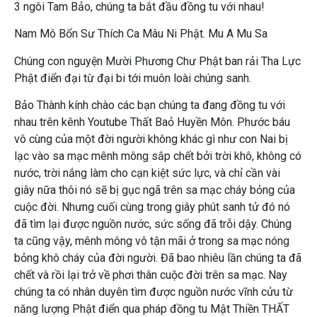
3 ngôi Tam Bảo, chúng ta bắt đầu đồng tu với nhau!
Nam Mô Bổn Sư Thích Ca Mâu Ni Phật. Mu A Mu Sa
Chúng con nguyện Mười Phương Chư Phật ban rải Tha Lực
Phật điển đại từ đại bi tới muôn loài chúng sanh.
Bảo Thành kính chào các bạn chúng ta đang đồng tu với
nhau trên kênh Youtube Thất Baỏ Huyền Môn. Phước báu
vô cùng của một đời người không khác gì như con Nai bị
lạc vào sa mạc mênh mông sắp chết bởi trời khô, không có
nước, trời nắng làm cho cạn kiệt sức lực, và chỉ cần vài
giây nữa thôi nó sẽ bị gục ngã trên sa mạc cháy bỏng của
cuộc đời. Nhưng cuối cùng trong giây phút sanh tử đó nó
đã tìm lại được nguồn nước, sức sống đã trỗi dậy. Chúng
ta cũng vậy, mênh mông vô tận mãi ở trong sa mạc nóng
bỏng khô cháy của đời người. Đã bao nhiêu lần chúng ta đã
chết và rồi lại trở về phơi thân cuộc đời trên sa mạc. Nay
chúng ta có nhân duyên tìm được nguồn nước vĩnh cửu từ
năng lượng Phật điển qua pháp đồng tu Mật Thiền THẤT