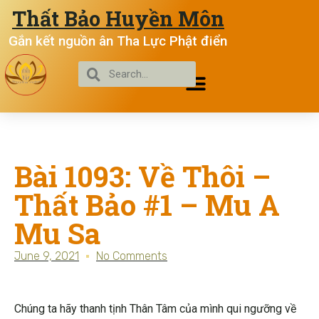
Thất Bảo Huyền Môn
Gắn kết nguồn ân Tha Lực Phật điển
Bài 1093: Về Thôi –
Thất Bảo #1 – Mu A
Mu Sa
June 9, 2021
No Comments
Chúng ta hãy thanh tịnh Thân Tâm của mình qui ngưỡng về