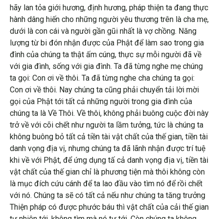
hãy lan tỏa giới hương, định hương, pháp thiện ta đang thực
hành dâng hiến cho những người yêu thương trên là cha mẹ,
dưới là con cái và người gần gũi nhất là vợ chồng. Năng
lượng từ bi đón nhận được của Phật để làm sao trong gia
đình của chúng ta thật ấm cúng, thực sự mỗi người đã về
với gia đình, sống với gia đình. Ta đã từng nghe mẹ chúng
ta gọi: Con ơi về thôi. Ta đã từng nghe cha chúng ta gọi:
Con ơi về thôi. Nay chúng ta cũng phải chuyển tải lời mời
gọi của Phật tới tất cả những người trong gia đình của
chúng ta là Về Thôi. Về thôi, không phải buông cuộc đời này
trở về với cõi chết như người ta lầm tưởng, tức là chúng ta
không buông bỏ tất cả tiền tài vật chất của thế gian, tiền tài
danh vọng địa vị, nhưng chúng ta đã lãnh nhận được trí tuệ
khi về với Phật, để ứng dụng tấ cả danh vọng địa vị, tiền tài
vật chất của thế gian chỉ là phương tiện mà thôi không còn
là mục đích cứu cánh để ta lao đầu vào tìm nó để rồi chết
với nó. Chúng ta sẽ có tất cả nếu như chúng ta tăng trưởng
Thiện pháp có được phước báu thì vật chất của cải thế gian
tự nhiên tới, không tìm mà nó tự tới. Còn chúng ta không