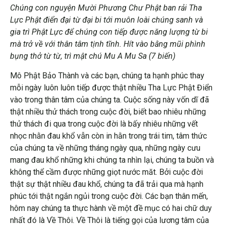
Chúng con nguyện Mười Phương Chư Phật ban rải Tha
Lực Phật điển đại từ đại bi tới muôn loài chúng sanh và
gia trì Phật Lực để chúng con tiếp được năng lượng từ bi
mà trở về với thân tâm tịnh tĩnh. Hít vào bằng mũi phình
bụng thở từ từ, trì mật chú Mu A Mu Sa (7 biến)
Mô Phật Bảo Thành và các bạn, chúng ta hạnh phúc thay
mỗi ngày luôn luôn tiếp được thật nhiều Tha Lực Phật Điển
vào trong thân tâm của chúng ta. Cuộc sống này vốn dĩ đã
thật nhiều thử thách trong cuộc đời, biết bao nhiêu những
thử thách đi qua trong cuộc đời là bấy nhiêu những vết
nhọc nhằn đau khổ vẫn còn in hằn trong trái tim, tâm thức
của chúng ta về những tháng ngày qua, những ngày cưu
mang đau khổ những khi chúng ta nhìn lại, chúng ta buồn và
không thể cầm được những giọt nước măt. Bởi cuộc đời
thật sự thật nhiều đau khổ, chúng ta đã trải qua mà hạnh
phúc tới thật ngắn ngủi trong cuộc đời. Các bạn thân mến,
hôm nay chúng ta thực hành về một đề mục có hai chữ duy
nhất đó là Về Thôi. Về Thôi là tiếng gọi của lương tâm của