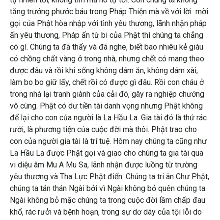
tăng trưởng phước báu trong Pháp Thiện mà về với lời mời
gọi của Phật hòa nhập với tình yêu thương, lãnh nhận pháp
ấn yêu thương, Pháp ấn từ bi của Phật thì chúng ta chẳng
có gì. Chúng ta đã thấy và đã nghe, biết bao nhiêu kẻ giàu
có chồng chất vàng ở trong nhà, nhưng chết có mang theo
được đâu và rồi khi sống không dám ăn, không dám xài,
làm bo bo giữ lấy, chết rồi có được gì đâu. Rồi con cháu ở
trong nhà lại tranh giành của cải đó, gây ra nghiệp chướng
vô cùng. Phật có dư tiền tài danh vọng nhưng Phật không
để lại cho con của người là La Hầu La. Gia tài đó là thứ rác
rưởi, là phương tiện của cuộc đời mà thôi. Phật trao cho
con của người gia tài là trí tuệ. Hôm nay chúng ta cũng như
La Hầu La được Phật gọi và giao cho chúng ta gia tài qua
vi diệu âm Mu A Mu Sa, lãnh nhận được luồng từ trường
yêu thương và Tha Lực Phật điển. Chúng ta tri ân Chư Phật,
chúng ta tán thán Ngài bởi vì Ngài không bỏ quên chúng ta.
Ngài không bỏ mặc chúng ta trong cuộc đời lầm chấp đau
khổ, rác rưởi và bệnh hoạn, trong sự dơ dáy của tội lỗi do