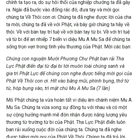
chính ta tạo ra, do sự hôi thối của nghiệp chướng ta đã gây
ra. Ngài đã bước vào đống rác đó, đưa tay và mời gọi
chúng ta Về Thôi con ơi. Chúng ta đã nghe được lời của cha
ta mời, chúng ta đã về với Phật, và bây giờ chúng ta hãy về
thôi. Về với bàn tay trí tuệ về với bàn tay từ bi. Về với trí tuệ
và từ bi để an nhiếp 7 biến vi diệu Mu A Mu Sa để chúng ta
sống trọn vẹn trong tình yêu thương của Phật. Mời các bạn:
Chúng con nguyện Mười Phương Chư Phật ban rải Tha
Lực Phật điển đại từ đại bi tới muôn loài chúng sanh và
gia trì Phật Lực để chúng con nghe được tiếng mời gọi của
Phật Về Thôi con ơi. Hít vào bằng mũi, phình bụng, thở từ
từ, hóp bụng vào, trì mật chú Mu A Mu Sa (7 lần)
Mô Phật chúng ta vừa hoàn tất vi diệu âm chánh niệm Mu A
Mu Sa. Chúng ta vừa xong sự đồng tu với nhau và có một
sự cộng hưởng mạnh mẽ đón nhận được năng lượng yêu
thương từ trường từ bi của Phật. Tha Lực Phật điển luôn
ban rải xuống cuộc đời của chúng ta. Chúng ta đã nghe
được tiếng mời gọi của Phật Về Thôi. Chúng ta đã trả lời