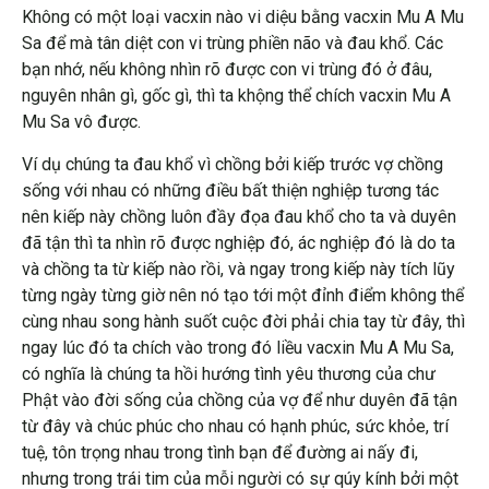
Không có một loại vacxin nào vi diệu bằng vacxin Mu A Mu
Sa để mà tân diệt con vi trùng phiền não và đau khổ. Các
bạn nhớ, nếu không nhìn rõ được con vi trùng đó ở đâu,
nguyên nhân gì, gốc gì, thì ta khộng thể chích vacxin Mu A
Mu Sa vô được.
Ví dụ chúng ta đau khổ vì chồng bởi kiếp trước vợ chồng
sống với nhau có những điều bất thiện nghiệp tương tác
nên kiếp này chồng luôn đầy đọa đau khổ cho ta và duyên
đã tận thì ta nhìn rõ được nghiệp đó, ác nghiệp đó là do ta
và chồng ta từ kiếp nào rồi, và ngay trong kiếp này tích lũy
từng ngày từng giờ nên nó tạo tới một đỉnh điểm không thể
cùng nhau song hành suốt cuộc đời phải chia tay từ đây, thì
ngay lúc đó ta chích vào trong đó liều vacxin Mu A Mu Sa,
có nghĩa là chúng ta hồi hướng tình yêu thương của chư
Phật vào đời sống của chồng của vợ để như duyên đã tận
từ đây và chúc phúc cho nhau có hạnh phúc, sức khỏe, trí
tuệ, tôn trọng nhau trong tình bạn để đường ai nấy đi,
nhưng trong trái tim của mỗi người có sự qúy kính bởi một