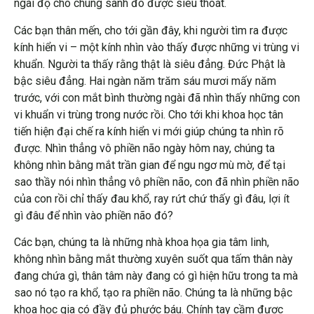
ngài độ cho chúng sanh đó được siêu thoát.
Các bạn thân mến, cho tới gần đây, khi người tìm ra được
kính hiển vi – một kính nhìn vào thấy được những vi trùng vi
khuẩn. Người ta thấy rằng thật là siêu đẳng. Đức Phật là
bậc siêu đẳng. Hai ngàn năm trăm sáu mươi mấy năm
trước, với con mắt bình thường ngài đã nhìn thấy những con
vi khuẩn vi trùng trong nước rồi. Cho tới khi khoa học tân
tiến hiện đại chế ra kính hiển vi mới giúp chúng ta nhìn rõ
được. Nhìn thẳng vô phiền não ngày hôm nay, chúng ta
không nhìn bằng mắt trần gian để ngu ngơ mù mờ, để tại
sao thầy nói nhìn thẳng vô phiền não, con đã nhìn phiền não
của con rồi chỉ thấy đau khổ, ray rứt chứ thấy gì đâu, lợi ít
gì đâu để nhìn vào phiền não đó?
Các bạn, chúng ta là những nhà khoa họa gia tâm linh,
không nhìn bằng mắt thường xuyên suốt qua tấm thân này
đang chứa gì, thân tâm này đang có gì hiện hữu trong ta mà
sao nó tạo ra khổ, tạo ra phiền não. Chúng ta là những bậc
khoa học gia có đầy đủ phước báu. Chính tay cầm được