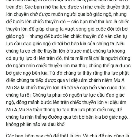
trên đời. Các bạn nhớ tha lực được ví như chiếc thuyền thật
lớn chuyên chở được muôn người qua bờ giác ngộ, nhưng
để bước lên chiếc thuyền đó – các bạn nhớ tha lực là chiếc
thuyền lớn để giúp chúng ta vượt sóng gió cuộc đời tới bờ
giác ngộ – nhưng để bước lên chiếc thuyền đó vẫn cần tự
lực cầu đạo giác ngộ đi tới bờ bên kia của chúng ta. Nếu
chúng ta có chiếc thuyền lớn ở trước mặt, chúng ta không
có sự tự lực đi lên trên đó, thì ta mãi mãi chỉ là người đứng
đó ngắm nhìn chiếc thuyền lớn mà thôi, chẳng thể qua được
bờ giác ngộ bên kia. Từ đó chúng ta thấy rằng tha lực phật
điển chúng ta tiếp được qua vi diệu âm chánh niệm Mu A
Mu Sa là chiếc thuyền lớn đã tới và cập bến vào cuộc đời
chúng ta rồi. Chúng ta phải có nguồn tự lực cầu đạo giác
ngộ, dõng mãnh bước lên trên chiếc thuyền lớn vi diệu âm
Mu A Mu Sa thần thông tự tạo tha lực phật điển này, để
chúng ta nhìn thẳng đường qua tới bờ bên kia bờ giác ngộ,
không phiền não và đau khổ.
Các bạn, hôm nay chủ để thật là lớn. Và chủ để này cũng là