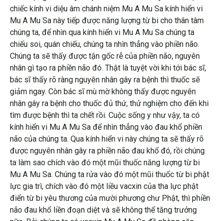
chiếc kính vi diệu âm chánh niệm Mu A Mu Sa kính hiển vi
Mu A Mu Sa này tiếp được năng lượng từ bi cho thân tâm
chúng ta, để nhìn qua kính hiển vi Mu A Mu Sa chúng ta
chiếu soi, quán chiếu, chúng ta nhìn thẳng vào phiền não.
Chúng ta sẽ thấy được tận gốc rễ của phiền não, nguyên
nhân gì tạo ra phiền não đó. Thật là tuyệt vời khi tới bác sĩ,
bác sĩ thấy rõ ràng nguyên nhân gây ra bệnh thì thuốc sẽ
giảm ngay. Còn bác sĩ mù mờ không thấy được nguyên
nhân gây ra bệnh cho thuốc đủ thứ, thử nghiệm cho đến khi
tìm được bệnh thì ta chết rồi. Cuộc sống y như vậy, ta có
kính hiển vi Mu A Mu Sa để nhìn thẳng vào đau khổ phiền
não của chúng ta. Qua kính hiển vi này chúng ta sẽ thấy rõ
được nguyên nhân gây ra phiền não đau khổ đó, rồi chúng
ta làm sao chích vào đó một mũi thuốc năng lượng từ bi
Mu A Mu Sa. Chúng ta rửa vào đó một mũi thuốc từ bi phật
lực gia trì, chích vào đó một liều vacxin của tha lực phật
điển từ bi yêu thương của mười phương chư Phật, thì phiền
não đau khổ liền đoạn diệt và sẽ không thể tăng trưởng