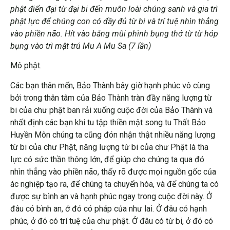
phật điển đại từ đại bi đến muôn loài chúng sanh và gia trì
phật lực để chúng con có đầy đủ từ bi và trí tuệ nhìn thẳng
vào phiền não. Hít vào bằng mũi phình bụng thở từ từ hóp
bụng vào trì mật trú Mu A Mu Sa (7 lần)
Mô phật.
Các bạn thân mến, Bảo Thành bây giờ hạnh phúc vô cùng
bởi trong thân tâm của Bảo Thành tràn đầy năng lượng từ
bi của chư phật ban rải xuống cuộc đời của Bảo Thành và
nhất định các bạn khi tu tập thiền mật song tu Thất Bảo
Huyền Môn chúng ta cũng đón nhận thật nhiều năng lượng
từ bi của chư Phật, năng lượng từ bi của chư Phật là tha
lực có sức thần thông lớn, để giúp cho chúng ta qua đó
nhìn thẳng vào phiền não, thấy rõ được mọi nguồn gốc của
ác nghiệp tạo ra, để chúng ta chuyển hóa, và để chúng ta có
được sự bình an và hạnh phúc ngay trong cuộc đời này. Ở
đâu có bình an, ở đó có pháp của như lai. Ở đâu có hạnh
phúc, ở đó có trí tuệ của chư phật. Ở đâu có từ bi, ở đó có