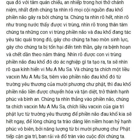
qua đó với tâm quán chiếu, an nhiếp trong hơi thở chánh
niệm, nhất định chúng ta nhìn rõ mọi cội nguồn đau khổ
phiền não gây ra bởi chúng ta. Chúng ta nhìn rõ hết, nhìn rõ
như trong nước thấy được vi trùng, nhìn rõ trong thân tâm
chúng ta những con vi trùng phiền não và đau khổ đang tác
yêu tác quái trong đó, gây cho chúng ta hao mòn sinh lực,
gây cho chúng ta bị tổn hại đến tinh thần, gây ra bệnh hoạn
và chết dần theo năm tháng. Nhìn rõ được con vi trùng
phiền não đau khổ đó do ác nghiệp gì ta tạo ra, ta sẽ nhìn
rõ qua kính hiển vi Mu A Mu Sa. Và chúng ta chích một liều
vacxin Mu A Mu Sa, tiêm vào phiền não đau khổ đó từ
trường yêu thương của mười phương chư phật, thì đau khổ
phiền não liền được chuyển hóa và tận diệt, trở thành hạnh
phúc và bình an. Chúng ta nhìn thẳng vào phiền não, chúng
ta chích vacxin Mu A Mu Sa, chích liều vacxin của gia trì
phật lực từ trường yêu thương để phiền não đau khổ kia sẽ
hết ngay, để lòng chúng ta trào dâng lên niềm hoan hỷ hạnh
phúc vô biên, bởi năng lượng từ bi mười phương chư Phật
tiếp cận gia trì, ban rải và đổ tràn vào cuộc đời chúng ta.