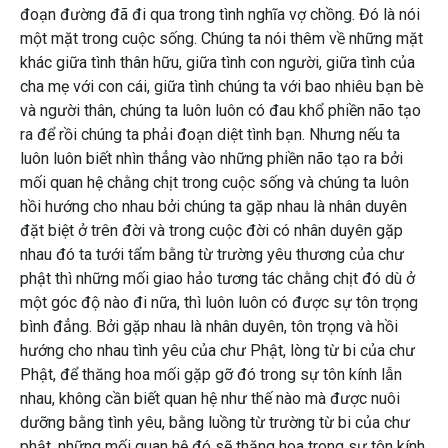
đoạn đường đã đi qua trong tình nghĩa vợ chồng. Đó là nói
một mặt trong cuộc sống. Chúng ta nói thêm về những mặt
khác giữa tình thân hữu, giữa tình con người, giữa tình của
cha mẹ với con cái, giữa tình chúng ta với bao nhiêu bạn bè
và người thân, chúng ta luôn luôn có đau khổ phiền não tạo
ra để rồi chúng ta phải đoạn diệt tình bạn. Nhưng nếu ta
luôn luôn biết nhìn thẳng vào những phiền não tạo ra bởi
mối quan hệ chằng chịt trong cuộc sống và chúng ta luôn
hồi hướng cho nhau bởi chúng ta gặp nhau là nhân duyên
đặt biệt ở trên đời và trong cuộc đời có nhân duyên gặp
nhau đó ta tưới tẩm bằng từ trường yêu thương của chư
phật thì những mối giao hảo tương tác chằng chịt đó dù ở
một góc độ nào đi nữa, thì luôn luôn có được sự tôn trọng
bình đẳng. Bởi gặp nhau là nhân duyên, tôn trọng và hồi
hướng cho nhau tình yêu của chư Phật, lòng từ bi của chư
Phật, để thăng hoa mối gặp gỡ đó trong sự tôn kính lẫn
nhau, không cần biết quan hệ như thế nào mà được nuôi
dưỡng bằng tình yêu, bằng luồng từ trường từ bi của chư
phật, những mối quan hệ đó sẽ thăng hoa trong sự tôn kính,