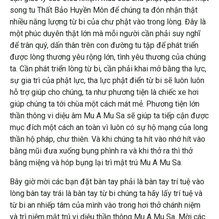
song tu Thất Bảo Huyền Môn để chúng ta đón nhận thật
nhiều năng lượng từ bi của chư phật vào trong lòng. Đây là
một phúc duyên thật lớn mà mỗi người cần phải suy nghĩ
để trân quý, dấn thân trên con đường tu tập để phát triển
được lòng thương yêu rộng lớn, tình yêu thương của chúng
ta. Cần phát triển lòng từ bi, cần phải khai mở bằng tha lực,
sự gia trì của phật lực, tha lực phật điển từ bi sẽ luôn luôn
hỗ trợ giúp cho chúng, ta như phương tiện là chiếc xe hơi
giúp chúng ta tới chùa một cách mát mẻ. Phương tiện lớn
thần thông vi diệu âm Mu A Mu Sa sẽ giúp ta tiếp cận được
mục đích một cách an toàn vì luôn có sự hộ mạng của long
thần hộ pháp, chư thiên. Và khi chúng ta hít vào nhớ hít vào
bằng mũi đưa xuống bụng phình ra và khi thở ra thì thở
bằng miệng và hóp bụng lại trì mật trú Mu A Mu Sa.
Bây giờ mời các bạn đặt bàn tay phải là bàn tay trí tuệ vào
lòng bàn tay trái là bàn tay từ bi chúng ta hãy lấy trí tuệ và
từ bi an nhiếp tâm của mình vào trong hơi thở chánh niệm
và trì niệm mật trú vi diệu thần thông Mu A Mu Sa. Mời các