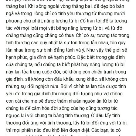
thắng bại. Khi sống ngoài vòng thắng bại, đã dẹp bỏ bản
ngã và trong lòng chỉ có tình yêu thương từ thương mười
phương chư phật, năng lượng từ bi đổ tràn tới để ta tương
tác với mọi loài mọi vật bằng năng lượng từ bi, và từ đó
chẳng thắng cũng chẳng có thua. Chỉ có sự tương tác trong
tình thương cao qúy nhất là sự tôn trọng lẫn nhau, tôn qúy
lẫn nhau trong sự bình đẳng tánh và ý. Như vậy thế giới sẽ
hạnh phúc, gia đình sẽ hạnh phúc. Đặc biệt trong gia đình
của chúng ta, nếu chúng ta biết phát huy năng lượng từ bi
này lan tỏa trong cuộc đời, sẽ không còn chiến tranh trong
gia đình, sẽ không còn đấu khẩu, xung khắc, sẽ không còn
những sự đối nghịch nữa. Bởi vì chính ta lan tỏa được tình
yêu đó trong gia đình thì những đối tượng như vợ chồng
con cái cha mẹ sẽ được thấm nhuần nguồn ân từ bi từ
chúng ta để cảm hóa đời sống của họ cũng tương tác
ngược lại với chúng ta bằng tình thương. Ở đâu lấy tình
thương đối ứng với tình thương, lấy từ bi đối ứng với từ bi,
thì mọi phiền não đau khổ liền đoạn diệt. Các bạn, ta có