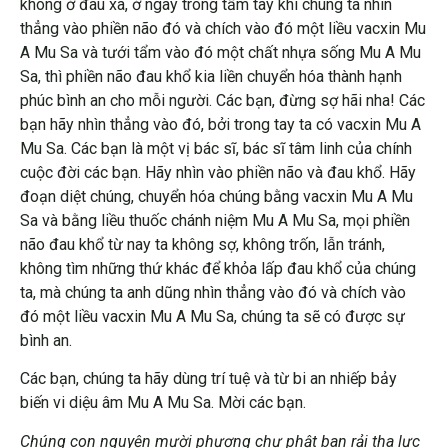
không ở đâu xa, ở ngay trong tầm tay khi chúng ta nhìn
thẳng vào phiền não đó và chích vào đó một liều vacxin Mu
A Mu Sa và tưới tẩm vào đó một chất nhựa sống Mu A Mu
Sa, thì phiền não đau khổ kia liền chuyển hóa thành hạnh
phúc bình an cho mỗi người. Các bạn, đừng sợ hãi nha! Các
bạn hãy nhìn thẳng vào đó, bởi trong tay ta có vacxin Mu A
Mu Sa. Các bạn là một vị bác sĩ, bác sĩ tâm linh của chính
cuộc đời các bạn. Hãy nhìn vào phiền não và đau khổ. Hãy
đoạn diệt chúng, chuyển hóa chúng bằng vacxin Mu A Mu
Sa và bằng liều thuốc chánh niệm Mu A Mu Sa, mọi phiền
não đau khổ từ nay ta không sợ, không trốn, lẫn tránh,
không tìm những thứ khác để khỏa lấp đau khổ của chúng
ta, mà chúng ta anh dũng nhìn thẳng vào đó và chích vào
đó một liều vacxin Mu A Mu Sa, chúng ta sẽ có được sự
bình an.
Các bạn, chúng ta hãy dùng trí tuệ và từ bi an nhiếp bảy
biến vi diệu âm Mu A Mu Sa. Mời các bạn.
Chúng con nguyện mười phương chư phật ban rải tha lực