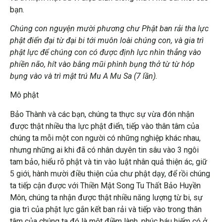
bạn.
Chúng con nguyện mười phương chư Phật ban rải tha lực
phật điển đại từ đại bi tới muôn loài chúng con, và gia trì
phật lực để chúng con có được định lực nhìn thẳng vào
phiền não, hít vào bằng mũi phình bụng thở từ từ hóp
bụng vào và trì mật trú Mu A Mu Sa (7 lần).
Mô phật
Bảo Thành và các bạn, chúng ta thực sự vừa đón nhận
được thật nhiều tha lực phật điển, tiếp vào thân tâm của
chúng ta mỗi một con người có những nghiệp khác nhau,
nhưng những ai khi đã có nhân duyên tin sâu vào 3 ngôi
tam bảo, hiểu rõ phật và tin vào luật nhân quả thiện ác, giữ
5 giới, hành mười điều thiện của chư phật dạy, để rồi chúng
ta tiếp cận được với Thiền Mật Song Tu Thất Bảo Huyền
Môn, chúng ta nhận được thật nhiều năng lượng từ bi, sự
gia trì của phật lực gắn kết ban rải và tiếp vào trong thân
tâm của chúng ta đó là một điềm lành, phúc báu hiếm có ở