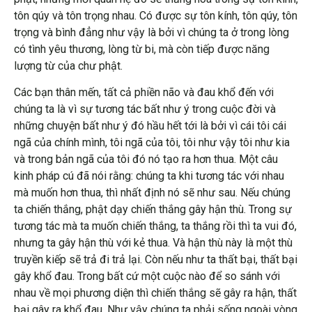
tôn qúy và tôn trọng nhau. Có được sự tôn kính, tôn qúy, tôn
trọng và bình đẳng như vậy là bởi vì chúng ta ở trong lòng
có tình yêu thương, lòng từ bi, mà còn tiếp được năng
lượng từ của chư phật.
Các bạn thân mến, tất cả phiền não và đau khổ đến với
chúng ta là vì sự tương tác bất như ý trong cuộc đời và
những chuyện bất như ý đó hầu hết tới là bởi vì cái tôi cái
ngã của chính mình, tôi ngã của tôi, tôi như vậy tôi như kia
và trong bản ngã của tôi đó nó tạo ra hơn thua. Một câu
kinh pháp cú đã nói rằng: chúng ta khi tương tác với nhau
mà muốn hơn thua, thì nhất định nó sẽ như sau. Nếu chúng
ta chiến thắng, phật dạy chiến thắng gây hận thù. Trong sự
tương tác mà ta muốn chiến thắng, ta thắng rồi thì ta vui đó,
nhưng ta gây hận thù với kẻ thua. Và hận thù này là một thù
truyền kiếp sẽ trả đi trả lại. Còn nếu như ta thất bại, thất bại
gây khổ đau. Trong bất cứ một cuộc nào để so sánh với
nhau về mọi phương diện thì chiến thắng sẽ gây ra hận, thất
bại gây ra khổ đau. Như vậy chúng ta phải sống ngoài vòng