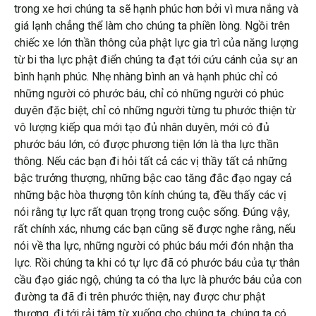
trong xe hơi chúng ta sẽ hạnh phúc hơn bởi vì mưa nắng và
giá lạnh chẳng thể làm cho chúng ta phiền lòng. Ngồi trên
chiếc xe lớn thần thông của phật lực gia trì của năng lượng
từ bi tha lực phật điển chúng ta đạt tới cứu cánh của sự an
bình hạnh phúc. Nhẹ nhàng bình an và hạnh phúc chỉ có
những người có phước báu, chỉ có những người có phúc
duyên đặc biệt, chỉ có những người từng tu phước thiện từ
vô lượng kiếp qua mới tạo đủ nhân duyên, mới có đủ
phước báu lớn, có được phương tiện lớn là tha lực thần
thông. Nếu các bạn đi hỏi tất cả các vị thầy tất cả những
bậc trưởng thượng, những bậc cao tăng đắc đạo ngay cả
những bậc hòa thượng tôn kính chúng ta, đều thấy các vị
nói rằng tự lực rất quan trọng trong cuộc sống. Đúng vậy,
rất chính xác, nhưng các bạn cũng sẽ được nghe rằng, nếu
nói về tha lực, những người có phúc báu mới đón nhận tha
lực. Rồi chúng ta khi có tự lực đã có phước báu của tự thân
cầu đạo giác ngộ, chúng ta có tha lực là phước báu của con
đường ta đã đi trên phước thiện, nay được chư phật
thương, đi tới rải tâm từ xuống cho chúng ta, chúng ta có