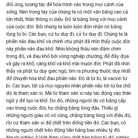
đối ứng, tương tác để hòa mình vào trong mọi cảnh của
sống. Nên trong tay của chúng ta có một văn bằng cao cả
lớn nhất, thần thông vi diệu. Đó là bằng lòng với mọi cảnh
của cuộc đời. Bởi chúng ta luôn luôn đón nhận nó bằng
lòng từ bi. Các bạn, cứ tư duy đi, cứ tư duy đi. Chúng ta là
phiền não đau khổ và chính chư phật đã nhìn thấy cuộc đời
này phiền não đau khổ. Nhìn không thấu nên đắm chìm
trong đó, và đau khổ bởi vòng nghiệp chướng, để đầy đọa
và gây ra khổ, càng khổ và khổ mãi muôn đời. Phật đã nhìn
thấy và phật tư duy giác ngộ, tìm ra phương thuốc duy nhất
để chuyển hóa khổ đau phiền não. Đó là từ bi, là vacxin từ
bi. Các bạn, tất cả mọi nguyên nhân phiền não tới từ ba chỗ:
đó là tham sân si. Mà từ tham sân si này tác động vào thân
ngữ ý để tạo ra khổ. Do đó, những người dù có bằng cấp
cao trong cuộc đời, họ chẳng bằng lòng đâu. Thiếu gì
những người giàu có vô cùng, chẳng bằng lòng với điều đó,
rồi cứ tham sân si để chết trên đống tiền đó. Các bạn, có
những người chết trên đống tiền hằng bao nhiêu tỷ đô.
Người nghèo ở Việt Nam cũng chết trên hằng tỷ đô, nghèo