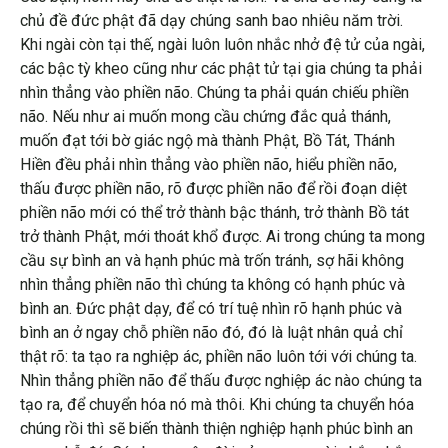
chủ đề đức phật đã dạy chúng sanh bao nhiêu năm trời.
Khi ngài còn tại thế, ngài luôn luôn nhắc nhở đệ tử của ngài,
các bậc tỳ kheo cũng như các phật tử tại gia chúng ta phải
nhìn thẳng vào phiền não. Chúng ta phải quán chiếu phiền
não. Nếu như ai muốn mong cầu chứng đắc quả thánh,
muốn đạt tới bờ giác ngộ mà thành Phật, Bồ Tát, Thánh
Hiền đều phải nhìn thẳng vào phiền não, hiểu phiền não,
thấu được phiền não, rõ được phiền não để rồi đoạn diệt
phiền não mới có thể trở thành bậc thánh, trở thành Bồ tát
trở thành Phật, mới thoát khổ được. Ai trong chúng ta mong
cầu sự bình an và hạnh phúc mà trốn tránh, sợ hãi không
nhìn thẳng phiền não thì chúng ta không có hạnh phúc và
bình an. Đức phật dạy, để có trí tuệ nhìn rõ hạnh phúc và
bình an ở ngay chỗ phiền não đó, đó là luật nhân quả chỉ
thật rõ: ta tạo ra nghiệp ác, phiền não luôn tới với chúng ta.
Nhìn thẳng phiền não để thấu được nghiệp ác nào chúng ta
tạo ra, để chuyển hóa nó mà thôi. Khi chúng ta chuyển hóa
chúng rồi thì sẽ biến thành thiện nghiệp hạnh phúc bình an