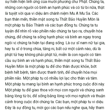
sự hiển hiện linh ứng của mười phương chư Phật. Chúng ta,
những con người có bình an hạnh phúc và có từ bi nữa, thật
là tuyệt vời qua vi diệu âm chánh niệm Mu A Mu Sa. Các
bạn thân mến, thiền mật song tu Thất Bảo Huyền Môn là
một pháp tu Bảo Thành và các bạn đồng tu. Chúng ta tu
luyện để nhìn rõ vào phiền não chúng ta tạo ra, chuyển hóa
chúng, để chúng ta sống hạnh phúc và bình an ngay trong
ngôi vị chúng ta hiện tại đang sống. Là cư sĩ nam nữ tại gia,
hay tu sĩ ở trong chùa, tăng ni, bất cứ một cảnh nào, dù là
phật tử hay không phải phật tử, miễn là con người có tâm
cầu sự bình an và hạnh phúc, thiền mật song tu Thất Bảo
Huyền Môn là một pháp tu để cho thân được khỏe, bớt
bệnh hết bệnh, tâm được thanh tịnh, để chuyển hóa mọi
phiền não. Một pháp tu có nhiều lợi lạc cho thân và tâm.
Một pháp tu mang lại bình an hạnh phúc trong cuộc đời này.
Một pháp tu để giao thoa với mọi con người và chúng sanh
bằng lòng từ bi, để sống bằng lòng với mọi nghịch và thuận
cảnh trong cuộc đời chúng ta. Các bạn, một pháp tu vi diệu.
Đây là sự đồng tu, mời gọi các bạn nếu nghe qua, hãy tham