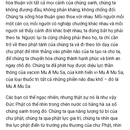
hòa thuận với tất cả mọi cảnh của chúng sanh, chúng ta
không đương đầu, không phản kháng, không chống đối.
Chúng ta sống hòa thuận giao thoa với nhau. Mỗi người mỗi
một căn cơ, mỗi người có nghiệp chướng khác nhau và mỗi
người sẽ thấy cảnh đời khác biệt nhau, ta đừng bắt họ phải
theo ta. Ngược lại ta cũng chẳng phải theo họ, ta chỉ cần
trở về theo phật tánh của chúng ta và đi theo lời dạy của
chư phật để nhìn thẳng vào phiền não của ta tạo ra cho ta,
để chúng ta chuyển hóa chúng thành hạnh phúc và bình an
ngay chỗ đó. Chúng ta đã phát huy được diệu lực thần
thông của vacxin Mu A Mu Sa, của kính hiển vi Mu A Mu Sa,
của loại thuốc trị tất cả những phiền não đau khổ – đó là
Mu A Mu Sa.
Các bạn có thể ngạc nhiên, nhưng thật sự nó là như vậy.
Đức Phật có thể nhìn trong chén nước có hằng hà sa số
chúng sanh trong đó. Chúng ta qua năng lượng từ bi của
chư phật, chúng ta qua phật lực gia trì, chúng ta nhìn qua
tha lực phật điển từ trường yêu thương của chư Phật, nhìn