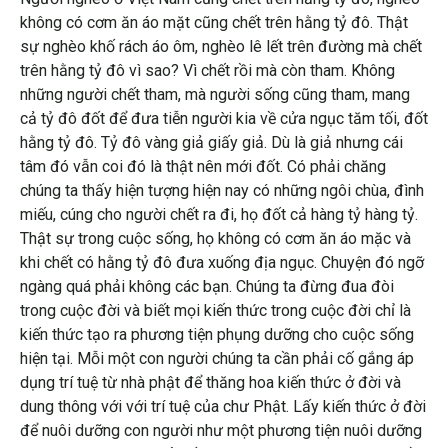
không có cơm ăn áo mặt cũng chết trên hằng tỷ đô. Thật
sự nghèo khố rách áo ôm, nghèo lê lết trên đường mà chết
trên hằng tỷ đô vì sao? Vì chết rồi mà còn tham. Không
những người chết tham, mà người sống cũng tham, mang
cả tỷ đô đốt để đưa tiễn người kia về cửa ngục tăm tối, đốt
hằng tỷ đô. Tỷ đô vàng giả giấy giả. Dù là giả nhưng cái
tâm đó vẫn coi đó là thật nên mới đốt. Có phải chăng
chúng ta thấy hiện tượng hiện nay có những ngôi chùa, đình
miếu, cúng cho người chết ra đi, họ đốt cả hàng tỷ hàng tỷ.
Thật sự trong cuộc sống, họ không có cơm ăn áo mặc và
khi chết có hằng tỷ đô đưa xuống địa ngục. Chuyện đó ngỡ
ngàng quá phải không các bạn. Chúng ta đừng đua đòi
trong cuộc đời và biết mọi kiến thức trong cuộc đời chỉ là
kiến thức tạo ra phương tiện phụng dưỡng cho cuộc sống
hiện tại. Mỗi một con người chúng ta cần phải cố gắng áp
dụng trí tuệ từ nhà phật để thăng hoa kiến thức ở đời và
dung thông với với trí tuệ của chư Phật. Lấy kiến thức ở đời
để nuôi dưỡng con người như một phương tiện nuôi dưỡng