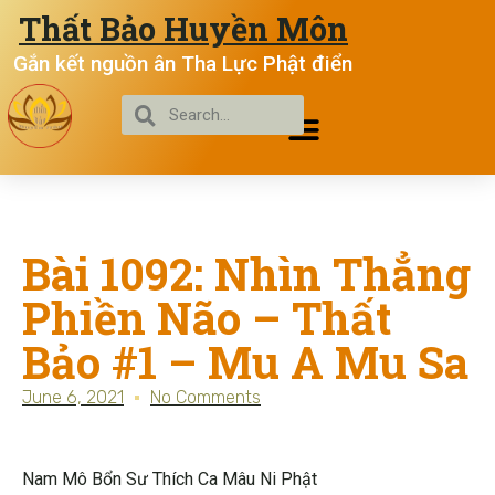
Thất Bảo Huyền Môn
Gắn kết nguồn ân Tha Lực Phật điển
Bài 1092: Nhìn Thẳng
Phiền Não – Thất
Bảo #1 – Mu A Mu Sa
June 6, 2021
No Comments
Nam Mô Bổn Sư Thích Ca Mâu Ni Phật