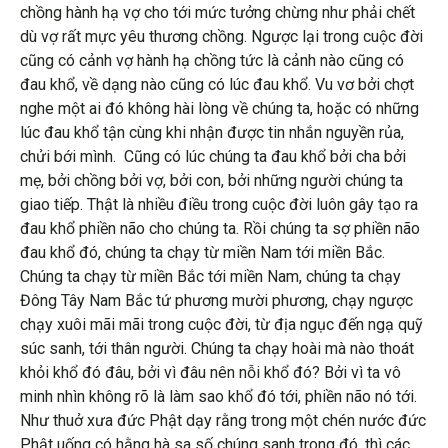
chồng hành hạ vợ cho tới mức tưởng chừng như phải chết
dù vợ rất mực yêu thương chồng. Ngược lại trong cuộc đời
cũng có cảnh vợ hành hạ chồng tức là cảnh nào cũng có
đau khổ, về dạng nào cũng có lúc đau khổ. Vu vơ bởi chợt
nghe một ai đó không hài lòng về chúng ta, hoặc có những
lúc đau khổ tận cùng khi nhận được tin nhắn nguyền rủa,
chửi bới mình. Cũng có lúc chúng ta đau khổ bởi cha bởi
mẹ, bởi chồng bởi vợ, bởi con, bởi những người chúng ta
giao tiếp. Thật là nhiều điều trong cuộc đời luôn gây tạo ra
đau khổ phiền não cho chúng ta. Rồi chúng ta sợ phiền não
đau khổ đó, chúng ta chạy từ miền Nam tới miền Bắc.
Chúng ta chạy từ miền Bắc tới miền Nam, chúng ta chạy
Đông Tây Nam Bắc tứ phương mười phương, chạy ngược
chạy xuôi mãi mãi trong cuộc đời, từ địa ngục đến ngạ quỹ
súc sanh, tới thân người. Chúng ta chạy hoài mà nào thoát
khỏi khổ đó đâu, bởi vì đâu nên nỗi khổ đó? Bởi vì ta vô
minh nhìn không rõ là làm sao khổ đó tới, phiền não nó tới.
Như thuở xưa đức Phật dạy rằng trong một chén nước đức
Phật uống có hằng hà sa số chúng sanh trong đó, thì các