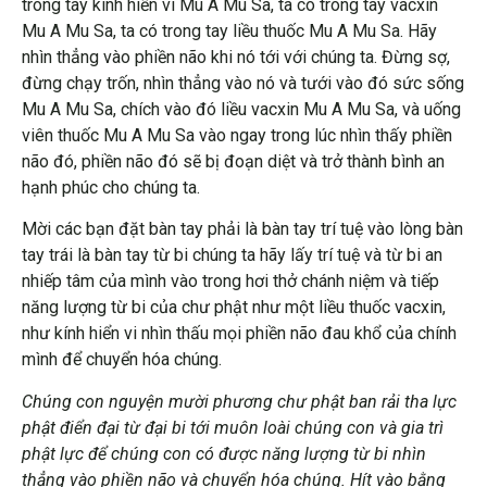
trong tay kính hiển vi Mu A Mu Sa, ta có trong tay vacxin
Mu A Mu Sa, ta có trong tay liều thuốc Mu A Mu Sa. Hãy
nhìn thẳng vào phiền não khi nó tới với chúng ta. Đừng sợ,
đừng chạy trốn, nhìn thẳng vào nó và tưới vào đó sức sống
Mu A Mu Sa, chích vào đó liều vacxin Mu A Mu Sa, và uống
viên thuốc Mu A Mu Sa vào ngay trong lúc nhìn thấy phiền
não đó, phiền não đó sẽ bị đoạn diệt và trở thành bình an
hạnh phúc cho chúng ta.
Mời các bạn đặt bàn tay phải là bàn tay trí tuệ vào lòng bàn
tay trái là bàn tay từ bi chúng ta hãy lấy trí tuệ và từ bi an
nhiếp tâm của mình vào trong hơi thở chánh niệm và tiếp
năng lượng từ bi của chư phật như một liều thuốc vacxin,
như kính hiển vi nhìn thấu mọi phiền não đau khổ của chính
mình để chuyển hóa chúng.
Chúng con nguyện mười phương chư phật ban rải tha lực
phật điển đại từ đại bi tới muôn loài chúng con và gia trì
phật lực để chúng con có được năng lượng từ bi nhìn
thẳng vào phiền não và chuyển hóa chúng. Hít vào bằng