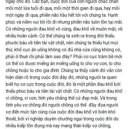
ngay chỗ đó. Các bạn, cuộc đời của con người chắc chắn
mỗi một lứa tuổi đi qua, mỗi một thời gian đi qua, hay mỗi
một ngày đi qua, phiền não hầu hết tới với chúng ta. Hạnh
phúc và niềm vui tới rồi đi nhưng phiền não luôn tồn tại mãi.
Có những người đau khổ vô cùng, đau khổ về muôn mặt, về
nhiều hoàn cảnh. Có thể chúng ta sinh ra trong đời thiếu
phước báu về tiền tài vật chất, nên chúng ta thiếu hụt mọi
thứ, khổ cực ăn uống không có đủ nhà cửa cũng không có,
phải ở thuê rồi phải làm sao đây? Phải cơ cực trăm bề mới
có thể có được miếng ăn miếng uống lo cho vợ con, lo cho
chồng hoặc lo cho gia đình. Chúng ta thấy cảnh đó vẫn còn
hiện diện rõ trong cuộc đời đây đó, những người ta quen
biết họ cơ cực trong cuộc đời, đó là một phần đau khổ bởi
thiếu phúc báu và tiền tài vật chất. Có những người đau khổ
vì chồng, vì con, tình yêu chẳng thể cứ đẹp mãi. Và trong
tình yêu vợ chồng đó người chồng có thể đầy đọa người
vợ đến mức tận cùng của cuộc đời đau khổ vô biên khó
thoát, bởi vì nghiệp duyên chướng ngại trong cuộc đời do
nhiều kiếp tồn đọng mà nay mang thân kiếp vợ chồng,