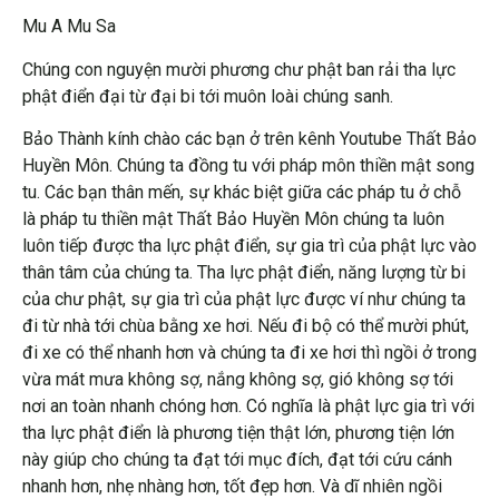
Mu A Mu Sa
Chúng con nguyện mười phương chư phật ban rải tha lực
phật điển đại từ đại bi tới muôn loài chúng sanh.
Bảo Thành kính chào các bạn ở trên kênh Youtube Thất Bảo
Huyền Môn. Chúng ta đồng tu với pháp môn thiền mật song
tu. Các bạn thân mến, sự khác biệt giữa các pháp tu ở chỗ
là pháp tu thiền mật Thất Bảo Huyền Môn chúng ta luôn
luôn tiếp được tha lực phật điển, sự gia trì của phật lực vào
thân tâm của chúng ta. Tha lực phật điển, năng lượng từ bi
của chư phật, sự gia trì của phật lực được ví như chúng ta
đi từ nhà tới chùa bằng xe hơi. Nếu đi bộ có thể mười phút,
đi xe có thể nhanh hơn và chúng ta đi xe hơi thì ngồi ở trong
vừa mát mưa không sợ, nắng không sợ, gió không sợ tới
nơi an toàn nhanh chóng hơn. Có nghĩa là phật lực gia trì với
tha lực phật điển là phương tiện thật lớn, phương tiện lớn
này giúp cho chúng ta đạt tới mục đích, đạt tới cứu cánh
nhanh hơn, nhẹ nhàng hơn, tốt đẹp hơn. Và dĩ nhiên ngồi