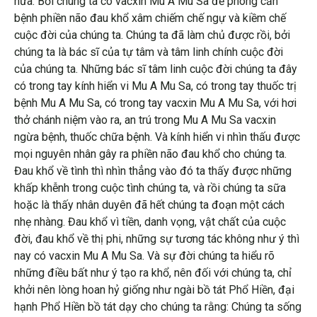
nữa. Bởi chúng ta có vacxin Mu A Mu Sa đề phòng căn
bệnh phiền não đau khổ xâm chiếm chế ngự và kiềm chế
cuộc đời của chúng ta. Chúng ta đã làm chủ được rồi, bởi
chúng ta là bác sĩ của tự tâm và tâm linh chính cuộc đời
của chúng ta. Những bác sĩ tâm linh cuộc đời chúng ta đây
có trong tay kính hiển vi Mu A Mu Sa, có trong tay thuốc trị
bệnh Mu A Mu Sa, có trong tay vacxin Mu A Mu Sa, với hơi
thở chánh niệm vào ra, an trú trong Mu A Mu Sa vacxin
ngừa bệnh, thuốc chữa bệnh. Và kính hiển vi nhìn thấu được
mọi nguyên nhân gây ra phiền não đau khổ cho chúng ta.
Đau khổ về tình thì nhìn thẳng vào đó ta thấy được những
khấp khễnh trong cuộc tình chúng ta, và rồi chúng ta sữa
hoặc là thấy nhân duyên đã hết chúng ta đoạn một cách
nhẹ nhàng. Đau khổ vì tiền, danh vọng, vật chất của cuộc
đời, đau khổ về thị phi, những sự tương tác không như ý thì
nay có vacxin Mu A Mu Sa. Và sự đời chúng ta hiểu rõ
những điều bất như ý tạo ra khổ, nên đối với chúng ta, chỉ
khởi nên lòng hoan hỷ giống như ngài bồ tát Phổ Hiền, đại
hạnh Phổ Hiền bồ tát dạy cho chúng ta rằng: Chúng ta sống