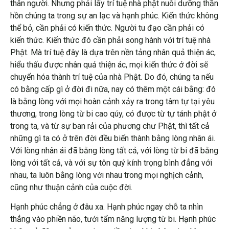
thân người. Nhưng phải lấy trí tuệ nhà phật nuôi dưỡng thần
hồn chúng ta trong sự an lạc và hạnh phúc. Kiến thức không
thể bỏ, cần phải có kiến thức. Người tu đạo cần phải có
kiến thức. Kiến thức đó cần phải song hành với trí tuệ nhà
Phật. Mà trí tuệ đây là dựa trên nền tảng nhân quả thiện ác,
hiểu thấu được nhân quả thiện ác, mọi kiến thức ở đời sẽ
chuyển hóa thành trí tuệ của nhà Phật. Do đó, chúng ta nếu
có bằng cấp gì ở đời đi nữa, nay có thêm một cái bằng: đó
là bằng lòng với mọi hoàn cảnh xảy ra trong tâm tự tại yêu
thương, trong lòng từ bi cao qúy, có được từ tự tánh phật ở
trong ta, và từ sự ban rải của phương chư Phật, thì tất cả
những gì ta có ở trên đời đều biến thành bằng lòng nhân ái.
Với lòng nhân ái đã bằng lòng tất cả, với lòng từ bi đã bằng
lòng với tất cả, và với sự tôn quý kính trọng bình đẳng với
nhau, ta luôn bằng lòng với nhau trong mọi nghịch cảnh,
cũng như thuận cảnh của cuộc đời.
Hạnh phúc chẳng ở đâu xa. Hạnh phúc ngay chỗ ta nhìn
thẳng vào phiền não, tưới tẩm năng lượng từ bi. Hạnh phúc