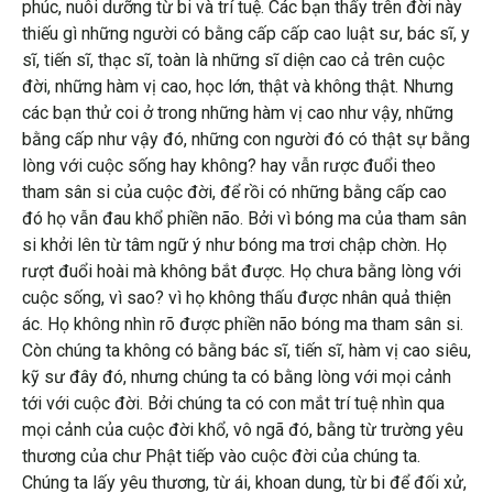
phúc, nuôi dưỡng từ bi và trí tuệ. Các bạn thấy trên đời này
thiếu gì những người có bằng cấp cấp cao luật sư, bác sĩ, y
sĩ, tiến sĩ, thạc sĩ, toàn là những sĩ diện cao cả trên cuộc
đời, những hàm vị cao, học lớn, thật và không thật. Nhưng
các bạn thử coi ở trong những hàm vị cao như vậy, những
bằng cấp như vậy đó, những con người đó có thật sự bằng
lòng với cuộc sống hay không? hay vẫn rược đuổi theo
tham sân si của cuộc đời, để rồi có những bằng cấp cao
đó họ vẫn đau khổ phiền não. Bởi vì bóng ma của tham sân
si khởi lên từ tâm ngữ ý như bóng ma trơi chập chờn. Họ
rượt đuổi hoài mà không bắt được. Họ chưa bằng lòng với
cuộc sống, vì sao? vì họ không thấu được nhân quả thiện
ác. Họ không nhìn rõ được phiền não bóng ma tham sân si.
Còn chúng ta không có bằng bác sĩ, tiến sĩ, hàm vị cao siêu,
kỹ sư đây đó, nhưng chúng ta có bằng lòng với mọi cảnh
tới với cuộc đời. Bởi chúng ta có con mắt trí tuệ nhìn qua
mọi cảnh của cuộc đời khổ, vô ngã đó, bằng từ trường yêu
thương của chư Phật tiếp vào cuộc đời của chúng ta.
Chúng ta lấy yêu thương, từ ái, khoan dung, từ bi để đối xử,