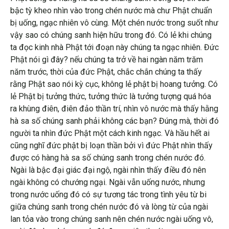
bậc tỳ kheo nhìn vào trong chén nước mà chư Phật chuẩn
bị uống, ngạc nhiên vô cùng. Một chén nước trong suốt như
vậy sao có chúng sanh hiện hữu trong đó. Có lẻ khi chúng
ta đọc kinh nhà Phật tới đoạn này chúng ta ngạc nhiên. Đức
Phật nói gì đây? nếu chúng ta trở về hai ngàn năm trăm
năm trước, thời của đức Phật, chắc chắn chúng ta thấy
rằng Phật sao nói kỳ cục, không lẻ phật bị hoang tưởng. Có
lẻ Phật bị tưởng thức, tưởng thức là tưởng tượng quá hóa
ra khùng điên, điên đảo thần trí, nhìn vô nước mà thấy hằng
hà sa số chúng sanh phải không các bạn? Đúng mà, thời đó
người ta nhìn đức Phật một cách kinh ngạc. Và hầu hết ai
cũng nghĩ đức phật bị loạn thần bởi vì đức Phật nhìn thấy
được có hàng hà sa số chúng sanh trong chén nước đó.
Ngài là bậc đại giác đại ngộ, ngài nhìn thấy điều đó nên
ngài không có chướng ngại. Ngài vẫn uống nước, nhưng
trong nước uống đó có sự tương tác trong tình yêu từ bi
giữa chúng sanh trong chén nước đó và lòng từ của ngài
lan tỏa vào trong chúng sanh nên chén nước ngài uống vô,