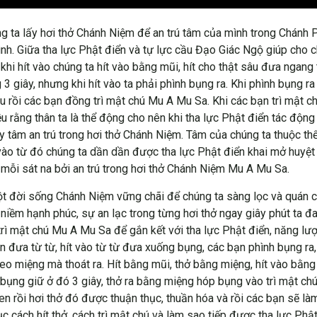
g ta lấy hơi thở Chánh Niệm để an trú tâm của mình trong Chánh P
nh. Giữa tha lực Phật điển và tự lực cầu Đạo Giác Ngộ giúp cho c
khi hít vào chúng ta hít vào bằng mũi, hít cho thật sâu đưa ngang
3 giây, nhưng khi hít vào ta phải phình bụng ra. Khi phình bụng ra 
 đều rồi các bạn đồng trì mật chú Mu A Mu Sa. Khi các bạn trì mật
u rằng thân ta là thể động cho nên khi tha lực Phật điển tác độn
y tâm an trú trong hơi thở Chánh Niệm. Tâm của chúng ta thuộc thể t
ào từ đó chúng ta dần dần được tha lực Phật điển khai mở huyệt 
mỗi sát na bởi an trú trong hơi thở Chánh Niệm Mu A Mu Sa.
một đời sống Chánh Niệm vững chãi để chúng ta sàng lọc và quán 
 niềm hạnh phúc, sự an lạc trong từng hơi thở ngay giây phút ta đ
trì mật chú Mu A Mu Sa để gắn kết với tha lực Phật điển, năng lượ
ạn đưa từ từ, hít vào từ từ đưa xuống bụng, các bạn phình bụng ra
ẽ theo miệng mà thoát ra. Hít bằng mũi, thở bằng miệng, hít vào bằ
bụng giữ ở đó 3 giây, thở ra bằng miệng hóp bụng vào trì mật ch
en rồi hơi thở đó được thuận thục, thuần hóa và rồi các bạn sẽ l
ục cách hít thở, cách trì mật chú và làm sao tiếp được tha lực Ph