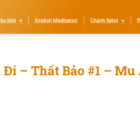
iền Mật
English Meditation
Chánh Niệm
P
Lễ Hội Nhớ Ơn Mẹ
Thi
a Đi – Thất Bảo #1 – Mu