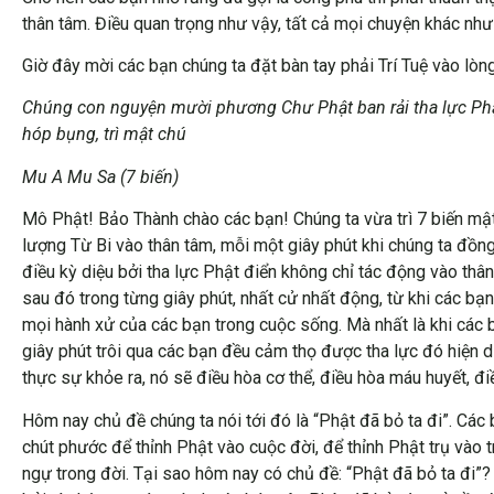
thân tâm. Điều quan trọng như vậy, tất cả mọi chuyện khác nh
Giờ đây mời các bạn chúng ta đặt bàn tay phải Trí Tuệ vào l
Chúng con nguyện mười phương Chư Phật ban rải tha lực Phật 
hóp bụng, trì mật chú
Mu A Mu Sa (7 biến)
Mô Phật! Bảo Thành chào các bạn! Chúng ta vừa trì 7 biến mật
lượng Từ Bi vào thân tâm, mỗi một giây phút khi chúng ta đồng 
điều kỳ diệu bởi tha lực Phật điển không chỉ tác động vào thân
sau đó trong từng giây phút, nhất cử nhất động, từ khi các bạn
mọi hành xử của các bạn trong cuộc sống. Mà nhất là khi các 
giây phút trôi qua các bạn đều cảm thọ được tha lực đó hiện d
thực sự khỏe ra, nó sẽ điều hòa cơ thể, điều hòa máu huyết, đ
Hôm nay chủ đề chúng ta nói tới đó là “Phật đã bỏ ta đi”. Các 
chút phước để thỉnh Phật vào cuộc đời, để thỉnh Phật trụ vào 
ngự trong đời. Tại sao hôm nay có chủ đề: “Phật đã bỏ ta đi”?