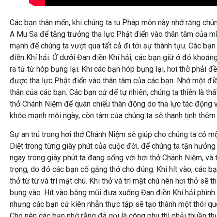
Các bạn thân mến, khi chúng ta tu Pháp môn này nhớ rằng chún
A Mu Sa để tăng trưởng tha lực Phật điển vào thân tâm của mì
mạnh để chúng ta vượt qua tất cả đi tới sự thành tựu. Các bạn 
điền Khí hải. Ở dưới Đan điền Khí hải, các bạn giữ ở đó khoảng 
ra từ từ hóp bụng lại. Khi các bạn hóp bụng lại, hơi thở phải
được tha lực Phật điển vào thân tâm của các bạn. Nhớ một điề
thân của các bạn. Các bạn cứ để tự nhiên, chúng ta thiền là thấ
thở Chánh Niệm để quán chiếu thân động do tha lực tác động v
khỏe mạnh mỗi ngày, còn tâm của chúng ta sẽ thanh tịnh thêm 
Sự an trú trong hơi thở Chánh Niệm sẽ giúp cho chúng ta có 
Diệt trong từng giây phút của cuộc đời, để chúng ta tận hưởng
ngay trong giây phút ta đang sống với hơi thở Chánh Niệm, và 
trọng, do đó các bạn cố gắng thở cho đúng. Khi hít vào, các b
thở từ từ và trì mật chú. Khi thở và trì mật chú nên hơi thở s
bụng vào. Hít vào bằng mũi đưa xuống Đan điền Khí hải phình 
nhưng các bạn cứ kiên nhẫn thực tập sẽ tạo thành một thói qu
Cho nên các bạn nhớ rằng đã gọi là công phu thì phải thuần th