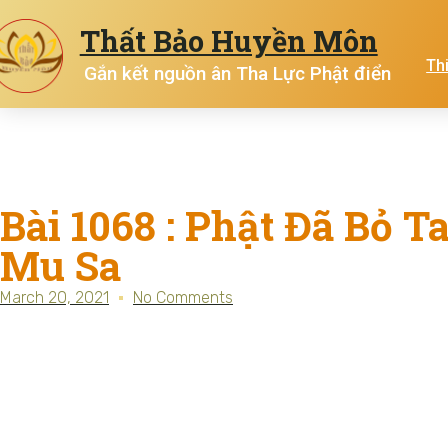
Thất Bảo Huyền Môn
Th
Gắn kết nguồn ân Tha Lực Phật điển
Bài 1068 : Phật Đã Bỏ T
Mu Sa
March 20, 2021
No Comments