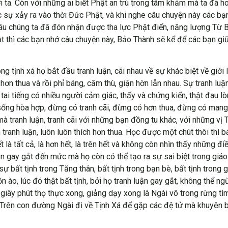
i ta. Còn với những ai biết Phật an trú trong tâm khảm mà ta đã h
 sự xảy ra vào thời Đức Phật, và khi nghe câu chuyện này các bạn 
áu chúng ta đã đón nhận được tha lực Phật điển, năng lượng Từ B
hật thì các bạn nhớ câu chuyện này, Bảo Thành sẽ kể để các bạn g
ng tịnh xá họ bắt đầu tranh luận, cãi nhau về sự khác biệt về giới 
, hơn thua và rồi phỉ báng, căm thù, giận hờn lẫn nhau. Sự tranh l
ai tiếng có nhiều người cảm giác, thấy và chứng kiến, thật đau lòng
 sống hòa hợp, đừng có tranh cãi, đừng có hơn thua, đừng có man
à tranh luận, tranh cãi với những bạn đồng tu khác, với những vị
h tranh luận, luôn luôn thích hơn thua. Học được một chút thôi thì
 là tất cả, là hơn hết, là trên hết và không còn nhìn thấy những đ
n gay gắt đến mức mà họ còn có thể tạo ra sự sai biệt trong giáo l
sự bất tịnh trong Tăng thân, bất tịnh trong bạn bè, bất tịnh trong 
 ào, lúc đó thật bất tịnh, bởi họ tranh luận gay gắt, không thể ng
 giây phút thọ thực xong, giảng dạy xong là Ngài vô trong rừng tì
 Trên con đường Ngài đi về Tịnh Xá để gặp các đệ tử mà khuyên b