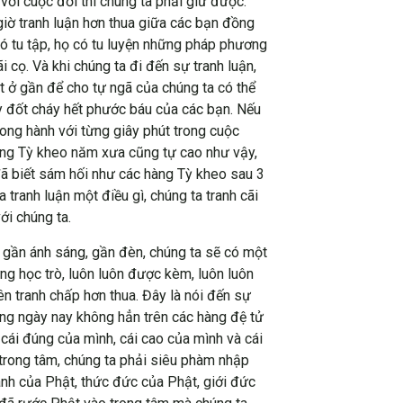
với cuộc đời thì chúng ta phải giữ được.
iờ tranh luận hơn thua giữa các bạn đồng
ó tu tập, họ có tu luyện những pháp phương
 cọ. Và khi chúng ta đi đến sự tranh luận,
ật ở gần để cho tự ngã của chúng ta có thể
ậy đốt cháy hết phước báu của các bạn. Nếu
ong hành với từng giây phút trong cuộc
hàng Tỳ kheo năm xưa cũng tự cao như vậy,
 đã biết sám hối như các hàng Tỳ kheo sau 3
 tranh luận một điều gì, chúng ta tranh cãi
ới chúng ta.
 gần ánh sáng, gần đèn, chúng ta sẽ có một
g học trò, luôn luôn được kèm, luôn luôn
n tranh chấp hơn thua. Đây là nói đến sự
ng ngày nay không hẳn trên các hàng đệ tử
cái đúng của mình, cái cao của mình và cái
 trong tâm, chúng ta phải siêu phàm nhập
ánh của Phật, thức đức của Phật, giới đức