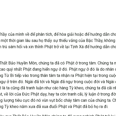
ầy của mình về để phân tích, để hòa giải hoặc để hướng dẫn cho
i một thời gian lâu sau họ thấy sự thiếu vắng của Bậc Thầy, khôn
trú sám hối và xin thỉnh Phật trở về lại Tịnh Xá để hướng dẫn ch
 Thất Bảo Huyền Môn, chúng ta đã có Phật ở trong tâm. Chúng ta 
 cao quý nhất Phật đang hiển ngự ở đó. Phật ngự ở đó là do nhân
Từ Bi tiếp vào trong thân tâm ta nhận ra Phật hiện tại trong cuộc
 ngự ở trên đó. Ngài đã tới và Ngài đã ngự trong cuộc đời và Ngài
ẽ là ta cũng đã tranh luận như các hàng Tỳ kheo, chúng ta đã cãi n
ật, về lời của Đức Phật dạy, hay ta còn tranh cãi, lý luận ở trong 
ng lượng tiêu cực đó nó vùn vụt bốc cháy tâm can của chúng ta. 
ng Tỳ kheo năm xưa đã xua đuổi Phật và Phật đã bỏ họ ra đi.