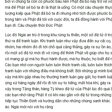
bởi vì chúng ta còn có phước báu nên Phật đã bỏ này trở về vớ
mà để Phật sẽ bỏ ta đi là thật là uổng. Có một câu chuyện thực
lượng kiếp qua Phật đã bỏ ta đi nhưng nhờ tích được phước b
trong tâm và Phật đã tới với cuộc đời, ta đã đồng hành với P
bạn đi. Câu chuyện thời Đức Phật:
Lúc đó Ngài an trú ở trong khu rừng tu thiền, một số đệ tử ở tro
thứ ra để tranh luận. Khi tranh luận như vậy đưa đến sự cãi cọ
nhóm, hai nhóm đó đi tới chỗ quá căng thẳng, gây ra sự ồn ào, t
rồi một số đệ tử mới đi vô rừng để thỉnh Phật về giúp cho họ
có mang gì gì mà họ thực hành được, mà họ thuộc, họ biết để m
Các bạn nhớ con người luôn luôn thích tranh cãi, luôn luôn thíc
tranh luận với những điều mà không biết. Bởi những gì mình biết
vậy mà khi gặp nhau họ thường tranh luận gay gắt, họ tranh luậ
ứng xử hàng ngày để rồi đi tới sự to tiếng, mất hòa khí, gây ra 
vậy trong Tăng thân, hàng Tỳ kheo đệ tử của Phật lúc đó quá ồn
các bạn nhớ rằng Phật ít có khi nào gần với đệ tử trong những
tiếp tục Thiền Định và hướng dẫn cho những chúng sanh khác.
ào. Ngài mới nói với họ rằng