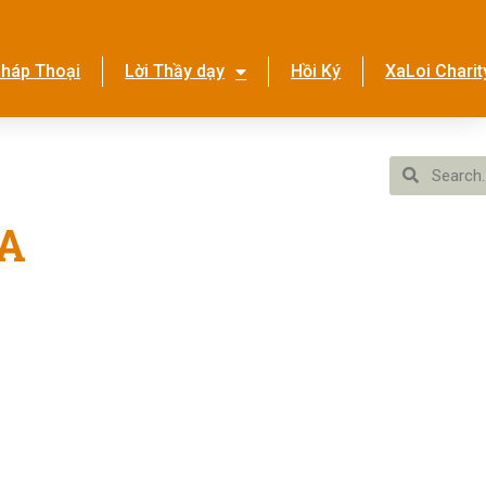
háp Thoại
Lời Thầy dạy
Hồi Ký
XaLoi Charit
ền Tình Ca
Hệ Thống
 A