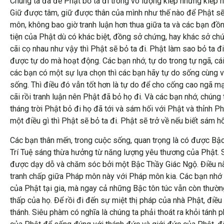
Chúng ta đã để Phật bỏ ta đi trong vô lượng kiếp nhưng kiếp n
Giữ được tâm, giữ được thân của mình như thế nào để Phật sẽ 
môn, không bao giờ tranh luận hơn thua giữa ta và các bạn đồ
tiện của Phật dù có khác biệt, đồng sở chứng, hay khác sở chứ
cãi cọ nhau như vậy thì Phật sẽ bỏ ta đi. Phật làm sao bỏ ta đ
được tự do mà hoạt động. Các bạn nhớ, tự do trong tự ngã, cái
các bạn có một sự lựa chọn thì các bạn hãy tự do sống cùng v
sống. Thì điều đó vẫn tốt hơn là tự do để cho cống cao ngã mạ
cãi rồi tranh luận nên Phật đã bỏ họ đi. Và các bạn nhớ, chúng
tháng trời Phật bỏ đi họ đã tới và sám hối với Phật và thỉnh Phậ
một điều gì thì Phật sẽ bỏ ta đi. Phật sẽ trở về nếu biết sám hố
Các bạn thân mến, trong cuộc sống, quan trọng là có được Bậ
Trí Tuệ sáng thừa hưởng từ năng lượng yêu thương của Phật. S
được dạy dỗ và chăm sóc bởi một Bậc Thầy Giác Ngộ. Điều này 
tranh chấp giữa Pháp môn này với Pháp môn kia. Các bạn nhớ 
của Phật tại gia, mà ngay cả những Bậc tôn túc vẫn còn thườn
thấp của họ. Để rồi đi đến sự miệt thị pháp của nhà Phật, điề
thánh. Siêu phàm có nghĩa là chúng ta phải thoát ra khỏi tán