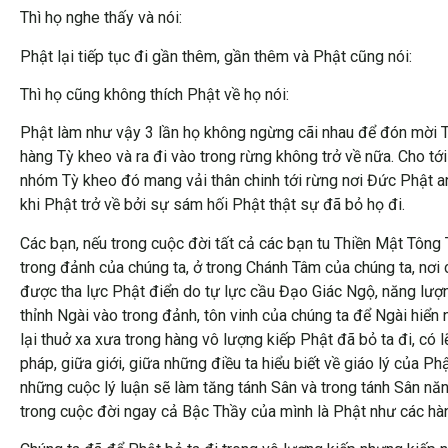
Thì họ nghe thấy và nói:
Phật lại tiếp tục đi gần thêm, gần thêm và Phật cũng nói:
Thì họ cũng không thích Phật về họ nói:
Phật làm như vậy 3 lần họ không ngừng cãi nhau để đón mời Th
hàng Tỳ kheo và ra đi vào trong rừng không trở về nữa. Cho tớ
nhóm Tỳ kheo đó mang vải thân chinh tới rừng nơi Đức Phật an 
khi Phật trở về bởi sự sám hối Phật thật sự đã bỏ họ đi.
Các bạn, nếu trong cuộc đời tất cả các bạn tu Thiền Mật Tông
trong đảnh của chúng ta, ở trong Chánh Tâm của chúng ta, nơi
được tha lực Phật điển do tự lực cầu Đạo Giác Ngộ, năng lượng 
thỉnh Ngài vào trong đảnh, tôn vinh của chúng ta để Ngài hiển
lại thuở xa xưa trong hàng vô lượng kiếp Phật đã bỏ ta đi, có l
pháp, giữa giới, giữa những điều ta hiểu biết về giáo lý của Ph
những cuộc lý luận sẽ làm tăng tánh Sân và trong tánh Sân nă
trong cuộc đời ngay cả Bậc Thầy của mình là Phật như các hà