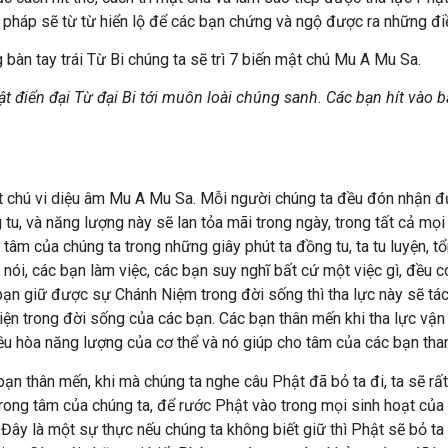
ư pháp sẽ từ từ hiển lộ để các bạn chứng và ngộ được ra những đi
òng bàn tay trái Từ Bi chúng ta sẽ trì 7 biến mật chú Mu A Mu S
điển đại Từ đại Bi tới muôn loài chúng sanh. Các bạn hít vào b
 chú vi diệu âm Mu A Mu Sa. Mỗi người chúng ta đều đón nhận đượ
tu, và năng lượng này sẽ lan tỏa mãi trong ngày, trong tất cả mọi
 tâm của chúng ta trong những giây phút ta đồng tu, ta tu luyện, 
 nói, các bạn làm việc, các bạn suy nghĩ bất cứ một việc gì, đều 
bạn giữ được sự Chánh Niệm trong đời sống thì tha lực này sẽ tá
iện trong đời sống của các bạn. Các bạn thân mến khi tha lực vận 
iều hòa năng lượng của cơ thể và nó giúp cho tâm của các bạn than
bạn thân mến, khi mà chúng ta nghe câu Phật đã bỏ ta đi, ta sẽ rấ
trong tâm của chúng ta, để rước Phật vào trong mọi sinh hoạt của
 Đây là một sự thực nếu chúng ta không biết giữ thì Phật sẽ bỏ ta