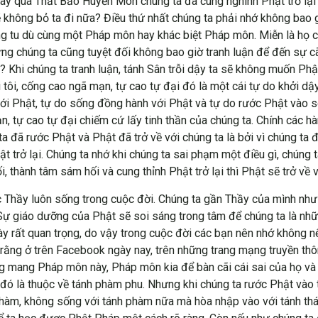
ày qua Thất Bảo Huyền Môn chúng ta đã cung nghinh Phật trở lại 
không bỏ ta đi nữa? Điều thứ nhất chúng ta phải nhớ không bao g
ng tu dù cùng một Pháp môn hay khác biệt Pháp môn. Miễn là họ c
ng chúng ta cũng tuyệt đối không bao giờ tranh luận để đến sự cãi
i? Khi chúng ta tranh luận, tánh Sân trỗi dậy ta sẽ không muốn Ph
 tôi, cống cao ngã mạn, tự cao tự đại đó là một cái tự do khởi d
ới Phật, tự do sống đồng hành với Phật và tự do rước Phật vào s
n, tự cao tự đại chiếm cứ lấy tinh thần của chúng ta. Chính các 
 ta đã rước Phật và Phật đã trở về với chúng ta là bởi vì chúng ta
t trở lại. Chúng ta nhớ khi chúng ta sai phạm một điều gì, chúng ta
i, thành tâm sám hối và cung thỉnh Phật trở lại thì Phật sẽ trở về v
c Thầy luôn sống trong cuộc đời. Chúng ta gần Thầy của mình như
ự giáo dưỡng của Phật sẽ soi sáng trong tâm để chúng ta là nhữn
rất quan trọng, do vậy trong cuộc đời các bạn nên nhớ không nê
rằng ở trên Facebook ngày nay, trên những trang mạng truyền thô
g mang Pháp môn này, Pháp môn kia để bàn cãi cái sai của họ và 
u đó là thuộc về tánh phàm phu. Nhưng khi chúng ta rước Phật vào
h phàm, không sống với tánh phàm nữa mà hòa nhập vào với tánh th