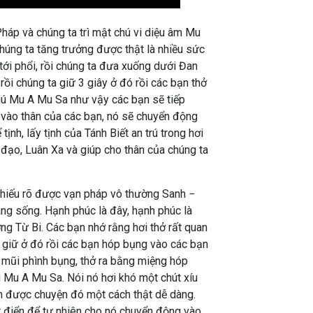
háp và chúng ta trì mật chú vi diệu âm Mu
húng ta tăng trưởng được thật là nhiều sức
 tới phổi, rồi chúng ta đưa xuống dưới Đan
rồi chúng ta giữ 3 giây ở đó rồi các bạn thở
 chú Mu A Mu Sa như vậy các bạn sẽ tiếp
g vào thân của các bạn, nó sẽ chuyển động
ịnh, lấy tịnh của Tánh Biết an trú trong hơi
đạo, Luân Xa và giúp cho thân của chúng ta
chiếu rõ được vạn pháp vô thường Sanh −
ang sống. Hạnh phúc là đây, hạnh phúc là
ng Từ Bi. Các bạn nhớ rằng hơi thở rất quan
, giữ ở đó rồi các bạn hóp bụng vào các bạn
ng mũi phình bụng, thở ra bằng miệng hóp
ú Mu A Mu Sa. Nói nó hơi khó một chút xíu
àm được chuyện đó một cách thật dễ dàng.
ật điển để tự nhiên cho nó chuyển động vào