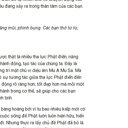
ều đang xảy ra trong thân tâm của các bạn.
a.
ằng mũi, phình bụng. Các bạn thở từ từ,
c thật là nhiều tha lực Phật điển, năng
 hành động, tạo tác của chúng ta. Đây là
tổng trì mật chú vi diệu âm Mu A Mu Sa. Mà
có sự tương tác giữa tha lực Phật điển đến
c động rõ ràng hơn, tốt đẹp hơn mà mỗi một
hành trong cơ thể, sẽ giúp cho các bạn
h tịnh.
t bàng hoàng bởi vì tu bao nhiêu kiếp mới có
 cuộc sống để Phật luôn luôn hiện hữu, hiển
 đi. Nhưng thực ra lấy chủ đề Phật đã bỏ là