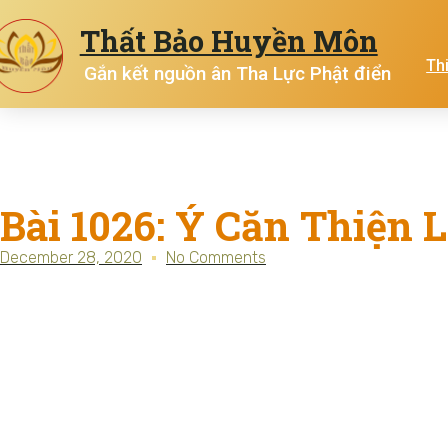
Thất Bảo Huyền Môn
Th
Gắn kết nguồn ân Tha Lực Phật điển
Bài 1026: Ý Căn Thiện 
December 28, 2020
No Comments