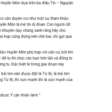
 Huyền Môn dựa trên ba điều Tín – Nguyện
g có căn duyên coi như một sự tham khảo.
yền Môn là mê tín dị đoan. Con người rất
uôn khuyên dạy chúng sanh rằng hãy cho
hù hợp cũng đừng nên chê bai, chỉ gạt qua
ảo Huyền Môn phù hợp với căn cơ, bởi khi
để tu thì chúc các bạn tinh tấn và đồng tu
 tu. Đặc biệt là trong giai đoạn này.
trái tim nên được đặt là Từ Bi, là trái tim
ong Từ Bi, thì sức mạnh đó là sức mạnh của
ược Ý căn thiện lành.”