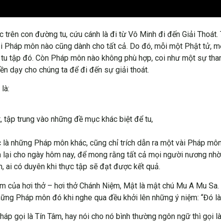
ực trên con đường tu, cứu cánh là đi từ Vô Minh đi đến Giải Thoát
ải Pháp môn nào cũng dành cho tất cả. Do đó, mỗi một Phật tử, m
tu tập đó. Còn Pháp môn nào không phù hợp, coi như một sự tham
n dạy cho chúng ta để đi đến sự giải thoát.
là:
, tập trung vào những đề mục khác biệt để tu,
 là những Pháp môn khác, cũng chỉ trích dẫn ra một vài Pháp môn
n lại cho ngày hôm nay, để mong rằng tất cả mọi người nương nh
, ai có duyên khi thực tập sẽ đạt được kết quả.
m của hơi thở – hơi thở Chánh Niệm, Mật là mật chú Mu A Mu Sa.
hững Pháp môn đó khi nghe qua đều khởi lên những ý niệm: “Đó l
háp gọi là Tín Tâm, hay nói cho nó bình thường ngôn ngữ thì gọi là