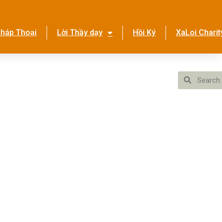
háp Thoại
Lời Thầy dạy
Hồi Ký
XaLoi Charit
ền Tình Ca
Hệ Thống