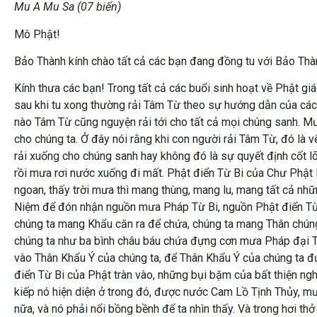
Mu A Mu Sa (07 biến)
Mô Phật!
Bảo Thành kính chào tất cả các bạn đang đồng tu với Bảo Th
Kính thưa các bạn! Trong tất cả các buổi sinh hoạt về Phật giá
sau khi tu xong thường rải Tâm Từ theo sự hướng dẫn của các
nào Tâm Từ cũng nguyện rải tới cho tất cả mọi chúng sanh. M
cho chúng ta. Ở đây nói rằng khi con người rải Tâm Từ, đó là
rải xuống cho chúng sanh hay không đó là sự quyết định cốt lõ
rồi mưa rơi nước xuống đi mất. Phật điển Từ Bi của Chư Phật l
ngoan, thấy trời mưa thì mang thùng, mang lu, mang tất cả n
Niệm để đón nhận nguồn mưa Pháp Từ Bi, nguồn Phật điển Từ 
chúng ta mang Khẩu căn ra để chứa, chúng ta mang Thân chúng 
chúng ta như ba bình châu báu chứa đựng cơn mưa Pháp đại 
vào Thân Khẩu Ý của chúng ta, để Thân Khẩu Ý của chúng ta đượ
điển Từ Bi của Phật tràn vào, những bụi bặm của bất thiện ng
kiếp nó hiện diện ở trong đó, được nước Cam Lồ Tịnh Thủy, 
nữa, và nó phải nổi bồng bềnh để ta nhìn thấy. Và trong hơi thở