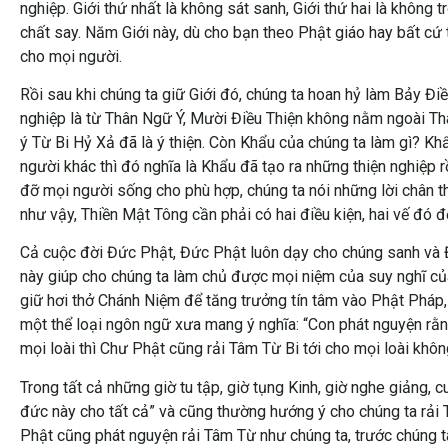
nghiệp. Giới thứ nhất là không sát sanh, Giới thứ hai là không 
chất say. Năm Giới này, dù cho bạn theo Phật giáo hay bất cứ 
cho mọi người.
Rồi sau khi chúng ta giữ Giới đó, chúng ta hoan hỷ làm Bảy Đi
nghiệp là từ Thân Ngữ Ý, Mười Điều Thiện không nằm ngoài Thân
ý Từ Bi Hỷ Xả đã là ý thiện. Còn Khẩu của chúng ta làm gì? Khẩ
người khác thì đó nghĩa là Khẩu đã tạo ra những thiện nghiệp rồ
đỡ mọi người sống cho phù hợp, chúng ta nói những lời chân t
như vậy, Thiền Mật Tông cần phải có hai điều kiện, hai vế đó 
Cả cuộc đời Đức Phật, Đức Phật luôn dạy cho chúng sanh và Đệ t
này giúp cho chúng ta làm chủ được mọi niệm của suy nghĩ củ
giữ hơi thở Chánh Niệm để tăng trưởng tín tâm vào Phật Pháp, 
một thể loại ngôn ngữ xưa mang ý nghĩa: “Con phát nguyện rằ
mọi loài thì Chư Phật cũng rải Tâm Từ Bi tới cho mọi loài khôn
Trong tất cả những giờ tu tập, giờ tụng Kinh, giờ nghe giảng
đức này cho tất cả” và cũng thường hướng ý cho chúng ta rải
Phật cũng phát nguyện rải Tâm Từ như chúng ta, trước chúng ta