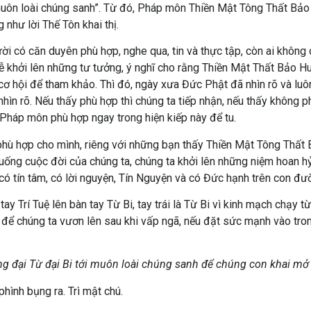
muôn loài chúng sanh”. Từ đó, Pháp môn Thiền Mật Tông Thất Bảo
như lời Thế Tôn khai thị.
ười có căn duyên phù hợp, nghe qua, tin và thực tập, còn ai khôn
 khởi lên những tư tưởng, ý nghĩ cho rằng Thiền Mật Thất Bảo Hu
t cơ hội để tham khảo. Thì đó, ngày xưa Đức Phật đã nhìn rõ và l
ìn rõ. Nếu thấy phù hợp thì chúng ta tiếp nhận, nếu thấy không p
Pháp môn phù hợp ngay trong hiện kiếp này để tu.
 hợp cho mình, riêng với những bạn thấy Thiền Mật Tông Thất B
uống cuộc đời của chúng ta, chúng ta khởi lên những niệm hoan hỷ 
tín tâm, có lời nguyện, Tín Nguyện và có Đức hạnh trên con đường
y Trí Tuệ lên bàn tay Từ Bi, tay trái là Từ Bi vì kinh mạch chạy từ 
h để chúng ta vươn lên sau khi vấp ngã, nếu đặt sức mạnh vào tr
đại Từ đại Bi tới muôn loài chúng sanh để chúng con khai mở đ
hình bụng ra. Trì mật chú.