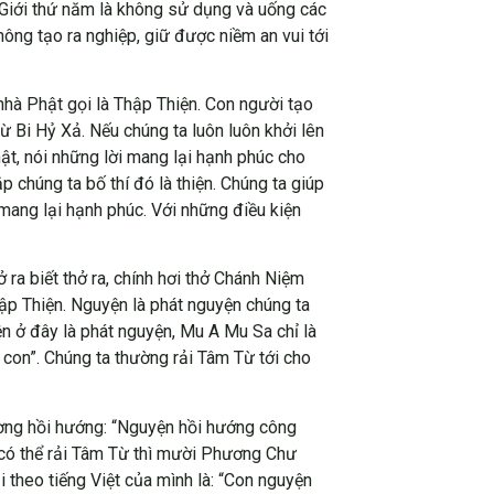
i, Giới thứ năm là không sử dụng và uống các
ông tạo ra nghiệp, giữ được niềm an vui tới
nhà Phật gọi là Thập Thiện. Con người tạo
ừ Bi Hỷ Xả. Nếu chúng ta luôn luôn khởi lên
hật, nói những lời mang lại hạnh phúc cho
p chúng ta bố thí đó là thiện. Chúng ta giúp
mang lại hạnh phúc. Với những điều kiện
 ra biết thở ra, chính hơi thở Chánh Niệm
ập Thiện. Nguyện là phát nguyện chúng ta
ện ở đây là phát nguyện, Mu A Mu Sa chỉ là
con”. Chúng ta thường rải Tâm Từ tới cho
ường hồi hướng: “Nguyện hồi hướng công
 có thể rải Tâm Từ thì mười Phương Chư
 theo tiếng Việt của mình là: “Con nguyện