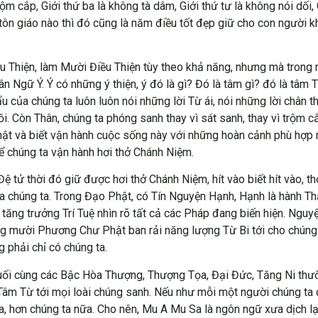
trộm cắp, Giới thứ ba là không tà dâm, Giới thứ tư là không nói dố
tôn giáo nào thì đó cũng là năm điều tốt đẹp giữ cho con người kh
ều Thiện, làm Mười Điều Thiện tùy theo khả năng, nhưng mà trong 
 Ngữ Ý. Ý có những ý thiện, ý đó là gì? Đó là tâm gì? đó là tâm T
u của chúng ta luôn luôn nói những lời Từ ái, nói những lời chân t
i. Còn Thân, chúng ta phóng sanh thay vì sát sanh, thay vì trộm cắ
hật và biết vận hành cuộc sống này với những hoàn cảnh phù hợp 
để chúng ta vận hành hơi thở Chánh Niệm.
ử thời đó giữ được hơi thở Chánh Niệm, hít vào biết hít vào, thở
a chúng ta. Trong Đạo Phật, có Tín Nguyện Hạnh, Hạnh là hành Th
tăng trưởng Trí Tuệ nhìn rõ tất cả các Pháp đang biến hiện. Nguy
ng mười Phương Chư Phật ban rải năng lượng Từ Bi tới cho chúng 
g phải chỉ có chúng ta.
, cuối cùng các Bậc Hòa Thượng, Thượng Tọa, Đại Đức, Tăng Ni th
 Tâm Từ tới mọi loài chúng sanh. Nếu như mỗi một người chúng ta
, hơn chúng ta nữa. Cho nên, Mu A Mu Sa là ngôn ngữ xưa dịch lại