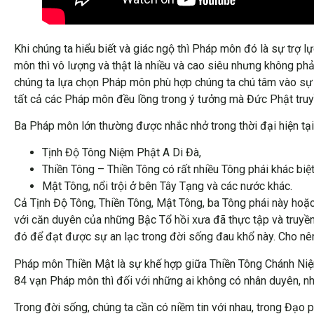
Khi chúng ta hiểu biết và giác ngộ thì Pháp môn đó là sự trợ l
môn thì vô lượng và thật là nhiều và cao siêu nhưng không ph
chúng ta lựa chọn Pháp môn phù hợp chúng ta chú tâm vào sự 
tất cả các Pháp môn đều lồng trong ý tưởng mà Đức Phật truyề
Ba Pháp môn lớn thường được nhắc nhở trong thời đại hiện tại 
Tịnh Độ Tông Niệm Phật A Di Đà,
Thiền Tông – Thiền Tông có rất nhiều Tông phái khác biệt
Mật Tông, nổi trội ở bên Tây Tạng và các nước khác.
Cả Tịnh Độ Tông, Thiền Tông, Mật Tông, ba Tông phái này hoặc
với căn duyên của những Bậc Tổ hồi xưa đã thực tập và truyề
đó để đạt được sự an lạc trong đời sống đau khổ này. Cho nên
Pháp môn Thiền Mật là sự khế hợp giữa Thiền Tông Chánh Niệ
84 vạn Pháp môn thì đối với những ai không có nhân duyên, n
Trong đời sống, chúng ta cần có niềm tin với nhau, trong Đạo p