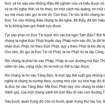
Đức và tin sâu vào những điều đã nghiên cứu và hiểu được nó. C
và ta chỉ nghe nhìn và tin theo, tin một cách mù quáng, tin một
sự mê muội nên gọi là mê tín. Còn Đức Tin tức là khi chúng ta
Đức Tin vào những điều chúng ta đã nghe, đã thấy, đã tìm hiểu
ta tu không bao giờ thành tựu được.
Tại sao phải có Đức Tin tuyệt đối vào ba ngôi Tam Bảo? Bởi Ng
chúng ta nghe Đức Phật truyền dạy Pháp môn nào đó, ta đã tìm 
nhận Đức Phật, tin theo Đức Phật, quy y theo Phật là khi đã n
Cho nên, đó gọi là Đức Tin về Phật, ta tin Phật rồi ta lập Cô
Rồi chúng ta phải tin vào Pháp, Pháp là con đường mà Bậc Thầ
niềm tin sâu, vững chắc thì ta mới có thể tu tập được.
Rồi chúng ta tin vào Tăng Bảo, là một tập thể xuất gia, những c
nghĩa là chúng ta nương theo, nương nhờ vào sự hòa hợp đó đ
là đức tin vào Tăng Bảo. Mà Đức Phật dạy cho chúng ta chân 
Hành giả, của một chúng sanh khi bắt đầu đi vào con đường 
Sau bước quan trọng đó còn có bước quan trọng thứ hai, tức là