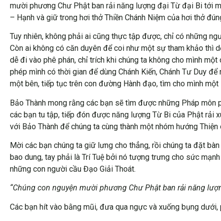
mười phương Chư Phật ban rải năng lượng đại Từ đại Bi tới 
– Hạnh và giữ trong hơi thở Thiền Chánh Niệm của hơi thở đúng 
Tuy nhiên, không phải ai cũng thực tập được, chỉ có những ng
Còn ai không có căn duyên để coi như một sự tham khảo thì dễ
dễ đi vào phê phán, chỉ trích khi chúng ta không cho mình mộ
phép mình có thời gian để dùng Chánh Kiến, Chánh Tư Duy để nh
một bên, tiếp tục trên con đường Hành đạo, tìm cho mình một 
Bảo Thành mong rằng các bạn sẽ tìm được những Pháp môn phù
các bạn tu tập, tiếp đón được năng lượng Từ Bi của Phật rải x
với Bảo Thành để chúng ta cùng thành một nhóm hướng Thiện có 
Mời các bạn chúng ta giữ lưng cho thẳng, rồi chúng ta đặt bàn ta
bao dung, tay phải là Trí Tuệ bởi nó tượng trưng cho sức mạn
những con người cầu Đạo Giải Thoát.
“Chúng con nguyện mười phương Chư Phật ban rải năng lượng 
Các bạn hít vào bằng mũi, đưa qua ngực và xuống bụng dưới, p