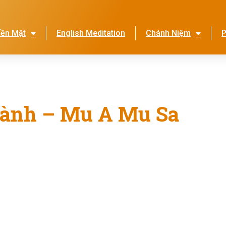
iền Mật
English Meditation
Chánh Niệm
P
Lễ Hội Nhớ Ơn Mẹ
Thi
Lành – Mu A Mu Sa