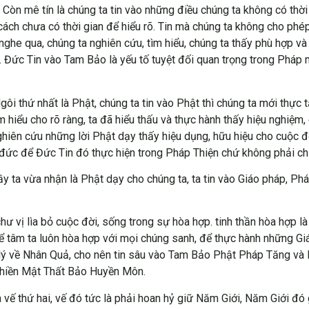
òn mê tín là chúng ta tin vào những điều chúng ta không có thời gi
 cách chưa có thời gian để hiểu rõ. Tin mà chúng ta không cho phép
 nghe qua, chúng ta nghiên cứu, tìm hiểu, chúng ta thấy phù hợp v
. Đức Tin vào Tam Bảo là yếu tố tuyệt đối quan trọng trong Pháp 
ôi thứ nhất là Phật, chúng ta tin vào Phật thì chúng ta mới thực
hiểu cho rõ ràng, ta đã hiểu thấu và thực hành thấy hiệu nghiệm, 
ghiên cứu những lời Phật dạy thấy hiệu dụng, hữu hiệu cho cuộc đ
ng đức để Đức Tin đó thực hiện trong Pháp Thiện chứ không phải c
y ta vừa nhận là Phật dạy cho chúng ta, ta tin vào Giáo pháp, P
hư vị lìa bỏ cuộc đời, sống trong sự hòa hợp. tinh thần hòa hợp là 
ể tâm ta luôn hòa hợp với mọi chúng sanh, để thực hành những Gi
lý về Nhân Quả, cho nên tin sâu vào Tam Bảo Phật Pháp Tăng và N
Thiền Mật Thất Bảo Huyền Môn.
 vế thứ hai, vế đó tức là phải hoan hỷ giữ Năm Giới, Năm Giới đó