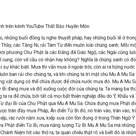
ành trên kênh YouTube Thất Bảo Huyền Môn.
o, những buổi đồng tu nghe thuyết pháp, hay những buổi lễ ở trong 
 Thầy, các Tăng Ni, rải Tâm Từ đến muôn loài chúng sanh. Mỗi mộ
ười phương Chư Phật là các Đấng đã Giác Ngộ, các Ngài cũng luôn
 vế cung, còn vế cầu có nhận hay không? Nghĩa là chúng sanh có 
i sự khác biệt. Mưa thì vẫn mưa ở ngoài trời, còn ai ra hứng nước
uôn ban rải cho chúng ta, và khi chúng ta trì mật chú Mu A Mu Sa
hững vật dụng có thể chứa được để chứa nước mưa đó. Mu A Mu Sa
Bi đang mưa và đổ xuống cuộc đời của chúng ta. Ta mang ba thứ 
ta ra để chứa, bởi tất cả mọi bất thiện nghiệp đều do Ý, Khẩu v
Từ đại Bi của Chư Phật qua Mu A Mu Sa. Chứa đựng mưa Phật đ
c tràn đầy mưa Pháp, Ân điển Từ Bi đó, nó tràn vào, tràn vào, tr
hiệp, rác rưởi năm xưa, kiếp xưa còn tồn đọng ở trong Thân Ngữ Ý
mưa Phật điển Từ Bi, mưa năng lượng Từ Bi Mu A Mu Sa mà những 
 Chánh Niệm hít vào thở ra, ta quán chiếu thật rõ và biết đó là nh