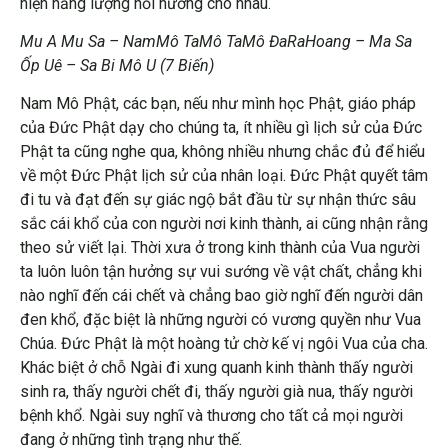
hiện năng lượng hồi hướng cho nhau.
Mu A Mu Sa – NamMô TaMô TaMô ĐaRaHoang – Ma Sa
Ốp Uê – Sa Bi Mô U (7 Biến)
Nam Mô Phật, các bạn, nếu như mình học Phật, giáo pháp
của Đức Phật dạy cho chúng ta, ít nhiều gì lịch sử của Đức
Phật ta cũng nghe qua, không nhiều nhưng chắc đủ để hiểu
về một Đức Phật lịch sử của nhân loại. Đức Phật quyết tâm
đi tu và đạt đến sự giác ngộ bắt đầu từ sự nhận thức sâu
sắc cái khổ của con người nơi kinh thành, ai cũng nhận rằng
theo sử viết lại. Thời xưa ở trong kinh thành của Vua người
ta luôn luôn tận hưởng sự vui sướng về vật chất, chẳng khi
nào nghĩ đến cái chết và chẳng bao giờ nghĩ đến người dân
đen khổ, đặc biệt là những người có vương quyền như Vua
Chúa. Đức Phật là một hoàng tử chờ kế vị ngôi Vua của cha.
Khác biệt ở chỗ Ngài đi xung quanh kinh thành thấy người
sinh ra, thấy người chết đi, thấy người già nua, thấy người
bệnh khổ. Ngài suy nghĩ và thương cho tất cả mọi người
đang ở những tình trạng như thế.