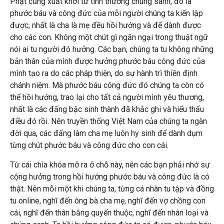
Phật cũng xuất khởi từ tình thương chúng sanh, đó là
phước báu và công đức của mỗi người chúng ta kiến lập
được, nhất là cha là mẹ đều hồi hướng và để dành được
cho các con. Không một chút gì ngăn ngại trong thuật ngữ
nói ai tu người đó hưởng. Các bạn, chúng ta tu không những
bản thân của mình được hưởng phước báu công đức của
mình tạo ra do các pháp thiện, do sự hành trì thiền định
chánh niệm. Mà phước báu công đức đó chúng ta còn có
thể hồi hướng, trao lại cho tất cả người mình yêu thương,
nhất là các đấng bậc sinh thành đã khắc ghi và hiểu thấu
điều đó rồi. Nên truyền thống Việt Nam của chúng ta ngàn
đời qua, các đấng làm cha mẹ luôn hy sinh để dành dụm
từng chút phước báu và công đức cho con cái.
Từ cái chìa khóa mở ra ở chỗ này, nên các bạn phải nhớ sự
cộng hưởng trong hồi hướng phước báu và công đức là có
thật. Nên mỗi một khi chúng ta, từng cá nhân tu tập và đồng
tu online, nghĩ đến ông bà cha mẹ, nghĩ đến vợ chồng con
cái, nghĩ đến thân bằng quyến thuộc, nghĩ đến nhân loại và