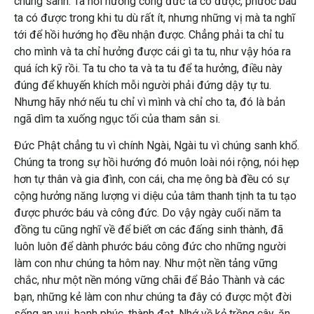
chúng sanh. Ta hồi hưởng công đức ta có được, phước báu
ta có được trong khi tu dù rất ít, nhưng những vị mà ta nghĩ
tới để hồi hướng họ đều nhận được. Chẳng phải ta chỉ tu
cho mình và ta chỉ hưởng được cái gì ta tu, như vậy hóa ra
quá ích kỹ rồi. Ta tu cho ta và ta tu để ta hưởng, điều này
đúng để khuyến khích mỗi người phải đứng dậy tự tu.
Nhưng hãy nhớ nếu tu chỉ vì mình và chỉ cho ta, đó là bản
ngã dìm ta xuống ngục tối của tham sân si.
Đức Phật chẳng tu vì chính Ngài, Ngài tu vì chúng sanh khổ.
Chúng ta trong sự hồi hướng đó muôn loài nói rộng, nói hẹp
hơn tự thân và gia đình, con cái, cha mẹ ông bà đều có sự
cộng hưởng năng lượng vi diệu của tâm thanh tịnh ta tu tạo
được phước báu và công đức. Do vậy ngày cuối năm ta
đồng tu cũng nghĩ về để biết ơn các đấng sinh thành, đã
luôn luôn để dành phước báu công đức cho những người
làm con như chúng ta hôm nay. Như một nền tảng vững
chắc, như một nền móng vững chãi để Bảo Thành và các
bạn, những kẻ làm con như chúng ta đây có được một đời
sống an vui, hạnh phúc, thành đạt. Nhớ về kẻ trồng cây, ăn