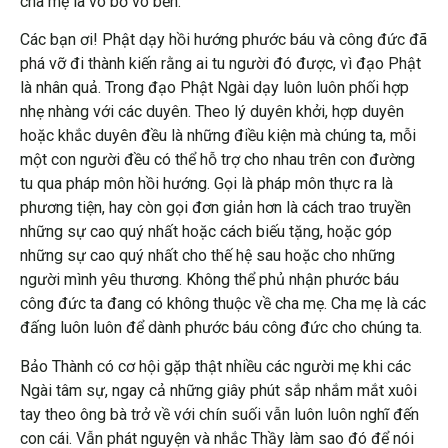
cha mẹ là vô bờ vô bến.
Các bạn ơi! Phật dạy hồi hướng phước báu và công đức đã
phá vỡ đi thành kiến rằng ai tu người đó được, vì đạo Phật
là nhân quả. Trong đạo Phật Ngài dạy luôn luôn phối hợp
nhẹ nhàng với các duyên. Theo lý duyên khởi, hợp duyên
hoặc khắc duyên đều là những điều kiện mà chúng ta, mỗi
một con người đều có thể hỗ trợ cho nhau trên con đường
tu qua pháp môn hồi hướng. Gọi là pháp môn thực ra là
phương tiện, hay còn gọi đơn giản hơn là cách trao truyền
những sự cao quý nhất hoặc cách biếu tặng, hoặc góp
những sự cao quý nhất cho thế hệ sau hoặc cho những
người mình yêu thương. Không thể phủ nhận phước báu
công đức ta đang có không thuộc về cha mẹ. Cha mẹ là các
đấng luôn luôn để dành phước báu công đức cho chúng ta.
Bảo Thành có cơ hội gặp thật nhiều các người mẹ khi các
Ngài tâm sự, ngay cả những giây phút sắp nhắm mắt xuôi
tay theo ông bà trở về với chín suối vẫn luôn luôn nghĩ đến
con cái. Vẫn phát nguyện và nhắc Thầy làm sao đó để nói