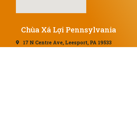
Chùa Xá Lợi Pennsylvania
17 N Centre Ave, Leesport, PA 19533
Trụ trì: Sư Cô Lệ Hậu
(216) 456-7090