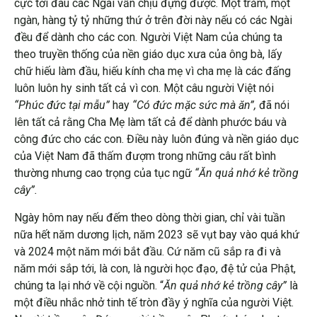
cực tới đâu các Ngài vẫn chịu đựng được. Một trăm, một
ngàn, hàng tỷ tỷ những thứ ở trên đời này nếu có các Ngài
đều để dành cho các con. Người Việt Nam của chúng ta
theo truyền thống của nền giáo dục xưa của ông bà, lấy
chữ hiếu làm đầu, hiếu kính cha mẹ vì cha mẹ là các đấng
luôn luôn hy sinh tất cả vì con. Một câu người Việt nói
“Phúc đức tại mẫu”
hay
“Có đức mặc sức mà ăn”,
đã nói
lên tất cả rằng Cha Mẹ làm tất cả để dành phước báu và
công đức cho các con. Điều này luôn đúng và nền giáo dục
của Việt Nam đã thấm đượm trong những câu rất bình
thường nhưng cao trọng của tục ngữ
“Ăn quả nhớ kẻ trồng
cây”.
Ngày hôm nay nếu đếm theo dòng thời gian, chỉ vài tuần
nữa hết năm dương lịch, năm 2023 sẽ vụt bay vào quá khứ
và 2024 một năm mới bắt đầu. Cứ năm cũ sắp ra đi và
năm mới sắp tới, là con, là người học đạo, đệ tử của Phật,
chúng ta lại nhớ về cội nguồn. “
Ăn quả nhớ kẻ trồng cây”
là
một điều nhắc nhở tinh tế tròn đầy ý nghĩa của người Việt.