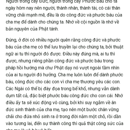
Người trồng cây Đức, người trồng cây Phước báu cho ta
ngày hôm nay nên người, thành nhân, thành tài, có cái thân
vững chãi mạnh mẽ, đều là do công đức và phước báu của
cha mẹ để dành cho chúng ta. Nhớ về cội nguồn là nhớ về
bản nguyên của Phật tánh.
Đúng, ở đời có nhiều người quên rằng công đức và phước
báu của cha mẹ có thể lưu truyền lại cho chúng ta, bởi thuật
ngữ ai tu thì người đó được. Điều này đúng mà, ai tu thì
được, nhưng riêng phần công đức và phước báu trong
pháp hồi hướng mà chư Phật dạy nó vượt ngoài tầm nhìn
của ai tu người đó hưởng. Cha mẹ luôn luôn để dành phước
báu, công đức cho các con vì cha mẹ thương yêu các con.
Các Ngài có thể bị đày đọa trong bể khổ, nhưng vẫn dành
dụm tất cả, đặc biệt phước báu công đức cho con cái. Nhớ
điều ấy ta sẽ xúc động vô cùng, bởi khi suy ngẫm về ân
đức sinh thành của cha mẹ, tạo nên một bước chân vững
chãi cho đứa nhỏ sinh ra ở trong đời nằm một chỗ, rồi dần
vào tương lai, đến sự thành công thì quả thật công sức của