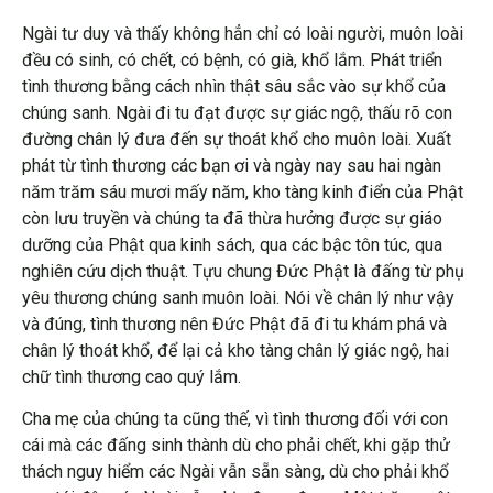
Ngài tư duy và thấy không hẳn chỉ có loài người, muôn loài
đều có sinh, có chết, có bệnh, có già, khổ lắm. Phát triển
tình thương bằng cách nhìn thật sâu sắc vào sự khổ của
chúng sanh. Ngài đi tu đạt được sự giác ngộ, thấu rõ con
đường chân lý đưa đến sự thoát khổ cho muôn loài. Xuất
phát từ tình thương các bạn ơi và ngày nay sau hai ngàn
năm trăm sáu mươi mấy năm, kho tàng kinh điển của Phật
còn lưu truyền và chúng ta đã thừa hưởng được sự giáo
dưỡng của Phật qua kinh sách, qua các bậc tôn túc, qua
nghiên cứu dịch thuật. Tựu chung Đức Phật là đấng từ phụ
yêu thương chúng sanh muôn loài. Nói về chân lý như vậy
và đúng, tình thương nên Đức Phật đã đi tu khám phá và
chân lý thoát khổ, để lại cả kho tàng chân lý giác ngộ, hai
chữ tình thương cao quý lắm.
Cha mẹ của chúng ta cũng thế, vì tình thương đối với con
cái mà các đấng sinh thành dù cho phải chết, khi gặp thử
thách nguy hiểm các Ngài vẫn sẵn sàng, dù cho phải khổ