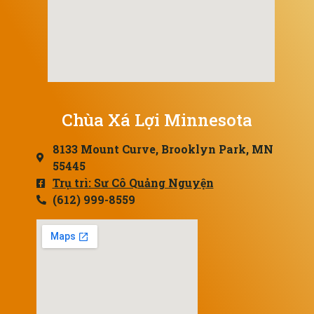
Chùa Xá Lợi Minnesota
8133 Mount Curve, Brooklyn Park, MN
55445
Trụ trì: Sư Cô Quảng Nguyện
(612) 999-8559