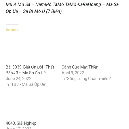
Mu A Mu Sa – NamMô TaMô TaMô ĐaRaHoang – Ma Sa
Ốp Uê – Sa Bi Mô U (7 Biến)
Related
Bài 3039. Biết Ơn Đời | Thất
Cánh Cửa Mật Thiền
Bảo#3 – Ma Sa Ốp Uê
April 9, 2022
June 24, 2022
In "Sống trong Chánh niệm"
In "TB3 - Ma Sa Ốp Uê"
4043. Giải Nghiệp