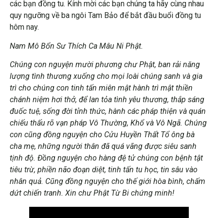
các bạn đồng tu. Kính mời các bạn chúng ta hãy cùng nhau
quy ngưỡng về ba ngôi Tam Bảo để bắt đầu buổi đồng tu
hôm nay.
Nam Mô Bổn Sư Thích Ca Mâu Ni Phật.
Chúng con nguyện mười phương chư Phật, ban rải năng
lượng tình thương xuống cho mọi loài chúng sanh và gia
trì cho chúng con tinh tấn miên mật hành trì mật thiền
chánh niệm hơi thở, để lan tỏa tình yêu thương, thắp sáng
đuốc tuệ, sống đời tỉnh thức, hành các pháp thiện và quán
chiếu thấu rõ vạn pháp Vô Thường, Khổ và Vô Ngã. Chúng
con cũng đồng nguyện cho Cửu Huyền Thất Tổ ông bà
cha mẹ, những người thân đã quá vãng được siêu sanh
tịnh độ. Đồng nguyện cho hàng đệ tử chúng con bệnh tật
tiêu trừ, phiền não đoạn diệt, tinh tấn tu học, tin sâu vào
nhân quả. Cũng đồng nguyện cho thế giới hòa bình, chấm
dứt chiến tranh. Xin chư Phật Từ Bi chứng minh!