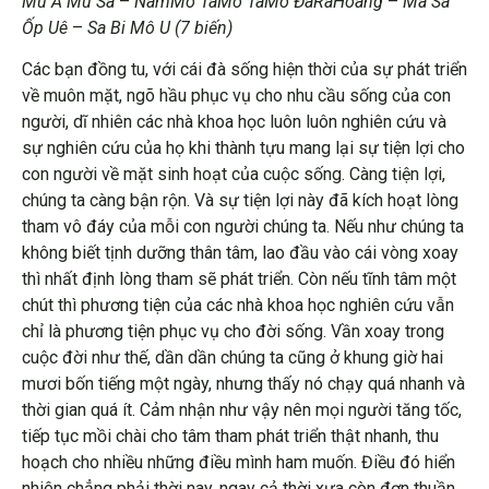
Mu A Mu Sa
–
NamMô TaMô TaMô ĐaRaHoang
–
Ma Sa
Ốp Uê
–
Sa Bi Mô U (7 biến)
Các bạn đồng tu, với cái đà sống hiện thời của sự phát triển
về muôn mặt, ngõ hầu phục vụ cho nhu cầu sống của con
người, dĩ nhiên các nhà khoa học luôn luôn nghiên cứu và
sự nghiên cứu của họ khi thành tựu mang lại sự tiện lợi cho
con người về mặt sinh hoạt của cuộc sống. Càng tiện lợi,
chúng ta càng bận rộn. Và sự tiện lợi này đã kích hoạt lòng
tham vô đáy của mỗi con người chúng ta. Nếu như chúng ta
không biết tịnh dưỡng thân tâm, lao đầu vào cái vòng xoay
thì nhất định lòng tham sẽ phát triển. Còn nếu tĩnh tâm một
chút thì phương tiện của các nhà khoa học nghiên cứu vẫn
chỉ là phương tiện phục vụ cho đời sống. Vần xoay trong
cuộc đời như thế, dần dần chúng ta cũng ở khung giờ hai
mươi bốn tiếng một ngày, nhưng thấy nó chạy quá nhanh và
thời gian quá ít. Cảm nhận như vậy nên mọi người tăng tốc,
tiếp tục mồi chài cho tâm tham phát triển thật nhanh, thu
hoạch cho nhiều những điều mình ham muốn. Điều đó hiển
nhiên chẳng phải thời nay, ngay cả thời xưa còn đơn thuần