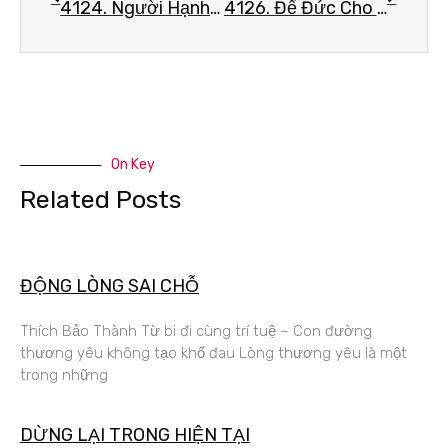
4124. Người Hạnh Phúc
4126. Để Đức Cho Con
On Key
Related Posts
ĐỘNG LÒNG SAI CHỖ
Thích Bảo Thành Từ bi đi cùng trí tuệ – Con đường
thương yêu không tạo khổ đau Lòng thương yêu là một
trong những
DỪNG LẠI TRONG HIỆN TẠI