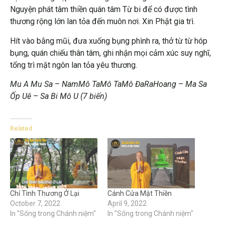
Nguyện phát tâm thiền quán tâm Từ bi để có được tình
thương rộng lớn lan tỏa đến muôn nơi. Xin Phật gia trì.
Hít vào bằng mũi, đưa xuống bụng phình ra, thở từ từ hóp
bụng, quán chiếu thân tâm, ghi nhận mọi cảm xúc suy nghĩ,
tổng trì mật ngôn lan tỏa yêu thương.
Mu A Mu Sa
–
NamMô TaMô TaMô ĐaRaHoang
–
Ma Sa
Ốp Uê
–
Sa Bi Mô U (7 biến)
Related
Chỉ Tình Thương Ở Lại
Cánh Cửa Mật Thiền
October 7, 2022
April 9, 2022
In "Sống trong Chánh niệm"
In "Sống trong Chánh niệm"