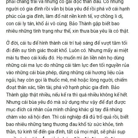
phải chàng trai và những cô gái độc thân đâu. Có những
người có gia đình rồi vẫn bị bùa yêu để rồi phá vỡ cái hạnh
phúc của gia đình, làm đổ nát nền kinh tế, vợ chồng li dị,
con cái ly tán, khổ ải vô cùng. Bảo Thành gặp biết bao
nhiêu những tình trạng như thế, xin thưa bùa yêu là có thật.
Ở đời, cái tu để hình thành cái trí tuệ sáng để vượt tăm tối
đi đến sự tỉnh giác thoát khổ. Luôn có. Nhưng mấy ai miệt
mài tu theo cái kiểu đó. Họ muốn mì ăn liền nên họ dùng
những cái ma lực do những cái tâm lực đen tối nguyền rủa
vào những cái bùa phép, dùng những cái hương liệu của
ngải, hay còn gọi là thuốc mê, mê hoặc lòng người, chiếm
đoạt thân xác, tiền tài, phá vỡ hạnh phúc gia đình. Bảo
Thành gặp thật nhiều, nếu kể ra thì quá nhiều không kể hết.
Nhưng cái bùa yêu đó mà sử dụng như vậy để đạt được
mục đích cá nhân của mình chẳng khác gì tay đã nhúng
chàm vào xã hội đen. Thì cái nghiệp đã đủ trổ quả rồi, biết
bao nhiêu những tang thương đau khổ từ sức khỏe, tinh
thần, từ kinh tế đến gia đình, tất cả mọi mặt, sẽ phải sụp