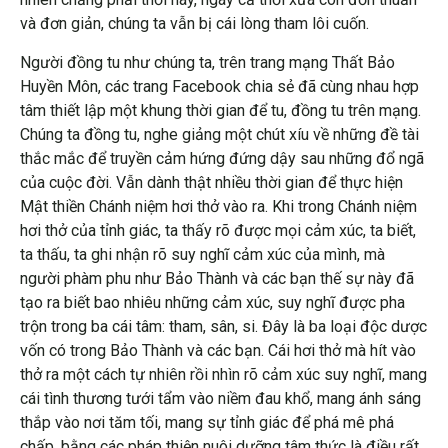
và đơn giản, chúng ta vẫn bị cái lòng tham lôi cuốn.
Người đồng tu như chúng ta, trên trang mạng Thất Bảo
Huyền Môn, các trang Facebook chia sẻ đã cùng nhau hợp
tâm thiết lập một khung thời gian để tu, đồng tu trên mạng.
Chúng ta đồng tu, nghe giảng một chút xíu về những đề tài
thắc mắc để truyền cảm hứng đứng dậy sau những đổ ngã
của cuộc đời. Vẫn dành thật nhiều thời gian để thực hiện
Mật thiền Chánh niệm hơi thở vào ra. Khi trong Chánh niệm
hơi thở của tỉnh giác, ta thấy rõ được mọi cảm xúc, ta biết,
ta thấu, ta ghi nhận rõ suy nghĩ cảm xúc của mình, mà
người phàm phu như Bảo Thành và các bạn thế sự này đã
tạo ra biết bao nhiêu những cảm xúc, suy nghĩ được pha
trộn trong ba cái tâm: tham, sân, si. Đây là ba loại độc dược
vốn có trong Bảo Thành và các bạn. Cái hơi thở mà hít vào
thở ra một cách tự nhiên rồi nhìn rõ cảm xúc suy nghĩ, mang
cái tình thương tưới tẩm vào niềm đau khổ, mang ánh sáng
thắp vào nơi tăm tối, mang sự tỉnh giác để phá mê phá
chấp, bằng các pháp thiện nuôi dưỡng tâm thức là điều rất