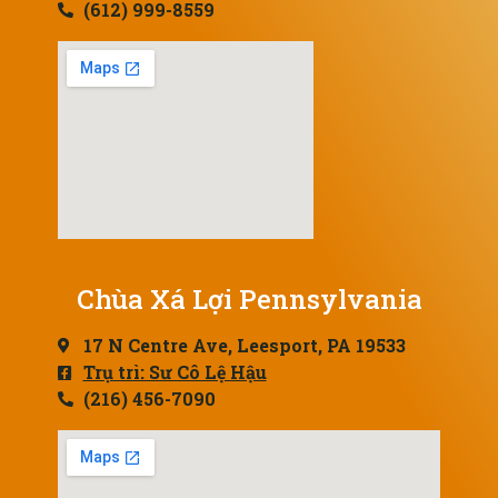
(612) 999-8559
Chùa Xá Lợi Pennsylvania
17 N Centre Ave, Leesport, PA 19533
Trụ trì: Sư Cô Lệ Hậu
(216) 456-7090