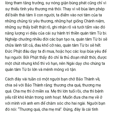
lòng tham tăng trưởng, sự nóng giận bùng phát cũng chỉ vì
sự thiếu tình yêu thương mà thôi. Thay vì vẽ bùa làm phép
để biến thái tâm lí con người, ta điểm vào nơi tâm của ta
những chủng từ yêu thương, những hạt giống Chánh niệm,
những sự thấy biết thật rõ, ghi nhận rõ và tưới tẩm vào đó
năng lượng vi diệu của cái sự hành trì thiền quán tâm Từ bi.
Nghiệp chướng nhiều đời các bạn tạo ra, quán tâm Từ bi sẽ
chữa lành tất cả, đau khổ cỡ nào, quán tâm Từ bi sẽ hết.
Đức Phật đâu dạy ta đi mua, hoặc học các loại bùa yêu để
hại người. Bởi Phật thấy đó chỉ là thủ đoạn nhất thời, được
một chút nhưng khổ thì vô hạn, nên Ngài dạy cho chúng ta
quán tâm Từ bi lớn và mênh mông vô tận.
Cách đây vài tuần có một người bạn chở Bảo Thành về,
chia sẻ với Bảo Thành rằng: thương cha quá, thương mẹ
quá. Cha mẹ thì ở miền xa. Mẹ thì lớn tuổi rồi, cha thì bệnh
yếu rất khó khăn trong sinh hoạt. Muốn đưa cha mẹ về ở
với mình với anh em để chăm sóc cho hai ngài. Người bạn
đó nói: “Thương quá, cha mẹ mà”. Đúng, đây là cái tình