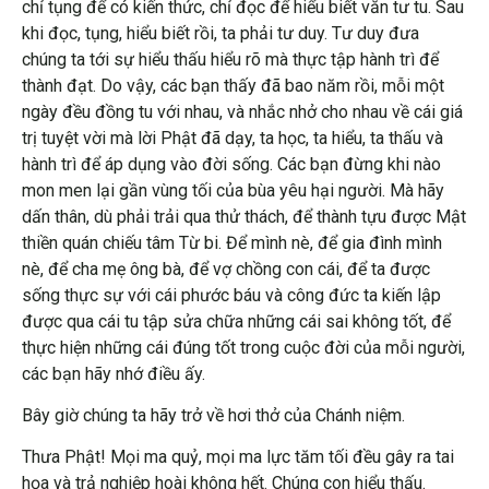
chỉ tụng để có kiến thức, chỉ đọc để hiểu biết văn tư tu. Sau
khi đọc, tụng, hiểu biết rồi, ta phải tư duy. Tư duy đưa
chúng ta tới sự hiểu thấu hiểu rõ mà thực tập hành trì để
thành đạt. Do vậy, các bạn thấy đã bao năm rồi, mỗi một
ngày đều đồng tu với nhau, và nhắc nhở cho nhau về cái giá
trị tuyệt vời mà lời Phật đã dạy, ta học, ta hiểu, ta thấu và
hành trì để áp dụng vào đời sống. Các bạn đừng khi nào
mon men lại gần vùng tối của bùa yêu hại người. Mà hãy
dấn thân, dù phải trải qua thử thách, để thành tựu được Mật
thiền quán chiếu tâm Từ bi. Để mình nè, để gia đình mình
nè, để cha mẹ ông bà, để vợ chồng con cái, để ta được
sống thực sự với cái phước báu và công đức ta kiến lập
được qua cái tu tập sửa chữa những cái sai không tốt, để
thực hiện những cái đúng tốt trong cuộc đời của mỗi người,
các bạn hãy nhớ điều ấy.
Bây giờ chúng ta hãy trở về hơi thở của Chánh niệm.
Thưa Phật! Mọi ma quỷ, mọi ma lực tăm tối đều gây ra tai
họa và trả nghiệp hoài không hết. Chúng con hiểu thấu.