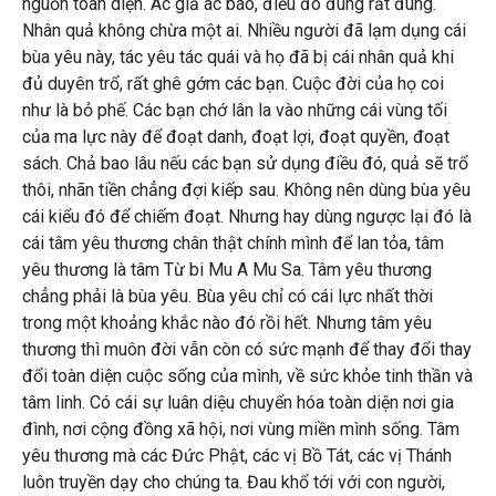
nguồn toàn diện. Ác giả ác báo, điều đó đúng rất đúng.
Nhân quả không chừa một ai. Nhiều người đã lạm dụng cái
bùa yêu này, tác yêu tác quái và họ đã bị cái nhân quả khi
đủ duyên trổ, rất ghê gớm các bạn. Cuộc đời của họ coi
như là bỏ phế. Các bạn chớ lân la vào những cái vùng tối
của ma lực này để đoạt danh, đoạt lợi, đoạt quyền, đoạt
sách. Chả bao lâu nếu các bạn sử dụng điều đó, quả sẽ trổ
thôi, nhãn tiền chẳng đợi kiếp sau. Không nên dùng bùa yêu
cái kiểu đó để chiếm đoạt. Nhưng hay dùng ngược lại đó là
cái tâm yêu thương chân thật chính mình để lan tỏa, tâm
yêu thương là tâm Từ bi Mu A Mu Sa. Tâm yêu thương
chẳng phải là bùa yêu. Bùa yêu chỉ có cái lực nhất thời
trong một khoảng khắc nào đó rồi hết. Nhưng tâm yêu
thương thì muôn đời vẫn còn có sức mạnh để thay đổi thay
đổi toàn diện cuộc sống của mình, về sức khỏe tinh thần và
tâm linh. Có cái sự luân diệu chuyển hóa toàn diện nơi gia
đình, nơi cộng đồng xã hội, nơi vùng miền mình sống. Tâm
yêu thương mà các Đức Phật, các vị Bồ Tát, các vị Thánh
luôn truyền dạy cho chúng ta. Đau khổ tới với con người,