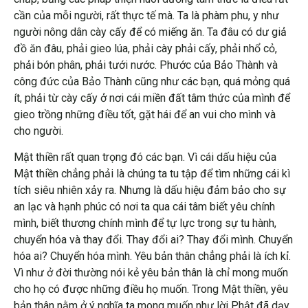
cần của mỗi người, rất thực tế mà. Ta là phàm phu, y như
người nông dân cày cấy để có miếng ăn. Ta đâu có dư giả
đồ ăn đâu, phải gieo lúa, phải cày phải cấy, phải nhổ cỏ,
phải bón phân, phải tưới nước. Phước của Bảo Thành và
công đức của Bảo Thành cũng như các bạn, quá mỏng quá
ít, phải từ cày cấy ở nơi cái miền đất tâm thức của mình để
gieo trồng những điều tốt, gặt hái để an vui cho mình và
cho người.
Mật thiền rất quan trọng đó các bạn. Vì cái dấu hiệu của
Mật thiền chẳng phải là chúng ta tu tập để tìm những cái kì
tích siêu nhiên xảy ra. Nhưng là dấu hiệu đảm bảo cho sự
an lạc và hạnh phúc có nơi ta qua cái tâm biết yêu chính
mình, biết thương chính mình để tự lực trong sự tu hành,
chuyển hóa và thay đổi. Thay đổi ai? Thay đổi mình. Chuyển
hóa ai? Chuyển hóa mình. Yêu bản thân chẳng phải là ích kỉ.
Vì như ở đời thường nói kẻ yêu bản thân là chỉ mong muốn
cho họ có được những điều họ muốn. Trong Mật thiền, yêu
bản thân nằm ở ý nghĩa ta mong muốn như lời Phật đã dạy