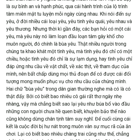
là sự bình an và hạnh phúc, qua cái hành trình của lộ trình
tâm miên mật tu luyện mỗi ngày cùng nhau. Khi nói đến sự
yêu, ở đời nhiều cái loại yêu, yêu tinh yêu quái, yêu nhau và
yêu thương. Nhưng thời kì gần đây, các bạn hỏi có một cái
yêu, mà yêu này nó làm loạn đầu loạn tâm gây khổ cho
muôn người, đó chính là bùa yêu. Thật nhiều người trong
chúng ta khao khát một tình yêu, mà tình yêu đó chỉ có một
chiều, hoặc tình yêu đó chỉ là sự lạm dụng, hay tình yêu chỉ
đáp ứng nhu cầu về vật chất, về xác thịt, về tham dục của
mình, nên bất chấp dùng mọi thủ đoạn để có được cái đối
tượng mong muốn phục vụ cho nhu cầu của chúng mình.
Hai chữ “bùa yêu” trong dân gian thường nghe mà có là có
thật đấy. Bởi có biết bao nhiêu cô gái rất thơ ngây nhẹ
nhàng, vậy mà chẳng biết sao lại yêu như búa bổ vào đầu
những con người chưa hề quen biết, khuyên bảo thế nào
cũng không dừng chân tịnh tâm suy nghĩ. Để cuối cùng cái
kết là cuộc đời bị hư nát trong muôn vàn sự mục rã của ăn
chơi. Lại có biết bao nhiêu chàng trai cũng như thế, chẳng