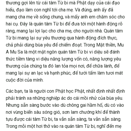
thương gợi lên từ cái tâm Từ bi mà Phật dạy của cái đạo
hiếu, đạo làm con nghĩ tới cha mẹ. Và đúng, anh ấy đã
mang cha mẹ về sống chung, và mấy anh em chăm sóc cho
hai cụ. Đây là quán tâm Từ bi để đưa tới một hành động rõ
ràng, mang lại lợi lạc cho cha mẹ, cho người nhà. Quán tâm
Từ bi mang lại sự yêu thương qua hành động đích thực,
chả phải dùng bùa yêu để chiếm đoạt. Trong Mật thiền, Mu
A Mu Sa là một mật ngôn quán tâm Từ bi vi diệu sẽ đánh
thức tiềm tàng vi diệu năng lượng vốn có, năng lượng yêu
thương của chúng ta đó lan tỏa mọi nơi, để chữa lành, để
mang lại sự an lạc và hạnh phúc, để tưới tẩm làm tươi mát
cuộc đời của mình.
Các bạn, ta là người con Phật học Phật, nhất định nhất định
phải tránh xa những nghiệp ác do cái mồi nhử của bùa yêu.
Nhưng sẵn sàng bước vào dù chông gai hầm hố, dù có vào
nơi vùng biển sâu sóng gió, sơn lam chướng khí để thành
tựu được cái tâm Từ bi, ta vẫn sẵn sàng, ta vẫn sẵn sàng.
Trong mỗi một hơi thở vào ra quán tâm Từ bi, nghĩ đến mẹ