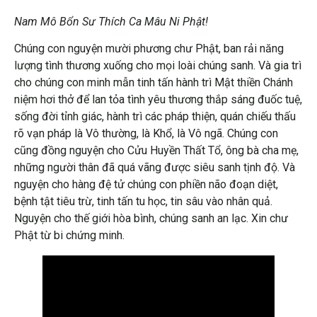
Nam Mô Bổn Sư Thích Ca Mâu Ni Phật!
Chúng con nguyện mười phương chư Phật, ban rải năng
lượng tình thương xuống cho mọi loài chúng sanh. Và gia trì
cho chúng con minh mẫn tinh tấn hành trì Mật thiền Chánh
niệm hơi thở để lan tỏa tình yêu thương thắp sáng đuốc tuệ,
sống đời tỉnh giác, hành trì các pháp thiện, quán chiếu thấu
rõ vạn pháp là Vô thường, là Khổ, là Vô ngã. Chúng con
cũng đồng nguyện cho Cửu Huyền Thất Tổ, ông bà cha mẹ,
những người thân đã quá vãng được siêu sanh tịnh độ. Và
nguyện cho hàng đệ tử chúng con phiền não đoạn diệt,
bệnh tật tiêu trừ, tinh tấn tu học, tin sâu vào nhân quả.
Nguyện cho thế giới hòa bình, chúng sanh an lạc. Xin chư
Phật từ bi chứng minh.