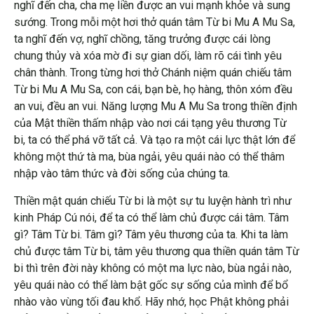
nghĩ đến cha, cha mẹ liền được an vui mạnh khỏe và sung
sướng. Trong mỗi một hơi thở quán tâm Từ bi Mu A Mu Sa,
ta nghĩ đến vợ, nghĩ chồng, tăng trưởng được cái lòng
chung thủy và xóa mờ đi sự gian dối, làm rõ cái tình yêu
chân thành. Trong từng hơi thở Chánh niệm quán chiếu tâm
Từ bi Mu A Mu Sa, con cái, bạn bè, họ hàng, thôn xóm đều
an vui, đều an vui. Năng lượng Mu A Mu Sa trong thiền định
của Mật thiền thấm nhập vào nơi cái tạng yêu thương Từ
bi, ta có thể phá vỡ tất cả. Và tạo ra một cái lực thật lớn để
không một thứ tà ma, bùa ngải, yêu quái nào có thể thâm
nhập vào tâm thức và đời sống của chúng ta.
Thiền mật quán chiếu Từ bi là một sự tu luyện hành trì như
kinh Pháp Cú nói, để ta có thể làm chủ được cái tâm. Tâm
gì? Tâm Từ bi. Tâm gì? Tâm yêu thương của ta. Khi ta làm
chủ được tâm Từ bi, tâm yêu thương qua thiền quán tâm Từ
bi thì trên đời này không có một ma lực nào, bùa ngải nào,
yêu quái nào có thể làm bật gốc sự sống của mình để bổ
nhào vào vùng tối đau khổ. Hãy nhớ, học Phật không phải