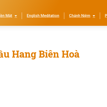
iền Mật
English Meditation
Chánh Niệm
P
Lễ Hội Nhớ Ơn Mẹ
Thi
Cầu Hang Biên Hoà