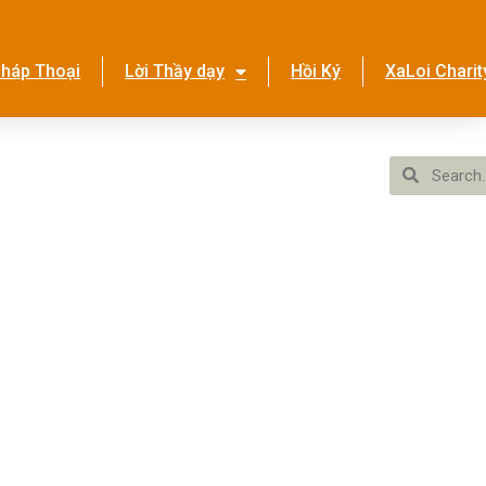
háp Thoại
Lời Thầy dạy
Hồi Ký
XaLoi Charit
ền Tình Ca
Hệ Thống