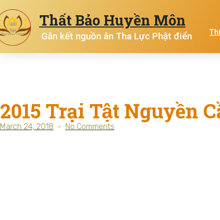
Thất Bảo Huyền Môn
Th
Gắn kết nguồn ân Tha Lực Phật điển
2015 Trại Tật Nguyền 
March 24, 2018
No Comments