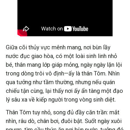
Giữa cõi thủy vực mênh mang, nơi bùn lầy
nước đục giao hòa, có một loài sinh linh nhỏ
bé, thân mang lớp giáp mỏng, ngày ngày lặn lội
trong dòng trôi vô định—ấy là thân Tôm. Nhìn
qua tưởng như tầm thường, nhưng nếu quán
chiếu tận cùng, lại thấy nơi ấy ẩn tàng một đạo
lý sâu xa về kiếp người trong vòng sinh diệt.
Thân Tôm tuy nhỏ, song đủ đầy căn trần: mắt
nhìn, râu dò, chân bơi, đuôi bật. Suốt ngày xuôi
ngược, tìm cầu thức ăn nơi bùn nước, tưởng đó