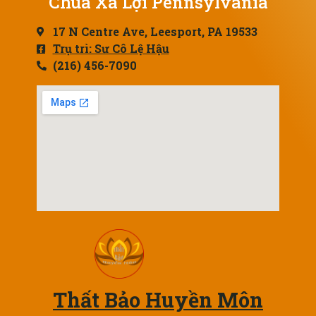
Chùa Xá Lợi Pennsylvania
17 N Centre Ave, Leesport, PA 19533
Trụ trì: Sư Cô Lệ Hậu
(216) 456-7090
Thất Bảo Huyền Môn