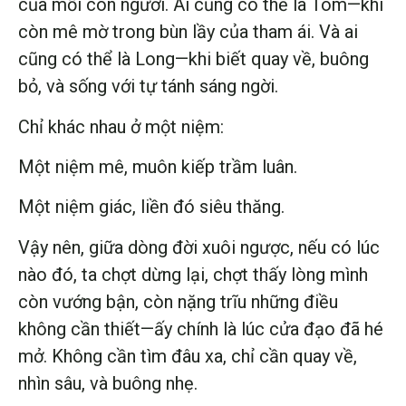
của mỗi con người. Ai cũng có thể là Tôm—khi
còn mê mờ trong bùn lầy của tham ái. Và ai
cũng có thể là Long—khi biết quay về, buông
bỏ, và sống với tự tánh sáng ngời.
Chỉ khác nhau ở một niệm:
Một niệm mê, muôn kiếp trầm luân.
Một niệm giác, liền đó siêu thăng.
Vậy nên, giữa dòng đời xuôi ngược, nếu có lúc
nào đó, ta chợt dừng lại, chợt thấy lòng mình
còn vướng bận, còn nặng trĩu những điều
không cần thiết—ấy chính là lúc cửa đạo đã hé
mở. Không cần tìm đâu xa, chỉ cần quay về,
nhìn sâu, và buông nhẹ.