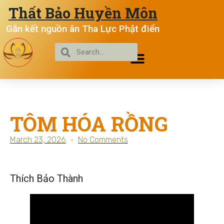
Thất Bảo Huyền Môn
Gắn kết nguồn ân Tha Lực Phật điển
TÔM HÓA RỒNG
March 23, 2026
No Comments
Thích Bảo Thành