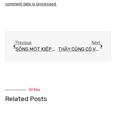
comment data is processed.
Previous
Next
SỐNG MỘT KIẾP NGƯỜI BÌNH AN LÀ ĐƯỢC
THẦY CŨNG CÓ VỢ À!”
On Key
Related Posts