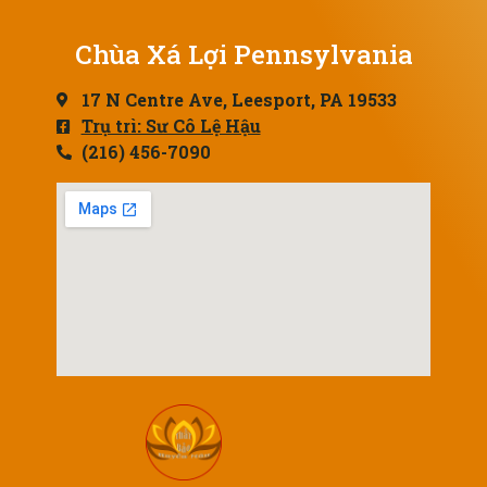
Chùa Xá Lợi Pennsylvania
17 N Centre Ave, Leesport, PA 19533
Trụ trì: Sư Cô Lệ Hậu
(216) 456-7090