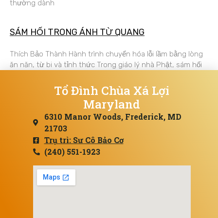
thường dành
SÁM HỐI TRONG ÁNH TỪ QUANG
Thích Bảo Thành Hành trình chuyển hóa lỗi lầm bằng lòng
ăn năn, từ bi và tỉnh thức Trong giáo lý nhà Phật, sám hối
Tổ Đình Chùa Xá Lợi
Maryland
6310 Manor Woods, Frederick, MD
21703
Trụ trì: Sư Cô Bảo Cơ
(240) 551-1923