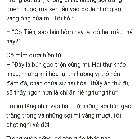
quen thuộc, mà xen lẫn vào đó là những sợi
vàng óng của mì. Tôi hỏi:
– “Cô Tiên, sao bún hôm nay lại có hai màu thế
này?”
Cô mỉm cười hiền từ:
– “Đây là bún gạo trộn cùng mì. Hai thứ khác
nhau, nhưng khi hòa lại thì hương vị trở nên
đậm đà, chan chứa sự hài hòa. Thầy ăn thử đi,
sẽ thấy ngon hơn là chỉ ăn riêng từng thứ.”
Tôi im lặng nhìn vào bát. Từ những sợi bún gạo
trắng trong và những sợi mì vàng mượt, tôi
chợt nghĩ về đời.
Trong cuộc sống, có tôn giáo khác nhau,