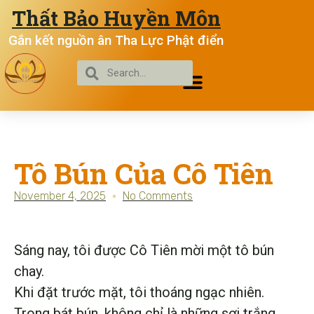
Thất Bảo Huyền Môn
Gắn kết nguồn ân Tha Lực Phật điển
Tô Bún Của Cô Tiên
November 4, 2025
No Comments
Sáng nay, tôi được Cô Tiên mời một tô bún
chay.
Khi đặt trước mặt, tôi thoáng ngạc nhiên.
Trong bát bún, không chỉ là những sợi trắng