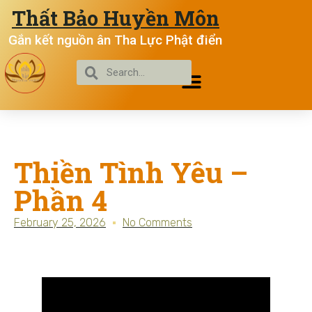
Thất Bảo Huyền Môn
Gắn kết nguồn ân Tha Lực Phật điển
Thiền Tình Yêu –
Phần 4
February 25, 2026
No Comments