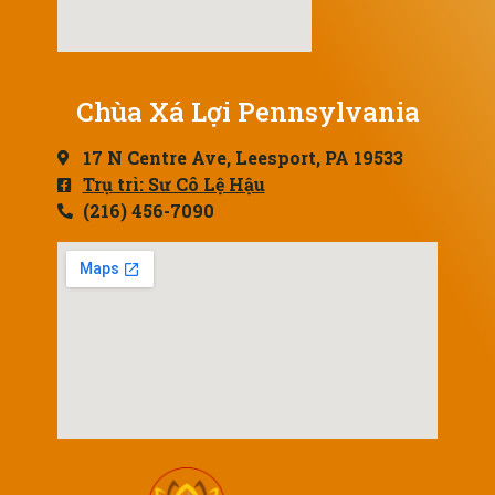
Chùa Xá Lợi Pennsylvania
17 N Centre Ave, Leesport, PA 19533
Trụ trì: Sư Cô Lệ Hậu
(216) 456-7090