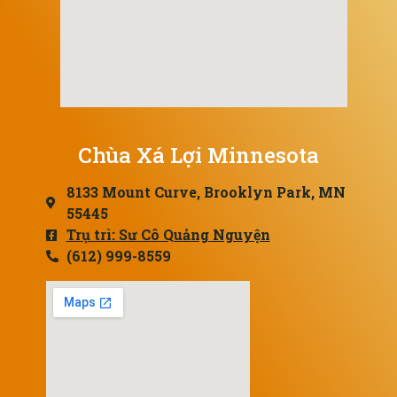
Chùa Xá Lợi Minnesota
8133 Mount Curve, Brooklyn Park, MN
55445
Trụ trì: Sư Cô Quảng Nguyện
(612) 999-8559