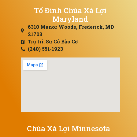
Tổ Đình Chùa Xá Lợi
Maryland
6310 Manor Woods, Frederick, MD
21703
Trụ trì: Sư Cô Bảo Cơ
(240) 551-1923
Chùa Xá Lợi Minnesota