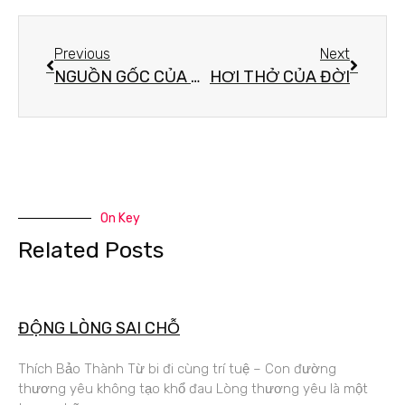
Previous
Next
NGUỒN GỐC CỦA KHỔ ĐAU
HƠI THỞ CỦA ĐỜI
On Key
Related Posts
ĐỘNG LÒNG SAI CHỖ
Thích Bảo Thành Từ bi đi cùng trí tuệ – Con đường
thương yêu không tạo khổ đau Lòng thương yêu là một