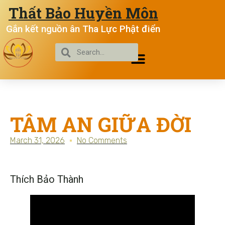
Thất Bảo Huyền Môn
Gắn kết nguồn ân Tha Lực Phật điển
TÂM AN GIỮA ĐỜI
March 31, 2026
No Comments
Thích Bảo Thành