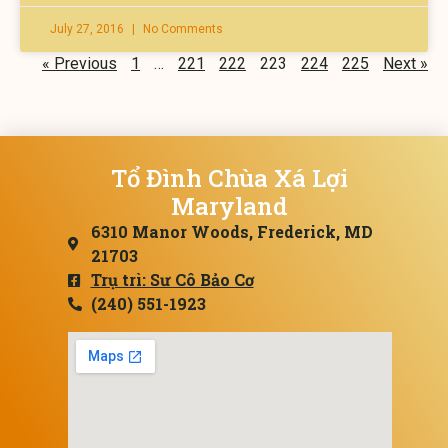
July 27, 2016
No Comments
« Previous
1
…
221
222
223
224
225
Next »
Tổ Đình Chùa Xá Lợi
Maryland
6310 Manor Woods, Frederick, MD
21703
Trụ trì: Sư Cô Bảo Cơ
(240) 551-1923