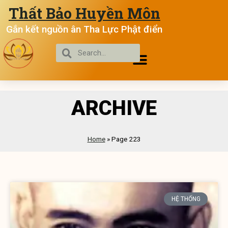
Thất Bảo Huyền Môn
Gắn kết nguồn ân Tha Lực Phật điển
ARCHIVE
Home
»
Page 223
HỆ THỐNG