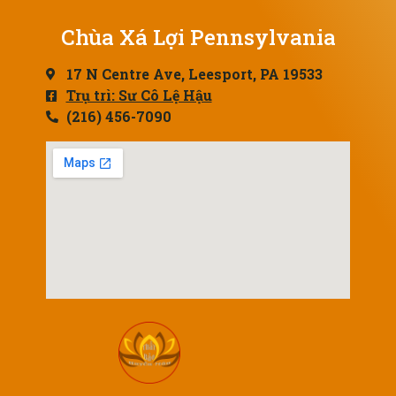
Chùa Xá Lợi Pennsylvania
17 N Centre Ave, Leesport, PA 19533
Trụ trì: Sư Cô Lệ Hậu
(216) 456-7090