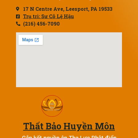
17 N Centre Ave, Leesport, PA 19533
Trụ trì: Sư Cô Lệ Hậu
(216) 456-7090
Thất Bảo Huyền Môn
Gắn kết nguồn ân Tha Lực Phật điển