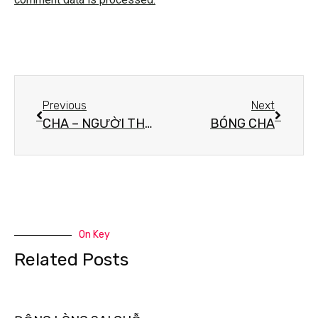
Previous
Next
CHA – NGƯỜI THỢ XÂY NHÀ
BÓNG CHA
On Key
Related Posts