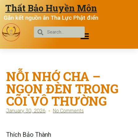
Thất Bảo Huyền Môn
Gắn kết nguồn ân Tha Lực Phật điển
NỖI NHỚ CHA –
NGỌN ĐÈN TRONG
CÕI VÔ THƯỜNG
January 30, 2026
No Comments
Thích Bảo Thành