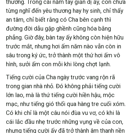
thường. Trong cái nắm tay giản dị ấy, con chưa
từng nghĩ đến yêu thương hay hy sinh, chỉ thấy
an tâm, chỉ biết rằng có Cha bên cạnh thì
đường đời dẫu gập ghềnh cũng hóa bằng
phẳng. Giờ đây, bàn tay ấy không còn hiện hữu
trước mắt, nhưng hơi ấm năm nào vẫn còn in
sâu trong ký ức, trở thành một thứ hơi ấm vô
hình, sưởi ấm con mỗi khi lòng chợt lạnh.
Tiếng cười của Cha ngày trước vang rộn rã
trong gian nhà nhỏ. Đó không phải tiếng cười
lớn lao, mà là thứ tiếng cười hiền hậu, mộc
mạc, như tiếng gió thổi qua hàng tre cuối xóm.
Có khi chỉ là một câu nói đùa vu vơ, có khi là
cái lắc đầu nhẹ trước những vụng về của con,
nhưng tiếng cười ấy đã trở thành âm thanh nền