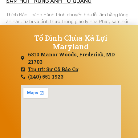
SÁM HỐI TRONG ÁNH TỪ QUANG
Thích Bảo Thành Hành trình chuyển hóa lỗi lầm bằng lòng
ăn năn, từ bi và tỉnh thức Trong giáo lý nhà Phật, sám hối
Tổ Đình Chùa Xá Lợi
Maryland
6310 Manor Woods, Frederick, MD
21703
Trụ trì: Sư Cô Bảo Cơ
(240) 551-1923