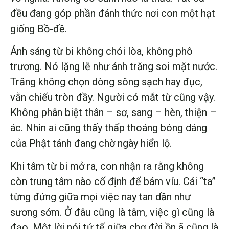
đều đang góp phần đánh thức nơi con một hạt
giống Bồ-đề.
Ánh sáng từ bi không chói lòa, không phô
trương. Nó lặng lẽ như ánh trăng soi mặt nước.
Trăng không chọn dòng sông sạch hay đục,
vẫn chiếu tròn đầy. Người có mắt từ cũng vậy.
Không phân biệt thân – sơ, sang – hèn, thiện –
ác. Nhìn ai cũng thấy thấp thoáng bóng dáng
của Phật tánh đang chờ ngày hiển lộ.
Khi tâm từ bi mở ra, con nhận ra rằng không
còn trung tâm nào cố định để bám víu. Cái “ta”
từng đứng giữa mọi việc nay tan dần như
sương sớm. Ở đâu cũng là tâm, việc gì cũng là
đạo. Một lời nói tử tế giữa chợ đời ồn ã cũng là