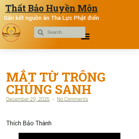
Thất Bảo Huyền Môn
Gắn kết nguồn ân Tha Lực Phật điển
MẮT TỪ TRÔNG
CHÚNG SANH
December 29, 2025
No Comments
Thích Bảo Thành