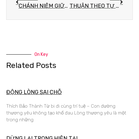
CHÁNH NIỆM GIỮA TRỜI MÂY
THUẬN THEO TỰ NHIÊN – ĐÓ LÀ HẠNH PHÚC
On Key
Related Posts
ĐỘNG LÒNG SAI CHỖ
Thích Bảo Thành Từ bi đi cùng trí tuệ – Con đường
thương yêu không tạo khổ đau Lòng thương yêu là một
trong những
DỪNG LẠI TRONG HIỆN TẠI