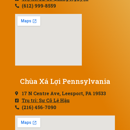
(612) 999-8559
Chùa Xá Lợi Pennsylvania
17 N Centre Ave, Leesport, PA 19533
Trụ trì: Sư Cô Lệ Hậu
(216) 456-7090