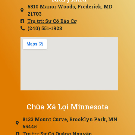
6310 Manor Woods, Frederick, MD
21703
Trụ trì: Sư Cô Bảo Cơ
(240) 551-1923
Chùa Xá Lợi Minnesota
8133 Mount Curve, Brooklyn Park, MN
55445
Trụ trì: Sư Cô Quảng Nguyện