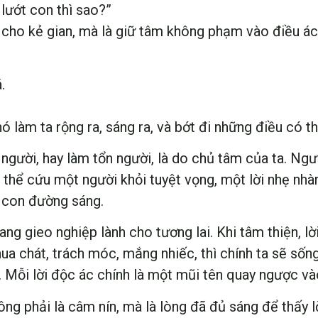
 lướt con thì sao?”
ho kẻ gian, mà là giữ tâm không phạm vào điều ác. 
.
ó làm ta rộng ra, sáng ra, và bớt đi những điều có 
u người, hay làm tổn người, là do chủ tâm của ta. Ng
có thể cứu một người khỏi tuyệt vọng, một lời nhẹ nh
t con đường sáng.
ng gieo nghiệp lành cho tương lai. Khi tâm thiện, lời 
a chát, trách móc, mắng nhiếc, thì chính ta sẽ sống
m. Mỗi lời độc ác chính là một mũi tên quay ngược và
ng phải là câm nín, mà là lòng đã đủ sáng để thấy lờ