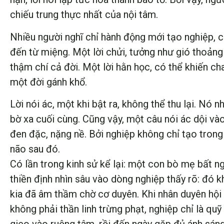
chiếu trung thực nhất của nội tâm.
Nhiều người nghĩ chỉ hành động mới tạo nghiệp, cò
đến từ miệng. Một lời chửi, tưởng như gió thoản
thậm chí cả đời. Một lời hằn học, có thể khiến ch
một đời gánh khổ.
Lời nói ác, một khi bật ra, không thể thu lại. Nó
bờ xa cuối cùng. Cũng vậy, một câu nói ác dội v
đen đặc, nặng nề. Bởi nghiệp không chỉ tạo trong 
não sau đó.
Có lần trong kinh sử kể lại: một con bò mẹ bất n
thiền định nhìn sâu vào dòng nghiệp thấy rõ: đó 
kia đã âm thầm chờ cơ duyên. Khi nhân duyên hội 
không phải thần linh trừng phạt, nghiệp chỉ là qu