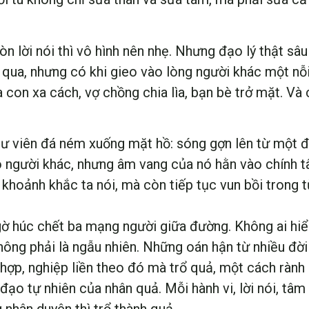
n lời nói thì vô hình nên nhẹ. Nhưng đạo lý thật sâu
g qua, nhưng có khi gieo vào lòng người khác một n
a con xa cách, vợ chồng chia lìa, bạn bè trở mặt. Và
 như viên đá ném xuống mặt hồ: sóng gợn lên từ một 
ào người khác, nhưng âm vang của nó hằn vào chính t
khoảnh khắc ta nói, mà còn tiếp tục vun bồi trong từ
gờ húc chết ba mạng người giữa đường. Không ai hiểu
không phải là ngẫu nhiên. Những oán hận từ nhiều đời
hợp, nghiệp liền theo đó mà trổ quả, một cách rành 
ỹ đạo tự nhiên của nhân quả. Mỗi hành vi, lời nói, tâ