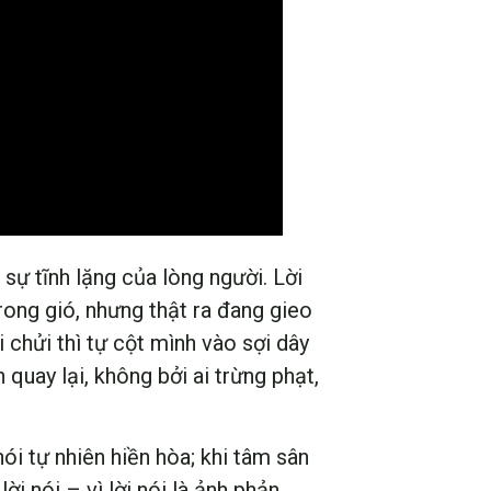
sự tĩnh lặng của lòng người. Lời
trong gió, nhưng thật ra đang gieo
 chửi thì tự cột mình vào sợi dây
 quay lại, không bởi ai trừng phạt,
nói tự nhiên hiền hòa; khi tâm sân
ời nói – vì lời nói là ảnh phản