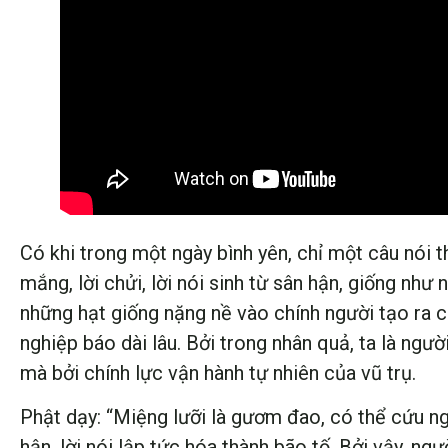
Có khi trong một ngày bình yên, chỉ một câu nói 
mắng, lời chửi, lời nói sinh từ sân hận, giống như
những hạt giống nặng nề vào chính người tạo ra c
nghiệp báo dài lâu. Bởi trong nhân quả, ta là người
mà bởi chính lực vận hành tự nhiên của vũ trụ.
Phật dạy: “Miệng lưỡi là gươm đao, có thể cứu ngườ
hận, lời nói lập tức hóa thành bão tố. Bởi vậy, ngư