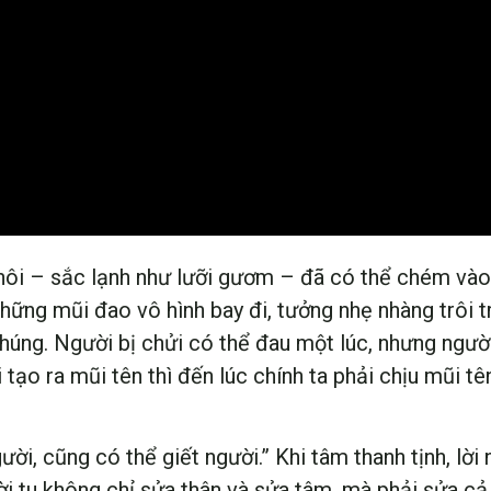
thôi – sắc lạnh như lưỡi gươm – đã có thể chém vào 
 những mũi đao vô hình bay đi, tưởng nhẹ nhàng trôi 
húng. Người bị chửi có thể đau một lúc, nhưng người
 tạo ra mũi tên thì đến lúc chính ta phải chịu mũi tên
i, cũng có thể giết người.” Khi tâm thanh tịnh, lời 
ời tu không chỉ sửa thân và sửa tâm, mà phải sửa cả l