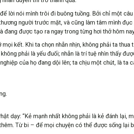
 nhân duyên thì trổ thành quả.
ể lời nói mình trôi đi buông tuồng. Bởi chỉ một câu
n thương người trước mặt, và cũng làm tâm mình đục 
mà đang được tạo ra ngay trong từng hơi thở hôm nay
ỡ mọi kết. Khi ta chọn nhẫn nhịn, không phải ta thua
 không phải là yếu đuối; nhẫn là trí tuệ nhìn thấy đượ
nghiệp của họ đang dội lên; ta chịu một chút, là ta 
ng.
ật dạy: “Kẻ mạnh nhất không phải là kẻ đánh lại, mà
 thêm. Từ bi – để mọi chuyện có thể được sống lại 