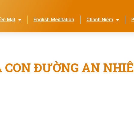
iền Mật
English Meditation
Chánh Niệm
P
Lễ Hội Nhớ Ơn Mẹ
Thi
VÀ CON ĐƯỜNG AN NHI