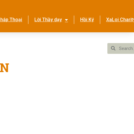
háp Thoại
Lời Thầy dạy
Hồi Ký
XaLoi Charit
ền Tình Ca
Hệ Thống
ÊN