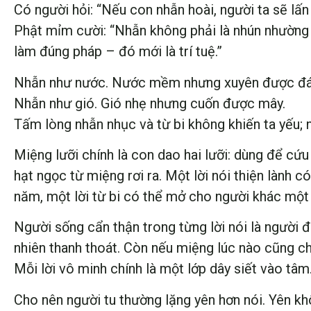
Có người hỏi: “Nếu con nhẫn hoài, người ta sẽ lấn
Phật mỉm cười: “Nhẫn không phải là nhún nhường c
làm đúng pháp – đó mới là trí tuệ.”
Nhẫn như nước. Nước mềm nhưng xuyên được đá
Nhẫn như gió. Gió nhẹ nhưng cuốn được mây.
Tấm lòng nhẫn nhục và từ bi không khiến ta yếu; n
Miệng lưỡi chính là con dao hai lưỡi: dùng để cứ
hạt ngọc từ miệng rơi ra. Một lời nói thiện lành 
năm, một lời từ bi có thể mở cho người khác mộ
Người sống cẩn thận trong từng lời nói là người đa
nhiên thanh thoát. Còn nếu miệng lúc nào cũng chu
Mỗi lời vô minh chính là một lớp dây siết vào tâ
Cho nên người tu thường lặng yên hơn nói. Yên khô