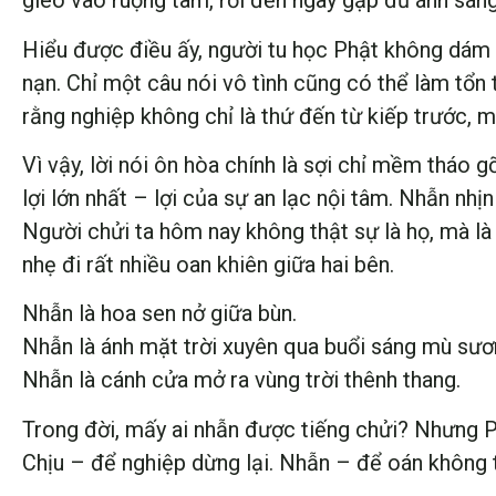
gieo vào ruộng tâm, rồi đến ngày gặp đủ ánh sáng
Hiểu được điều ấy, người tu học Phật không dám đ
nạn. Chỉ một câu nói vô tình cũng có thể làm tổ
rằng nghiệp không chỉ là thứ đến từ kiếp trước, 
Vì vậy, lời nói ôn hòa chính là sợi chỉ mềm tháo g
lợi lớn nhất – lợi của sự an lạc nội tâm. Nhẫn nhịn
Người chửi ta hôm nay không thật sự là họ, mà là 
nhẹ đi rất nhiều oan khiên giữa hai bên.
Nhẫn là hoa sen nở giữa bùn.
Nhẫn là ánh mặt trời xuyên qua buổi sáng mù sươ
Nhẫn là cánh cửa mở ra vùng trời thênh thang.
Trong đời, mấy ai nhẫn được tiếng chửi? Nhưng Ph
Chịu – để nghiệp dừng lại. Nhẫn – để oán không