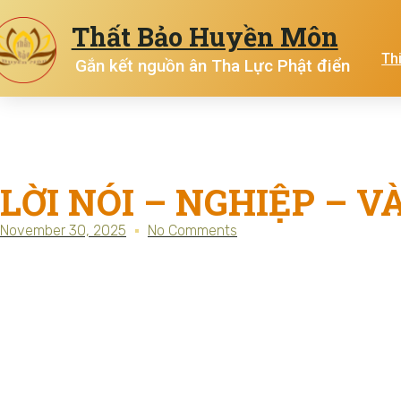
Thất Bảo Huyền Môn
Th
Gắn kết nguồn ân Tha Lực Phật điển
LỜI NÓI – NGHIỆP – 
November 30, 2025
No Comments