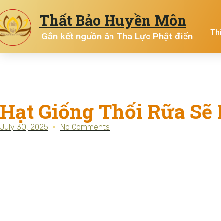
Thất Bảo Huyền Môn
Th
Gắn kết nguồn ân Tha Lực Phật điển
Hạt Giống Thối Rữa S
July 30, 2025
No Comments