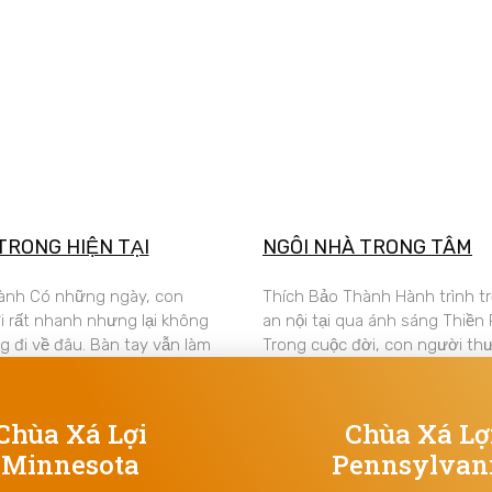
TRONG HIỆN TẠI
NGÔI NHÀ TRONG TÂM
ành Có những ngày, con
Thích Bảo Thành Hành trình tr
i rất nhanh nhưng lại không
an nội tại qua ánh sáng Thiền
g đi về đâu. Bàn tay vẫn làm
Trong cuộc đời, con người t
Chùa Xá Lợi
Chùa Xá Lợ
Minnesota
Pennsylvan