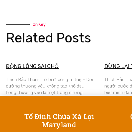
On Key
Related Posts
ĐỘNG LÒNG SAI CHỖ
DỪNG LẠI 
Thích Bảo Thành Từ bi đi cùng trí tuệ – Con
Thích Bảo Th
đường thương yêu không tạo khổ đau
người bước đ
Lòng thương yêu là một trong những
biết mình đan
Tổ Đình Chùa Xá Lợi
Maryland