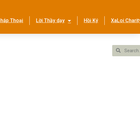
háp Thoại
Lời Thầy dạy
Hồi Ký
XaLoi Charit
ền Tình Ca
Hệ Thống