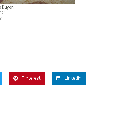
o Duyên
2021
i"
Pinterest
LinkedIn