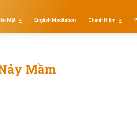
iền Mật
English Meditation
Chánh Niệm
P
Lễ Hội Nhớ Ơn Mẹ
Thi
ẽ Nảy Mầm