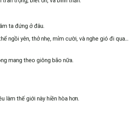
trân trọng, biết ơn, và bình thản.
tâm ta đứng ở đâu.
ể ngồi yên, thở nhẹ, mỉm cười, và nghe gió đi qua…
hông mang theo giông bão nữa.
ều làm thế giới này hiền hòa hơn.