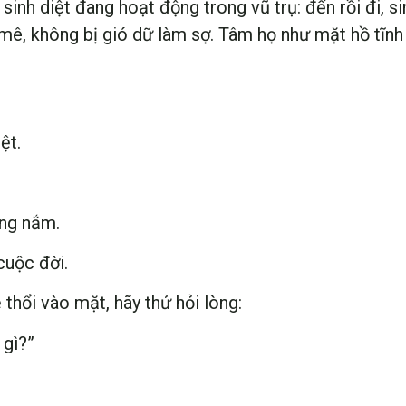
sinh diệt đang hoạt động trong vũ trụ: đến rồi đi, sin
mê, không bị gió dữ làm sợ. Tâm họ như mặt hồ tĩnh 
ệt.
áng nắm.
cuộc đời.
thổi vào mặt, hãy thử hỏi lòng:
 gì?”