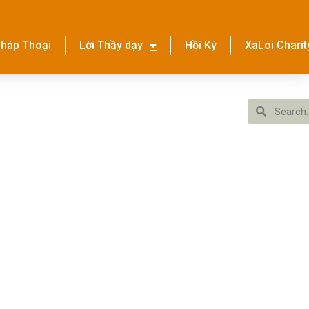
háp Thoại
Lời Thầy dạy
Hồi Ký
XaLoi Charit
ền Tình Ca
Hệ Thống