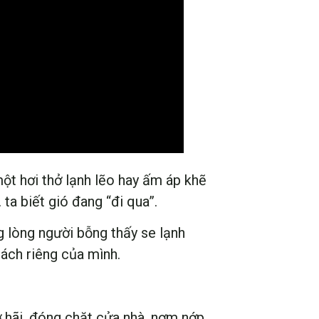
một hơi thở lạnh lẽo hay ấm áp khẽ
ta biết gió đang “đi qua”.
ng lòng người bỗng thấy se lạnh
ách riêng của mình.
ợ hãi, đóng chặt cửa nhà, nơm nớp