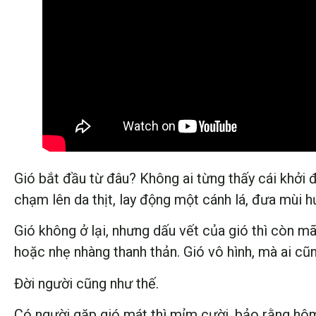
Gió bắt đầu từ đâu? Không ai từng thấy cái khởi đ
chạm lên da thịt, lay động một cánh lá, đưa mùi hư
Gió không ở lại, nhưng dấu vết của gió thì còn mãi
hoặc nhẹ nhàng thanh thản. Gió vô hình, mà ai c
Đời người cũng như thế.
Có người gặp gió mát thì mỉm cười, bảo rằng hôm 