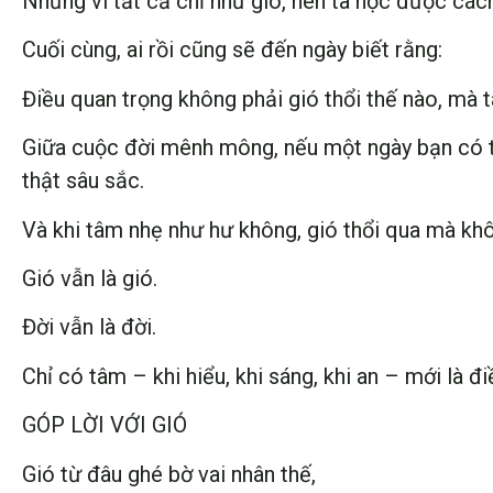
Nhưng vì tất cả chỉ như gió, nên ta học được cách 
Cuối cùng, ai rồi cũng sẽ đến ngày biết rằng:
Điều quan trọng không phải gió thổi thế nào, mà 
Giữa cuộc đời mênh mông, nếu một ngày bạn có th
thật sâu sắc.
Và khi tâm nhẹ như hư không, gió thổi qua mà k
Gió vẫn là gió.
Đời vẫn là đời.
Chỉ có tâm – khi hiểu, khi sáng, khi an – mới là đi
GÓP LỜI VỚI GIÓ
Gió từ đâu ghé bờ vai nhân thế,