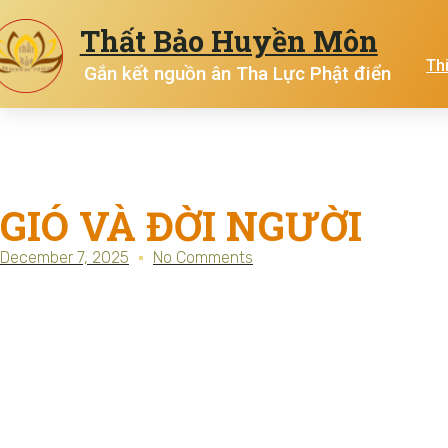
Thất Bảo Huyền Môn
Th
Gắn kết nguồn ân Tha Lực Phật điển
GIÓ VÀ ĐỜI NGƯỜI
December 7, 2025
No Comments