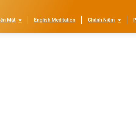
iền Mật
English Meditation
Chánh Niệm
P
Lễ Hội Nhớ Ơn Mẹ
Thi