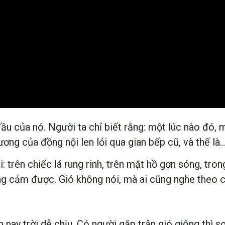
ầu của nó. Người ta chỉ biết rằng: một lúc nào đó, 
ơng của đồng nội len lỏi qua gian bếp cũ, và thế là… 
: trên chiếc lá rung rinh, trên mặt hồ gợn sóng, tro
ũng cảm được. Gió không nói, mà ai cũng nghe theo c
nay trời dễ chịu. Có người gặp trận gió giông thì s