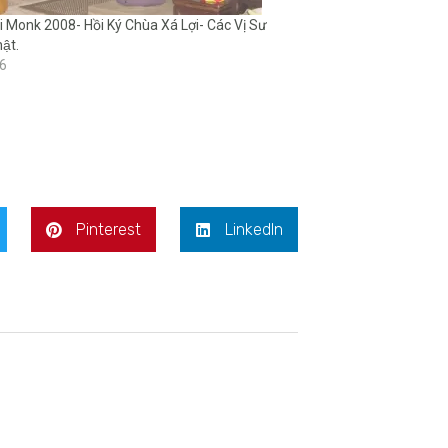
 Monk 2008- Hồi Ký Chùa Xá Lợi- Các Vị Sư
ật.
16
Pinterest
LinkedIn