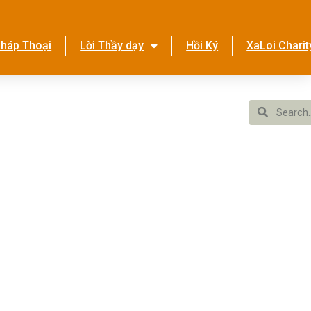
háp Thoại
Lời Thầy dạy
Hồi Ký
XaLoi Charit
ền Tình Ca
Hệ Thống