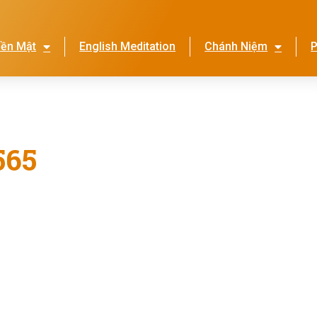
iền Mật
English Meditation
Chánh Niệm
P
Lễ Hội Nhớ Ơn Mẹ
Thi
565