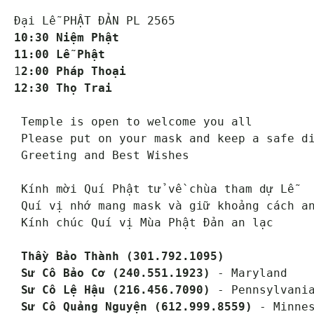
10:30 Niệm Phật   
11:00 Lễ Phật
1
2:00 Pháp Thoại   
12:30 Thọ Trai
 Temple is open to welcome you all

 Please put on your mask and keep a safe distance

 Greeting and Best Wishes 

 Kính mời Quí Phật tử về chùa tham dự Lễ 

 Quí vị nhớ mang mask và giữ khoảng cách an toàn

 Kính chúc Quí vị Mùa Phật Đản an lạc 

Thầy Bảo Thành (301.792.1095)
Sư Cô Bảo Cơ (240.551.1923)
 - Maryland

Sư Cô Lệ Hậu (216.456.7090)
 - Pennsylvania
Sư Cô Quảng Nguyện (612.999.8559)
 - Minne