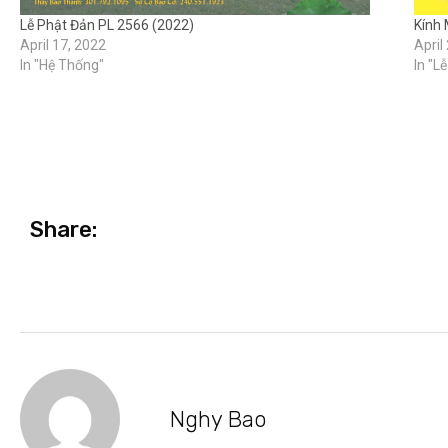
Lễ Phật Đản PL 2566 (2022)
Kính 
April 17, 2022
April
In "Hệ Thống"
In "L
Share:
Nghy Bao