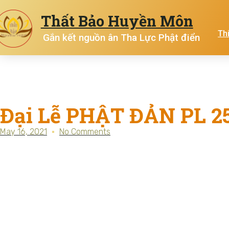
Thất Bảo Huyền Môn
Th
Gắn kết nguồn ân Tha Lực Phật điển
Đại Lễ PHẬT ĐẢN PL 2
May 16, 2021
No Comments