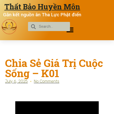
Thất Bảo Huyền Môn
Gắn kết nguồn ân Tha Lực Phật điển
Chia Sẻ Giá Trị Cuộc
Sống – K01
July 6, 2025
No Comments