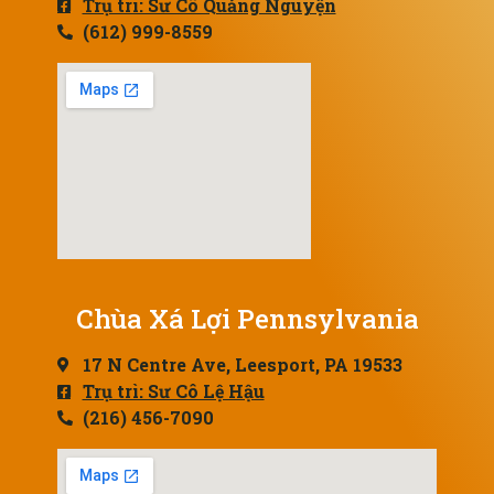
Trụ trì: Sư Cô Quảng Nguyện
(612) 999-8559
Chùa Xá Lợi Pennsylvania
17 N Centre Ave, Leesport, PA 19533
Trụ trì: Sư Cô Lệ Hậu
(216) 456-7090