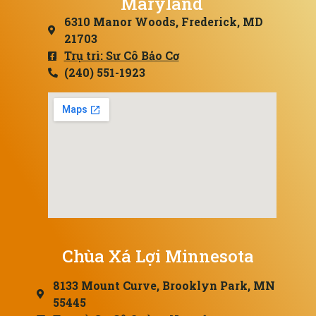
Maryland
6310 Manor Woods, Frederick, MD
21703
Trụ trì: Sư Cô Bảo Cơ
(240) 551-1923
Chùa Xá Lợi Minnesota
8133 Mount Curve, Brooklyn Park, MN
55445