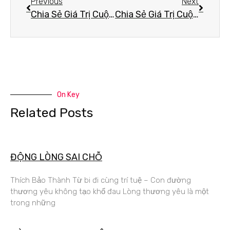
Previous
Next
Chia Sẻ Giá Trị Cuộc Sống – K00 | Thiền Sư Thích Bảo Thành
Chia Sẻ Giá Trị Cuộc Sống – K02
On Key
Related Posts
ĐỘNG LÒNG SAI CHỖ
Thích Bảo Thành Từ bi đi cùng trí tuệ – Con đường
thương yêu không tạo khổ đau Lòng thương yêu là một
trong những