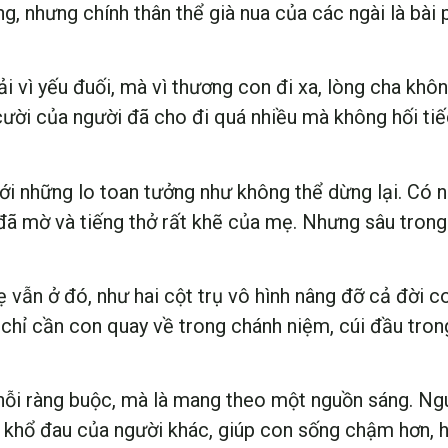
, nhưng chính thân thể già nua của các ngài là bài 
ải vì yếu đuối, mà vì thương con đi xa, lòng cha kh
ười của người đã cho đi quá nhiều mà không hối tiếc.
 với những lo toan tưởng như không thể dừng lại. Có
ã mờ và tiếng thở rất khẽ của mẹ. Nhưng sâu trong 
 vẫn ở đó, như hai cột trụ vô hình nâng đỡ cả đời c
chỉ cần con quay về trong chánh niệm, cúi đầu trong b
ỗi ràng buộc, mà là mang theo một nguồn sáng. Ngu
 khổ đau của người khác, giúp con sống chậm hơn, hi