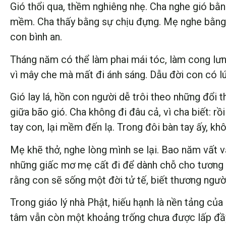
Gió thổi qua, thềm nghiêng nhẹ. Cha nghe gió bằn
mềm. Cha thấy bằng sự chịu đựng. Mẹ nghe bằng
con bình an.
Tháng năm có thể làm phai mái tóc, làm cong lưn
vì mây che mà mất đi ánh sáng. Dẫu đời con có lúc
Gió lay lá, hồn con người dễ trôi theo những đổi
giữa bão gió. Cha không đi đâu cả, vì cha biết: r
tay con, lại mềm đến lạ. Trong đôi bàn tay ấy, kh
Mẹ khẽ thở, nghe lòng mình se lại. Bao năm vất 
những giấc mơ mẹ cất đi để dành chỗ cho tương 
rằng con sẽ sống một đời tử tế, biết thương người
Trong giáo lý nhà Phật, hiếu hạnh là nền tảng của
tâm vẫn còn một khoảng trống chưa được lấp đầy. 