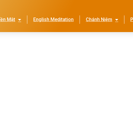
iền Mật
English Meditation
Chánh Niệm
P
Lễ Hội Nhớ Ơn Mẹ
Thi