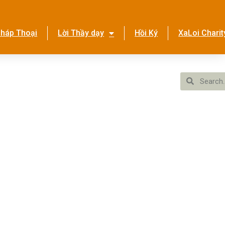
háp Thoại
Lời Thầy dạy
Hồi Ký
XaLoi Charit
ền Tình Ca
Hệ Thống