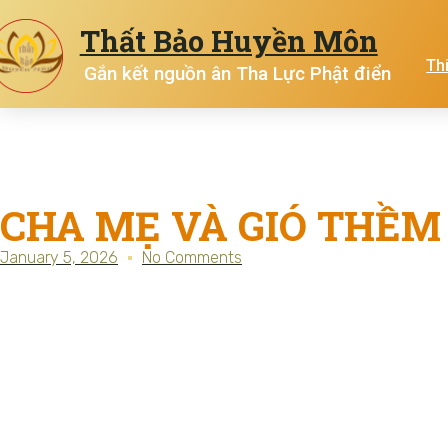
Thất Bảo Huyền Môn
Th
Gắn kết nguồn ân Tha Lực Phật điển
CHA MẸ VÀ GIÓ THỀM
January 5, 2026
No Comments