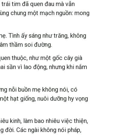
g trái tim đã quen đau mà vẫn
 cùng chung một mạch nguồn: mong
ẹ. Tình ấy sáng như trăng, không
, âm thầm soi đường.
 quen thuộc, như một gốc cây già
hai sần vì lao động, nhưng khi nắm
ững nỗi buồn mẹ không nói, có
ột hạt giống, nuôi dưỡng hy vọng
êu kinh, làm bao nhiêu việc thiện,
g đời. Các ngài không nói pháp,