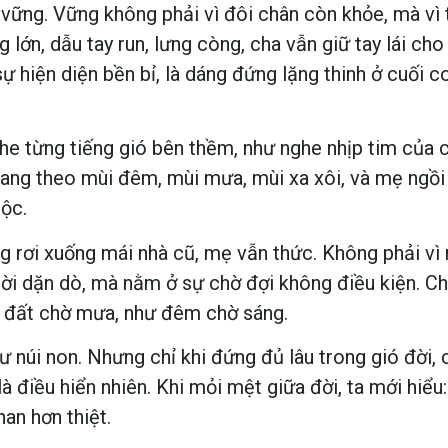
vững. Vững không phải vì đôi chân còn khỏe, mà vì
 lớn, dẫu tay run, lưng còng, cha vẫn giữ tay lái c
sự hiện diện bền bỉ, là dáng đứng lặng thinh ở cuối 
he từng tiếng gió bên thềm, như nghe nhịp tim của c
ang theo mùi đêm, mùi mưa, mùi xa xôi, và mẹ ngồi 
uộc.
ng rơi xuống mái nhà cũ, mẹ vẫn thức. Không phải v
i dặn dò, mà nằm ở sự chờ đợi không điều kiện. Chờ 
 đất chờ mưa, như đêm chờ sáng.
ư núi non. Nhưng chỉ khi đứng đủ lâu trong gió đời
 là điều hiển nhiên. Khi mỏi mệt giữa đời, ta mới hiể
an hơn thiệt.