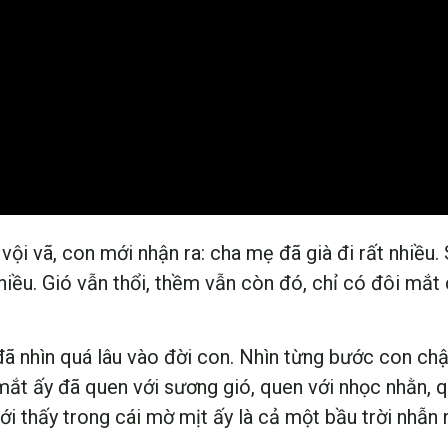
vội vã, con mới nhận ra: cha mẹ đã già đi rất nhiều.
hiều. Gió vẫn thổi, thềm vẫn còn đó, chỉ có đôi mắt
đã nhìn quá lâu vào đời con. Nhìn từng bước con ch
mắt ấy đã quen với sương gió, quen với nhọc nhằn, 
i thấy trong cái mờ mịt ấy là cả một bầu trời nhẫn n