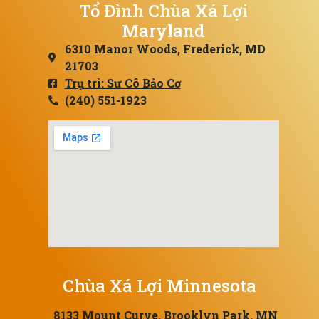
Tổ Đình Chùa Xá Lợi
Maryland
6310 Manor Woods, Frederick, MD
21703
Trụ trì: Sư Cô Bảo Cơ
(240) 551-1923
Chùa Xá Lợi Minnesota
8133 Mount Curve, Brooklyn Park, MN