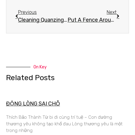
Previous
Next
Cleaning Quanzing Lake-Hồi Ký Chùa Xá Lợi- Dọn Dẹp Hồ Quán Thế Âm 2010
Put A Fence Around The Quarry-Hồi Ký Chùa Xá Lợi-Làm Hàng Rào 2011
On Key
Related Posts
ĐỘNG LÒNG SAI CHỖ
Thích Bảo Thành Từ bi đi cùng trí tuệ – Con đường
thương yêu không tạo khổ đau Lòng thương yêu là một
trong những