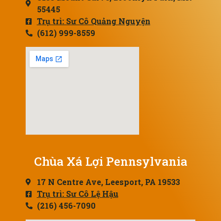
55445
Trụ trì: Sư Cô Quảng Nguyện
(612) 999-8559
Chùa Xá Lợi Pennsylvania
17 N Centre Ave, Leesport, PA 19533
Trụ trì: Sư Cô Lệ Hậu
(216) 456-7090