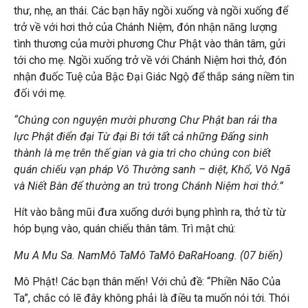
thư, nhẹ, an thái. Các bạn hãy ngồi xuống và ngồi xuống để
trở về với hơi thở của Chánh Niệm, đón nhận năng lượng
tình thương của mười phương Chư Phật vào thân tâm, gửi
tới cho mẹ. Ngồi xuống trở về với Chánh Niệm hơi thở, đón
nhận đuốc Tuệ của Bậc Đại Giác Ngộ để thắp sáng niềm tin
đối với mẹ.
“Chúng con nguyện mười phương Chư Phật ban rải tha
lực Phật điển đại Từ đại Bi tới tất cả những Đấng sinh
thành là mẹ trên thế gian và gia trì cho chúng con biết
quán chiếu vạn pháp Vô Thường sanh – diệt, Khổ, Vô Ngã
và Niết Bàn để thường an trú trong Chánh Niệm hơi thở.”
Hít vào bằng mũi đưa xuống dưới bụng phình ra, thở từ từ
hóp bụng vào, quán chiếu thân tâm. Trì mật chú:
Mu A Mu Sa. NamMô TaMô TaMô ĐaRaHoang. (07 biến)
Mô Phật! Các bạn thân mến! Với chủ đề: “Phiền Não Của
Ta”, chắc có lẽ đây không phải là điều ta muốn nói tới. Thói