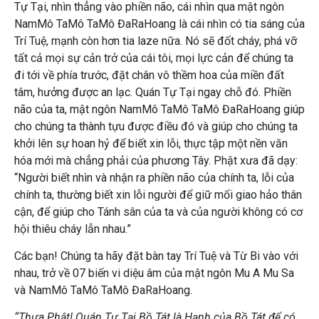
Tự Tại, nhìn thẳng vào phiền não, cái nhìn qua mật ngôn
NamMô TaMô TaMô ĐaRaHoang là cái nhìn có tia sáng của
Trí Tuệ, mạnh còn hơn tia laze nữa. Nó sẽ đốt cháy, phá vỡ
tất cả mọi sự cản trở của cái tôi, mọi lực cản để chúng ta
đi tới về phía trước, đặt chân vô thềm hoa của miền đất
tâm, hưởng được an lạc. Quán Tự Tại ngay chỗ đó. Phiền
não của ta, mật ngôn NamMô TaMô TaMô ĐaRaHoang giúp
cho chúng ta thành tựu được điều đó và giúp cho chúng ta
khởi lên sự hoan hỷ để biết xin lỗi, thực tập một nền văn
hóa mới mà chẳng phải của phương Tây. Phật xưa đã dạy:
“Người biết nhìn và nhận ra phiền não của chính ta, lỗi của
chính ta, thường biết xin lỗi người để giữ mối giao hảo thân
cận, để giúp cho Tánh sân của ta và của người không có cơ
hội thiêu cháy lẫn nhau.”
Các bạn! Chúng ta hãy đặt bàn tay Trí Tuệ và Từ Bi vào với
nhau, trở về 07 biến vi diệu âm của mật ngôn Mu A Mu Sa
và NamMô TaMô TaMô ĐaRaHoang.
“Thưa Phật! Quán Tự Tại Bồ Tát là Hạnh của Bồ Tát để có