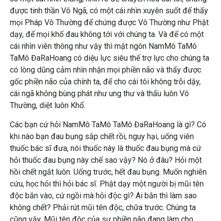
được tinh thần Vô Ngã, có một cái nhìn xuyên suốt để thấy
mọi Pháp Vô Thường để chứng được Vô Thường như Phật
dạy, để mọi khổ đau không tới với chúng ta. Và để có một
cái nhìn viên thông như vậy thì mật ngôn NamMô TaMô
TaMô ĐaRaHoang có diệu lực siêu thế trợ lực cho chúng ta
có lòng dũng cảm nhìn nhận mọi phiền não và thấy được
gốc phiền não của chính ta, để cho cái tôi không trỗi dậy,
cái ngã không bùng phát như ung thư và thấu luôn Vô
Thường, diệt luôn Khổ.
Các bạn cứ hỏi NamMô TaMô TaMô ĐaRaHoang là gì? Có
khi nào bạn đau bụng sắp chết rồi, nguy hại, uống viên
thuốc bác sĩ đưa, nói thuốc này là thuốc đau bụng mà cứ
hỏi thuốc đau bụng này chế sao vậy? Nó ở đâu? Hỏi một
hồi chết ngắt luôn. Uống trước, hết đau bụng. Muốn nghiên
cứu, học hỏi thì hỏi bác sĩ. Phật dạy một người bị mũi tên
độc bắn vào, cứ ngồi mà hỏi độc gì? Ai bắn thì làm sao
không chết? Phải rút mũi tên độc, chữa trước. Chúng ta
cũng vậy. Mũi tên độc của sự phiền não đang làm cho