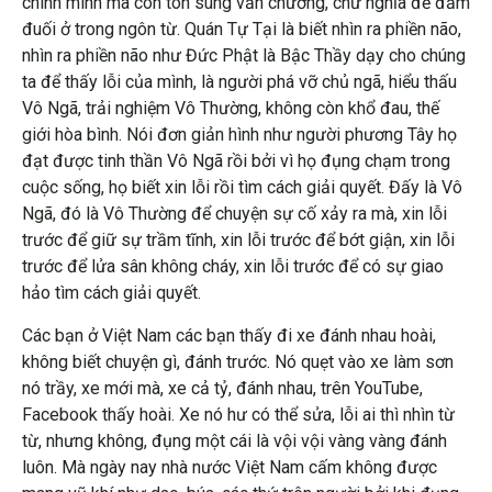
chính mình mà còn tôn sùng văn chương, chữ nghĩa để đắm
đuối ở trong ngôn từ. Quán Tự Tại là biết nhìn ra phiền não,
nhìn ra phiền não như Đức Phật là Bậc Thầy dạy cho chúng
ta để thấy lỗi của mình, là người phá vỡ chủ ngã, hiểu thấu
Vô Ngã, trải nghiệm Vô Thường, không còn khổ đau, thế
giới hòa bình. Nói đơn giản hình như người phương Tây họ
đạt được tinh thần Vô Ngã rồi bởi vì họ đụng chạm trong
cuộc sống, họ biết xin lỗi rồi tìm cách giải quyết. Đấy là Vô
Ngã, đó là Vô Thường để chuyện sự cố xảy ra mà, xin lỗi
trước để giữ sự trầm tĩnh, xin lỗi trước để bớt giận, xin lỗi
trước để lửa sân không cháy, xin lỗi trước để có sự giao
hảo tìm cách giải quyết.
Các bạn ở Việt Nam các bạn thấy đi xe đánh nhau hoài,
không biết chuyện gì, đánh trước. Nó quẹt vào xe làm sơn
nó trầy, xe mới mà, xe cả tỷ, đánh nhau, trên YouTube,
Facebook thấy hoài. Xe nó hư có thể sửa, lỗi ai thì nhìn từ
từ, nhưng không, đụng một cái là vội vội vàng vàng đánh
luôn. Mà ngày nay nhà nước Việt Nam cấm không được