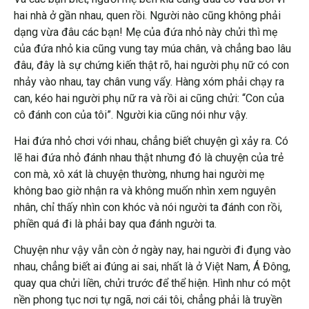
hai nhà ở gần nhau, quen rồi. Người nào cũng không phải
dạng vừa đâu các bạn! Mẹ của đứa nhỏ này chửi thì mẹ
của đứa nhỏ kia cũng vung tay múa chân, và chẳng bao lâu
đâu, đây là sự chứng kiến thật rõ, hai người phụ nữ có con
nhảy vào nhau, tay chân vung vẩy. Hàng xóm phải chạy ra
can, kéo hai người phụ nữ ra và rồi ai cũng chửi: “Con của
cô đánh con của tôi”. Người kia cũng nói như vậy.
Hai đứa nhỏ chơi với nhau, chẳng biết chuyện gì xảy ra. Có
lẽ hai đứa nhỏ đánh nhau thật nhưng đó là chuyện của trẻ
con mà, xô xát là chuyện thường, nhưng hai người mẹ
không bao giờ nhận ra và không muốn nhìn xem nguyên
nhân, chỉ thấy nhìn con khóc và nói người ta đánh con rồi,
phiền quá đi là phải bay qua đánh người ta.
Chuyện như vậy vẫn còn ở ngày nay, hai người đi đụng vào
nhau, chẳng biết ai đúng ai sai, nhất là ở Việt Nam, Á Đông,
quay qua chửi liền, chửi trước để thể hiện. Hình như có một
nền phong tục nơi tự ngã, nơi cái tôi, chẳng phải là truyền