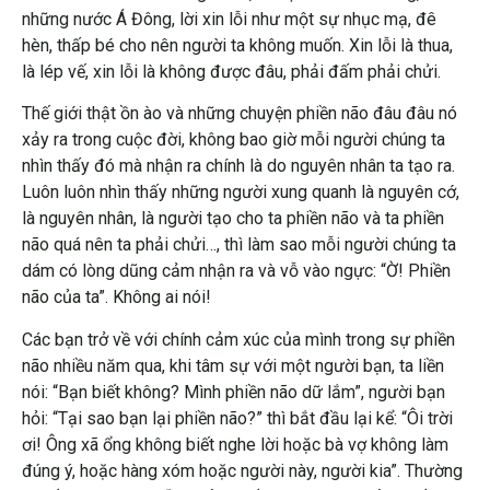
những nước Á Đông, lời xin lỗi như một sự nhục mạ, đê
hèn, thấp bé cho nên người ta không muốn. Xin lỗi là thua,
là lép vế, xin lỗi là không được đâu, phải đấm phải chửi.
Thế giới thật ồn ào và những chuyện phiền não đâu đâu nó
xảy ra trong cuộc đời, không bao giờ mỗi người chúng ta
nhìn thấy đó mà nhận ra chính là do nguyên nhân ta tạo ra.
Luôn luôn nhìn thấy những người xung quanh là nguyên cớ,
là nguyên nhân, là người tạo cho ta phiền não và ta phiền
não quá nên ta phải chửi…, thì làm sao mỗi người chúng ta
dám có lòng dũng cảm nhận ra và vỗ vào ngực: “Ờ! Phiền
não của ta”. Không ai nói!
Các bạn trở về với chính cảm xúc của mình trong sự phiền
não nhiều năm qua, khi tâm sự với một người bạn, ta liền
nói: “Bạn biết không? Mình phiền não dữ lắm”, người bạn
hỏi: “Tại sao bạn lại phiền não?” thì bắt đầu lại kể: “Ôi trời
ơi! Ông xã ổng không biết nghe lời hoặc bà vợ không làm
đúng ý, hoặc hàng xóm hoặc người này, người kia”. Thường