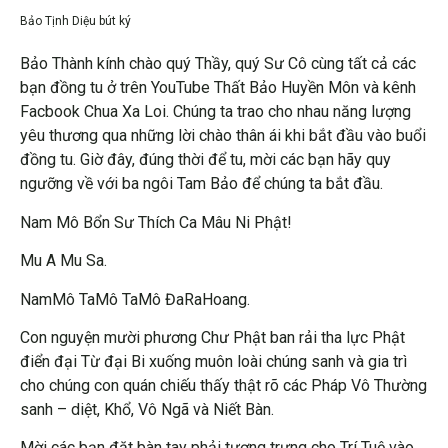
Bảo Tịnh Diệu bút ký
Bảo Thành kính chào quý Thầy, quý Sư Cô cùng tất cả các
bạn đồng tu ở trên YouTube Thất Bảo Huyền Môn và kênh
Facbook Chua Xa Loi. Chúng ta trao cho nhau năng lượng
yêu thương qua những lời chào thân ái khi bắt đầu vào buổi
đồng tu. Giờ đây, đúng thời để tu, mời các bạn hãy quy
ngưỡng về với ba ngôi Tam Bảo để chúng ta bắt đầu.
Nam Mô Bổn Sư Thích Ca Mâu Ni Phật!
Mu A Mu Sa.
NamMô TaMô TaMô ĐaRaHoang.
Con nguyện mười phương Chư Phật ban rải tha lực Phật
điển đại Từ đại Bi xuống muôn loài chúng sanh và gia trì
cho chúng con quán chiếu thấy thật rõ các Pháp Vô Thường
sanh – diệt, Khổ, Vô Ngã và Niết Bàn.
Mời các bạn đặt bàn tay phải tượng trưng cho Trí Tuệ vào