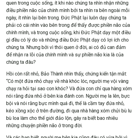
quen trong cuộc sống, ít khi nào chúng ta nhìn nhận những
điều phiền não của chính mình bởi ta nhìn ra bên ngoài mỗi
ngày, ít nhìn lại bên trong. Đức Phật lại luôn dạy chúng ta
phải có cái nhìn vào bên trong để thấy được phiền não của
chính mình, và trong cuộc sống, khi Đức Phật dạy một điều
gì đều có lý do và những điều Đức Phật dạy có lợi ích cho
chúng ta. Nhưng bởi vì thói quen ở đời, ai có đủ can đảm
để nhận ra lỗi của chính mình và sự phiền não kia là của
chúng ta đâu?
Hồi còn rất nhỏ, Bảo Thành nhìn thấy, chứng kiến tận mắt:
“Có một đứa nhỏ chạy về nhà khóc lóc, người mẹ vội vàng
chạy ra hỏi tại sao con khóc? Và đứa con chỉ qua hàng xóm
nói rằng đứa nhỏ ở bên kia đánh con. Người mẹ la lên, bực
bội và nói rằng bực mình quá đi, thế là cầm tay đứa nhỏ,
kéo xồng xộc ở trên đường, đi qua nhà hàng xóm chửi bù lu
bù loa làm cho thế giới đảo lộn, gây ra biết bao nhiêu
những chuyện phiền não ở trong đời.
Và các bạn biết, người mẹ bên kia cũng đâu có vừa bởi vì