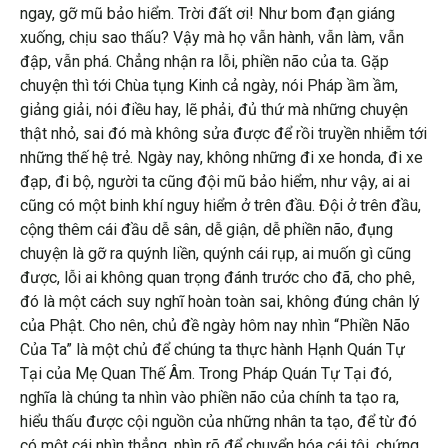
ngay, gỡ mũ bảo hiểm. Trời đất ơi! Như bom đạn giáng
xuống, chịu sao thấu? Vậy mà họ vẫn hành, vẫn làm, vẫn
đập, vẫn phá. Chẳng nhận ra lỗi, phiền não của ta. Gặp
chuyện thì tới Chùa tụng Kinh cả ngày, nói Pháp ầm ầm,
giảng giải, nói điều hay, lẽ phải, đủ thứ mà những chuyện
thật nhỏ, sai đó mà không sửa được để rồi truyền nhiễm tới
những thế hệ trẻ. Ngày nay, không những đi xe honda, đi xe
đạp, đi bộ, người ta cũng đội mũ bảo hiểm, như vậy, ai ai
cũng có một binh khí nguy hiểm ở trên đầu. Đội ở trên đầu,
cộng thêm cái đầu dễ sân, dễ giận, dễ phiền não, đụng
chuyện là gỡ ra quýnh liền, quýnh cái rụp, ai muốn gì cũng
được, lỗi ai không quan trọng đánh trước cho đã, cho phê,
đó là một cách suy nghĩ hoàn toàn sai, không đúng chân lý
của Phật. Cho nên, chủ đề ngày hôm nay nhìn “Phiền Não
Của Ta” là một chủ để chúng ta thực hành Hạnh Quán Tự
Tại của Mẹ Quan Thế Âm. Trong Pháp Quán Tự Tại đó,
nghĩa là chúng ta nhìn vào phiền não của chính ta tạo ra,
hiểu thấu được cội nguồn của những nhân ta tạo, để từ đó
có một cái nhìn thẳng, nhìn rõ để chuyển hóa cái tôi, chứng