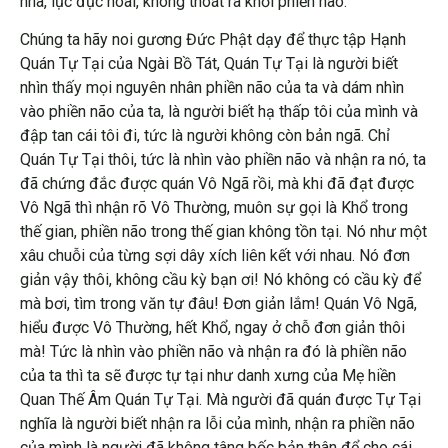
nhà, lục đục hoài, không thoát ra khỏi phiền não.
Chúng ta hãy noi gương Đức Phật dạy để thực tập Hạnh
Quán Tự Tại của Ngài Bồ Tát, Quán Tự Tại là người biết
nhìn thấy mọi nguyên nhân phiền não của ta và dám nhìn
vào phiền não của ta, là người biết hạ thấp tôi của mình và
đập tan cái tôi đi, tức là người không còn bản ngã. Chỉ
Quán Tự Tại thôi, tức là nhìn vào phiền não và nhận ra nó, ta
đã chứng đắc được quán Vô Ngã rồi, mà khi đã đạt được
Vô Ngã thì nhận rõ Vô Thường, muôn sự gọi là Khổ trong
thế gian, phiền não trong thế gian không tồn tại. Nó như một
xâu chuỗi của từng sợi dây xích liên kết với nhau. Nó đơn
giản vậy thôi, không cầu kỳ bạn ơi! Nó không có cầu kỳ để
mà bơi, tìm trong văn tự đâu! Đơn giản lắm! Quán Vô Ngã,
hiểu được Vô Thường, hết Khổ, ngay ở chỗ đơn giản thôi
mà! Tức là nhìn vào phiền não và nhận ra đó là phiền não
của ta thì ta sẽ được tự tại như danh xưng của Mẹ hiền
Quan Thế Âm Quán Tự Tại. Mà người đã quán được Tự Tại
nghĩa là người biết nhận ra lỗi của mình, nhận ra phiền não
của mình là người đã không tâng bốc bản thân để cho cái