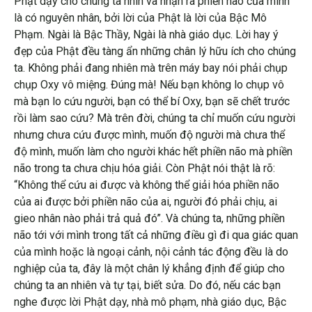
Phật dạy cho chúng ta nhìn và nhận ra phiền não của mình
là có nguyên nhân, bởi lời của Phật là lời của Bậc Mô
Phạm. Ngài là Bậc Thầy, Ngài là nhà giáo dục. Lời hay ý
đẹp của Phật đều tàng ẩn những chân lý hữu ích cho chúng
ta. Không phải đang nhiên mà trên máy bay nói phải chụp
chụp Oxy vô miệng. Đúng mà! Nếu bạn không lo chụp vô
mà bạn lo cứu người, bạn có thể bí Oxy, bạn sẽ chết trước
rồi làm sao cứu? Mà trên đời, chúng ta chỉ muốn cứu người
nhưng chưa cứu được mình, muốn độ người mà chưa thể
độ mình, muốn làm cho người khác hết phiền não mà phiền
não trong ta chưa chịu hóa giải. Còn Phật nói thật là rõ:
“Không thể cứu ai được và không thể giải hóa phiền não
của ai được bởi phiền não của ai, người đó phải chịu, ai
gieo nhân nào phải trả quả đó”. Và chúng ta, những phiền
não tới với mình trong tất cả những điều gì đi qua giác quan
của mình hoặc là ngoại cảnh, nội cảnh tác động đều là do
nghiệp của ta, đây là một chân lý khẳng định để giúp cho
chúng ta an nhiên và tự tại, biết sửa. Do đó, nếu các bạn
nghe được lời Phật dạy, nhà mô phạm, nhà giáo dục, Bậc