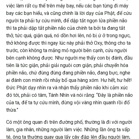
việc làm rất cụ thể trên máy bay, nếu các bạn từng đi máy
bay các bạn hiểu, và cũng chính là lời dạy của Phật, để cứu
người ta phải tự cứu mình, để dập tắt ngọn lửa phiền não
thì ta phải dập tắt phiền não của chính ta bởi ta đang tắt
thở, tức quá, giận quá, nó dồn hơi lên, nó bị ứ ở trong ngực,
thở không được thì ngay lúc này phải thở Oxy, thông cho ta
trước, còn không ta mắng mỏ người bên cạnh, cứu người
bên cạnh không được. Như người mẹ thấy con bị đánh, đầu
tiên là tức giận, phải giải nguôi cơn giận, phải chuyển hóa
phiền não, chứ đùng đùng đang phiền não, đang bực, nghe
ai đánh con mình rồi nhảy bổ qua hàng xóm. Hư hết, hư hết!
Đức Phật dạy nhìn ra và nhận thấy phiền não khi cảm xúc
đó tới, phải có tâm, Tánh Nhìn và nói rằng: “Đây là phiền não
của ta, để ta tự cứu mình, đừng vội vàng nhìn quanh rồi đổ
thừa.”
Có một ông quan đi trên đường phố, thường là đi với người
làm, gia nhân, những người làm việc. Những lần ông ta vấp
té, ông ta thường quay qua lấy cây đập lên đầu người làm,