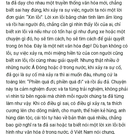
ta đã dạy cho nhau một truyền thống văn hóa mới, chẳng
biết sai hay đúng, khi xảy ra sự việc, người ta nói một lời
đơn giản: “Xin lỗi”. Lời xin lỗi bằng chân tình làm ấm lòng
và rồi hai người đó, chẳng cần gì nhìn thấy lỗi của ai, chỉ
biết xin lỗi và nếu như có tổn hại gì như đụng xe hoặc một
chuyện gì đó, họ sẽ tìm cách, họ sẽ tìm cách để giải quyết
trong ôn hòa. Đây là một nét văn hóa đẹp! Dù bạn không có
lỗi, sự việc xảy ra, môi miệng hiền từ của con người cũng
biết xin lỗi, rồi cùng nhau giải quyết. Nhưng thật nhiều ở
những nước Á Đông hoặc ở trong nước, khi xảy ra sự cố,
đã gọi là sự cố mà xảy ra thì ai muốn đâu, nhưng cứ la
toáng lên: “Phiền quá đi, phiền quá đi” và rồi ẩu đả. Chuyện
này ta cảm nghiệm được và ta từng trải nghiệm, không phải
vì nhìn từ bên ngoài mà chính mỗi người chúng ta đã từng
làm như vậy. Khi có điều gì sai, có điều gì xảy ra, ta thích
cương lên cho dõng mãnh, cho mạnh, thể hiện kẻ hùng, anh
hùng dân tộc, cái tôi tự hào về bản thân quá nhiều, chẳng
bao giờ nghĩ ra ta đã sai hoặc ta biết nói một lời xin lỗi bởi
hình như văn hóa ở trong nước, ở Việt Nam nói chung,