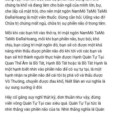
chúng ta khổ và đang làm cho bản ngã của mình lớn, bự,
che lấp cả mặt trời, cho nên mật ngôn NamMô TaMô TaMô
ĐaRaHoang là một viên thuốc. Đừng cần hỏi. Uống vào đi!
Chữa trị chứng mất ngủ, chữa trị sự phiền não ở trong tâm.
Mỗi khi các bạn hít vào thở ra, trì mật ngôn NamMô TaMô
TaMô ĐaRaHoang, mỗi khi bạn phiền não, bực bội, khó
chịu, bạn cũng trì mật ngôn đó, bạn sẽ có được một khả
năng nhìn thấu được phiền não đó khi tới với các bạn và
bạn sẽ trở thành người thực hiện được Hạnh Quán Tự Tại.
Quan Thế Âm là Bồ Tát, Hạnh Bồ Tát hoặc là Bồ Tát Hạnh là
một hạnh biết nhìn vào phiền não để có sự tự tại, là một
hạnh nhận ra phiền não để cái tôi bị phá vỡ và thấu được
Vô Thường, chuyển được đau khổ, Niết Bàn an vui nghĩa là
sự sung sướng ở đời.
Hãy cố gắng suy nghĩ thật kỹ, đơn thuần như vậy, đừng
viển vông Quán Tự Tại cao siêu quá. Quán Tự Tại tức là
nhìn thẳng vào phiền não của ta. Nhìn thẳng nghĩa là Quán