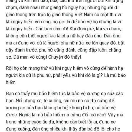
mang vũ khí như dao, búa, các thứ trên người bởi khi đụng
chạm, đánh nhau như giang hồ nguy hại, nhưng người đi
giao thông trên trục lộ giao thông Việt Nam có một thứ vũ
khí nguy hiểm vô cùng, họ gọi là để bảo vệ họ nhưng là vũ
khí nguy hiểm. Các bạn nhìn đi! Khi đụng xe, khi va chạm,
không cần biết người kia là phụ nữ hay đàn ông. Đàn ông
mà ai đụng vô, dù là người phụ nữ nữa, xe lăn quay đó, bật
dậy đánh trước, phụ nữ cũng đánh, cũng đập luôn, chẳng
sợ. Dã man vô cùng! Chuyện đó thấy!
Rồi họ còn mang thứ vũ khí nguy hiểm vô cùng để hành hạ
người kia dù là phụ nữ, phái yếu, vũ khí đó là gì? Là mũ bảo
hiểm.
Bạn có thấy mũ bảo hiểm tức là bảo vệ xương sọ của các
bạn. Nếu đụng xe, té xuống, cái mũ nó có độ cứng để
xương sọ của bạn không bị bể, không bị hư, nó bảo vệ
được. Nghĩa là mũ bảo hiểm nó cứng đến cỡ nào? Vậy mà
trong những cuộc ẩu đả, không cần biết lỗi ai, đụng xe
đụng xuống, đàn ông nhiều khi thấy đàn bà đổ lỗi cho họ