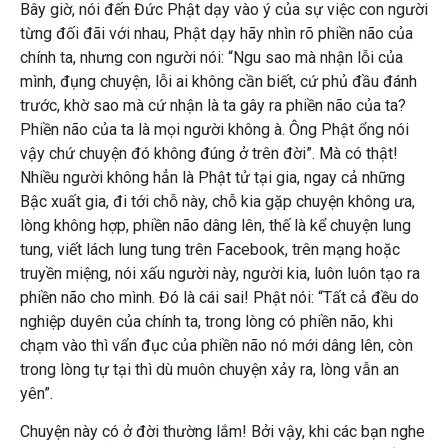
Bây giờ, nói đến Đức Phật dạy vào ý của sự việc con người
từng đối đãi với nhau, Phật dạy hãy nhìn rõ phiền não của
chính ta, nhưng con người nói: “Ngu sao mà nhận lỗi của
mình, đụng chuyện, lỗi ai không cần biết, cứ phủ đầu đánh
trước, khờ sao mà cứ nhận là ta gây ra phiền não của ta?
Phiền não của ta là mọi người không à. Ông Phật ổng nói
vậy chứ chuyện đó không đúng ở trên đời”. Mà có thật!
Nhiều người không hẳn là Phật tử tại gia, ngay cả những
Bậc xuất gia, đi tới chỗ này, chỗ kia gặp chuyện không ưa,
lòng không hợp, phiền não dâng lên, thế là kể chuyện lung
tung, viết lách lung tung trên Facebook, trên mạng hoặc
truyền miệng, nói xấu người này, người kia, luôn luôn tạo ra
phiền não cho mình. Đó là cái sai! Phật nói: “Tất cả đều do
nghiệp duyên của chính ta, trong lòng có phiền não, khi
chạm vào thì vẩn đục của phiền não nó mới dâng lên, còn
trong lòng tự tại thì dù muôn chuyện xảy ra, lòng vẫn an
yên”.
Chuyện này có ở đời thường lắm! Bởi vậy, khi các bạn nghe