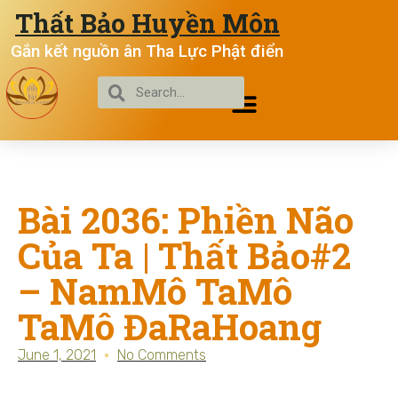
Thất Bảo Huyền Môn
Gắn kết nguồn ân Tha Lực Phật điển
Bài 2036: Phiền Não
Của Ta | Thất Bảo#2
– NamMô TaMô
TaMô ĐaRaHoang
June 1, 2021
No Comments