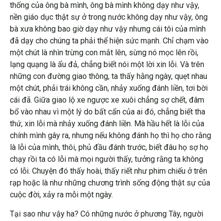
thống của ông bà mình, ông bà mình không dạy như vậy,
nền giáo dục thật sự ở trong nước không dạy như vậy, ông
bà xưa không bao giờ dạy như vậy nhưng cái tôi của mình
đã dạy cho chúng ta phải thể hiện sức mạnh. Chỉ chạm vào
một chút là nhìn trừng con mắt lên, sừng nó mọc lên rồi,
lạng quạng là ẩu đả, chẳng biết nói một lời xin lỗi. Và trên
những con đường giao thông, ta thấy hằng ngày, quẹt nhau
một chút, phải trái không cần, nhảy xuống đánh liền, tơi bời
cái đã. Giữa giao lộ xe ngược xe xuôi chẳng sợ chết, đâm
bổ vào nhau vì một lý do bất cẩn của ai đó, chẳng biết tha
thứ, xin lỗi mà nhảy xuống đánh liền. Mà hầu hết là lỗi của
chính mình gây ra, nhưng nếu không đánh họ thì họ cho rằng
là lỗi của mình, thôi, phủ đầu đánh trước, biết đâu họ sợ họ
chạy rồi ta có lỗi mà mọi người thấy, tưởng rằng ta không
có lỗi. Chuyện đó thấy hoài, thấy riết như phim chiếu ở trên
rạp hoặc là như những chương trình sống động thật sự của
cuộc đời, xảy ra mỗi một ngày.
Tại sao như vậy ha? Có những nước ở phương Tây, người