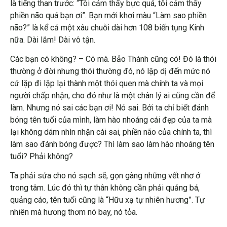
là tiếng than trước: “Tôi cảm thấy bực quá, tôi cảm thấy
phiền não quá bạn ơi”. Bạn mới khơi màu “Làm sao phiền
não?” là kể cả một xâu chuỗi dài hơn 108 biến tụng Kinh
nữa. Dài lắm! Dài vô tận.
Các bạn có không? – Có mà. Bảo Thành cũng có! Đó là thói
thường ở đời nhưng thói thường đó, nó lập dị đến mức nó
cứ lặp đi lặp lại thành một thói quen mà chính ta và mọi
người chấp nhận, cho đó như là một chân lý ai cũng cần để
làm. Nhưng nó sai các bạn ơi! Nó sai. Bởi ta chỉ biết đánh
bóng tên tuổi của mình, làm hào nhoáng cái đẹp của ta mà
lại không dám nhìn nhận cái sai, phiền não của chính ta, thì
làm sao đánh bóng được? Thì làm sao làm hào nhoáng tên
tuổi? Phải không?
Ta phải sửa cho nó sạch sẽ, gọn gàng những vết nhơ ở
trong tâm. Lúc đó thì tự thân không cần phải quảng bá,
quảng cáo, tên tuổi cũng là “Hữu xạ tự nhiên hương”. Tự
nhiên mà hương thơm nó bay, nó tỏa.