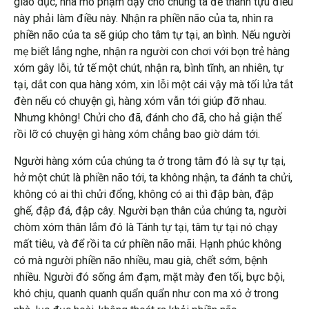
giáo dục, nhà mô phạm dạy cho chúng ta để thành tựu điều
này phải làm điều này. Nhận ra phiền não của ta, nhìn ra
phiền não của ta sẽ giúp cho tâm tự tại, an bình. Nếu người
mẹ biết lắng nghe, nhận ra người con chơi với bọn trẻ hàng
xóm gây lỗi, tử tế một chút, nhận ra, bình tĩnh, an nhiên, tự
tại, dắt con qua hàng xóm, xin lỗi một cái vậy mà tối lửa tắt
đèn nếu có chuyện gì, hàng xóm vẫn tới giúp đỡ nhau.
Nhưng không! Chửi cho đã, đánh cho đã, cho hả giận thế
rồi lỡ có chuyện gì hàng xóm chẳng bao giờ dám tới.
Người hàng xóm của chúng ta ở trong tâm đó là sự tự tại,
hở một chút là phiền não tới, ta không nhận, ta đánh ta chửi,
không có ai thì chửi đổng, không có ai thì đập bàn, đập
ghế, đập đá, đập cây. Người bạn thân của chúng ta, người
chòm xóm thân lắm đó là Tánh tự tại, tâm tự tại nó chạy
mất tiêu, và để rồi ta cứ phiền não mãi. Hạnh phúc không
có mà người phiền não nhiều, mau già, chết sớm, bệnh
nhiều. Người đó sống ảm đạm, mặt mày đen tối, bực bội,
khó chịu, quanh quanh quẩn quẩn như con ma xó ở trong