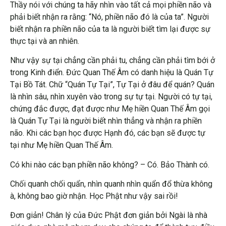
Thầy nói với chúng ta hãy nhìn vào tất cả mọi phiền não và
phải biết nhận ra rằng: “Nó, phiền não đó là của ta”. Người
biết nhận ra phiền não của ta là người biết tìm lại được sự
thực tại và an nhiên.
Như vậy sự tại chẳng cần phải tu, chẳng cần phải tìm bới ở
trong Kinh điển. Đức Quan Thế Âm có danh hiệu là Quán Tự
Tại Bồ Tát. Chữ “Quán Tự Tại”, Tự Tại ở đâu để quán? Quán
là nhìn sâu, nhìn xuyên vào trong sự tự tại. Người có tự tại,
chứng đắc được, đạt được như Mẹ hiền Quan Thế Âm gọi
là Quán Tự Tại là người biết nhìn thẳng và nhận ra phiền
não. Khi các bạn học được Hạnh đó, các bạn sẽ được tự
tại như Mẹ hiền Quan Thế Âm.
Có khi nào các bạn phiền não không? – Có. Bảo Thành có.
Chối quanh chối quẩn, nhìn quanh nhìn quẩn đổ thừa không
à, không bao giờ nhận. Học Phật như vậy sai rồi!
Đơn giản! Chân lý của Đức Phật đơn giản bởi Ngài là nhà