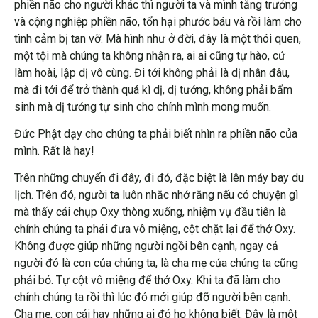
phiền não cho người khác thì người ta và mình tăng trưởng
và cộng nghiệp phiền não, tổn hại phước báu và rồi làm cho
tình cảm bị tan vỡ. Mà hình như ở đời, đây là một thói quen,
một tội mà chúng ta không nhận ra, ai ai cũng tự hào, cứ
làm hoài, lập dị vô cùng. Đi tới không phải là dị nhân đâu,
mà đi tới để trở thành quá kì dị, dị tướng, không phải bẩm
sinh mà dị tướng tự sinh cho chính mình mong muốn.
Đức Phật dạy cho chúng ta phải biết nhìn ra phiền não của
mình. Rất là hay!
Trên những chuyến đi đây, đi đó, đặc biệt là lên máy bay du
lịch. Trên đó, người ta luôn nhắc nhở rằng nếu có chuyện gì
mà thấy cái chụp Oxy thòng xuống, nhiệm vụ đầu tiên là
chính chúng ta phải đưa vô miệng, cột chặt lại để thở Oxy.
Không được giúp những người ngồi bên cạnh, ngay cả
người đó là con của chúng ta, là cha mẹ của chúng ta cũng
phải bỏ. Tự cột vô miệng để thở Oxy. Khi ta đã làm cho
chính chúng ta rồi thì lúc đó mới giúp đỡ người bên cạnh.
Cha mẹ, con cái hay những ai đó họ không biết. Đây là một