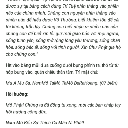
được sự tại bằng cách dùng Trí Tuệ nhìn thẳng vào phiền
não của chính mình. Chúng con nguyện nhìn thẳng vào
phiền não để hiểu được Vô Thường, biết khiêm tốn để cái
tôi không trỗi dậy. Chúng con biết nhận ra phiền não của
chúng con để biết xin lỗi giữ mối giao hảo với mọi người,
sống bình yên, sống mở rộng lòng yêu thương, sống chan
hòa, sống bác ái, sống với tình người. Xin Chư Phật gia hộ
cho chúng con.”
Hít vào bằng mũi đưa xuống dưới bụng phình ra, thở từ từ
hóp bụng vào, quán chiếu thân tâm. Trì mật chú:
Mu A Mu Sa. NamMô TaMô TaMô ĐaRaHoang. (07 biến)
Hồi hướng:
Mô Phật! Chúng ta đã đồng tu xong, mời các bạn chắp tay
hồi hướng công đức.
Nam Mô Bổn Sư Thích Ca Mâu Ni Phật!