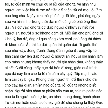
tôi, tớ của mình và chửi dù là lỗi của ông ta, và hình như
người làm việc kia được trả tiền để nhận tất cả mọi lỗi lầm
của ông chủ. Ngày xưa mà, phú ông dữ lắm, phú ông ngày
xưa và hình như trong thời đại mới cũng có phú ông thời
đại. Và cứ vậy, ông ta cứ đập người ở như vậy riết, rồi
người ăn, người ở sợ không dám đi. Mỗi lần ông phú ông đi
kinh lý, lần đó, ông đi qua hàng xóm chơi, phú ông thì thích
đi khoe của. Áo thì áo dài, quần thì quần dài, đi guốc thời
xưa như vậy, đỏng đảnh, đỏng đảnh giữa đường vấp té,
tính cầm cây lên đập người ở, người ăn, người gia nhân làm
cho mình nhưng không thấy người gia nhân đâu, không thấy
ai hết. Cuối cùng, thấy cục đá bên đường, giận quá trách
cục đá này làm cho ta té rồi cầm cây quý đập mạnh vào
làm cái cây bị gãy. Không thấy người thì đổ thừa cho đá,
cho cây, hả giận. Phiền não của ta, lỗi của ta không biết
nhận. Người biết nhận ra phiền não của ta, nhìn ra phiền não
của ta là người luôn tự tại, an bình, thong dong, hạnh phúc.
Từ cái nói luẩn quẩn suốt nãy giờ để cho chúng ta thấy Đức