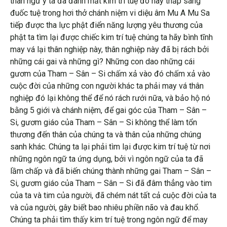
thân ngữ ý ta đã đánh mất kim trí tuệ đó nay thắp sáng
đuốc tuệ trong hơi thở chánh niệm vi diệu âm Mu A Mu Sa
tiếp được tha lực phật điển năng lượng yêu thương của
phật ta tìm lại được chiếc kim trí tuệ chúng ta hãy bình tĩnh
may vá lại thân nghiệp này, thân nghiệp này đã bị rách bởi
những cái gai và những gì? Những con dao những cái
gươm của Tham – Sân – Si chấm xả vào đó chấm xả vào
cuộc đời của những con người khác ta phải may vá thân
nghiệp đó lại không thể để nó rách rưới nữa, và bảo hộ nó
bằng 5 giới và chánh niệm, để gai góc của Tham – Sân –
Si, gươm giáo của Tham – Sân – Si không thể làm tổn
thương đến thân của chúng ta và thân của những chúng
sanh khác. Chúng ta lại phải tìm lại được kim trí tuệ từ nơi
những ngôn ngữ ta ứng dụng, bởi vì ngôn ngữ của ta đã
lầm chấp và đã biến chúng thành những gai Tham – Sân –
Si, gươm giáo của Tham – Sân – Si đã đâm thẳng vào tim
của ta và tim của người, đã chém nát tất cả cuộc đời của ta
và của người, gây biết bao nhiêu phiền não và đau khổ.
Chúng ta phải tìm thấy kim trí tuệ trong ngôn ngữ để may