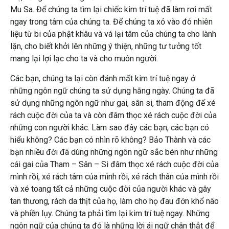
Mu Sa. Để chúng ta tìm lại chiếc kim trí tuệ đã làm rơi mất
ngay trong tâm của chúng ta. Để chúng ta xỏ vào đó nhiên
liệu từ bi của phật khâu và vá lại tâm của chúng ta cho lành
lặn, cho biết khởi lên những ý thiện, những tư tưởng tốt
mang lại lợi lạc cho ta và cho muôn người.
Các bạn, chúng ta lại còn đánh mất kim trí tuệ ngay ở
những ngôn ngữ chúng ta sử dụng hằng ngày. Chúng ta đã
sử dụng những ngôn ngữ như gai, sân si, tham động để xé
rách cuộc đời của ta và còn đâm thọc xé rách cuộc đời của
những con người khác. Làm sao đây các bạn, các bạn có
hiểu không? Các bạn có nhìn rõ không? Bảo Thành và các
bạn nhiều đời đã dùng những ngôn ngữ sắc bén như những
cái gai của Tham – Sân – Si đâm thọc xé rách cuộc đời của
mình rồi, xé rách tâm của mình rồi, xé rách thân của mình rồi
và xé toang tất cả những cuộc đời của người khác và gây
tan thương, rách da thịt của họ, làm cho họ đau đớn khổ não
và phiền lụy. Chúng ta phải tìm lại kim trí tuệ ngay. Những
ngôn ngữ của chúng ta đó là những lời ái ngữ chân thật để