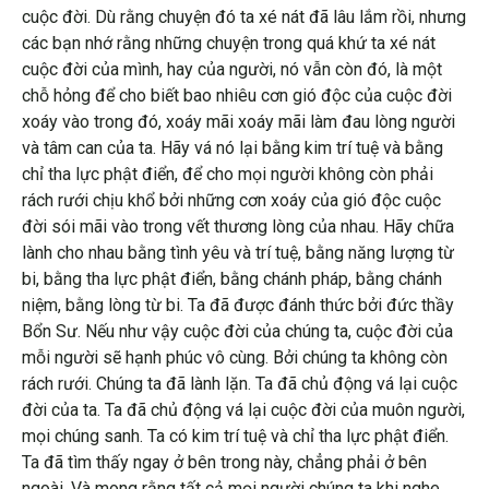
cuộc đời. Dù rằng chuyện đó ta xé nát đã lâu lắm rồi, nhưng
các bạn nhớ rằng những chuyện trong quá khứ ta xé nát
cuộc đời của mình, hay của người, nó vẫn còn đó, là một
chỗ hỏng để cho biết bao nhiêu cơn gió độc của cuộc đời
xoáy vào trong đó, xoáy mãi xoáy mãi làm đau lòng người
và tâm can của ta. Hãy vá nó lại bằng kim trí tuệ và bằng
chỉ tha lực phật điển, để cho mọi người không còn phải
rách rưới chịu khổ bởi những cơn xoáy của gió độc cuộc
đời sói mãi vào trong vết thương lòng của nhau. Hãy chữa
lành cho nhau bằng tình yêu và trí tuệ, bằng năng lượng từ
bi, bằng tha lực phật điển, bằng chánh pháp, bằng chánh
niệm, bằng lòng từ bi. Ta đã được đánh thức bởi đức thầy
Bổn Sư. Nếu như vậy cuộc đời của chúng ta, cuộc đời của
mỗi người sẽ hạnh phúc vô cùng. Bởi chúng ta không còn
rách rưới. Chúng ta đã lành lặn. Ta đã chủ động vá lại cuộc
đời của ta. Ta đã chủ động vá lại cuộc đời của muôn người,
mọi chúng sanh. Ta có kim trí tuệ và chỉ tha lực phật điển.
Ta đã tìm thấy ngay ở bên trong này, chẳng phải ở bên
ngoài. Và mong rằng tất cả mọi người chúng ta khi nghe