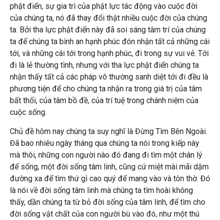
phật điển, sự gia trì của phật lực tác động vào cuộc đời
của chúng ta, nó đã thay đổi thật nhiều cuộc đời của chúng
ta. Bởi tha lực phật điển này đã soi sáng tâm trí của chúng
ta để chúng ta bình an hạnh phúc đón nhận tất cả những cái
tới, và những cái tới trong hạnh phúc, đi trong sự vui vẻ. Tới
đi là lẻ thường tình, nhưng với tha lực phật điển chúng ta
nhận thấy tất cả các pháp vô thường sanh diệt tới đi đều là
phương tiện để cho chúng ta nhận ra trong giá trị của tâm
bất thối, của tâm bồ đề, của trí tuệ trong chánh niệm của
cuộc sống.
Chủ đề hôm nay chúng ta suy nghĩ là Đừng Tìm Bên Ngoài.
Đã bao nhiêu ngày tháng qua chúng ta nói trong kiếp này
mà thôi, những con người nào đó đang đi tìm một chân lý
để sống, một đời sống tâm linh, cũng cứ miệt mài mãi dặm
đường xa để tìm thứ gì cao quý để mang vào và tôn thờ. Đó
là nói về đời sống tâm linh mà chúng ta tìm hoài không
thấy, dần chúng ta từ bỏ đời sống của tâm linh, để tìm cho
đời sống vật chất của con người bù vào đó, như một thú