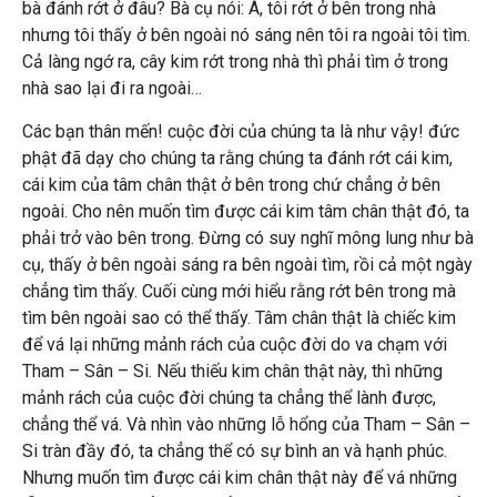
bà đánh rớt ở đâu? Bà cụ nói: À, tôi rớt ở bên trong nhà
nhưng tôi thấy ở bên ngoài nó sáng nên tôi ra ngoài tôi tìm.
Cả làng ngớ ra, cây kim rớt trong nhà thì phải tìm ở trong
nhà sao lại đi ra ngoài…
Các bạn thân mến! cuộc đời của chúng ta là như vậy! đức
phật đã dạy cho chúng ta rằng chúng ta đánh rớt cái kim,
cái kim của tâm chân thật ở bên trong chứ chẳng ở bên
ngoài. Cho nên muốn tìm được cái kim tâm chân thật đó, ta
phải trở vào bên trong. Đừng có suy nghĩ mông lung như bà
cụ, thấy ở bên ngoài sáng ra bên ngoài tìm, rồi cả một ngày
chẳng tìm thấy. Cuối cùng mới hiểu rằng rớt bên trong mà
tìm bên ngoài sao có thể thấy. Tâm chân thật là chiếc kim
để vá lại những mảnh rách của cuộc đời do va chạm với
Tham – Sân – Si. Nếu thiếu kim chân thật này, thì những
mảnh rách của cuộc đời chúng ta chẳng thể lành được,
chẳng thể vá. Và nhìn vào những lỗ hổng của Tham – Sân –
Si tràn đầy đó, ta chẳng thể có sự bình an và hạnh phúc.
Nhưng muốn tìm được cái kim chân thật này để vá những