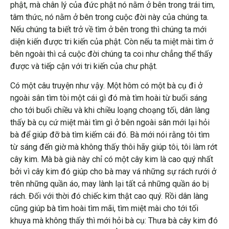
phật, mà chân lý của đức phật nó nằm ở bên trong trái tim,
tâm thức, nó nằm ở bên trong cuộc đời này của chúng ta.
Nếu chúng ta biết trở về tìm ở bên trong thì chúng ta mới
diện kiến được tri kiến của phật. Còn nếu ta miệt mài tìm ở
bên ngoài thì cả cuộc đời chúng ta coi như chẳng thể thấy
được và tiếp cận với tri kiến của chư phật.
Có một câu truyện như vậy. Một hôm có một bà cụ đi ở
ngoài sân tìm tòi một cái gì đó mà tìm hoài từ buổi sáng
cho tới buổi chiều và khi chiều loạng choạng tối, dân làng
thấy bà cụ cứ miệt mài tìm gì ở bên ngoài sân mới lại hỏi
bà để giúp đỡ bà tìm kiếm cái đó. Bà mới nói rằng tôi tìm
từ sáng đến giờ mà không thấy thôi hãy giúp tôi, tôi làm rớt
cây kim. Mà bà già này chỉ có một cây kim là cao quý nhất
bởi vì cây kim đó giúp cho bà may vá những sự rách rưới ở
trên những quần áo, may lành lại tất cả những quần áo bị
rách. Đối với thời đó chiếc kim thật cao quý. Rồi dân làng
cũng giúp bà tìm hoài tìm mãi, tìm miệt mài cho tới tối
khuya mà không thấy thì mới hỏi bà cụ: Thưa bà cây kim đó