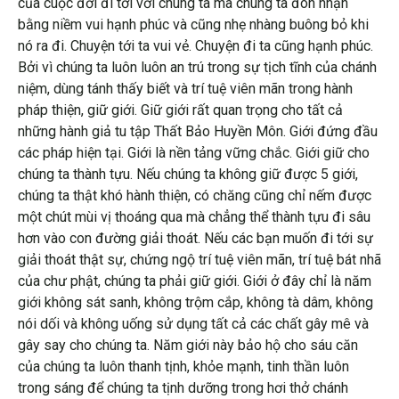
của cuộc đời đi tới với chúng ta mà chúng ta đón nhận
bằng niềm vui hạnh phúc và cũng nhẹ nhàng buông bỏ khi
nó ra đi. Chuyện tới ta vui vẻ. Chuyện đi ta cũng hạnh phúc.
Bởi vì chúng ta luôn luôn an trú trong sự tịch tĩnh của chánh
niệm, dùng tánh thấy biết và trí tuệ viên mãn trong hành
pháp thiện, giữ giới. Giữ giới rất quan trọng cho tất cả
những hành giả tu tập Thất Bảo Huyền Môn. Giới đứng đầu
các pháp hiện tại. Giới là nền tảng vững chắc. Giới giữ cho
chúng ta thành tựu. Nếu chúng ta không giữ được 5 giới,
chúng ta thật khó hành thiện, có chăng cũng chỉ nếm được
một chút mùi vị thoáng qua mà chẳng thể thành tựu đi sâu
hơn vào con đường giải thoát. Nếu các bạn muốn đi tới sự
giải thoát thật sự, chứng ngộ trí tuệ viên mãn, trí tuệ bát nhã
của chư phật, chúng ta phải giữ giới. Giới ở đây chỉ là năm
giới không sát sanh, không trộm cắp, không tà dâm, không
nói dối và không uống sử dụng tất cả các chất gây mê và
gây say cho chúng ta. Năm giới này bảo hộ cho sáu căn
của chúng ta luôn thanh tịnh, khỏe mạnh, tinh thần luôn
trong sáng để chúng ta tịnh dưỡng trong hơi thở chánh