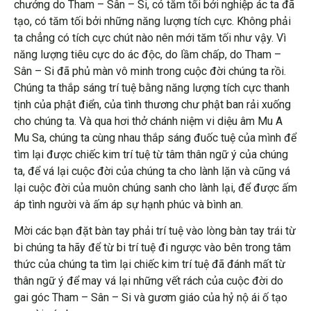
chướng do Tham – Sân – Si, có tăm tối bởi nghiệp ác ta đã
tạo, có tăm tối bởi những năng lượng tích cực. Không phải
ta chẳng có tích cực chút nào nên mới tăm tối như vậy. Vì
năng lượng tiêu cực do ác độc, do lầm chấp, do Tham –
Sân – Si đã phủ màn vô minh trong cuộc đời chúng ta rồi.
Chúng ta thắp sáng trí tuệ bằng năng lượng tích cực thanh
tịnh của phật điển, của tình thương chư phật ban rải xuống
cho chúng ta. Và qua hơi thở chánh niệm vi diệu âm Mu A
Mu Sa, chúng ta cùng nhau thắp sáng đuốc tuệ của mình để
tìm lại được chiếc kim trí tuệ từ tâm thân ngữ ý của chúng
ta, để vá lại cuộc đời của chúng ta cho lành lặn và cũng vá
lại cuộc đời của muôn chúng sanh cho lành lại, để được ấm
áp tình người và ấm áp sự hạnh phúc và bình an.
Mời các bạn đặt bàn tay phải trí tuệ vào lòng bàn tay trái từ
bi chúng ta hãy để từ bi trí tuệ đi ngược vào bên trong tâm
thức của chúng ta tìm lại chiếc kim trí tuệ đã đánh mất từ
thân ngữ ý để may vá lại những vết rách của cuộc đời do
gai góc Tham – Sân – Si và gươm giáo của hỷ nộ ái ố tạo