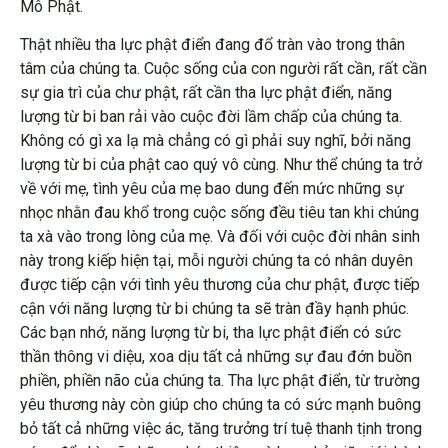
Mô Phật.
Thật nhiều tha lực phật điển đang đổ tràn vào trong thân
tâm của chúng ta. Cuộc sống của con người rất cần, rất cần
sự gia trì của chư phật, rất cần tha lực phật điển, năng
lượng từ bi ban rải vào cuộc đời lầm chấp của chúng ta.
Không có gì xa lạ mà chẳng có gì phải suy nghĩ, bởi năng
lượng từ bi của phật cao quý vô cùng. Như thể chúng ta trở
về với mẹ, tình yêu của mẹ bao dung đến mức những sự
nhọc nhằn đau khổ trong cuộc sống đều tiêu tan khi chúng
ta xà vào trong lòng của mẹ. Và đối với cuộc đời nhân sinh
này trong kiếp hiện tại, mỗi người chúng ta có nhân duyên
được tiếp cận với tình yêu thương của chư phật, được tiếp
cận với năng lượng từ bi chúng ta sẽ tràn đầy hạnh phúc.
Các bạn nhớ, năng lượng từ bi, tha lực phật điển có sức
thần thông vi diệu, xoa dịu tất cả những sự đau đớn buồn
phiền, phiền não của chúng ta. Tha lực phật điển, từ trường
yêu thương này còn giúp cho chúng ta có sức mạnh buông
bỏ tất cả những việc ác, tăng trưởng trí tuệ thanh tịnh trong