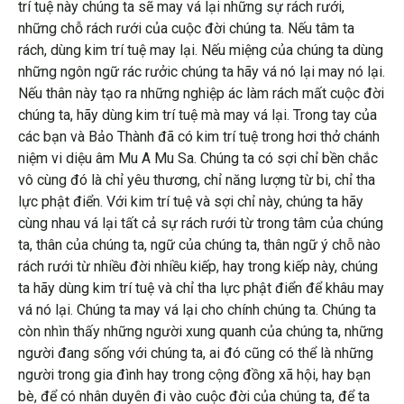
trí tuệ này chúng ta sẽ may vá lại những sự rách rưới,
những chỗ rách rưới của cuộc đời chúng ta. Nếu tâm ta
rách, dùng kim trí tuệ may lại. Nếu miệng của chúng ta dùng
những ngôn ngữ rác rưởic chúng ta hãy vá nó lại may nó lại.
Nếu thân này tạo ra những nghiệp ác làm rách mất cuộc đời
chúng ta, hãy dùng kim trí tuệ mà may vá lại. Trong tay của
các bạn và Bảo Thành đã có kim trí tuệ trong hơi thở chánh
niệm vi diệu âm Mu A Mu Sa. Chúng ta có sợi chỉ bền chắc
vô cùng đó là chỉ yêu thương, chỉ năng lượng từ bi, chỉ tha
lực phật điển. Với kim trí tuệ và sợi chỉ này, chúng ta hãy
cùng nhau vá lại tất cả sự rách rưới từ trong tâm của chúng
ta, thân của chúng ta, ngữ của chúng ta, thân ngữ ý chỗ nào
rách rưới từ nhiều đời nhiều kiếp, hay trong kiếp này, chúng
ta hãy dùng kim trí tuệ và chỉ tha lực phật điển để khâu may
vá nó lại. Chúng ta may vá lại cho chính chúng ta. Chúng ta
còn nhìn thấy những người xung quanh của chúng ta, những
người đang sống với chúng ta, ai đó cũng có thể là những
người trong gia đình hay trong cộng đồng xã hội, hay bạn
bè, để có nhân duyên đi vào cuộc đời của chúng ta, để ta