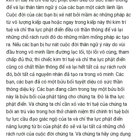
để vá lại thân tâm ngữ ý của các bạn một cách lành lặn.
Cuộc đời của các bạn bị xé nát bởi mầm ác những pháp ác
từ vô lượng kiếp qua hoặc ngay trong kiếp này thì kim trí
tuệ và chỉ tha lực phật điển đều có thần thông để vá lại
những chỗ rách rưới đó do những mầm mống pháp ác tạo
ra. Nếu các bạn bị hư nát cuộc đời thân ngữ ý này do vùi
đầu trong vô minh lầm đường lạc lối, tội lỗi vô cùng, tham
chấp đủ thứ, thì chiếc kim trí tuệ và chỉ tha lực phật điển
cũng có chất thần thông để vá lại hết tất cả sự rách rưới
đó, bởi tất cả nguyên nhân đã tạo ra trong vô minh. Các
bạn, các bạn đã có một bửu bối tuyệt diệu có sức thần
thông diệu kỳ. Các bạn đang cầm trong tay một bửu bối
này là bửu bối của phật tặng cho chúng ta. Đó là tha lực
phật điển. Và chúng ta chỉ cần xỏ vào trí tuệ của chúng ta
bởi an trú vào trong hơi thở chánh niệm thì chính trí tuệ bởi
tự lực cầu đạo giác ngộ của ta và chỉ tha lực phật điển
năng lượng từ bi của phật đó sẽ vá lại tất cả những chỗ
rách rưới của cuộc đời chúng ta. Và chúng ta hãy ứng dụng