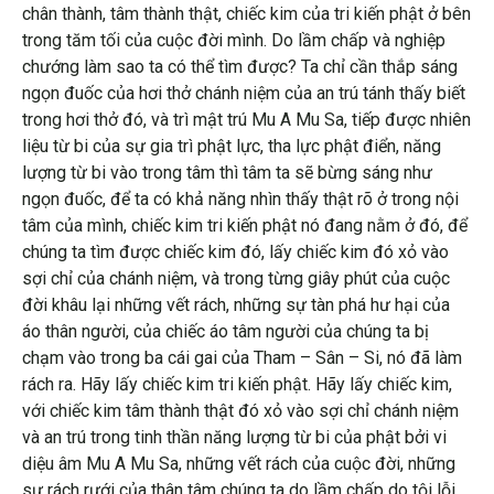
chân thành, tâm thành thật, chiếc kim của tri kiến phật ở bên
trong tăm tối của cuộc đời mình. Do lầm chấp và nghiệp
chướng làm sao ta có thể tìm được? Ta chỉ cần thắp sáng
ngọn đuốc của hơi thở chánh niệm của an trú tánh thấy biết
trong hơi thở đó, và trì mật trú Mu A Mu Sa, tiếp được nhiên
liệu từ bi của sự gia trì phật lực, tha lực phật điển, năng
lượng từ bi vào trong tâm thì tâm ta sẽ bừng sáng như
ngọn đuốc, để ta có khả năng nhìn thấy thật rõ ở trong nội
tâm của mình, chiếc kim tri kiến phật nó đang nằm ở đó, để
chúng ta tìm được chiếc kim đó, lấy chiếc kim đó xỏ vào
sợi chỉ của chánh niệm, và trong từng giây phút của cuộc
đời khâu lại những vết rách, những sự tàn phá hư hại của
áo thân người, của chiếc áo tâm người của chúng ta bị
chạm vào trong ba cái gai của Tham – Sân – Si, nó đã làm
rách ra. Hãy lấy chiếc kim tri kiến phật. Hãy lấy chiếc kim,
với chiếc kim tâm thành thật đó xỏ vào sợi chỉ chánh niệm
và an trú trong tinh thần năng lượng từ bi của phật bởi vi
diệu âm Mu A Mu Sa, những vết rách của cuộc đời, những
sự rách rưới của thân tâm chúng ta do lầm chấp do tội lỗi,