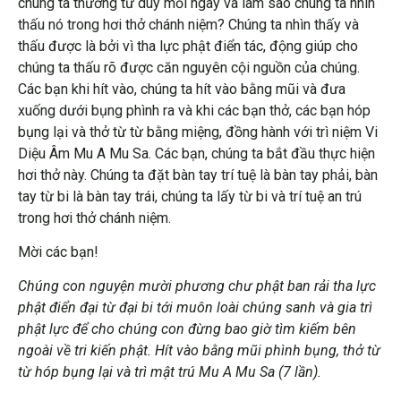
chúng ta thường tư duy mỗi ngày và làm sao chúng ta nhìn
thấu nó trong hơi thở chánh niệm? Chúng ta nhìn thấy và
thấu được là bởi vì tha lực phật điển tác, động giúp cho
chúng ta thấu rõ được căn nguyên cội nguồn của chúng.
Các bạn khi hít vào, chúng ta hít vào bằng mũi và đưa
xuống dưới bụng phình ra và khi các bạn thở, các bạn hóp
bụng lại và thở từ từ bằng miệng, đồng hành với trì niệm Vi
Diệu Âm Mu A Mu Sa. Các bạn, chúng ta bắt đầu thực hiện
hơi thở này. Chúng ta đặt bàn tay trí tuệ là bàn tay phải, bàn
tay từ bi là bàn tay trái, chúng ta lấy từ bi và trí tuệ an trú
trong hơi thở chánh niệm.
Mời các bạn!
Chúng con nguyện mười phương chư phật ban rải tha lực
phật điển đại từ đại bi tới muôn loài chúng sanh và gia trì
phật lực để cho chúng con đừng bao giờ tìm kiếm bên
ngoài về tri kiến phật. Hít vào bằng mũi phình bụng, thở từ
từ hóp bụng lại và trì mật trú Mu A Mu Sa (7 lần).