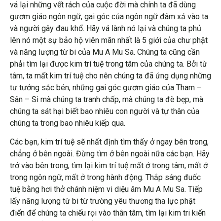
vá lại những vết rách của cuộc đời mà chính ta đã dùng
gươm giáo ngôn ngữ, gai góc của ngôn ngữ đâm xả vào ta
và người gây đau khổ. Hãy vá lành nó lại và chúng ta phủ
lên nó một sự bảo hộ viên mãn nhất là 5 giới của chư phật
và năng lượng từ bi của Mu A Mu Sa. Chúng ta cũng cần
phải tìm lại được kim trí tuệ trong tâm của chúng ta. Bởi từ
tâm, ta mất kim trí tuệ cho nên chúng ta đã ứng dụng những
tư tưởng sắc bén, những gai góc gươm giáo của Tham –
Sân – Si mà chúng ta tranh chấp, mà chúng ta đè bẹp, mà
chúng ta sát hại biết bao nhiêu con người và tự thân của
chúng ta trong bao nhiêu kiếp qua.
Các bạn, kim trí tuệ sẽ nhất định tìm thấy ở ngay bên trong,
chẳng ở bên ngoài. Đừng tìm ở bên ngoài nữa các bạn. Hãy
trở vào bên trong, tìm lại kim trí tuệ mất ở trong tâm, mất ở
trong ngôn ngữ, mất ở trong hành động. Thắp sáng đuốc
tuệ bằng hơi thở chánh niệm vi diệu âm Mu A Mu Sa. Tiếp
lấy năng lượng từ bi từ trường yêu thương tha lực phật
điển để chúng ta chiếu rọi vào thân tâm, tìm lại kim tri kiến