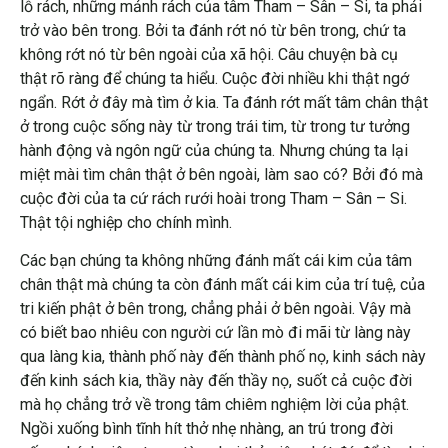
lỗ rách, những mảnh rách của tâm Tham – Sân – Si, ta phải
trở vào bên trong. Bởi ta đánh rớt nó từ bên trong, chứ ta
không rớt nó từ bên ngoài của xã hội. Câu chuyện bà cụ
thật rõ ràng để chúng ta hiểu. Cuộc đời nhiều khi thật ngớ
ngẩn. Rớt ở đây mà tìm ở kia. Ta đánh rớt mất tâm chân thật
ở trong cuộc sống này từ trong trái tim, từ trong tư tưởng
hành động và ngôn ngữ của chúng ta. Nhưng chúng ta lại
miệt mài tìm chân thật ở bên ngoài, làm sao có? Bởi đó mà
cuộc đời của ta cứ rách rưới hoài trong Tham – Sân – Si.
Thật tội nghiệp cho chính mình.
Các bạn chúng ta không những đánh mất cái kim của tâm
chân thật mà chúng ta còn đánh mất cái kim của trí tuệ, của
tri kiến phật ở bên trong, chẳng phải ở bên ngoài. Vậy mà
có biết bao nhiêu con người cứ lần mò đi mãi từ làng này
qua làng kia, thành phố này đến thành phố nọ, kinh sách này
đến kinh sách kia, thầy này đến thầy nọ, suốt cả cuộc đời
mà họ chẳng trở về trong tâm chiêm nghiệm lời của phật.
Ngồi xuống bình tĩnh hít thở nhẹ nhàng, an trú trong đời