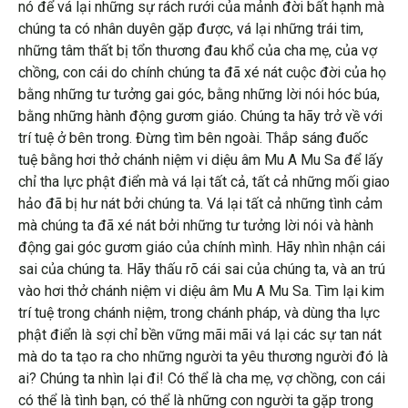
nó để vá lại những sự rách rưới của mảnh đời bất hạnh mà
chúng ta có nhân duyên gặp được, vá lại những trái tim,
những tâm thất bị tổn thương đau khổ của cha mẹ, của vợ
chồng, con cái do chính chúng ta đã xé nát cuộc đời của họ
bằng những tư tưởng gai góc, bằng những lời nói hóc búa,
bằng những hành động gươm giáo. Chúng ta hãy trở về với
trí tuệ ở bên trong. Đừng tìm bên ngoài. Thắp sáng đuốc
tuệ bằng hơi thở chánh niệm vi diệu âm Mu A Mu Sa để lấy
chỉ tha lực phật điển mà vá lại tất cả, tất cả những mối giao
hảo đã bị hư nát bởi chúng ta. Vá lại tất cả những tình cảm
mà chúng ta đã xé nát bởi những tư tưởng lời nói và hành
động gai góc gươm giáo của chính mình. Hãy nhìn nhận cái
sai của chúng ta. Hãy thấu rõ cái sai của chúng ta, và an trú
vào hơi thở chánh niệm vi diệu âm Mu A Mu Sa. Tìm lại kim
trí tuệ trong chánh niệm, trong chánh pháp, và dùng tha lực
phật điển là sợi chỉ bền vững mãi mãi vá lại các sự tan nát
mà do ta tạo ra cho những người ta yêu thương người đó là
ai? Chúng ta nhìn lại đi! Có thể là cha mẹ, vợ chồng, con cái
có thể là tình bạn, có thể là những con người ta gặp trong