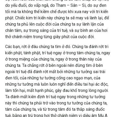
do yếu đuối, do vấp ngã, do Tham – Sân – Si, do sự đen
tối mà ta không thể kiềm chế được khi xưa nay với tri kiến
phật. Chiếc kim tri kiến này chúng ta sẽ may vá lành lại, để
chúng ta phủ lên cuộc đời của chúng ta sự lành lặn của
chân tâm, sự trong sáng của trí tuệ, và sự bình an của hơi
thở chánh niệm trong từng giây phút của cuộc đời.
Các bạn, rớt ở đâu chúng ta tìm ở đó. Chúng ta đánh rớt tri
kiến phật, tánh phật, trí tuệ ngay ở trong tâm chúng ta, ngay
ở trong miệng của chúng ta, ngay ở trong thân này của
chúng ta. Ta chẳng rớt ở bên ngoài nên đừng tìm ở bên
ngoài trí tuệ đã đánh rớt mất bởi những tư tưởng sai trái
đen tối, của những tư tưởng cống cao ngạo mạn, của
những tư tưởng mà luôn luôn nghĩ đến điều tai hại ác độc,
làm tổn hại, mất hạnh phúc, gây đau khổ trong lòng người.
Ta đánh mất kiên định trí tuệ ngay trong những tư tưởng
này thì chúng ta phải trở vào trong tư tưởng của chúng ta,
tâm của chúng ta, và từ trong tâm đó ta thắp sáng đuốc
tuệ, bằng an trú trong hơi thở chánh niệm vi diệu âm Mu A