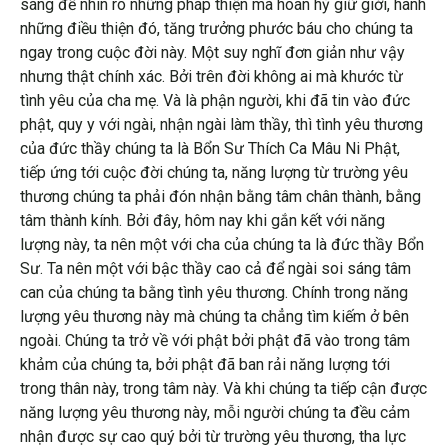
sáng để nhìn rõ những pháp thiện mà hoan hỷ giữ giới, hành
những điều thiện đó, tăng trưởng phước báu cho chúng ta
ngay trong cuộc đời này. Một suy nghĩ đơn giản như vậy
nhưng thật chính xác. Bởi trên đời không ai mà khước từ
tình yêu của cha mẹ. Và là phận người, khi đã tin vào đức
phật, quy y với ngài, nhận ngài làm thầy, thì tình yêu thương
của đức thầy chúng ta là Bổn Sư Thích Ca Mâu Ni Phật,
tiếp ứng tới cuộc đời chúng ta, năng lượng từ trường yêu
thương chúng ta phải đón nhận bằng tâm chân thành, bằng
tâm thành kính. Bởi đây, hôm nay khi gắn kết với năng
lượng này, ta nên một với cha của chúng ta là đức thầy Bổn
Sư. Ta nên một với bậc thầy cao cả để ngài soi sáng tâm
can của chúng ta bằng tình yêu thương. Chính trong năng
lượng yêu thương này mà chúng ta chẳng tìm kiếm ở bên
ngoài. Chúng ta trở về với phật bởi phật đã vào trong tâm
khảm của chúng ta, bởi phật đã ban rải năng lượng tới
trong thân này, trong tâm này. Và khi chúng ta tiếp cận được
năng lượng yêu thương này, mỗi người chúng ta đều cảm
nhận được sự cao quý bởi từ trường yêu thương, tha lực