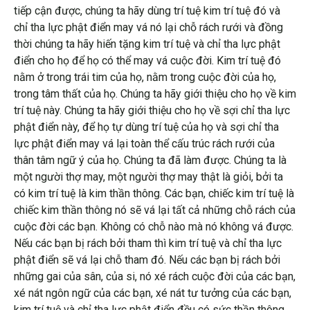
tiếp cận được, chúng ta hãy dùng trí tuệ kim trí tuệ đó và
chỉ tha lực phật điển may vá nó lại chỗ rách rưới và đồng
thời chúng ta hãy hiến tặng kim trí tuệ và chỉ tha lực phật
điển cho họ để họ có thể may vá cuộc đời. Kim trí tuệ đó
nằm ở trong trái tim của họ, nằm trong cuộc đời của họ,
trong tâm thất của họ. Chúng ta hãy giới thiệu cho họ về kim
trí tuệ này. Chúng ta hãy giới thiệu cho họ về sợi chỉ tha lực
phật điển này, để họ tự dùng trí tuệ của họ và sợi chỉ tha
lực phật điển may vá lại toàn thể cấu trúc rách rưới của
thân tâm ngữ ý của họ. Chúng ta đã làm được. Chúng ta là
một người thợ may, một người thợ may thật là giỏi, bởi ta
có kim trí tuệ là kim thần thông. Các bạn, chiếc kim trí tuệ là
chiếc kim thần thông nó sẽ vá lại tất cả những chỗ rách của
cuộc đời các bạn. Không có chỗ nào mà nó không vá được.
Nếu các bạn bị rách bởi tham thì kim trí tuệ và chỉ tha lực
phật điển sẽ vá lại chỗ tham đó. Nếu các bạn bị rách bởi
những gai của sân, của si, nó xé rách cuộc đời của các bạn,
xé nát ngôn ngữ của các bạn, xé nát tư tưởng của các bạn,
kim trí tuệ và chỉ tha lực phật điển đều có sức thần thông