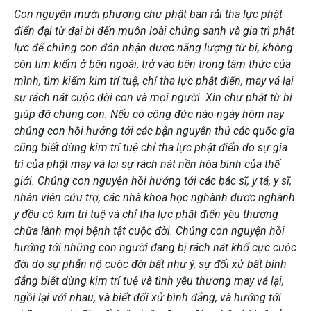
Con nguyện mười phương chư phật ban rải tha lực phật
điển đại từ đại bi đến muôn loài chúng sanh và gia trì phật
lực để chúng con đón nhận được năng lượng từ bi, không
còn tìm kiếm ở bên ngoài, trở vào bên trong tâm thức của
mình, tìm kiếm kim trí tuệ, chỉ tha lực phật điển, may vá lại
sự rách nát cuộc đời con và mọi người. Xin chư phật từ bi
giúp đỡ chúng con. Nếu có công đức nào ngày hôm nay
chúng con hồi hướng tới các bận nguyên thủ các quốc gia
cũng biết dùng kim trí tuệ chỉ tha lực phật điển do sự gia
trì của phật may vá lại sự rách nát nền hòa bình của thế
giới. Chúng con nguyện hồi hướng tới các bác sĩ, y tá, y sĩ,
nhân viên cứu trợ, các nhà khoa học nghành dược nghành
y đều có kim trí tuệ và chỉ tha lực phật điển yêu thương
chữa lành mọi bệnh tật cuộc đời. Chúng con nguyện hồi
hướng tới những con người đang bị rách nát khổ cực cuộc
đời do sự phẫn nộ cuộc đời bất như ý, sự đối xử bất bình
đẳng biết dùng kim trí tuệ và tình yêu thương may vá lại,
ngồi lại với nhau, và biết đối xử bình đẳng, và hướng tới