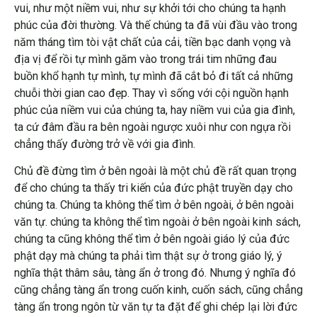
vui, như một niềm vui, như sự khởi tới cho chúng ta hạnh
phúc của đời thường. Và thế chúng ta đã vùi đầu vào trong
năm tháng tìm tòi vật chất của cải, tiền bạc danh vọng và
địa vị để rồi tự mình găm vào trong trái tim những đau
buồn khổ hạnh tự mình, tự mình đã cắt bỏ đi tất cả những
chuỗi thời gian cao đẹp. Thay vì sống với cội nguồn hạnh
phúc của niềm vui của chúng ta, hay niềm vui của gia đình,
ta cứ đâm đầu ra bên ngoài ngược xuôi như con ngựa rồi
chẳng thấy đường trở về với gia đình.
Chủ đề đừng tìm ở bên ngoài là một chủ đề rất quan trọng
để cho chúng ta thấy tri kiến của đức phật truyền dạy cho
chúng ta. Chúng ta không thể tìm ở bên ngoài, ở bên ngoài
văn tự. chúng ta không thể tìm ngoài ở bên ngoài kinh sách,
chúng ta cũng không thể tìm ở bên ngoài giáo lý của đức
phật dạy mà chúng ta phải tìm thật sự ở trong giáo lý, ý
nghĩa thật thâm sâu, tàng ẩn ở trong đó. Nhưng ý nghĩa đó
cũng chẳng tàng ẩn trong cuốn kinh, cuốn sách, cũng chẳng
tàng ẩn trong ngôn từ văn tự ta đặt để ghi chép lại lời đức