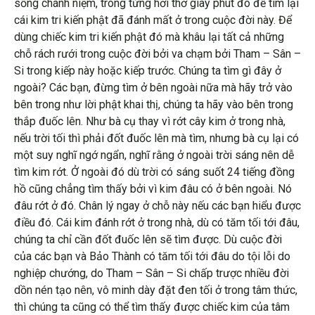
sống chánh niệm, trong từng hơi thở giây phút đó để tìm lại
cái kim tri kiến phật đã đánh mất ở trong cuộc đời này. Để
dùng chiếc kim tri kiến phật đó mà khâu lại tất cả những
chỗ rách rưới trong cuộc đời bởi va chạm bởi Tham – Sân –
Si trong kiếp này hoặc kiếp trước. Chúng ta tìm gì đây ở
ngoài? Các bạn, đừng tìm ở bên ngoài nữa mà hãy trở vào
bên trong như lời phật khai thị, chúng ta hãy vào bên trong
thắp đuốc lên. Như bà cụ thay vì rớt cây kim ở trong nhà,
nếu trời tối thì phải đốt đuốc lên mà tìm, nhưng bà cụ lại có
một suy nghĩ ngớ ngẩn, nghĩ rằng ở ngoài trời sáng nên dễ
tìm kim rớt. Ở ngoài đó dù trời có sáng suốt 24 tiếng đồng
hồ cũng chẳng tìm thấy bởi vì kim đâu có ở bên ngoài. Nó
đâu rớt ở đó. Chân lý ngay ở chỗ này nếu các bạn hiểu được
điều đó. Cái kim đánh rớt ở trong nhà, dù có tăm tối tới đâu,
chúng ta chỉ cần đốt đuốc lên sẽ tìm được. Dù cuộc đời
của các bạn và Bảo Thành có tăm tối tới đâu do tội lỗi do
nghiệp chướng, do Tham – Sân – Si chấp trược nhiều đời
dồn nén tạo nên, vô minh dày đặt đen tối ở trong tâm thức,
thì chúng ta cũng có thể tìm thấy được chiếc kim của tâm