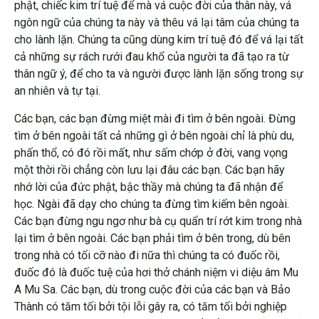
phật, chiếc kim trí tuệ để mà vá cuộc đời của thân này, vá
ngôn ngữ của chúng ta này và thêu vá lại tâm của chúng ta
cho lành lặn. Chúng ta cũng dùng kim trí tuệ đó để vá lại tất
cả những sự rách rưới đau khổ của người ta đã tạo ra từ
thân ngữ ý, để cho ta và người được lành lặn sống trong sự
an nhiên và tự tại.
Các bạn, các bạn đừng miệt mài đi tìm ở bên ngoài. Đừng
tìm ở bên ngoài tất cả những gì ở bên ngoài chỉ là phù du,
phấn thổ, có đó rồi mất, như sấm chớp ở đời, vang vọng
một thời rồi chẳng còn lưu lại đâu các bạn. Các bạn hãy
nhớ lời của đức phật, bậc thầy mà chúng ta đã nhận để
học. Ngài đã dạy cho chúng ta đừng tìm kiếm bên ngoài.
Các bạn đừng ngu ngơ như bà cụ quẩn trí rớt kim trong nhà
lại tìm ở bên ngoài. Các bạn phải tìm ở bên trong, dù bên
trong nhà có tối cỡ nào đi nữa thì chúng ta có đuốc rồi,
đuốc đó là đuốc tuệ của hơi thở chánh niệm vi diệu âm Mu
A Mu Sa. Các bạn, dù trong cuộc đời của các bạn và Bảo
Thành có tăm tối bởi tội lỗi gây ra, có tăm tối bởi nghiệp