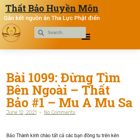
Thất Bảo Huyền Môn
Gắn kết nguồn ân Tha Lực Phật điển
Bài 1099: Đừng Tìm
Bên Ngoài – Thất
Bảo #1 – Mu A Mu Sa
June 12, 2021
No Comments
Bảo Thành kính chào tất cả các bạn đồng tu trên kên